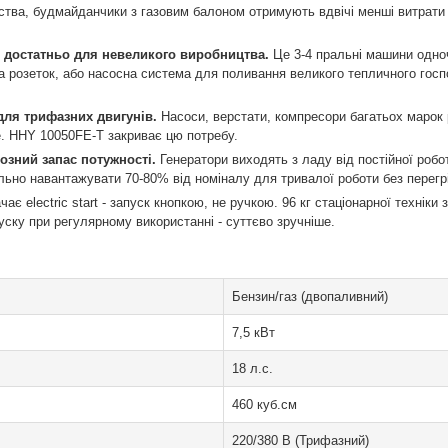
тва, будмайданчики з газовим балоном отримують вдвічі менші витрати на
 - достатньо для невеликого виробництва.
Це 3-4 пральні машини одно
а розеток, або насосна система для поливання великого тепличного госп
для трифазних двигунів.
Насоси, верстати, компресори багатьох марок
е. HHY 10050FE-T закриває цю потребу.
рйозний запас потужності.
Генератори виходять з ладу від постійної роб
еально навантажувати 70-80% від номіналу для тривалої роботи без перегр
чає electric start - запуск кнопкою, не ручкою. 96 кг стаціонарної технік
уску при регулярному використанні - суттєво зручніше.
Бензин/газ (двопаливний)
7,5 кВт
18 л.с.
460 куб.см
220/380 В (Трифазний)