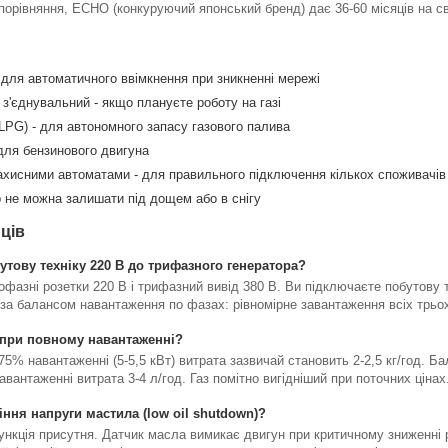
 порівняння, ECHO (конкуруючий японський бренд) дає 36-60 місяців на св
 для автоматичного ввімкнення при зникненні мережі
з'єднувальний - якщо плануєте роботу на газі
(LPG) - для автономного запасу газового палива
для бензинового двигуна
ахисними автоматами - для правильного підключення кількох споживачів
р не можна залишати під дощем або в снігу
ців
тову техніку 220 В до трифазного генератора?
офазні розетки 220 В і трифазний вивід 380 В. Ви підключаєте побутову 
 за балансом навантаження по фазах: рівномірне завантаження всіх трь
у при повному навантаженні?
75% навантаженні (5-5,5 кВт) витрата зазвичай становить 2-2,5 кг/год. Ба
авантаженні витрата 3-4 л/год. Газ помітно вигідніший при поточних цінах
іння напруги мастила (low oil shutdown)?
ункція присутня. Датчик масла вимикає двигун при критичному зниженні 