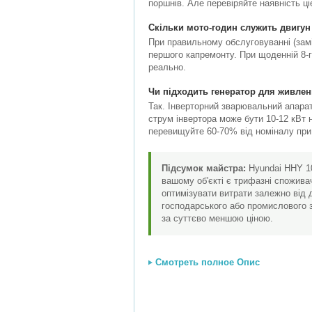
поршнів. Але перевіряйте наявність ці
Скільки мото-годин служить двигун
При правильному обслуговуванні (замін
першого капремонту. При щоденній 8-го
реально.
Чи підходить генератор для живле
Так. Інверторний зварювальний апарат
струм інвертора може бути 10-12 кВт н
перевищуйте 60-70% від номіналу при
Підсумок майстра:
Hyundai HHY 10
вашому об'єкті є трифазні споживач
оптимізувати витрати залежно від д
господарського або промислового з
за суттєво меншою ціною.
Смотреть полное Опис