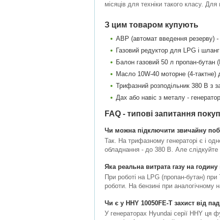
місяців для техніки такого класу. Для
З цим товаром купують
АВР (автомат введення резерву) -
Газовий редуктор для LPG і шланг 
Балон газовий 50 л пропан-бутан 
Масло 10W-40 моторне (4-тактне) 
Трифазний розподільник 380 В з з
Дах або навіс з металу - генерато
FAQ - типові запитання покуп
Чи можна підключити звичайну побу
Так. На трифазному генераторі є і одн
обладнання - до 380 В. Але слідкуйте
Яка реальна витрата газу на годин
При роботі на LPG (пропан-бутан) при 
роботи. На бензині при аналогічному н
Чи є у HHY 10050FE-T захист від пад
У генераторах Hyundai серії HHY ця ф