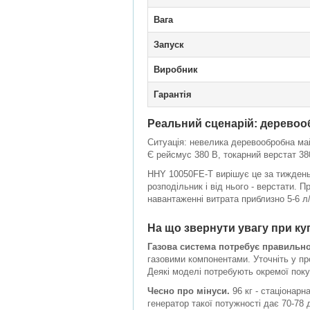
Вага
Запуск
Виробник
Гарантія
Реальний сценарій: деревоо
Ситуація: невелика деревообробна май
Є рейсмус 380 В, токарний верстат 38
HHY 10050FE-T вирішує це за тиждень:
розподільник і від нього - верстати. П
навантаженні витрата приблизно 5-6 л/
На що звернути увагу при куп
Газова система потребує правильно
газовими компонентами. Уточніть у пр
Деякі моделі потребують окремої поку
Чесно про мінуси.
96 кг - стаціонарн
генератор такої потужності дає 70-78 