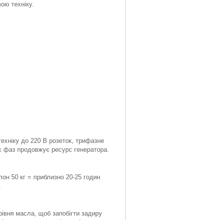
ою техніку.
техніку до 220 В розеток, трифазне
ох фаз продовжує ресурс генератора.
лон 50 кг = приблизно 20-25 годин
.
рівня масла, щоб запобігти задиру