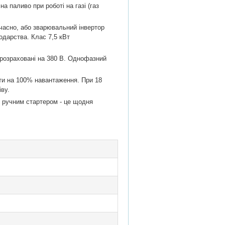
 паливо при роботі на газі (газ
часно, або зварювальний інвертор
одарства. Клас 7,5 кВт
 розраховані на 380 В. Однофазний
оти на 100% навантаження. При 18
іву.
и з ручним стартером - це щодня