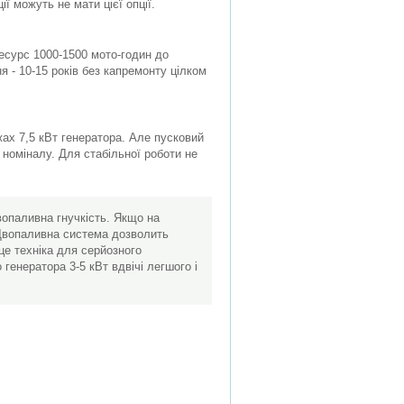
ї можуть не мати цієї опції.
ресурс 1000-1500 мото-годин до
я - 10-15 років без капремонту цілком
ах 7,5 кВт генератора. Але пусковий
 номіналу. Для стабільної роботи не
вопаливна гнучкість. Якщо на
. Двопаливна система дозволить
 це техніка для серйозного
генератора 3-5 кВт вдвічі легшого і