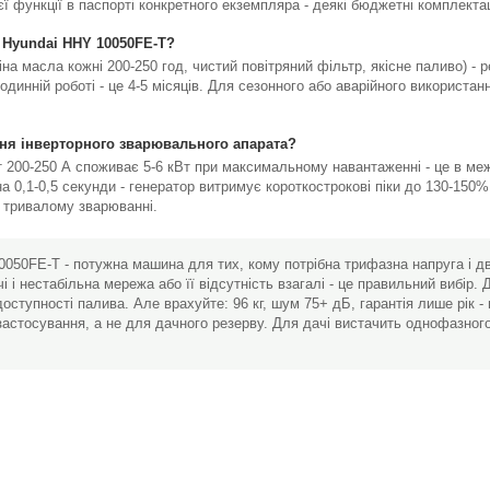
єї функції в паспорті конкретного екземпляра - деякі бюджетні комплектаці
 Hyundai HHY 10050FE-T?
а масла кожні 200-250 год, чистий повітряний фільтр, якісне паливо) - 
динній роботі - це 4-5 місяців. Для сезонного або аварійного використанн
ння інверторного зварювального апарата?
 200-250 А споживає 5-6 кВт при максимальному навантаженні - це в меж
а 0,1-0,5 секунди - генератор витримує короткострокові піки до 130-150%
 тривалому зварюванні.
050FE-T - потужна машина для тих, кому потрібна трифазна напруга і д
і і нестабільна мережа або її відсутність взагалі - це правильний вибір
оступності палива. Але врахуйте: 96 кг, шум 75+ дБ, гарантія лише рік -
астосування, а не для дачного резерву. Для дачі вистачить однофазного 