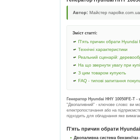
Автор:
Майстер napolke.com.ua,
Зміст статті:
П'ять причин обрати Hyundai
Технічні характеристики
Реальний сценарій: деревооб
На що звернути увагу при купі
З цим товаром купують
FAQ - типові запитання покуп
Генератор Hyundai HHY 10050FE-T - 
"Двопаливний" - ключове слово: ви мо
електропостачання або на підприємств
підходить для обладнання яке вимагає
П'ять причин обрати Hyunda
Двопаливна система бензин/газ - 