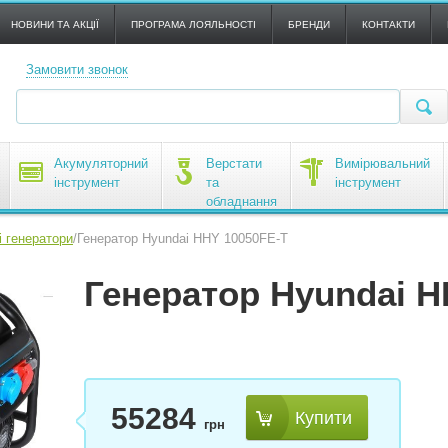
НОВИНИ ТА АКЦІЇ
ПРОГРАМА ЛОЯЛЬНОСТІ
БРЕНДИ
КОНТАКТИ
Замовити звонок
Акумуляторний
Верстати
Вимірювальний
інструмент
та
інструмент
обладнання
і генератори
/
Генератор Hyundai HHY 10050FE-T
Генератор Hyundai H
55284
Купити
грн