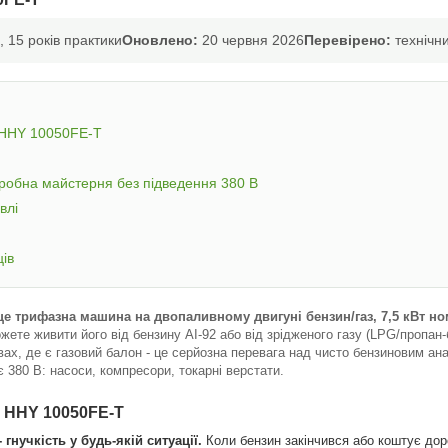
 15 років практики
Оновлено:
20 червня 2026
Перевірено:
технічни
 HHY 10050FE-T
робна майстерня без підведення 380 В
влі
ців
це трифазна машина на двопаливному двигуні бензин/газ, 7,5 кВт номі
жете живити його від бензину АІ-92 або від зрідженого газу (LPG/пропан-
ах, де є газовий балон - це серйозна перевага над чисто бензиновим ана
 380 В: насоси, компресори, токарні верстати.
i HHY 10050FE-T
гнучкість у будь-якій ситуації.
Коли бензин закінчився або коштує доро