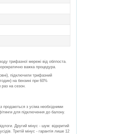
воду трифазної мережі від облпоста.
 бюрократично важка процедура.
зовні), підключили трифазний
8 годин) на бензині при 60%
 раз на сезон.
аз продаються з усіма необхідними
фітинги для підключення до балону.
ідлоги. Другий мінус - шум: відкритий
сідів. Третій мінус - гарантія лише 12