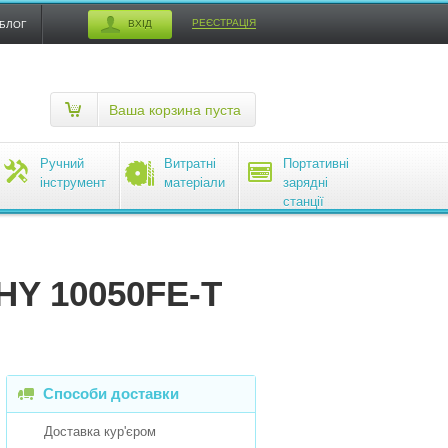
РЕЄСТРАЦІЯ
ВХІД
БЛОГ
Ваша корзина пуста
Ручний
Витратні
Портативні
інструмент
матеріали
зарядні
станції
EcoFlow
HY 10050FE-T
Способи доставки
Доставка кур'єром