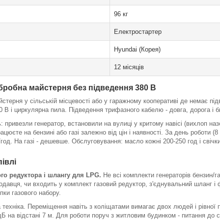
96 кг
Електростартер
Hyundai (Корея)
12 місяців
бробна майстерня без підведення 380 В
стерня у сільській місцевості або у гаражному кооперативі де немає під
0 В і циркулярна пила. Підведення трифазного кабелю - довга, дорога і
 привезли генератор, встановили на вулиці у критому навісі (вихлоп на
рацюєте на бензині або газі залежно від цін і наявності. За день роботи (
год. На газі - дешевше. Обслуговування: масло кожні 200-250 год і свічки
івлі
го редуктора і шлангу для LPG.
Не всі комплекти генераторів бензин/г
одавця, чи входить у комплект газовий редуктор, з'єднувальний шланг і 
пки газового набору.
а техніка. Переміщення навіть з коліщатами вимагає двох людей і рівної п
дБ на відстані 7 м. Для роботи поруч з житловим будинком - питання до су