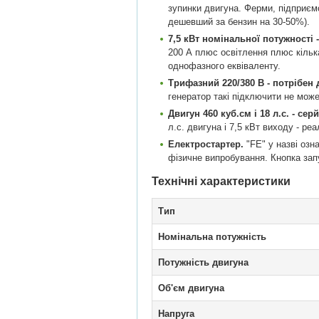
зупинки двигуна. Ферми, підприємс
дешевший за бензин на 30-50%).
7,5 кВт номінальної потужності
200 А плюс освітлення плюс кільк
однофазного еквіваленту.
Трифазний 220/380 В - потрібен 
генератор такі підключити не мож
Двигун 460 куб.см і 18 л.с. - се
л.с. двигуна і 7,5 кВт виходу - р
Електростартер.
"FE" у назві озна
фізичне випробування. Кнопка зап
Технічні характеристики
Тип
Номінальна потужність
Потужність двигуна
Об'єм двигуна
Напруга