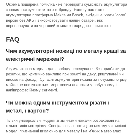
Окрема поширена помилка - не перевірити сумісність акумулятора
з іншим інструментом того ж бренду. Якщо у вас вже є
акумуляторна платформа Makita чи Bosch, вигідніше брати "соло"
версію без АКБ і використовувати наявні батареї, ніж
переплачувати за черговий комплект зарядного пристрою.
FAQ
Чим акумуляторні ножиці по металу кращі за
електричні мережеві?
Акумуляторна модель дає свободу пересування без прив'язки до
розетки, що критично важливо при роботі на даху, риштуванні чи
високо на фасаді. Сучасні акумуляторні ножиці за потужністю різу
майже не поступаються мережевим аналогам у побутовому і
напівпрофесійному сегменті.
Чи можна одним інструментом різати і
метал, і картон?
Тільки універсальні моделі зі змінними ножами розраховані на
кілька типів матеріалу. Спеціалізовані ножиці по металу чи висічні
моделі призначені виключно для металу і на м'яких матеріалах