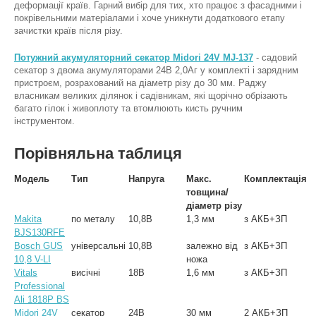
деформації країв. Гарний вибір для тих, хто працює з фасадними і
покрівельними матеріалами і хоче уникнути додаткового етапу
зачистки країв після різу.
Потужний акумуляторний секатор Midori 24V MJ-137
- садовий
секатор з двома акумуляторами 24В 2,0Аг у комплекті і зарядним
пристроєм, розрахований на діаметр різу до 30 мм. Раджу
власникам великих ділянок і садівникам, які щорічно обрізають
багато гілок і живоплоту та втомлюють кисть ручним
інструментом.
Порівняльна таблиця
Модель
Тип
Напруга
Макс.
Комплектація
товщина/
діаметр різу
Makita
по металу
10,8В
1,3 мм
з АКБ+ЗП
BJS130RFE
Bosch GUS
універсальні
10,8В
залежно від
з АКБ+ЗП
10,8 V-LI
ножа
Vitals
висічні
18В
1,6 мм
з АКБ+ЗП
Professional
Ali 1818P BS
Midori 24V
секатор
24В
30 мм
2 АКБ+ЗП