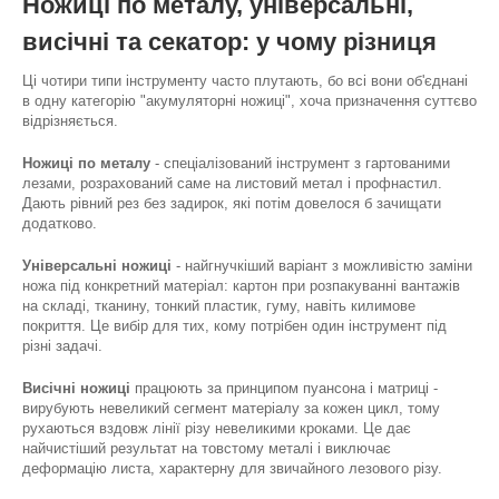
Ножиці по металу, універсальні,
висічні та секатор: у чому різниця
Ці чотири типи інструменту часто плутають, бо всі вони об'єднані
в одну категорію "акумуляторні ножиці", хоча призначення суттєво
відрізняється.
Ножиці по металу
- спеціалізований інструмент з гартованими
лезами, розрахований саме на листовий метал і профнастил.
Дають рівний рез без задирок, які потім довелося б зачищати
додатково.
Універсальні ножиці
- найгнучкіший варіант з можливістю заміни
ножа під конкретний матеріал: картон при розпакуванні вантажів
на складі, тканину, тонкий пластик, гуму, навіть килимове
покриття. Це вибір для тих, кому потрібен один інструмент під
різні задачі.
Висічні ножиці
працюють за принципом пуансона і матриці -
вирубують невеликий сегмент матеріалу за кожен цикл, тому
рухаються вздовж лінії різу невеликими кроками. Це дає
найчистіший результат на товстому металі і виключає
деформацію листа, характерну для звичайного лезового різу.