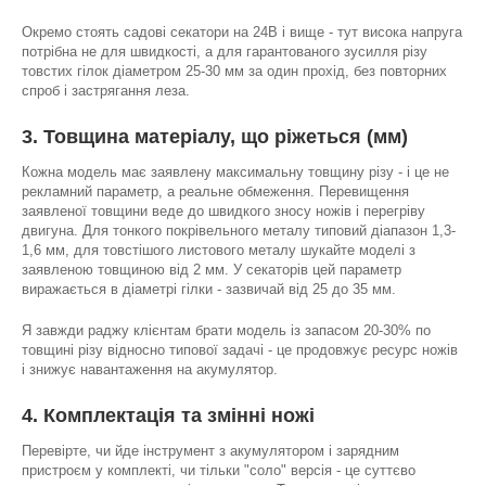
Окремо стоять садові секатори на 24В і вище - тут висока напруга
потрібна не для швидкості, а для гарантованого зусилля різу
товстих гілок діаметром 25-30 мм за один прохід, без повторних
спроб і застрягання леза.
3. Товщина матеріалу, що ріжеться (мм)
Кожна модель має заявлену максимальну товщину різу - і це не
рекламний параметр, а реальне обмеження. Перевищення
заявленої товщини веде до швидкого зносу ножів і перегріву
двигуна. Для тонкого покрівельного металу типовий діапазон 1,3-
1,6 мм, для товстішого листового металу шукайте моделі з
заявленою товщиною від 2 мм. У секаторів цей параметр
виражається в діаметрі гілки - зазвичай від 25 до 35 мм.
Я завжди раджу клієнтам брати модель із запасом 20-30% по
товщині різу відносно типової задачі - це продовжує ресурс ножів
і знижує навантаження на акумулятор.
4. Комплектація та змінні ножі
Перевірте, чи йде інструмент з акумулятором і зарядним
пристроєм у комплекті, чи тільки "соло" версія - це суттєво