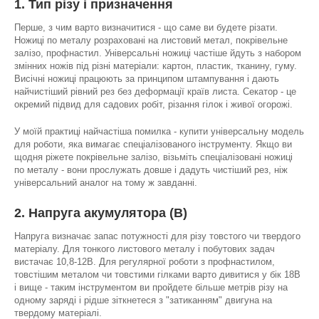
1. Тип різу і призначення
Перше, з чим варто визначитися - що саме ви будете різати.
Ножиці по металу розраховані на листовий метал, покрівельне
залізо, профнастил. Універсальні ножиці частіше йдуть з набором
змінних ножів під різні матеріали: картон, пластик, тканину, гуму.
Висічні ножиці працюють за принципом штампування і дають
найчистіший рівний рез без деформації країв листа. Секатор - це
окремий підвид для садових робіт, різання гілок і живої огорожі.
У моїй практиці найчастіша помилка - купити універсальну модель
для роботи, яка вимагає спеціалізованого інструменту. Якщо ви
щодня ріжете покрівельне залізо, візьміть спеціалізовані ножиці
по металу - вони прослужать довше і дадуть чистіший рез, ніж
універсальний аналог на тому ж завданні.
2. Напруга акумулятора (В)
Напруга визначає запас потужності для різу товстого чи твердого
матеріалу. Для тонкого листового металу і побутових задач
вистачає 10,8-12В. Для регулярної роботи з профнастилом,
товстішим металом чи товстими гілками варто дивитися у бік 18В
і вище - таким інструментом ви пройдете більше метрів різу на
одному заряді і рідше зіткнетеся з "затиканням" двигуна на
твердому матеріалі.