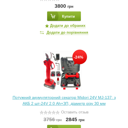
3800
грн
Купити
Додати до обраних
Додати до порівняння
-24%
Потужний акумуляторний секатор Midori 24V MJ-137: з
АКБ 2 шт-24V 2.0 Аh+ЗП, діаметр різу 30 мм
Оставить отзыв
3756
2845
грн
грн