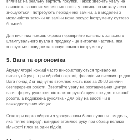
впливає на реальну вартість покупки. Також зверніть увагу на
наявність запасних чи змінних ножів: у ножиць по металу леза
зношуються і потребують періодичної заміни, а в моделей з
можливістю заточки чи заміни ножа ресурс інструменту суттєво
більший.
Для висічних ножиць окремо перевіряйте наявність запасного
штампувального вузла в продажу - це витратна частина, яка
зношується швидше за корпус самого інструменту.
5. Вага та ергономіка
Акумуляторні ножиці часто використовуються тривало на
витягнутій руці - при обробці покрівлі, фасадів чи високих грядок.
Вага понад 2 кг відчутно втомлює кисть вже за 20-30 хвилин
безперервної роботи. Звертайте увагу на розташування центра
ваги і форму рукоятки: пістолетне руків'я зручніше для точкової
роботи, а подовжена рукоятка - для різу на висоті чи в
важкодоступних місцях.
Секатори варто обирати з урахуванням балансування - модель,
яка "тягне вперед", швидше втомлює руку при обрізці великої
кількості гілок за один підхід.