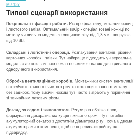
MJ-137
Типові сценарії використання
Покрівельні і фасадні роботи.
Різ профнастилу, металочерепиці
і листового заліза. Оптимальний вибір - спеціалізовані ножиці по
металу чи висічна модель з товщиною різу від 1,3 мм і напругою
від 10,8В.
Складські і логістичні операції.
Розпакування вантажів, різання
картонних коробок і плівки. Тут найкраще підходить універсальна
модель з легкою заміною ножа і невеликою вагою для тривалого
одноручного використання.
Обробка вентиляційних коробів.
Монтажники систем вентиляції
потребують точного і чистого різу тонкого оцинкованого металу
без задирок, тому висічні ножиці тут часто виграють у порівнянні
зі звичайним лезовим різом.
Догляд за садом і живоплотом.
Регулярна обрізка гілок,
формування декоративних кущів і живої огорожі. Тут потрібен
акумуляторний секатор з достатнім діаметром різу і хоча б двома
акумуляторами в комплекті, щоб не переривати роботу на
підзарядку.