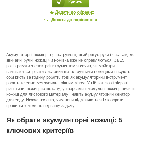
Купити
Додати до обраних
Додати до порівняння
Акумуляторні ножиці - це інструмент, який рятує руки і час там, де
звичайні ручні ножиці чи ножівка вже не справляються. За 15
років роботи з електроінструментом я бачив, як майстри
намагаються різати листовий метал ручними ножицями і псують
собі кисть за годину роботи, тоді як акумуляторний інструмент
робить те саме без зусиль і рівним різом. У цій категорії зібрані
різні типи: ножиці по металу, універсальні модульні ножиці, висічні
ножиці для листового матеріалу і навіть акумуляторний секатор
для саду. Нижче поясню, чим вони відрізняються і як обрати
правильну модель під вашу задачу.
Як обрати акумуляторні ножиці: 5
ключових критеріїв