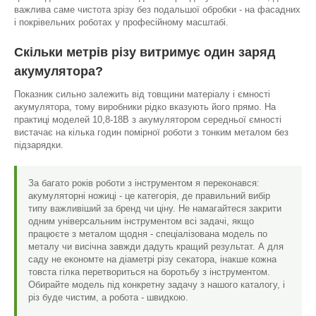
важлива саме чистота зрізу без подальшої обробки - на фасадних
і покрівельних роботах у професійному масштабі.
Скільки метрів різу витримує один заряд
акумулятора?
Показник сильно залежить від товщини матеріалу і ємності
акумулятора, тому виробники рідко вказують його прямо. На
практиці моделей 10,8-18В з акумулятором середньої ємності
вистачає на кілька годин помірної роботи з тонким металом без
підзарядки.
За багато років роботи з інструментом я переконався:
акумуляторні ножиці - це категорія, де правильний вибір
типу важливіший за бренд чи ціну. Не намагайтеся закрити
одним універсальним інструментом всі задачі, якщо
працюєте з металом щодня - спеціалізована модель по
металу чи висічна завжди дадуть кращий результат. А для
саду не економте на діаметрі різу секатора, інакше кожна
товста гілка перетвориться на боротьбу з інструментом.
Обирайте модель під конкретну задачу з нашого каталогу, і
різ буде чистим, а робота - швидкою.