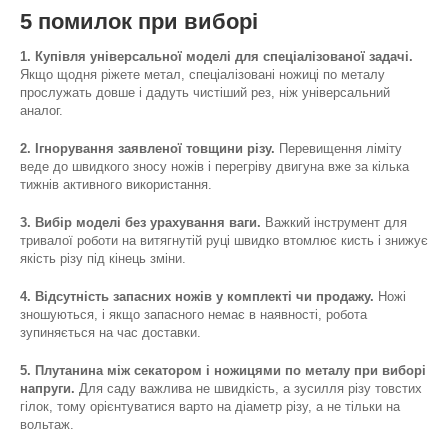
5 помилок при виборі
1. Купівля універсальної моделі для спеціалізованої задачі.
Якщо щодня ріжете метал, спеціалізовані ножиці по металу
прослужать довше і дадуть чистіший рез, ніж універсальний
аналог.
2. Ігнорування заявленої товщини різу.
Перевищення ліміту
веде до швидкого зносу ножів і перегріву двигуна вже за кілька
тижнів активного використання.
3. Вибір моделі без урахування ваги.
Важкий інструмент для
тривалої роботи на витягнутій руці швидко втомлює кисть і знижує
якість різу під кінець зміни.
4. Відсутність запасних ножів у комплекті чи продажу.
Ножі
зношуються, і якщо запасного немає в наявності, робота
зупиняється на час доставки.
5. Плутанина між секатором і ножицями по металу при виборі
напруги.
Для саду важлива не швидкість, а зусилля різу товстих
гілок, тому орієнтуватися варто на діаметр різу, а не тільки на
вольтаж.