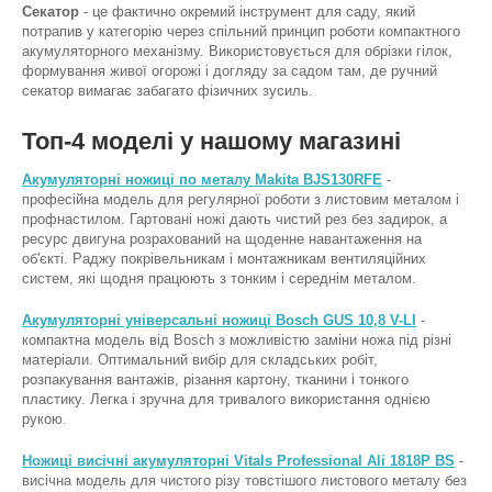
Секатор
- це фактично окремий інструмент для саду, який
потрапив у категорію через спільний принцип роботи компактного
акумуляторного механізму. Використовується для обрізки гілок,
формування живої огорожі і догляду за садом там, де ручний
секатор вимагає забагато фізичних зусиль.
Топ-4 моделі у нашому магазині
Акумуляторні ножиці по металу Makita BJS130RFE
-
професійна модель для регулярної роботи з листовим металом і
профнастилом. Гартовані ножі дають чистий рез без задирок, а
ресурс двигуна розрахований на щоденне навантаження на
об'єкті. Раджу покрівельникам і монтажникам вентиляційних
систем, які щодня працюють з тонким і середнім металом.
Акумуляторні універсальні ножиці Bosch GUS 10,8 V-LI
-
компактна модель від Bosch з можливістю заміни ножа під різні
матеріали. Оптимальний вибір для складських робіт,
розпакування вантажів, різання картону, тканини і тонкого
пластику. Легка і зручна для тривалого використання однією
рукою.
Ножиці висічні акумуляторні Vitals Professional Ali 1818P BS
-
висічна модель для чистого різу товстішого листового металу без