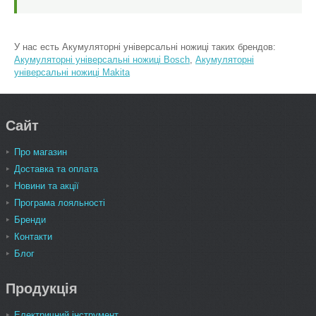
У нас есть Акумуляторні універсальні ножиці таких брендов:
Акумуляторні універсальні ножиці Bosch
,
Акумуляторні
універсальні ножиці Makita
Сайт
Про магазин
Доставка та оплата
Новини та акції
Програма лояльності
Бренди
Контакти
Блог
Продукція
Електричний інструмент