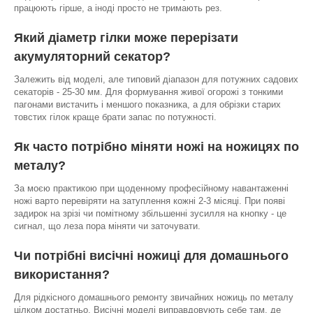
працюють гірше, а іноді просто не тримають рез.
Який діаметр гілки може перерізати
акумуляторний секатор?
Залежить від моделі, але типовий діапазон для потужних садових
секаторів - 25-30 мм. Для формування живої огорожі з тонкими
пагонами вистачить і меншого показника, а для обрізки старих
товстих гілок краще брати запас по потужності.
Як часто потрібно міняти ножі на ножицях по
металу?
За моєю практикою при щоденному професійному навантаженні
ножі варто перевіряти на затуплення кожні 2-3 місяці. При появі
задирок на зрізі чи помітному збільшенні зусилля на кнопку - це
сигнал, що леза пора міняти чи заточувати.
Чи потрібні висічні ножиці для домашнього
використання?
Для рідкісного домашнього ремонту звичайних ножиць по металу
цілком достатньо. Висічні моделі виправдовують себе там, де