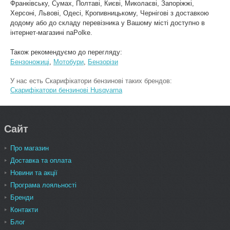
Франківську, Сумах, Полтаві, Києві, Миколаєві, Запоріжжі,
Херсоні, Львові, Одесі, Кропивницькому, Чернігові з доставкою
додому або до складу перевізника у Вашому місті доступно в
інтернет-магазині naPolke.
Також рекомендуємо до перегляду:
Бензоножиці
,
Мотобури
,
Бензорізи
У нас есть Скарифікатори бензинові таких брендов:
Скарифікатори бензинові Husqvarna
Сайт
Про магазин
Доставка та оплата
Новини та акції
Програма лояльності
Бренди
Контакти
Блог