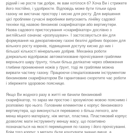
рідкий і не росте так добре, як вам хотілося б? Хоча Ви і стрижете
його постійно, і удобрюєте. Відповідь може бути тільки одна
газону не вистачає простору і кисню для росту. Для вирішення
цієї проблеми сучасні виробники випускають лінійку садової
техніки під назвою бензинові скарифікатори або вертикутери.
Назва садового пристосування «скарифікатор» дослівно з
англійської означає «розпушувач». І застосовується він для
формування на декоративному газоні безлічі дрібних борозен для
вільного росту коренів, підвищення доступу кисню до них і
більшої кількості мінеральних добрив. Механіка роботи
дзеркально відображає автоматизоване прочісування граблями
верхнього шару ґрунту, тільки більш делікатне через обмеження
глибини проникнення ножів у ґрунт, тоді як граблями можна
вирвати частину газону. Працюючи спеціалізованим інструментом
бензиновим скарифікатором Ви гарантовано скоротите час роботи
і збережете здоровою поясницю.
Якщо Ви жодного разу в житті не бачили бензиновий
скарифікатор, то зараз ми простою і зрозумілою мовою пояснимо і
розповімо про нього. Головним елементом є корпус бензинового
вертикутера, що виконується переважно з більш легкого, але
менш міцного матеріалу, ніж метал, пластика. Пластиковий корпус
дозволяє мати інструменту меншу масу, що позитивно
позначається на якості переміщення по газону і його прочісуванні.
Крім того корпус з металу буде коштувати значно вище, а