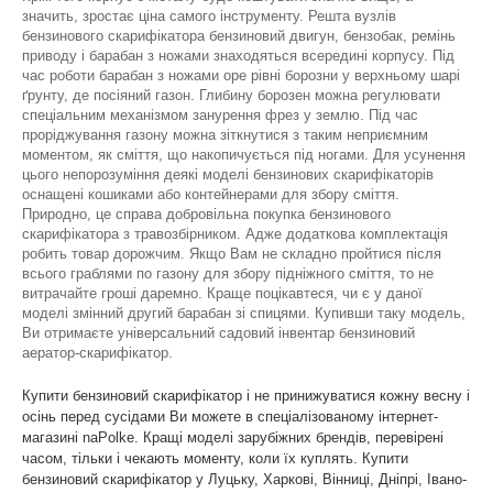
значить, зростає ціна самого інструменту. Решта вузлів
бензинового скарифікатора бензиновий двигун, бензобак, ремінь
приводу і барабан з ножами знаходяться всередині корпусу. Під
час роботи барабан з ножами оре рівні борозни у верхньому шарі
ґрунту, де посіяний газон. Глибину борозен можна регулювати
спеціальним механізмом занурення фрез у землю. Під час
проріджування газону можна зіткнутися з таким неприємним
моментом, як сміття, що накопичується під ногами. Для усунення
цього непорозуміння деякі моделі бензинових скарифікаторів
оснащені кошиками або контейнерами для збору сміття.
Природно, це справа добровільна покупка бензинового
скарифікатора з травозбірником. Адже додаткова комплектація
робить товар дорожчим. Якщо Вам не складно пройтися після
всього граблями по газону для збору підніжного сміття, то не
витрачайте гроші даремно. Краще поцікавтеся, чи є у даної
моделі змінний другий барабан зі спицями. Купивши таку модель,
Ви отримаєте універсальний садовий інвентар бензиновий
аератор-скарифікатор.
Купити бензиновий скарифікатор і не принижуватися кожну весну і
осінь перед сусідами Ви можете в спеціалізованому інтернет-
магазині naPolke. Кращі моделі зарубіжних брендів, перевірені
часом, тільки і чекають моменту, коли їх куплять. Купити
бензиновий скарифікатор у Луцьку, Харкові, Вінниці, Дніпрі, Івано-