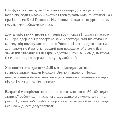
Шліфувальні насадки Proxxon
- стандарт для модельщиків,
ювелірів, годинникових майстрів і гравірувальників. У каталозі - 40
оригінальних SKU Proxxon з Німеччини: насадки з шкурки, фетру,
повсті, гуми, абразивних паст.
Для шліфування дерева й полімеру
- повсть Proxxon з пастою
ГОІ. Дає дзеркальну поверхню за 2-3 проходи. Для шліфування
металу
під полірування
- фетр Proxxon різної твердості (м'який
для алюмінію й латуні, твердий для нержавіючої сталі).
Для
зачистки зварних швів і іржі
- дротяні щітки 3-15 мм діаметром
(їх ставлять у гравер чи штангу-гнучкий вал).
Хвостовик стандартний 2.35 мм
- підходить до всіх
гравірувальних машин Proxxon, Dremel і аналогів. Перед
використанням балансуйте насадки - неякісно складена насадка
вібрує і знижує точність роботи.
Витратні матеріали:
повсть і фетр зношуються за 50-100 годин
активної роботи (для пасивного, домашнього використання - на
роки). Купуйте набір з 4-6 розмірів - вистачає для більшості задач
без необхідності докуповувати.