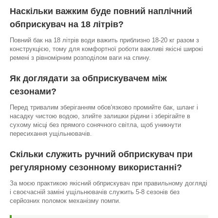
Наскільки важким буде повний наплічний
обприскувач на 18 літрів?
Повний бак на 18 літрів води важить приблизно 18-20 кг разом з
конструкцією, тому для комфортної роботи важливі якісні широкі
ремені з рівномірним розподілом ваги на спину.
Як доглядати за обприскувачем між
сезонами?
Перед тривалим зберіганням обов'язково промийте бак, шланг і
насадку чистою водою, злийте залишки рідини і зберігайте в
сухому місці без прямого сонячного світла, щоб уникнути
пересихання ущільнювачів.
Скільки служить ручний обприскувач при
регулярному сезонному використанні?
За моєю практикою якісний обприскувач при правильному догляді
і своєчасній заміні ущільнювачів служить 5-8 сезонів без
серйозних поломок механізму помпи.