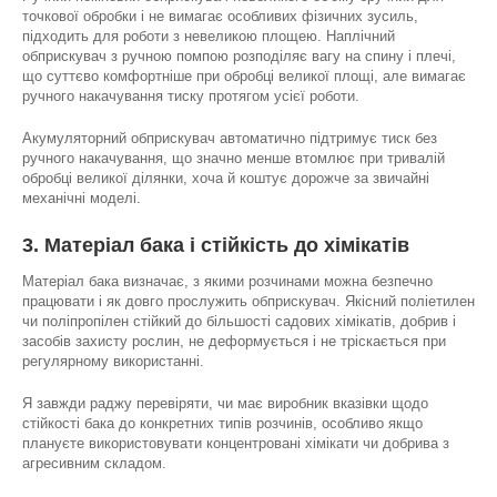
точкової обробки і не вимагає особливих фізичних зусиль,
підходить для роботи з невеликою площею. Наплічний
обприскувач з ручною помпою розподіляє вагу на спину і плечі,
що суттєво комфортніше при обробці великої площі, але вимагає
ручного накачування тиску протягом усієї роботи.
Акумуляторний обприскувач автоматично підтримує тиск без
ручного накачування, що значно менше втомлює при тривалій
обробці великої ділянки, хоча й коштує дорожче за звичайні
механічні моделі.
3. Матеріал бака і стійкість до хімікатів
Матеріал бака визначає, з якими розчинами можна безпечно
працювати і як довго прослужить обприскувач. Якісний поліетилен
чи поліпропілен стійкий до більшості садових хімікатів, добрив і
засобів захисту рослин, не деформується і не тріскається при
регулярному використанні.
Я завжди раджу перевіряти, чи має виробник вказівки щодо
стійкості бака до конкретних типів розчинів, особливо якщо
плануєте використовувати концентровані хімікати чи добрива з
агресивним складом.