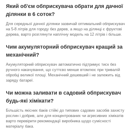
Який об'єм обприскувача обрати для дачної
ділянки в 6 соток?
Для середньої дачної ділянки зазвичай оптимальний обприскувач
на 5-8 літрів для городу без дерев, а якщо на ділянці є фруктові
дерева, варто розглянути наплічну модель на 12 літрів і більше.
Чим акумуляторний обприскувач кращий за
механічний?
Акумуляторний обприскувач автоматично підтримує тиск без
ручного накачування, що суттєво менше втомлює при тривалій
обробці великої площі. Механічний дешевший і не залежить від
заряду батареї.
Чи можна заливати в садовий обприскувач
будь-які хімікати?
Більшість якісних баків стійкі до типових садових засобів захисту
рослин і добрив, але для концентрованих чи агресивних хімікатів
варто перевірити рекомендації виробника щодо сумісності
матеріалу бака.