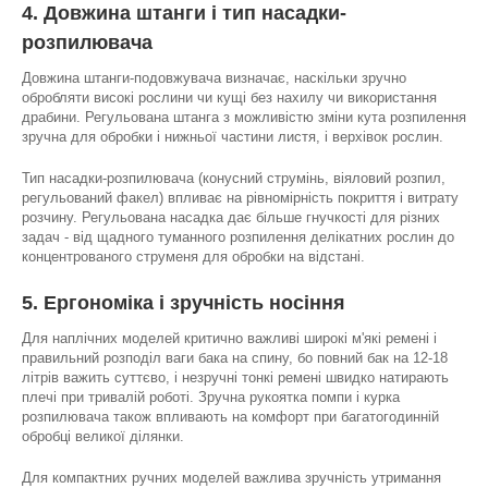
4. Довжина штанги і тип насадки-
розпилювача
Довжина штанги-подовжувача визначає, наскільки зручно
обробляти високі рослини чи кущі без нахилу чи використання
драбини. Регульована штанга з можливістю зміни кута розпилення
зручна для обробки і нижньої частини листя, і верхівок рослин.
Тип насадки-розпилювача (конусний струмінь, віяловий розпил,
регульований факел) впливає на рівномірність покриття і витрату
розчину. Регульована насадка дає більше гнучкості для різних
задач - від щадного туманного розпилення делікатних рослин до
концентрованого струменя для обробки на відстані.
5. Ергономіка і зручність носіння
Для наплічних моделей критично важливі широкі м'які ремені і
правильний розподіл ваги бака на спину, бо повний бак на 12-18
літрів важить суттєво, і незручні тонкі ремені швидко натирають
плечі при тривалій роботі. Зручна рукоятка помпи і курка
розпилювача також впливають на комфорт при багатогодинній
обробці великої ділянки.
Для компактних ручних моделей важлива зручність утримання