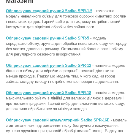
магазині
Обприскувач садовий ручний Sadko SPR-1,5
- компактна
модель невеликого об'єму для точкової обробки кімнатних рослин
і невеликих грядок. Гарний вибір для тих, кому потрібен легкий
інструмент для рідкісної обробки без зайвої ваги.
Обприскувач садовий ручний Sadko SPR-5
- модель
середнього об'єму, зручна для обробки невеликого саду чи городу
без частих доливань розчину. Оптимальний баланс ваги і об'єму
для регулярного сезонного використання.
Обприскувач садовий ручний Sadko SPR-12
- наплічна модель
більшого об'єму для обробки середньої і великої ділянки за
менше проходів. Раджу цю модель тим, у кого сад чи город
займає солідну площу і потрібно менше перерв на доливання.
Обприскувач садовий ручний Sadko SPR-18
- наплічна модель
максимального об'єму в лінійці для великих ділянок з деревами і
протяжними грядками. Гарний вибір для власників великого саду,
де важливо обробити все за мінімум заходів.
Обприскувач садовий акумуляторний Sadko SPR-16E
- модель
з автоматичним підтриманням тиску без ручного накачування,
суттєво зручніша при тривалій обробці великої площі. Раджу цю