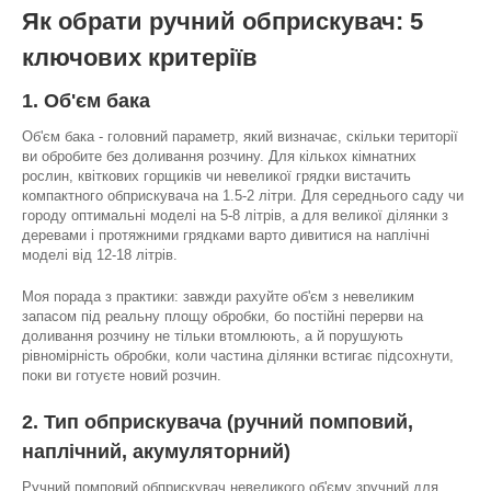
Як обрати ручний обприскувач: 5
ключових критеріїв
1. Об'єм бака
Об'єм бака - головний параметр, який визначає, скільки території
ви обробите без доливання розчину. Для кількох кімнатних
рослин, квіткових горщиків чи невеликої грядки вистачить
компактного обприскувача на 1.5-2 літри. Для середнього саду чи
городу оптимальні моделі на 5-8 літрів, а для великої ділянки з
деревами і протяжними грядками варто дивитися на наплічні
моделі від 12-18 літрів.
Моя порада з практики: завжди рахуйте об'єм з невеликим
запасом під реальну площу обробки, бо постійні перерви на
доливання розчину не тільки втомлюють, а й порушують
рівномірність обробки, коли частина ділянки встигає підсохнути,
поки ви готуєте новий розчин.
2. Тип обприскувача (ручний помповий,
наплічний, акумуляторний)
Ручний помповий обприскувач невеликого об'єму зручний для