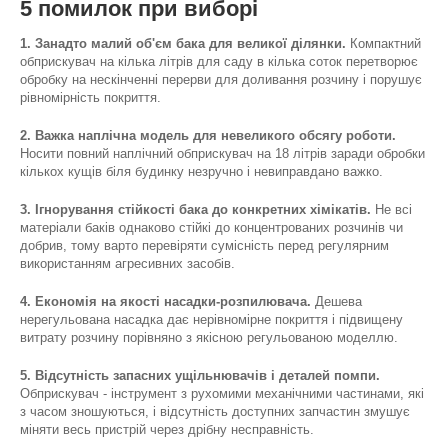
5 помилок при виборі
1. Занадто малий об'єм бака для великої ділянки.
Компактний
обприскувач на кілька літрів для саду в кілька соток перетворює
обробку на нескінченні перерви для доливання розчину і порушує
рівномірність покриття.
2. Важка наплічна модель для невеликого обсягу роботи.
Носити повний наплічний обприскувач на 18 літрів заради обробки
кількох кущів біля будинку незручно і невиправдано важко.
3. Ігнорування стійкості бака до конкретних хімікатів.
Не всі
матеріали баків однаково стійкі до концентрованих розчинів чи
добрив, тому варто перевіряти сумісність перед регулярним
використанням агресивних засобів.
4. Економія на якості насадки-розпилювача.
Дешева
нерегульована насадка дає нерівномірне покриття і підвищену
витрату розчину порівняно з якісною регульованою моделлю.
5. Відсутність запасних ущільнювачів і деталей помпи.
Обприскувач - інструмент з рухомими механічними частинами, які
з часом зношуються, і відсутність доступних запчастин змушує
міняти весь пристрій через дрібну несправність.