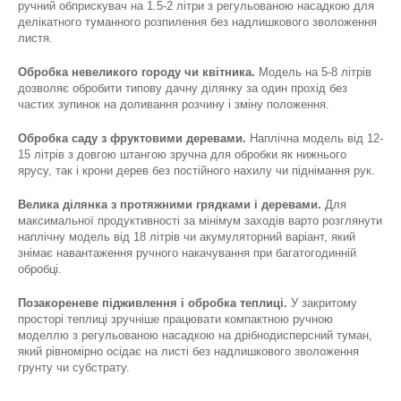
ручний обприскувач на 1.5-2 літри з регульованою насадкою для
делікатного туманного розпилення без надлишкового зволоження
листя.
Обробка невеликого городу чи квітника.
Модель на 5-8 літрів
дозволяє обробити типову дачну ділянку за один прохід без
частих зупинок на доливання розчину і зміну положення.
Обробка саду з фруктовими деревами.
Наплічна модель від 12-
15 літрів з довгою штангою зручна для обробки як нижнього
ярусу, так і крони дерев без постійного нахилу чи піднімання рук.
Велика ділянка з протяжними грядками і деревами.
Для
максимальної продуктивності за мінімум заходів варто розглянути
наплічну модель від 18 літрів чи акумуляторний варіант, який
знімає навантаження ручного накачування при багатогодинній
обробці.
Позакореневе підживлення і обробка теплиці.
У закритому
просторі теплиці зручніше працювати компактною ручною
моделлю з регульованою насадкою на дрібнодисперсний туман,
який рівномірно осідає на листі без надлишкового зволоження
грунту чи субстрату.