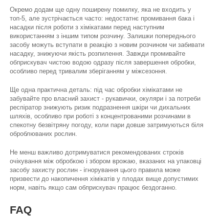
Окремо додам ще одну поширену помилку, яка не входить у
топ-5, але зустрічається часто: недостатнє промивання бака і
насадки після роботи з хімікатами перед наступним
використанням з іншим типом розчину. Залишки попереднього
засобу можуть вступати в реакцію з новим розчином чи забивати
насадку, знижуючи якість розпилення. Завжди промивайте
обприскувач чистою водою одразу після завершення обробки,
особливо перед тривалим зберіганням у міжсезоння.
Ще одна практична деталь: під час обробки хімікатами не
забувайте про власний захист - рукавички, окуляри і за потреби
респіратор знижують ризик подразнення шкіри чи дихальних
шляхів, особливо при роботі з концентрованими розчинами в
спекотну безвітряну погоду, коли пари довше затримуються біля
оброблюваних рослин.
Не менш важливо дотримуватися рекомендованих строків
очікування між обробкою і збором врожаю, вказаних на упаковці
засобу захисту рослин - ігнорування цього правила може
призвести до накопичення хімікатів у плодах вище допустимих
норм, навіть якщо сам обприскувач працює бездоганно.
FAQ