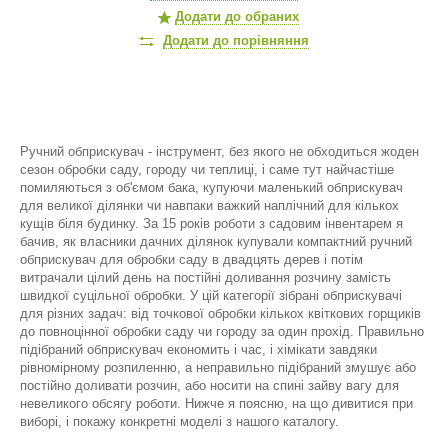
Додати до обраних
Додати до порівняння
Ручний обприскувач - інструмент, без якого не обходиться жоден
сезон обробки саду, городу чи теплиці, і саме тут найчастіше
помиляються з об'ємом бака, купуючи маленький обприскувач
для великої ділянки чи навпаки важкий наплічний для кількох
кущів біля будинку. За 15 років роботи з садовим інвентарем я
бачив, як власники дачних ділянок купували компактний ручний
обприскувач для обробки саду в двадцять дерев і потім
витрачали цілий день на постійні доливання розчину замість
швидкої суцільної обробки. У цій категорії зібрані обприскувачі
для різних задач: від точкової обробки кількох квіткових горщиків
до повноцінної обробки саду чи городу за один прохід. Правильно
підібраний обприскувач економить і час, і хімікати завдяки
рівномірному розпиленню, а неправильно підібраний змушує або
постійно доливати розчин, або носити на спині зайву вагу для
невеликого обсягу роботи. Нижче я поясню, на що дивитися при
виборі, і покажу конкретні моделі з нашого каталогу.