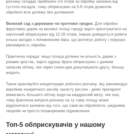
розчину складає приблизно 3-6 літрів за обробку залежно від
густоти посадок, тому обприскувач на 5-8 літрів дозволяє
обробити всю ділянку без доливання.
Великий сад з деревами чи протяжні грядки.
Для обробки
фруктових дерев чи великої площі городу варто орієнтуватися на
наплічний обприскувач від 12-18 літрів, інакше доведеться робити
кілька заходів з поповненням бака, що розтягує роботу і порушує
рівномірність обробки.
Практична порада: якщо площа ділянки чи кількість дерев з
роками зростає, варто одразу брати обприскувач з деяким
запасом об'єму, ніж через сезон-два докуповувати другу, більшу
модель.
Також враховуйте концентрацію робочого розчину, яку рекомендує
виробник конкретного засобу захисту рослин - деякі препарати
вимагають більшого об'єму води на квадратний метр, ніж інші,
тому фактична витрата розчину на ту саму площу може
відрізнятися залежно від того, що саме ви обробляєте, шкідників,
хвороби чи просто позакореневе підживлення.
Топ-5 обприскувачів у нашому