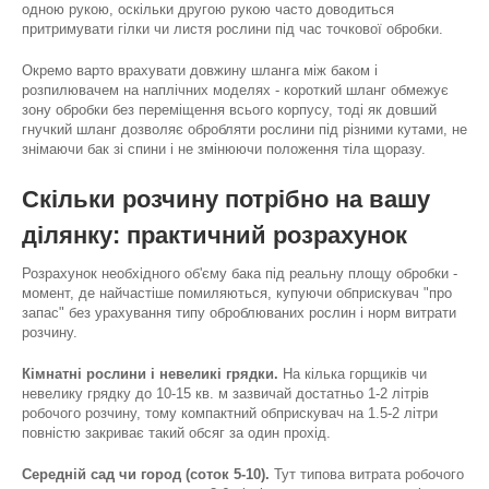
одною рукою, оскільки другою рукою часто доводиться
притримувати гілки чи листя рослини під час точкової обробки.
Окремо варто врахувати довжину шланга між баком і
розпилювачем на наплічних моделях - короткий шланг обмежує
зону обробки без переміщення всього корпусу, тоді як довший
гнучкий шланг дозволяє обробляти рослини під різними кутами, не
знімаючи бак зі спини і не змінюючи положення тіла щоразу.
Скільки розчину потрібно на вашу
ділянку: практичний розрахунок
Розрахунок необхідного об'єму бака під реальну площу обробки -
момент, де найчастіше помиляються, купуючи обприскувач "про
запас" без урахування типу оброблюваних рослин і норм витрати
розчину.
Кімнатні рослини і невеликі грядки.
На кілька горщиків чи
невелику грядку до 10-15 кв. м зазвичай достатньо 1-2 літрів
робочого розчину, тому компактний обприскувач на 1.5-2 літри
повністю закриває такий обсяг за один прохід.
Середній сад чи город (соток 5-10).
Тут типова витрата робочого