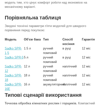
модель тим, хто цінує комфорт роботи над економією на
механічному варіанті.
Порівняльна таблиця
Зведені технічні параметри п'яти моделей для швидкого
порівняння перед покупкою:
Модель
Об'єм бака
Тип
Спосіб
Гарантія
носіння
Sadko SPR-
1.5 л
ручний
в руці
12 міс
1,5
помповий
Sadko SPR-5
5 л
ручний
в руці
12 міс
помповий
Sadko SPR-
12 л
ручний
наплічний
12 міс
12
помповий
Sadko SPR-
18 л
ручний
наплічний
12 міс
18
помповий
Sadko SPR-
16 л
акумуляторний
наплічний
12 міс
16E
Типові сценарії використання
Точкова обробка кімнатних рослин і горщиків.
Компактний