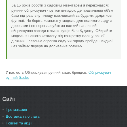
За 15 років роботи з садовим інвентарем я переконався:
ручний обприскувач - це той випадок, де правильний об'єм
бака під реальну площу важливіший за будь-які додаткові
функції. Не беріть компактну модель для великого саду з
деревами і не переплачуйте за важкий наплічний
обприскувач заради кількох кущів біля будинку. Обирайте
модель з нашого каталогу під конкретну площу вашої
ділянки, і сезонна обробка саду чи городу пройде швидко і
без зайвих перерв на доливання розчину.
У нас есть Обприскувач ручний таких брендов:
Обприскувач
ручний Sadko
Сайт
Про магазин
Доставка та оплата
Новини та акції