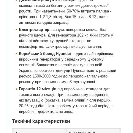
економічніший за бензин у режимі довгострокової
роботи. При навантаженні 50-70% витрата палива -
орієнтовно 1,2-1,8 л/год. Бак 15 л дає 8-12 годин
автономії на одній заправці.
Електростартер
- запуск поворотом ключа, без
ручного шнура. Для генератора 162 кг, який стоїть у
підвалі або закутку, ручний стартер - це
некомфортно. Електростарт вирішує питання.
Корейський бренд Hyundai
- один з найнадійніших
виробників генераторів у середньому ціновому
сегменті. Запчастини і сервіс доступні по всій
Україні. Генераторні двигуни Hyundai мають реальний
ресурс 1500-2000 годин до першого капітального
ремонту при правильному обслуговуванні.
Гарантія 12 місяців
від виробника - стандарт для
техніки цього класу. При правильному введенні в
експлуатацію (обкатка, заміна оливи після перших
20-25 год) більшість проблем у гарантійний період -
виробничі дефекти, а не знос.
Технічні характеристики