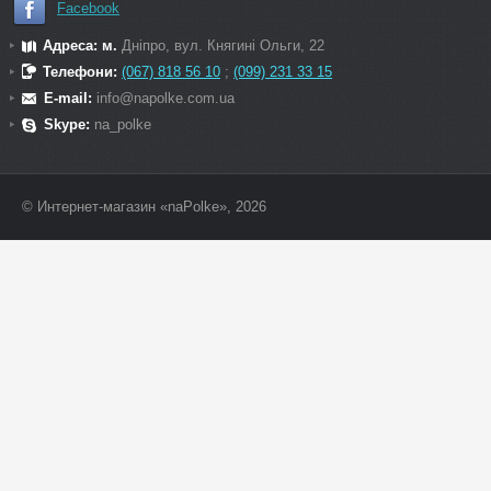
Facebook
Адреса: м.
Дніпро, вул. Княгині Ольги, 22
Телефони:
(067) 818 56 10
;
(099) 231 33 15
E-mail:
info@napolke.com.ua
Skype:
na_polke
© Интернет-магазин «naPolke», 2026