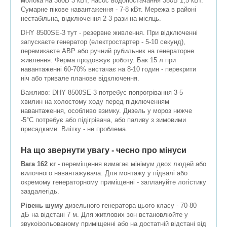
молока на 380В 3 кВт, насос водопостачання 380В 1,5 кВт.
Сумарне пікове навантаження - 7-8 кВт. Мережа в районі
нестабільна, відключення 2-3 рази на місяць.
DHY 8500SE-3 тут - резервне живлення. При відключенні
запускаєте генератор (електростартер - 5-10 секунд),
перемикаєте АВР або ручний рубильник на генераторне
живлення. Ферма продовжує роботу. Бак 15 л при
навантаженні 60-70% вистачає на 8-10 годин - перекрити
ніч або тривале планове відключення.
Важливо: DHY 8500SE-3 потребує попрогрівання 3-5
хвилин на холостому ходу перед підключенням
навантаження, особливо взимку. Дизель у мороз нижче
-5°C потребує або підігрівача, або паливу з зимовими
присадками. Влітку - не проблема.
На що звернути увагу - чесно про мінуси
Вага 162 кг
- переміщення вимагає мінімум двох людей або
вилочного навантажувача. Для монтажу у підвалі або
окремому генераторному приміщенні - заплануйте логістику
заздалегідь.
Рівень шуму
дизельного генератора цього класу - 70-80
дБ на відстані 7 м. Для житлових зон встановлюйте у
звукоізольованому приміщенні або на достатній відстані від