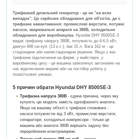
Трифазний дизельний генератор - це не "на всяк
випадок". Це серйозне обладнання для об'єктів, де є
трифазне навантаження: промислові верстати, потужні
насоси, зварювальні апарати на 380В, холодильне
обладнання для виробництва.
Hyundai DHY 8500SE-3
видає трифазну напругу 380В, потужність до 6-6,5 кВт,
двигун 498 см.куб. (13 к.с.), бак 15 л. Вага 162 кг - це
стаціонарне або напівстаціонарне рішення. Якщо у вас
трифазне підключення на фермі, у майстерні, у
виробничому цеху - ця машина забезпечує автономію на
час відключення мережі або на постійну роботу у
позасітьових умовах.
5 причин обрати Hyundai DHY 8500SE-3
Трифазна напруга 380В
- єдина причина, через яку
купують цю модель замість однофазного аналога.
Якщо на вашому об'єкті є трифазні споживачі -
насоси потужністю від 3 кВт, промислові верстати,
сепаратори, холодильні компресори - тільки ця
машина або аналоги 380В вирішать задачу без
перероблення електромережі.
Дизельний двигун 498 см.куб.
- дизель