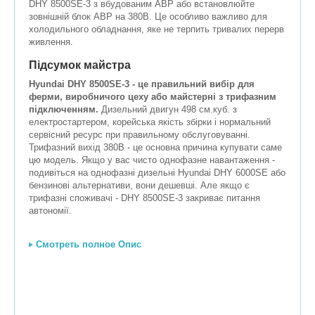
DHY 8500SE-3 з вбудованим АВР або встановлюйте
зовнішній блок АВР на 380В. Це особливо важливо для
холодильного обладнання, яке не терпить тривалих перерв
живлення.
Підсумок майстра
Hyundai DHY 8500SE-3 - це правильний вибір для
ферми, виробничого цеху або майстерні з трифазним
підключенням.
Дизельний двигун 498 см.куб. з
електростартером, корейська якість збірки і нормальний
сервісний ресурс при правильному обслуговуванні.
Трифазний вихід 380В - це основна причина купувати саме
цю модель. Якщо у вас чисто однофазне навантаження -
подивіться на однофазні дизельні Hyundai DHY 6000SE або
бензинові альтернативи, вони дешевші. Але якщо є
трифазні споживачі - DHY 8500SE-3 закриває питання
автономії.
Смотреть полное Опис