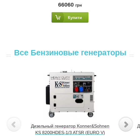
66060
грн
Купити
Все Бензиновые генераторы
Дизельный генератор Konner&Sohnen
Д
KS 8200HDES-1/3 ATSR (EURO V)