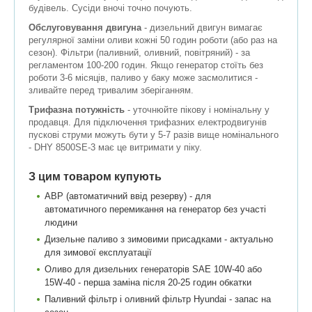
будівель. Сусіди вночі точно почують.
Обслуговування двигуна
- дизельний двигун вимагає
регулярної заміни оливи кожні 50 годин роботи (або раз на
сезон). Фільтри (паливний, оливний, повітряний) - за
регламентом 100-200 годин. Якщо генератор стоїть без
роботи 3-6 місяців, паливо у баку може засмолитися -
зливайте перед тривалим зберіганням.
Трифазна потужність
- уточнюйте пікову і номінальну у
продавця. Для підключення трифазних електродвигунів
пускові струми можуть бути у 5-7 разів вище номінального
- DHY 8500SE-3 має це витримати у піку.
З цим товаром купують
АВР (автоматичний ввід резерву) - для
автоматичного перемикання на генератор без участі
людини
Дизельне паливо з зимовими присадками - актуально
для зимової експлуатації
Оливо для дизельних генераторів SAE 10W-40 або
15W-40 - перша заміна після 20-25 годин обкатки
Паливний фільтр і оливний фільтр Hyundai - запас на