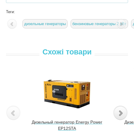
Теги:
дизельные генераторы
бензиновые генераторы 2 кВт
Схожі товари
Дизельный генератор Energy Power
Дизе
EP12STA