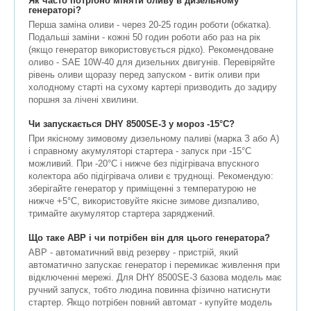
Як часто потрібно міняти оливу в дизельному
генераторі?
Перша заміна оливи - через 20-25 годин роботи (обкатка).
Подальші заміни - кожні 50 годин роботи або раз на рік
(якщо генератор використовується рідко). Рекомендоване
оливо - SAE 10W-40 для дизельних двигунів. Перевіряйте
рівень оливи щоразу перед запуском - витік оливи при
холодному старті на сухому картері призводить до задиру
поршня за лічені хвилини.
Чи запускається DHY 8500SE-3 у мороз -15°C?
При якісному зимовому дизельному паливі (марка З або А)
і справному акумуляторі стартера - запуск при -15°C
можливий. При -20°C і нижче без підігрівача впускного
колектора або підігрівача оливи є труднощі. Рекомендую:
зберігайте генератор у приміщенні з температурою не
нижче +5°C, використовуйте якісне зимове дизпаливо,
тримайте акумулятор стартера заряджений.
Що таке АВР і чи потрібен він для цього генератора?
АВР - автоматичний ввід резерву - пристрій, який
автоматично запускає генератор і перемикає живлення при
відключенні мережі. Для DHY 8500SE-3 базова модель має
ручний запуск, тобто людина повинна фізично натиснути
стартер. Якщо потрібен повний автомат - купуйте модель