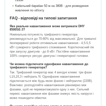
сезон
Кабельний барабан 50 м на 380В - для розведення
живлення по об'єкту
FAQ - відповіді на типові запитання
Яке реальне навантаження може витримати DHY
8500SE-3?
Номінальна потужність трифазного генератора
рекомендується до 70-80% від максимальної. Для тривалої
безперервної роботи оптимальне навантаження - 4,5-5,5
кВт сумарного трифазного споживання. Короткочасний пік
при запуску двигунів - до 8 кВт. Постійне навантаження
100% скорочує ресурс двигуна і генераторної головки.
Чи можна підключати однофазне навантаження до
трифазного генератора?
Так. Трифазний генератор має 4 вихідні клеми: три фази
L1/L2/L3 і нейтраль N. Однофазне навантаження
підключається між будь-якою фазою і нейтраллю (220В).
Важливо: розподіляйте навантаження рівномірно між
фазами, щоб не перевантажувати одну з них. Сильний
перекіс навантаження між фазами знижує якість напруги і
може пошкодити обмотки.