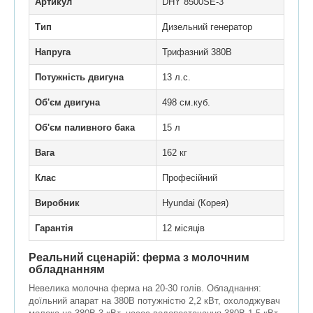
Артикул
DHY 8500SE-3
Тип
Дизельний генератор
Напруга
Трифазний 380В
Потужність двигуна
13 л.с.
Об'єм двигуна
498 см.куб.
Об'єм паливного бака
15 л
Вага
162 кг
Клас
Професійний
Виробник
Hyundai (Корея)
Гарантія
12 місяців
Реальний сценарій: ферма з молочним
обладнанням
Невелика молочна ферма на 20-30 голів. Обладнання:
доїльний апарат на 380В потужністю 2,2 кВт, охолоджувач