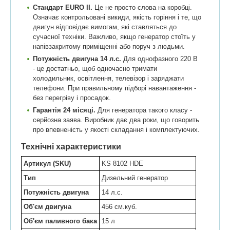
Стандарт EURO II.
Це не просто слова на коробці.
Означає контрольовані викиди, якість горіння і те, що
двигун відповідає вимогам, які ставляться до
сучасної техніки. Важливо, якщо генератор стоїть у
напівзакритому приміщенні або поруч з людьми.
Потужність двигуна 14 л.с.
Для однофазного 220 В
- це достатньо, щоб одночасно тримати
холодильник, освітлення, телевізор і заряджати
телефони. При правильному підборі навантаження -
без перегріву і просадок.
Гарантія 24 місяці.
Для генератора такого класу -
серйозна заява. Виробник дає два роки, що говорить
про впевненість у якості складання і комплектуючих.
Технічні характеристики
Артикул (SKU)
KS 8102 HDE
Тип
Дизельний генератор
Потужність двигуна
14 л.с.
Об'єм двигуна
456 см.куб.
Об'єм паливного бака
15 л