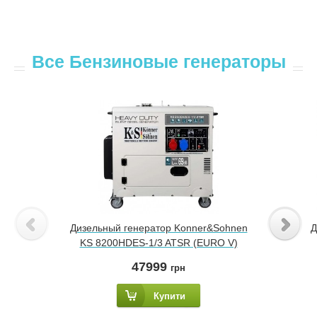
Все Бензиновые генераторы
Дизельный генератор Konner&Sohnen
Д
KS 8200HDES-1/3 ATSR (EURO V)
47999
грн
Купити