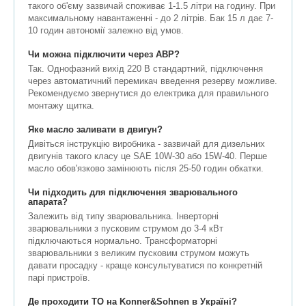
такого об'єму зазвичай споживає 1-1.5 літри на годину. При
максимальному навантаженні - до 2 літрів. Бак 15 л дає 7-
10 годин автономії залежно від умов.
Чи можна підключити через АВР?
Так. Однофазний вихід 220 В стандартний, підключення
через автоматичний перемикач введення резерву можливе.
Рекомендуємо звернутися до електрика для правильного
монтажу щитка.
Яке масло заливати в двигун?
Дивіться інструкцію виробника - зазвичай для дизельних
двигунів такого класу це SAE 10W-30 або 15W-40. Перше
масло обов'язково замінюють після 25-50 годин обкатки.
Чи підходить для підключення зварювального
апарата?
Залежить від типу зварювальника. Інверторні
зварювальники з пусковим струмом до 3-4 кВт
підключаються нормально. Трансформаторні
зварювальники з великим пусковим струмом можуть
давати просадку - краще консультуватися по конкретній
парі пристроїв.
Де проходити ТО на Konner&Sohnen в Україні?