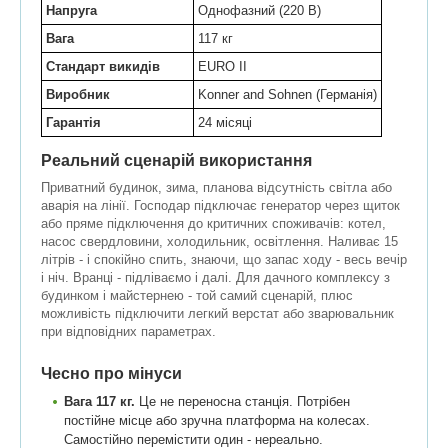
Напруга
Однофазний (220 В)
Вага
117 кг
Стандарт викидів
EURO II
Виробник
Konner and Sohnen (Германія)
Гарантія
24 місяці
Реальний сценарій використання
Приватний будинок, зима, планова відсутність світла або
аварія на лінії. Господар підключає генератор через щиток
або пряме підключення до критичних споживачів: котел,
насос свердловини, холодильник, освітлення. Наливає 15
літрів - і спокійно спить, знаючи, що запас ходу - весь вечір
і ніч. Вранці - підліваємо і далі. Для дачного комплексу з
будинком і майстернею - той самий сценарій, плюс
можливість підключити легкий верстат або зварювальник
при відповідних параметрах.
Чесно про мінуси
Вага 117 кг.
Це не переносна станція. Потрібен
постійне місце або зручна платформа на колесах.
Самостійно перемістити один - нереально.