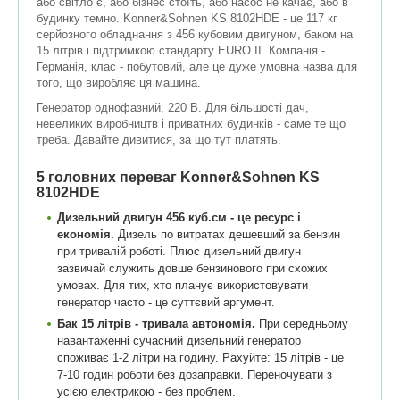
або світло є, або бізнес стоїть, або насос не качає, або в
будинку темно. Konner&Sohnen KS 8102HDE - це 117 кг
серйозного обладнання з 456 кубовим двигуном, баком на
15 літрів і підтримкою стандарту EURO II. Компанія -
Германія, клас - побутовий, але це дуже умовна назва для
того, що виробляє ця машина.
Генератор однофазний, 220 В. Для більшості дач,
невеликих виробництв і приватних будинків - саме те що
треба. Давайте дивитися, за що тут платять.
5 головних переваг Konner&Sohnen KS
8102HDE
Дизельний двигун 456 куб.см - це ресурс і
економія.
Дизель по витратах дешевший за бензин
при тривалій роботі. Плюс дизельний двигун
зазвичай служить довше бензинового при схожих
умовах. Для тих, хто планує використовувати
генератор часто - це суттєвий аргумент.
Бак 15 літрів - тривала автономія.
При середньому
навантаженні сучасний дизельний генератор
споживає 1-2 літри на годину. Рахуйте: 15 літрів - це
7-10 годин роботи без дозаправки. Переночувати з
усією електрикою - без проблем.