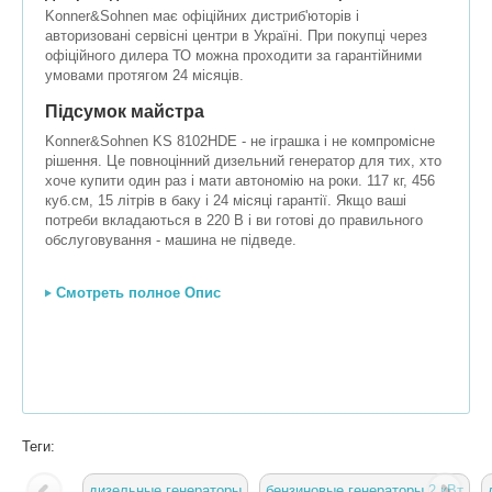
Konner&Sohnen має офіційних дистриб'юторів і
авторизовані сервісні центри в Україні. При покупці через
офіційного дилера ТО можна проходити за гарантійними
умовами протягом 24 місяців.
Підсумок майстра
Konner&Sohnen KS 8102HDE - не іграшка і не компромісне
рішення. Це повноцінний дизельний генератор для тих, хто
хоче купити один раз і мати автономію на роки. 117 кг, 456
куб.см, 15 літрів в баку і 24 місяці гарантії. Якщо ваші
потреби вкладаються в 220 В і ви готові до правильного
обслуговування - машина не підведе.
Смотреть полное Опис
Теги:
дизельные генераторы
бензиновые генераторы 2 кВт