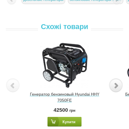
Схожі товари
Генератор бензиновый Hyundai HHY
Б
7050FE
42500
грн
Купити