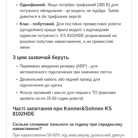
Однофазний.
Якщо потрібен трифазний (380 В) для
потужного обладнання - ця модель не підійде. Треба
дивитися в бік трифазних версій.
Клас - побутовий.
Для постійної промислової роботи
(цілодобово) краще брати моделі з відповідним
індексом потужності. KS 8102HDE розрахований на
розумне побутове навантаження, а не промислові
зміни.
З цим зазвичай беруть
Перемикач введення резерву (АВР) - для
автоматичного підключення при зникненні світла
Двожильний кабель або мідний провід для
підключення до щитка
Фільтр паливний і масло для першого ТО (важливо
зробити після 25-50 годин роботи)
Часті запитання про Konner&Sohnen KS
8102HDE
Скільки споживає пального за годину при середньому
навантаженні?
При навантаженні 50-60% від максимуму дизельний двигун