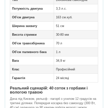
Потужність двигуна
3,3 л.с.
Об'єм двигуна
163 см.куб.
Ширина захвату
51 см
Висота стрижки
30-80 мм
Об'єм травозбірника
70 л
Об'єм паливного бака
1 л
Вага
34,9 кг
Клас
Професійний
Гарантія
24 місяці
Реальний сценарій: 40 соток з горбами і
вологою травою
Дача під Києвом, рельєф - пагорб з ухилом 12 градусів на
третині ділянки. Попередня косарка без самоходу (300 Вт,
40 см) залишала за 90 хвилин роботи мозолі і мокру