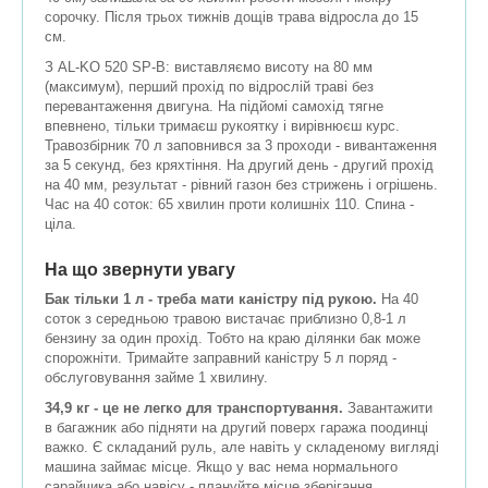
сорочку. Після трьох тижнів дощів трава відросла до 15
см.
З AL-KO 520 SP-B: виставляємо висоту на 80 мм
(максимум), перший прохід по відрослій траві без
перевантаження двигуна. На підйомі самохід тягне
впевнено, тільки тримаєш рукоятку і вирівнюєш курс.
Травозбірник 70 л заповнився за 3 проходи - вивантаження
за 5 секунд, без кряхтіння. На другий день - другий прохід
на 40 мм, результат - рівний газон без стрижень і огрішень.
Час на 40 соток: 65 хвилин проти колишніх 110. Спина -
ціла.
На що звернути увагу
Бак тільки 1 л - треба мати каністру під рукою.
На 40
соток з середньою травою вистачає приблизно 0,8-1 л
бензину за один прохід. Тобто на краю ділянки бак може
спорожніти. Тримайте заправний каністру 5 л поряд -
обслуговування займе 1 хвилину.
34,9 кг - це не легко для транспортування.
Завантажити
в багажник або підняти на другий поверх гаража поодинці
важко. Є складаний руль, але навіть у складеному вигляді
машина займає місце. Якщо у вас нема нормального
сарайчика або навісу - плануйте місце зберігання