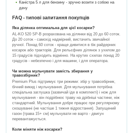
Каністра 5 л для бензину - зручно возити з собою на
дачу
FAQ - типові запитання покупців
Яка ділянка оптимальна для цієї косарки?
AL-KO 520 SP-B розрахована на ділянки від 20 до 60 соток.
До 20 соток - самохід надмірний, вистачить звичайної
ручної. Понад 60 соток - краще дивитися в бік райдерних
косарок або тракторів. Для рельєфних ділянок з ухилом до
15 градусів підходить відмінно. На крутих схилах понад 20
градусів - небезпечно і для машини, і для оператора.
Чи можна мульчувати замість збирання у
травозбірник?
Premium Plus підтримує три режими: збір у травозбірник,
бічний викид і мульчування. Для мульчування потрібна
спеціальна заглушка (зазвичай іде в комплекті) і нож для
мульчування - він подрібнює траву на дрібніші частини, ніж
стандартний. Мульчування добре працює при регулярному
скошуванні (не частіше 1 тижня відростання). Запущений
газон (трава 15+ см) мульчувати не варто - двигун
перевантажується.
Коли міняти ніж косарки?