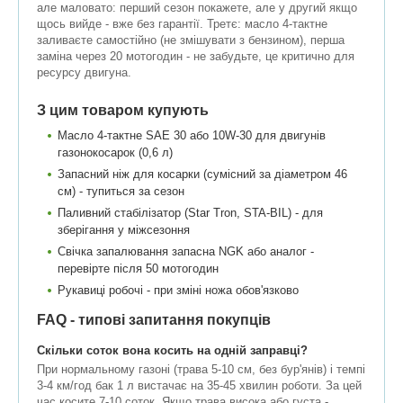
але маловато: перший сезон покажете, але у другий якщо
щось вийде - вже без гарантії. Третє: масло 4-тактне
заливаєте самостійно (не змішувати з бензином), перша
заміна через 20 мотогодин - не забудьте, це критично для
ресурсу двигуна.
З цим товаром купують
Масло 4-тактне SAE 30 або 10W-30 для двигунів
газонокосарок (0,6 л)
Запасний ніж для косарки (сумісний за діаметром 46
см) - тупиться за сезон
Паливний стабілізатор (Star Tron, STA-BIL) - для
зберігання у міжсезоння
Свічка запалювання запасна NGK або аналог -
перевірте після 50 мотогодин
Рукавиці робочі - при зміні ножа обов'язково
FAQ - типові запитання покупців
Скільки соток вона косить на одній заправці?
При нормальному газоні (трава 5-10 см, без бур'янів) і темпі
3-4 км/год бак 1 л вистачає на 35-45 хвилин роботи. За цей
час косите 7-10 соток. Якщо трава висока або густа -