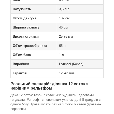
Потужність
3,5 л.с.
Об'єм двигуна
139 см3
Ширина захвату
46 см
Висота стрижки
25-75 мм
Об'єм травозбірника
65 л
Об'єм бака
1 л
Виробник
Hyundai (Корея)
Гарантія
12 місяців
Реальний сценарій: ділянка 12 соток з
нерівним рельєфом
Дача 12 соток: газон 7 соток між будинком, деревами і
грядками. Рельєф - з невеликим ухилом до 5-8 градусів з
одного боку. Трава косять раз на 2 тижні у сезон (травень-
вересень).