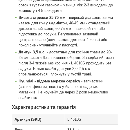
соток з густим газоном - різниця між 2-3 виходами до
компосту і 4-5 виходами.
Висота стрижки 25-75 мм
- широкий діапазон. 25 мм
- газон для гри у бадмінтон, 40-45 мм - стандартний
декоративний газон, 60-75 мм - парковий тип або
підготовка до посухи. Регулювання зазвичай
централізоване (один важіль для всіх 4 коліс) або
поколісне - уточнюйте у паспорті.
Двигун 3,5 к.с.
- достатньо для косіння трави до 20-
25 см висоти без зниження обертів. Занедбаний газон
після 3-4 тижнів без косіння - L 4610S проходить без
задухи. Більш слабкі двигуни 2,0-2,5 к.с.
сповільнюються і глохнуть у густій траві.
Hyundai - відома мережа сервісу
- запчастини
(свічки, фільтри, ножі) є у більшості садових
магазинів. Не ноунейм де через 2 роки неможливо
знайти ніж.
Характеристики та гарантія
Артикул (SKU)
L 4610S
Вага
33,8 кг