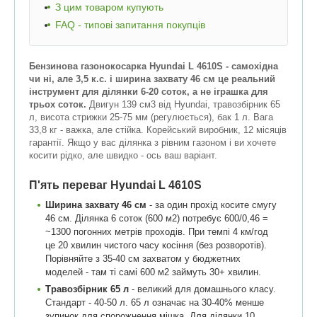
З цим товаром купують
FAQ - типові запитання покупців
Бензинова газонокосарка Hyundai L 4610S - самохідна
чи ні, але 3,5 к.с. і ширина захвату 46 см це реальний
інструмент для ділянки 6-20 соток, а не іграшка для
трьох соток.
Двигун 139 см3 від Hyundai, травозбірник 65
л, висота стрижки 25-75 мм (регулюється), бак 1 л. Вага
33,8 кг - важка, але стійка. Корейський виробник, 12 місяців
гарантії. Якщо у вас ділянка з рівним газоном і ви хочете
косити рідко, але швидко - ось ваш варіант.
П'ять переваг Hyundai L 4610S
Ширина захвату 46 см
- за один прохід косите смугу
46 см. Ділянка 6 соток (600 м2) потребує 600/0,46 =
~1300 погонних метрів проходів. При темпі 4 км/год
це 20 хвилин чистого часу косіння (без розворотів).
Порівняйте з 35-40 см захватом у бюджетних
моделей - там ті самі 600 м2 займуть 30+ хвилин.
Травозбірник 65 л
- великий для домашнього класу.
Стандарт - 40-50 л. 65 л означає на 30-40% менше
зупинок для спорожнення мішка. Для ділянки 10