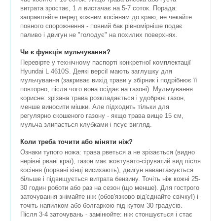
витрата зростає, 1 л вистачає на 5-7 соток. Порада:
заправляйте перед кожним косінням до краю, не чекайте
повного спорожнення - повний бак рівномірніше подає
паливо і двигун не "голодує" на похилих поверхнях.
Чи є функція мульчування?
Перевірте у технічному паспорті конкретної комплектації
Hyundai L 4610S. Деякі версії мають заглушку для
мульчування (закриває вихід трави у збірник і подрібнює її
повторно, після чого вона осідає на газоні). Мульчування
корисне: зрізана трава розкладається і удобрює газон,
менше виносити мішки. Але підходить тільки для
регулярно скошеного газону - якщо трава вище 15 см,
мульча злипається клубками і псує вигляд.
Коли треба точити або міняти ніж?
Ознаки тупого ножа: трава рветься а не зрізається (видно
нерівні рвані краї), газон має жовтувато-сіруватий вид після
косіння (порвані кінці висихають), двигун навантажується
більше і підвищується витрата бензину. Точіть ніж кожні 25-
30 годин роботи або раз на сезон (що менше). Для гострого
заточування знімайте ніж (обов'язково від'єднайте свічку!) і
точіть напилком або болгаркою під кутом 30 градусів.
Після 3-4 заточувань - замінюйте: ніж стоншується і стає