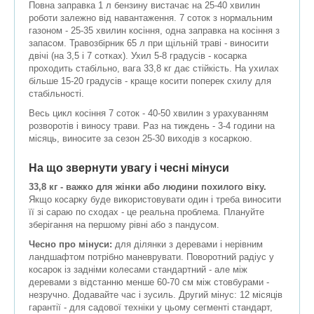
Повна заправка 1 л бензину вистачає на 25-40 хвилин
роботи залежно від навантаження. 7 соток з нормальним
газоном - 25-35 хвилин косіння, одна заправка на косіння з
запасом. Травозбірник 65 л при щільній траві - виносити
двічі (на 3,5 і 7 сотках). Ухил 5-8 градусів - косарка
проходить стабільно, вага 33,8 кг дає стійкість. На ухилах
більше 15-20 градусів - краще косити поперек схилу для
стабільності.
Весь цикл косіння 7 соток - 40-50 хвилин з урахуванням
розворотів і виносу трави. Раз на тиждень - 3-4 години на
місяць, виносите за сезон 25-30 виходів з косаркою.
На що звернути увагу і чесні мінуси
33,8 кг - важко для жінки або людини похилого віку.
Якщо косарку буде використовувати один і треба виносити
її зі сараю по сходах - це реальна проблема. Плануйте
зберігання на першому рівні або з пандусом.
Чесно про мінуси:
для ділянки з деревами і нерівним
ландшафтом потрібно маневрувати. Поворотний радіус у
косарок із задніми колесами стандартний - але між
деревами з відстанню менше 60-70 см між стовбурами -
незручно. Додавайте час і зусиль. Другий мінус: 12 місяців
гарантії - для садової техніки у цьому сегменті стандарт,