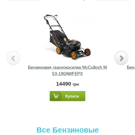
Бензиновая газонокосилка McCulloch M
Бен
53-190AWFEPX
14490
грн
Купити
Все Бензиновые