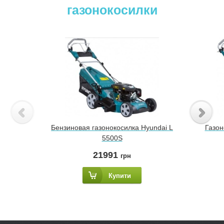
газонокосилки
Бензиновая газонокосилка Hyundai L
Газон
5500S
21991
грн
Купити