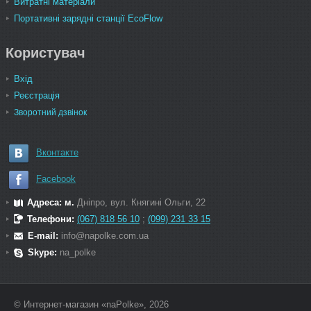
Витратні матеріали
Портативні зарядні станції EcoFlow
Користувач
Вхід
Реєстрація
Зворотний дзвінок
Вконтакте
Facebook
Адреса: м.
Дніпро, вул. Княгині Ольги, 22
Телефони:
(067) 818 56 10
;
(099) 231 33 15
E-mail:
info@napolke.com.ua
Skype:
na_polke
© Интернет-магазин «naPolke», 2026