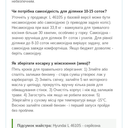
небезпечним.
Чи потрібна самохідність для ділянки 10-15 соток?
Уточніть у продавця: L 4610S у базовій версії може бути
несамохідною або самохідною (з приводом задніх коліс).
Несамохідна при вазі 33,8 кг - важкувата для тривалого
косіння більше 30 хвилин, особливо у горку. Самохідна -
значно зручніша для ділянок 8+ соток і ухилів. Для рівної
ділянки до 8-10 соток несамохідна вирішує задачу, але
самохідна завжди комфортніша. Якщо бюджет дозволяє -
беріть самохідну.
Як зберігати косарку у міжсезоння (зима)?
П'ять кроків для правильного зберігання: 1) Злийте або
спаліть залишки бензину - стара суміш утворює лак у
карбюраторі. 2) Зніміть свічку, залийте 5 мл моторного
масла у циліндр, прокрутіть вручну кілька разів для
обмащування стінок. 3) Очистіть корпус і ніж від залишків
трави. 4) Загостріть ніж якщо не робили восени. 5)
Зберігайте у сухому місці при температурі вище -15°C.
Весною залийте свіжий бензин - і перший запуск пройде
без проблем.
Підсумок майстра:
Hyundai L 4610S - серйозна