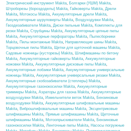
Электрический инструмент Makita
,
Болгарки (УШМ) Makita
,
Штроборезы (бороздоделы) Makita
,
Гайковерты Makita
,
Дрели
Makita
,
Мотокосы Makita
,
Аккумуляторные дрели Makita
,
Аккумуляторные шуруповерты Makita
,
Воздуходувки Makita
,
Гвоздезабиватели Makita
,
Диски пильные Makita
,
Комплекты для
резки Makita
,
Струбцины Makita
,
Аккумуляторные цепные пилы
Makita
,
Аккумуляторные перфораторы Makita
,
Пылесборники
Makita
,
Пилы монтажные Makita
,
Направляющие шины Makita
,
Торцовочные пилы Makita
,
Щетки для щеточной машины Makita
,
Садовые ножницы (кусторезы) Makita
,
Шлифмашины по бетону
Makita
,
Аккумуляторные гайковерты Makita
,
Аккумуляторные
ножовки Makita
,
Аккумуляторные дисковые пилы Makita
,
Аккумуляторные лобзики Makita
,
Аккумуляторные универсальные
ножницы Makita
,
Аккумуляторные универсальные резаки Makita
,
Аккумуляторные скобозабиватели (степлеры) Makita
,
Аккумуляторные газонокосилки Makita
,
Аккумуляторные
триммеры Makita
,
Аэраторы для газона Makita
,
Аккумуляторные
воздуходувки Makita
,
Измельчители веток Makita
,
Бензиновые
воздуходувки Makita
,
Аккумуляторные шлифовальные машины
Makita
,
Виброшлифовальные машины Makita
,
Эксцентриковые
шлифмашины Makita
,
Прямые шлифмашины Makita
,
Щеточные
шлифмашины Makita
,
Мотоопрыскиватели Makita
,
Бензиновые
газонокосилки Makita
,
Ленточные пилы Makita
,
Насосы погружные
Makita
,
Мотобуры Makita
,
Бензорезы Makita
,
Пневмоинструмент