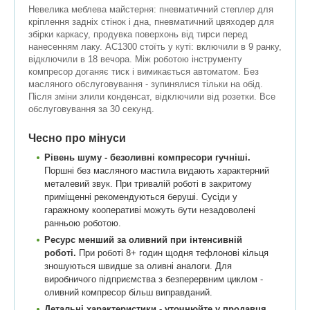
Невелика меблева майстерня: пневматичний степлер для
кріплення задніх стінок і дна, пневматичний цвяходер для
збірки каркасу, продувка поверхонь від тирси перед
нанесенням лаку. AC1300 стоїть у куті: включили в 9 ранку,
відключили в 18 вечора. Між роботою інструменту
компресор доганяє тиск і вимикається автоматом. Без
масляного обслуговування - зупинялися тільки на обід.
Після зміни злили конденсат, відключили від розетки. Все
обслуговування за 30 секунд.
Чесно про мінуси
Рівень шуму - безоливні компресори гучніші.
Поршні без масляного мастила видають характерний
металевий звук. При тривалій роботі в закритому
приміщенні рекомендуються беруші. Сусіди у
гаражному кооперативі можуть бути незадоволені
ранньою роботою.
Ресурс менший за оливний при інтенсивній
роботі.
При роботі 8+ годин щодня тефлонові кільця
зношуються швидше за оливні аналоги. Для
виробничого підприємства з безперервним циклом -
оливний компресор більш виправданий.
Детальні характеристики - уточнюйте у продавця.