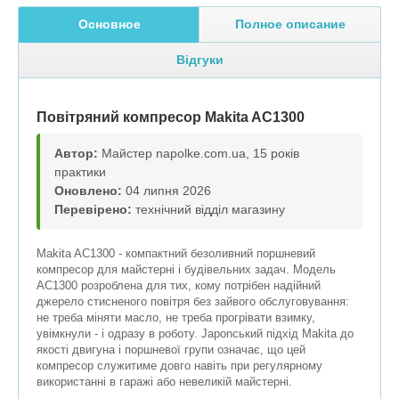
Основное
Полное описание
Відгуки
Повітряний компресор Makita AC1300
Автор:
Майстер napolke.com.ua, 15 років
практики
Оновлено:
04 липня 2026
Перевірено:
технічний відділ магазину
Makita AC1300 - компактний безоливний поршневий
компресор для майстерні і будівельних задач. Модель
AC1300 розроблена для тих, кому потрібен надійний
джерело стисненого повітря без зайвого обслуговування:
не треба міняти масло, не треба прогрівати взимку,
увімкнули - і одразу в роботу. Japonський підхід Makita до
якості двигуна і поршневої групи означає, що цей
компресор служитиме довго навіть при регулярному
використанні в гаражі або невеликій майстерні.