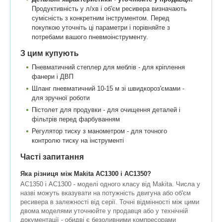
Продуктивність у л/хв і об'єм ресивера визначають
сумісність з конкретним інструментом. Перед
покупкою уточніть ці параметри і порівняйте з
потребами вашого пневмоінструменту.
З цим купують
Пневматичний степлер для меблів - для кріплення
фанери і ДВП
Шланг пневматичний 10-15 м зі швидкороз'ємами -
для зручної роботи
Пістолет для продувки - для очищення деталей і
фільтрів перед фарбуванням
Регулятор тиску з манометром - для точного
контролю тиску на інструменті
Часті запитання
Яка різниця між Makita AC1300 і AC1350?
AC1350 і AC1300 - моделі одного класу від Makita. Числа у
назві можуть вказувати на потужність двигуна або об'єм
ресивера в залежності від серії. Точні відмінності між цими
двома моделями уточнюйте у продавця або у технічній
документації - обидві є безоливними компресорами