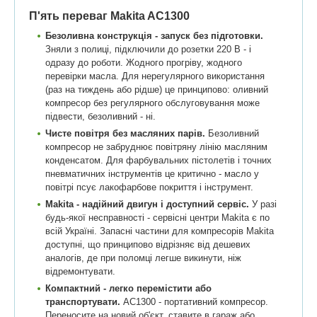
П'ять переваг Makita AC1300
Безоливна конструкція - запуск без підготовки.
Зняли з полиці, підключили до розетки 220 В - і
одразу до роботи. Жодного прогріву, жодного
перевірки масла. Для нерегулярного використання
(раз на тиждень або рідше) це принципово: оливний
компресор без регулярного обслуговування може
підвести, безоливний - ні.
Чисте повітря без масляних парів.
Безоливний
компресор не забруднює повітряну лінію масляним
конденсатом. Для фарбувальних пістолетів і точних
пневматичних інструментів це критично - масло у
повітрі псує лакофарбове покриття і інструмент.
Makita - надійний двигун і доступний сервіс.
У разі
будь-якої несправності - сервісні центри Makita є по
всій Україні. Запасні частини для компресорів Makita
доступні, що принципово відрізняє від дешевих
аналогів, де при поломці легше викинути, ніж
відремонтувати.
Компактний - легко перемістити або
транспортувати.
AC1300 - портативний компресор.
Переносите на новий об'єкт, ставите в гараж або