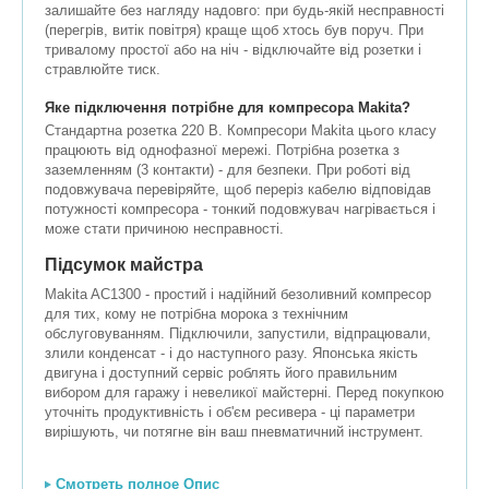
залишайте без нагляду надовго: при будь-якій несправності
(перегрів, витік повітря) краще щоб хтось був поруч. При
тривалому простої або на ніч - відключайте від розетки і
стравлюйте тиск.
Яке підключення потрібне для компресора Makita?
Стандартна розетка 220 В. Компресори Makita цього класу
працюють від однофазної мережі. Потрібна розетка з
заземленням (3 контакти) - для безпеки. При роботі від
подовжувача перевіряйте, щоб переріз кабелю відповідав
потужності компресора - тонкий подовжувач нагрівається і
може стати причиною несправності.
Підсумок майстра
Makita AC1300 - простий і надійний безоливний компресор
для тих, кому не потрібна морока з технічним
обслуговуванням. Підключили, запустили, відпрацювали,
злили конденсат - і до наступного разу. Японська якість
двигуна і доступний сервіс роблять його правильним
вибором для гаражу і невеликої майстерні. Перед покупкою
уточніть продуктивність і об'єм ресивера - ці параметри
вирішують, чи потягне він ваш пневматичний інструмент.
Смотреть полное Опис