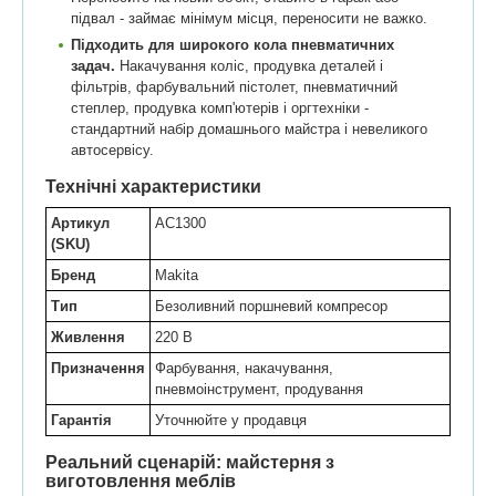
підвал - займає мінімум місця, переносити не важко.
Підходить для широкого кола пневматичних
задач.
Накачування коліс, продувка деталей і
фільтрів, фарбувальний пістолет, пневматичний
степлер, продувка комп'ютерів і оргтехніки -
стандартний набір домашнього майстра і невеликого
автосервісу.
Технічні характеристики
Артикул
AC1300
(SKU)
Бренд
Makita
Тип
Безоливний поршневий компресор
Живлення
220 В
Призначення
Фарбування, накачування,
пневмоінструмент, продування
Гарантія
Уточнюйте у продавця
Реальний сценарій: майстерня з
виготовлення меблів