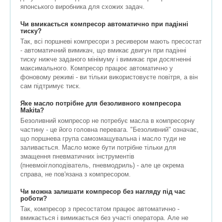
японського виробника для схожих задач.
Чи вмикається компресор автоматично при падінні
тиску?
Так, всі поршневі компресори з ресивером мають пресостат
- автоматичний вимикач, що вмикає двигун при падінні
тиску нижче заданого мінімуму і вимикає при досягненні
максимального. Компресор працює автоматично у
фоновому режимі - ви тільки використовуєте повітря, а він
сам підтримує тиск.
Яке масло потрібне для безоливного компресора
Makita?
Безоливний компресор не потребує масла в компресорну
частину - це його головна перевага. "Безоливний" означає,
що поршнева група самозмащувальна і масло туди не
заливається. Масло може бути потрібне тільки для
змащення пневматичних інструментів
(пневмоіглоподіватель, пневмодриль) - але це окрема
справа, не пов'язана з компресором.
Чи можна залишати компресор без нагляду під час
роботи?
Так, компресор з пресостатом працює автоматично -
вмикається і вимикається без участі оператора. Але не