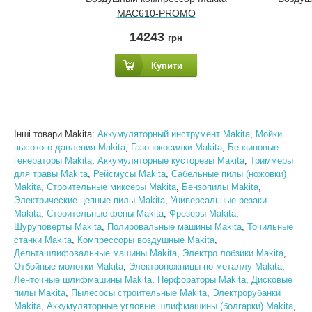
MAC610-PROMO
14243
грн
Купити
Інші товари Makita:
Аккумуляторный инструмент Makita
,
Мойки
высокого давления Makita
,
Газонокосилки Makita
,
Бензиновые
генераторы Makita
,
Аккумуляторные кусторезы Makita
,
Триммеры
для травы Makita
,
Рейсмусы Makita
,
Сабельные пилы (ножовки)
Makita
,
Строительные миксеры Makita
,
Бензопилы Makita
,
Электрические цепные пилы Makita
,
Универсальные резаки
Makita
,
Строительные фены Makita
,
Фрезеры Makita
,
Шуруповерты Makita
,
Полировальные машины Makita
,
Точильные
станки Makita
,
Компрессоры воздушные Makita
,
Дельташлифовальные машины Makita
,
Электро лобзики Makita
,
Отбойные молотки Makita
,
Электроножницы по металлу Makita
,
Ленточные шлифмашины Makita
,
Перфораторы Makita
,
Дисковые
пилы Makita
,
Пылесосы строительные Makita
,
Электрорубанки
Makita
,
Аккумуляторные угловые шлифмашины (болгарки) Makita
,