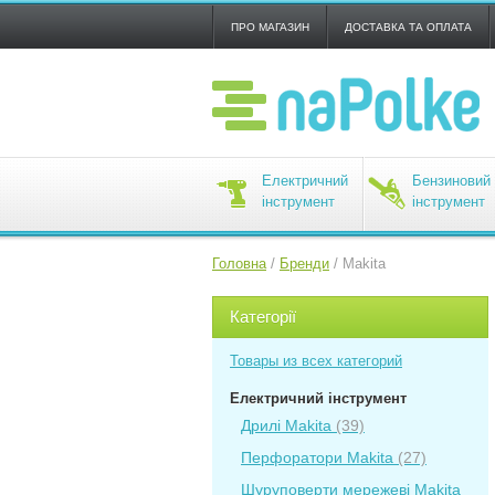
ПРО МАГАЗИН
ДОСТАВКА ТА ОПЛАТА
Електричний
Бензиновий
інструмент
інструмент
Головна
/
Бренди
/
Makita
Категорії
Товары из всех категорий
Електричний інструмент
Дрилі Makita
(39)
Перфоратори Makita
(27)
Шуруповерти мережеві Makita