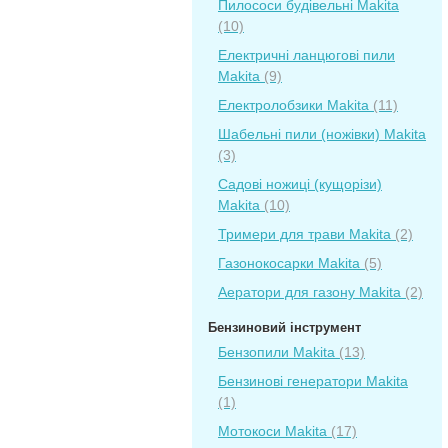
Пилососи будівельні Makita
(10)
Електричні ланцюгові пили
Makita
(9)
Електролобзики Makita
(11)
Шабельні пили (ножівки) Makita
(3)
Садові ножиці (кущорізи)
Makita
(10)
Тримери для трави Makita
(2)
Газонокосарки Makita
(5)
Аератори для газону Makita
(2)
Бензиновий інструмент
Бензопили Makita
(13)
Бензинові генератори Makita
(1)
Мотокоси Makita
(17)