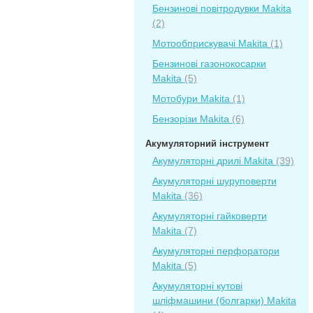
Бензинові повітродувки Makita
(2)
Мотообприскувачі Makita
(1)
Бензинові газонокосарки
Makita
(5)
Мотобури Makita
(1)
Бензорізи Makita
(6)
Акумуляторний інструмент
Акумуляторні дрилі Makita
(39)
Акумуляторні шуруповерти
Makita
(36)
Акумуляторні гайковерти
Makita
(7)
Акумуляторні перфоратори
Makita
(5)
Акумуляторні кутові
шліфмашини (болгарки) Makita