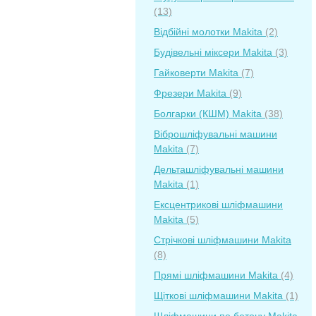
(13)
Відбійні молотки Makita
(2)
Будівельні міксери Makita
(3)
Гайковерти Makita
(7)
Фрезери Makita
(9)
Болгарки (КШМ) Makita
(38)
Віброшліфувальні машини
Makita
(7)
Дельташліфувальні машини
Makita
(1)
Ексцентрикові шліфмашини
Makita
(5)
Стрічкові шліфмашини Makita
(8)
Прямі шліфмашини Makita
(4)
Щіткові шліфмашини Makita
(1)