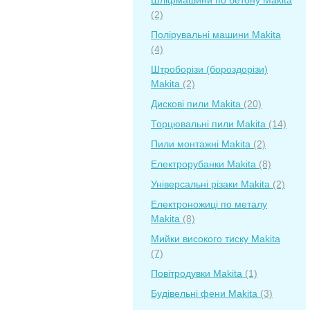
Шліфмашини по бетону Makita
(2)
Полірувальні машини Makita
(4)
Штроборізи (бороздорізи)
Makita
(2)
Дискові пили Makita
(20)
Торцювальні пили Makita
(14)
Пили монтажні Makita
(2)
Електрорубанки Makita
(8)
Універсальні різаки Makita
(2)
Електроножиці по металу
Makita
(8)
Мийки високого тиску Makita
(7)
Повітродувки Makita
(1)
Будівельні фени Makita
(3)