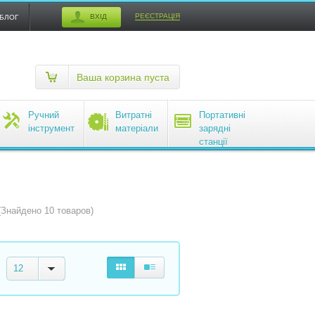
РЕЄСТРАЦІЯ
ВХІД
БЛОГ
Ваша корзина пуста
Ручний
Витратні
Портативні
інструмент
матеріали
зарядні
станції
EcoFlow
(Знайдено 10 товаров)
12