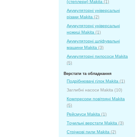
(степлери) Makita
(1)
Акумуляторні універсальні
різаки Makita
(2)
Акумуляторні універсальні
ножиці Makita
(1)
Акумуляторні шліфувальні
машини Makita
(3)
Акумуляторні пилососи Makita
(5)
Верстати та обладнання
Подрібнювачі гілок Makita
(1)
Заглибні насоси Makita
(10)
Компресори повітряні Makita
(5)
Рейсмуси Makita
(1)
Точильні верстати Makita
(3)
Стрічкові пили Makita
(2)