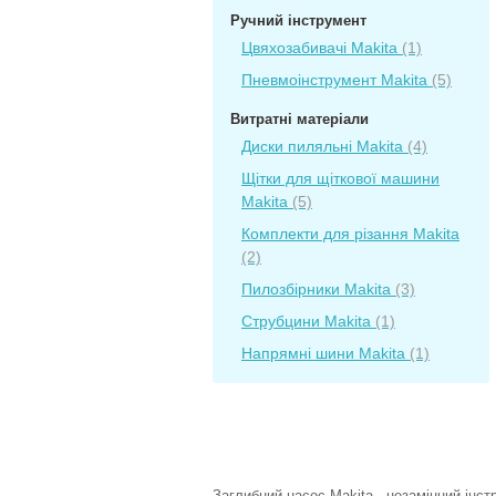
Ручний інструмент
Цвяхозабивачі Makita
(1)
Пневмоінструмент Makita
(5)
Витратні матеріали
Диски пиляльні Makita
(4)
Щітки для щіткової машини
Makita
(5)
Комплекти для різання Makita
(2)
Пилозбірники Makita
(3)
Струбцини Makita
(1)
Напрямні шини Makita
(1)
Заглибний насос Makita - незамінний інстр