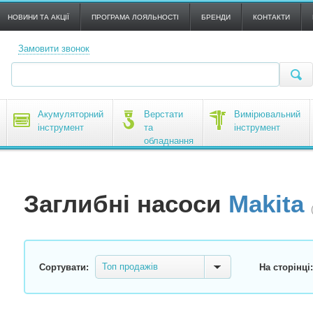
НОВИНИ ТА АКЦІЇ
ПРОГРАМА ЛОЯЛЬНОСТІ
БРЕНДИ
КОНТАКТИ
Замовити звонок
Акумуляторний
Верстати
Вимірювальний
інструмент
та
інструмент
обладнання
Заглибні насоси
Makita
Топ продажів
Сортувати:
На сторінці: