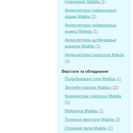
(степлери) Makita
(1)
Акумуляторні універсальні
різаки Makita
(2)
Акумуляторні універсальні
ножиці Makita
(1)
Акумуляторні шліфувальні
машини Makita
(3)
Акумуляторні пилососи Makita
(5)
Верстати та обладнання
Подрібнювачі гілок Makita
(1)
Заглибні насоси Makita
(10)
Компресори повітряні Makita
(5)
Рейсмуси Makita
(1)
Точильні верстати Makita
(3)
Стрічкові пили Makita
(2)