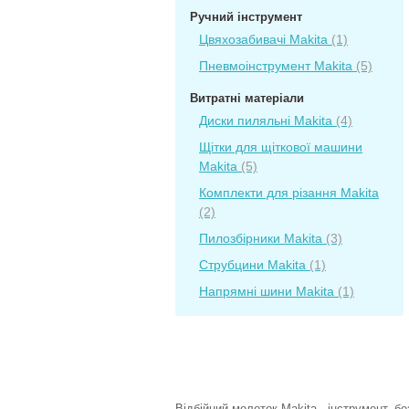
Ручний інструмент
Цвяхозабивачі Makita
(1)
Пневмоінструмент Makita
(5)
Витратні матеріали
Диски пиляльні Makita
(4)
Щітки для щіткової машини
Makita
(5)
Комплекти для різання Makita
(2)
Пилозбірники Makita
(3)
Струбцини Makita
(1)
Напрямні шини Makita
(1)
Відбійний молоток Makita - інструмент, б