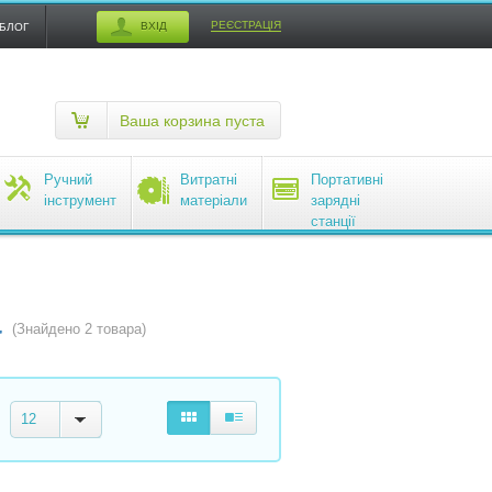
РЕЄСТРАЦІЯ
ВХІД
БЛОГ
Ваша корзина пуста
Ручний
Витратні
Портативні
інструмент
матеріали
зарядні
станції
EcoFlow
a
(Знайдено 2 товара)
12