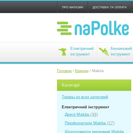
ПРО МАГАЗИН
ДОСТАВКА ТА ОПЛАТА
Електричний
Бензиновий
інструмент
інструмент
Головна
/
Бренди
/
Makita
Категорії
Товары из всех категорий
Електричний інструмент
Дрилі Makita
(39)
Перфоратори Makita
(27)
Шуруповерти мережеві Makita