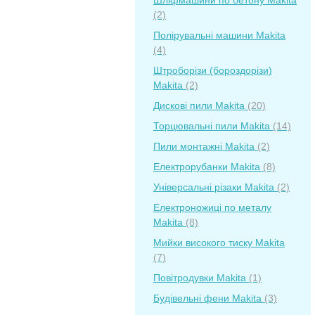
Шліфмашини по бетону Makita
(2)
Полірувальні машини Makita
(4)
Штроборізи (бороздорізи)
Makita
(2)
Дискові пили Makita
(20)
Торцювальні пили Makita
(14)
Пили монтажні Makita
(2)
Електрорубанки Makita
(8)
Універсальні різаки Makita
(2)
Електроножиці по металу
Makita
(8)
Мийки високого тиску Makita
(7)
Повітродувки Makita
(1)
Будівельні фени Makita
(3)