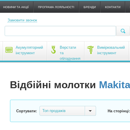
НОВИНИ ТА АКЦІЇ
ПРОГРАМА ЛОЯЛЬНОСТІ
БРЕНДИ
КОНТАКТИ
Замовити звонок
Акумуляторний
Верстати
Вимірювальний
інструмент
та
інструмент
обладнання
Відбійні молотки
Makit
Топ продажів
Сортувати:
На сторінці: