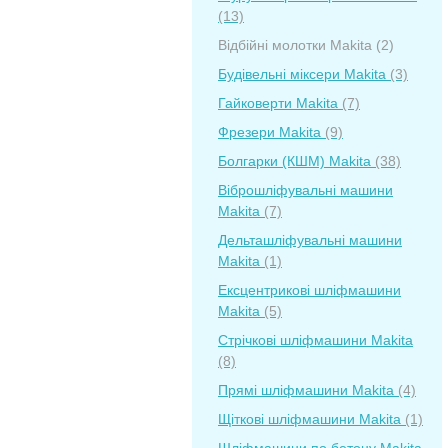
(13)
Відбійні молотки Makita
(2)
Будівельні міксери Makita
(3)
Гайковерти Makita
(7)
Фрезери Makita
(9)
Болгарки (КШМ) Makita
(38)
Віброшліфувальні машини
Makita
(7)
Дельташліфувальні машини
Makita
(1)
Ексцентрикові шліфмашини
Makita
(5)
Стрічкові шліфмашини Makita
(8)
Прямі шліфмашини Makita
(4)
Щіткові шліфмашини Makita
(1)