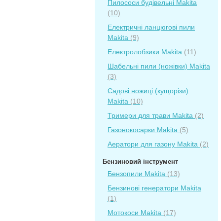
Пилососи будівельні Makita
(10)
Електричні ланцюгові пили
Makita
(9)
Електролобзики Makita
(11)
Шабельні пили (ножівки) Makita
(3)
Садові ножиці (кущорізи)
Makita
(10)
Тримери для трави Makita
(2)
Газонокосарки Makita
(5)
Аератори для газону Makita
(2)
Бензиновий інструмент
Бензопили Makita
(13)
Бензинові генератори Makita
(1)
Мотокоси Makita
(17)