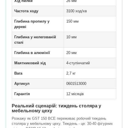
Хід пилки
26 мм
Частота ходу
3100 ход/хв
Глибина пропилу у
150 мм
дереві
Глибина у нелегованій
10 мм
сталі
Глибина в алюмінії
20 мм
Маятниковий хід
4-ступінчатий
Вага
2,7 кг
Артикул
0601513000
Гарантія
12 місяців
Реальний сценарій: тиждень столяра у
мебельному цеху
Розкажу як GST 150 BCE переживає робочий тиждень
столяра у мебельному цеху. Тиждень - це: 30-40 фігурних