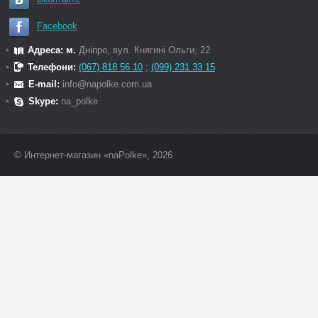
Facebook
Адреса: м.
Дніпро, вул. Княгині Ольги, 22
Телефони:
(067) 818 56 10
;
(099) 231 33 15
E-mail:
info@napolke.com.ua
Skype:
na_polke
© Интернет-магазин «naPolke», 2026