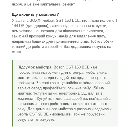
якоря, а це вже капітальний ремонт.
Що входить у комплект?
У валізі L-BOXX: лобзик GST 150 BCE, пиляльне полотно T
144 DP (для дерева), захист від сколювання стружки,
всмоктувальна насадка для підключення пилососа,
захисний прозорий кожух, набір для видалення пилу,
напрямний башмак для прямолінійних різів. Тобто лобзик
готовий до роботи з коробки, без додаткових покупок на
старт.
Підсумок майстра:
Bosch GST 150 BCE - це
професійний інструмент для столяра, мебельника,
монтажника фасадів і людей, які щодня працюють
лобзиком. За свої гроші це найбільш збалансований
варіант серед професійних: глибина рейу 150 мм,
маятник 4-ступінчатий, електроніка CE, валіза в
комплекті. Купуйте, якщо ваш заробіток пов'язаний з
пиляннями і ваша робота вимагає чистого якісного
рейу. Для домашнього майстра з разовими задачами
беріть GST 90 BE - економите і той же побутовий
результат отримуєте.