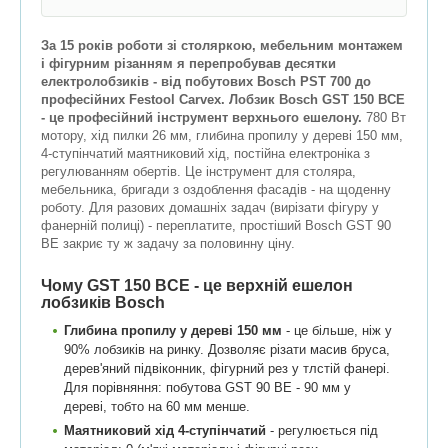
За 15 років роботи зі столяркою, мебельним монтажем
і фігурним різанням я перепробував десятки
електролобзиків - від побутових Bosch PST 700 до
професійних Festool Carvex. Лобзик Bosch GST 150 BCE
- це професійний інструмент верхнього ешелону.
780 Вт
мотору, хід пилки 26 мм, глибина пропилу у дереві 150 мм,
4-ступінчатий маятниковий хід, постійна електроніка з
регулюванням обертів. Це інструмент для столяра,
мебельника, бригади з оздоблення фасадів - на щоденну
роботу. Для разових домашніх задач (вирізати фігуру у
фанерній полиці) - переплатите, простіший Bosch GST 90
BE закриє ту ж задачу за половинну ціну.
Чому GST 150 BCE - це верхній ешелон
лобзиків Bosch
Глибина пропилу у дереві 150 мм
- це більше, ніж у
90% лобзиків на ринку. Дозволяє різати масив бруса,
дерев'яний підвіконник, фігурний рез у тлстій фанері.
Для порівняння: побутова GST 90 BE - 90 мм у
дереві, тобто на 60 мм менше.
Маятниковий хід 4-ступінчатий
- регулюється під