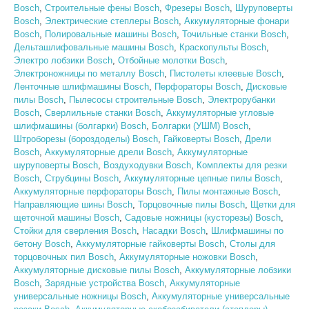
Bosch
,
Строительные фены Bosch
,
Фрезеры Bosch
,
Шуруповерты
Bosch
,
Электрические степлеры Bosch
,
Аккумуляторные фонари
Bosch
,
Полировальные машины Bosch
,
Точильные станки Bosch
,
Дельташлифовальные машины Bosch
,
Краскопульты Bosch
,
Электро лобзики Bosch
,
Отбойные молотки Bosch
,
Электроножницы по металлу Bosch
,
Пистолеты клеевые Bosch
,
Ленточные шлифмашины Bosch
,
Перфораторы Bosch
,
Дисковые
пилы Bosch
,
Пылесосы строительные Bosch
,
Электрорубанки
Bosch
,
Сверлильные станки Bosch
,
Аккумуляторные угловые
шлифмашины (болгарки) Bosch
,
Болгарки (УШМ) Bosch
,
Штроборезы (бороздоделы) Bosch
,
Гайковерты Bosch
,
Дрели
Bosch
,
Аккумуляторные дрели Bosch
,
Аккумуляторные
шуруповерты Bosch
,
Воздуходувки Bosch
,
Комплекты для резки
Bosch
,
Струбцины Bosch
,
Аккумуляторные цепные пилы Bosch
,
Аккумуляторные перфораторы Bosch
,
Пилы монтажные Bosch
,
Направляющие шины Bosch
,
Торцовочные пилы Bosch
,
Щетки для
щеточной машины Bosch
,
Садовые ножницы (кусторезы) Bosch
,
Стойки для сверления Bosch
,
Насадки Bosch
,
Шлифмашины по
бетону Bosch
,
Аккумуляторные гайковерты Bosch
,
Столы для
торцовочных пил Bosch
,
Аккумуляторные ножовки Bosch
,
Аккумуляторные дисковые пилы Bosch
,
Аккумуляторные лобзики
Bosch
,
Зарядные устройства Bosch
,
Аккумуляторные
универсальные ножницы Bosch
,
Аккумуляторные универсальные