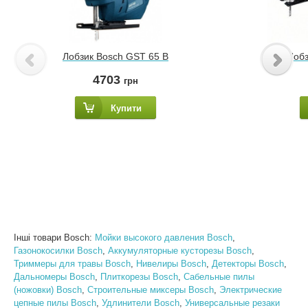
Лобзик Bosch GST 65 B
Лобз
4703
грн
Купити
Інші товари Bosch:
Мойки высокого давления Bosch
,
Газонокосилки Bosch
,
Аккумуляторные кусторезы Bosch
,
Триммеры для травы Bosch
,
Нивелиры Bosch
,
Детекторы Bosch
,
Дальномеры Bosch
,
Плиткорезы Bosch
,
Сабельные пилы
(ножовки) Bosch
,
Строительные миксеры Bosch
,
Электрические
цепные пилы Bosch
,
Удлинители Bosch
,
Универсальные резаки