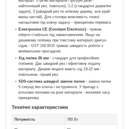
матеріал: 0 (м'які матеріали і фігурні рези -
найточніший рез, повільно), 1-2 (стандартні дерев'яні
задачі), 3 (швидкий рез по м'якому дереву, але край
менш чистий). Для столяра можливість тонкої
налаштовки під кожну задачу - принципова перевага.
Електроніка CE (Constant Electronic)
- тримає
оберти стабільно під навантаженням. Якщо на
дешевому лобзику при товстому матеріалі двигун
сідає - GST 150 BCE тримає швидкість роботи з
мінімальною просадкою.
Хід пилки 26 мм
- стандарт для професійних
лобзиків. Дає швидкий рез і ефективну подачу
матеріалу. Дешеві моделі мають хід 19-22 мм -
повільніше, гірший рез.
SDS-система швидкої заміни пилок
- заміна пилки
5 секунд без ключа і інструмента. У бригаді з
кількома пилками на різні матеріали - економія часу
принципова.
Технічні характеристики
Потужність
780 Вт