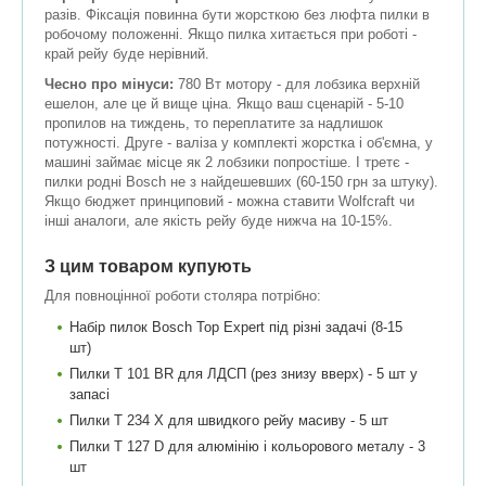
разів. Фіксація повинна бути жорсткою без люфта пилки в
робочому положенні. Якщо пилка хитається при роботі -
край рейу буде нерівний.
Чесно про мінуси:
780 Вт мотору - для лобзика верхній
ешелон, але це й вище ціна. Якщо ваш сценарій - 5-10
пропилов на тиждень, то переплатите за надлишок
потужності. Друге - валіза у комплекті жорстка і об'ємна, у
машині займає місце як 2 лобзики попростіше. І третє -
пилки родні Bosch не з найдешевших (60-150 грн за штуку).
Якщо бюджет принциповий - можна ставити Wolfcraft чи
інші аналоги, але якість рейу буде нижча на 10-15%.
З цим товаром купують
Для повноцінної роботи столяра потрібно:
Набір пилок Bosch Top Expert під різні задачі (8-15
шт)
Пилки T 101 BR для ЛДСП (рез знизу вверх) - 5 шт у
запасі
Пилки T 234 X для швидкого рейу масиву - 5 шт
Пилки T 127 D для алюмінію і кольорового металу - 3
шт