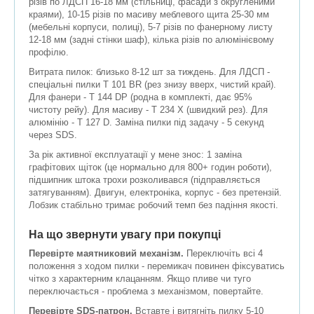
різів по ЛДСП 16-18 мм (стільниці, фасади з округленими
краями), 10-15 різів по масиву меблевого щита 25-30 мм
(мебельні корпуси, полиці), 5-7 різів по фанерному листу
12-18 мм (задні стінки шаф), кілька різів по алюмінієвому
профілю.
Витрата пилок: близько 8-12 шт за тиждень. Для ЛДСП -
спеціальні пилки T 101 BR (рез знизу вверх, чистий край).
Для фанери - T 144 DP (родна в комплекті, дає 95%
чистоту рейу). Для масиву - T 234 X (швидкий рез). Для
алюмінію - T 127 D. Заміна пилки під задачу - 5 секунд
через SDS.
За рік активної експлуатації у мене знос: 1 заміна
графітових щіток (це нормально для 800+ годин роботи),
підшипник штока трохи розколивався (підправляється
затягуванням). Двигун, електроніка, корпус - без претензій.
Лобзик стабільно тримає робочий темп без падіння якості.
На що звернути увагу при покупці
Перевірте маятниковий механізм.
Переключіть всі 4
положення з ходом пилки - перемикач повинен фіксуватись
чітко з характерним клацанням. Якщо пливе чи туго
переключається - проблема з механізмом, повертайте.
Перевірте SDS-патрон.
Вставте і витягніть пилку 5-10