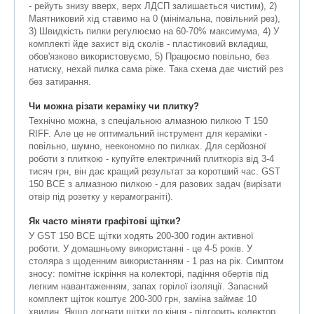
- рейуть знизу вверх, верх ЛДСП залишається чистим), 2)
Маятниковий хід ставимо на 0 (мінімальна, повільний рез),
3) Швидкість пилки регулюємо на 60-70% максимума, 4) У
комплекті йде захист від сколів - пластиковий вкладиш,
обов'язково використовуємо, 5) Працюємо повільно, без
натиску, нехай пилка сама ріже. Така схема дає чистий рез
без затирання.
Чи можна різати кераміку чи плитку?
Технічно можна, з спеціальною алмазною пилкою T 150
RIFF. Але це не оптимальний інструмент для кераміки -
повільно, шумно, неекономно по пилках. Для серйозної
роботи з плиткою - купуйте електричний плиткоріз від 3-4
тисяч грн, він дає кращий результат за коротший час. GST
150 BCE з алмазною пилкою - для разових задач (вирізати
отвір під розетку у керамограніті).
Як часто міняти графітові щітки?
У GST 150 BCE щітки ходять 200-300 годин активної
роботи. У домашньому використанні - це 4-5 років. У
столяра з щоденним використанням - 1 раз на рік. Симптом
зносу: помітне іскріння на колекторі, падіння обертів під
легким навантаженням, запах горілої ізоляції. Запасний
комплект щіток коштує 200-300 грн, заміна займає 10
хвилин. Якщо догнати щітки до кінця - підгорить колектор