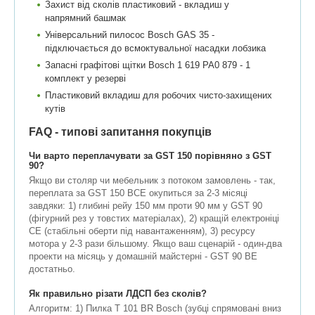
Захист від сколів пластиковий - вкладиш у
напрямний башмак
Універсальний пилосос Bosch GAS 35 -
підключається до всмоктувальної насадки лобзика
Запасні графітові щітки Bosch 1 619 PA0 879 - 1
комплект у резерві
Пластиковий вкладиш для робочих чисто-захищених
кутів
FAQ - типові запитання покупців
Чи варто переплачувати за GST 150 порівняно з GST
90?
Якщо ви столяр чи мебельник з потоком замовлень - так,
переплата за GST 150 BCE окупиться за 2-3 місяці
завдяки: 1) глибині рейу 150 мм проти 90 мм у GST 90
(фігурний рез у товстих матеріалах), 2) кращій електроніці
CE (стабільні оберти під навантаженням), 3) ресурсу
мотора у 2-3 рази більшому. Якщо ваш сценарій - один-два
проекти на місяць у домашній майстерні - GST 90 BE
достатньо.
Як правильно різати ЛДСП без сколів?
Алгоритм: 1) Пилка T 101 BR Bosch (зубці спрямовані вниз