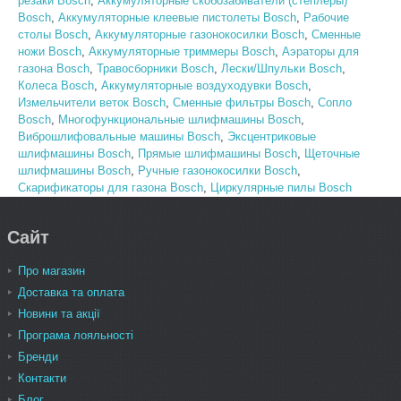
резаки Bosch
,
Аккумуляторные скобозабиватели (степлеры)
Bosch
,
Аккумуляторные клеевые пистолеты Bosch
,
Рабочие
столы Bosch
,
Аккумуляторные газонокосилки Bosch
,
Сменные
ножи Bosch
,
Аккумуляторные триммеры Bosch
,
Аэраторы для
газона Bosch
,
Травосборники Bosch
,
Лески/Шпульки Bosch
,
Колеса Bosch
,
Аккумуляторные воздуходувки Bosch
,
Измельчители веток Bosch
,
Сменные фильтры Bosch
,
Сопло
Bosch
,
Многофункциональные шлифмашины Bosch
,
Виброшлифовальные машины Bosch
,
Эксцентриковые
шлифмашины Bosch
,
Прямые шлифмашины Bosch
,
Щеточные
шлифмашины Bosch
,
Ручные газонокосилки Bosch
,
Скарификаторы для газона Bosch
,
Циркулярные пилы Bosch
Сайт
Про магазин
Доставка та оплата
Новини та акції
Програма лояльності
Бренди
Контакти
Блог