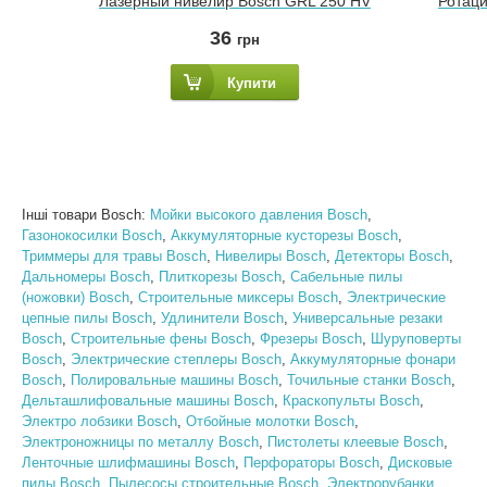
Лазерный нивелир Bosch GRL 250 HV
Ротац
36
грн
Купити
Інші товари Bosch:
Мойки высокого давления Bosch
,
Газонокосилки Bosch
,
Аккумуляторные кусторезы Bosch
,
Триммеры для травы Bosch
,
Нивелиры Bosch
,
Детекторы Bosch
,
Дальномеры Bosch
,
Плиткорезы Bosch
,
Сабельные пилы
(ножовки) Bosch
,
Строительные миксеры Bosch
,
Электрические
цепные пилы Bosch
,
Удлинители Bosch
,
Универсальные резаки
Bosch
,
Строительные фены Bosch
,
Фрезеры Bosch
,
Шуруповерты
Bosch
,
Электрические степлеры Bosch
,
Аккумуляторные фонари
Bosch
,
Полировальные машины Bosch
,
Точильные станки Bosch
,
Дельташлифовальные машины Bosch
,
Краскопульты Bosch
,
Электро лобзики Bosch
,
Отбойные молотки Bosch
,
Электроножницы по металлу Bosch
,
Пистолеты клеевые Bosch
,
Ленточные шлифмашины Bosch
,
Перфораторы Bosch
,
Дисковые
пилы Bosch
,
Пылесосы строительные Bosch
,
Электрорубанки