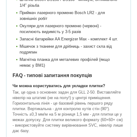
1/4″ різьба
Приймач лазерного променю Bosch LR2 - для
зовнішніх робіт
Окуляри для лазерного променю (червоні) -
посилюють видимість у 3-5 разів
Запасні батарейки AA Energizer Max - комплект 4 шт.
Мішечок з тканини для дрібниць - захист скла від
подряпин
Магнітна планка для металевих профілей (якщо
немає у BM1)
FAQ - типові запитання покупців
Чи можна користуватись для укладки плитки?
Так, це одна з основних задач для GLL 2-50. Виставляйте
нівелір на штативі (не на полу!) у центрі приміщення.
Горизонтальна лінія - це базовий рівень першого ряду
плитки. Вертикальна - для контролю кутів стін (90°).
Точність ±0,3 мм/м на 5 м різниця 1,5 мм - для плитки це у
межах допуску. Для плитки великого формату (60×60+ см)
- використовуйте систему вирівнювання SVC, нівелір лише
дає базу.