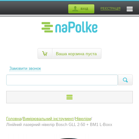
РЕЄСТРАЦІЯ
ВХІД
Ваша корзина пуста
Замовити звонок
Головна
/
Вимірювальний інструмент
/
Нівеліри
/
Лінійний лазерний нівелір Bosch GLL 2-50 + BM1 L-Boxx