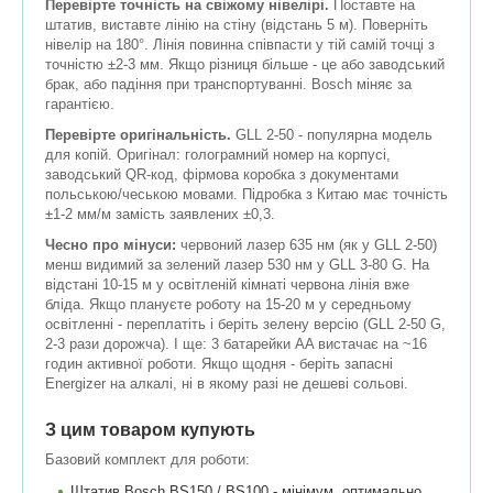
Перевірте точність на свіжому нівелірі.
Поставте на
штатив, виставте лінію на стіну (відстань 5 м). Поверніть
нівелір на 180°. Лінія повинна співпасти у тій самій точці з
точністю ±2-3 мм. Якщо різниця більше - це або заводський
брак, або падіння при транспортуванні. Bosch міняє за
гарантією.
Перевірте оригінальність.
GLL 2-50 - популярна модель
для копій. Оригінал: голограмний номер на корпусі,
заводський QR-код, фірмова коробка з документами
польською/чеською мовами. Підробка з Китаю має точність
±1-2 мм/м замість заявлених ±0,3.
Чесно про мінуси:
червоний лазер 635 нм (як у GLL 2-50)
менш видимий за зелений лазер 530 нм у GLL 3-80 G. На
відстані 10-15 м у освітленій кімнаті червона лінія вже
бліда. Якщо плануєте роботу на 15-20 м у середньому
освітленні - переплатіть і беріть зелену версію (GLL 2-50 G,
2-3 рази дорожча). І ще: 3 батарейки AA вистачає на ~16
годин активної роботи. Якщо щодня - беріть запасні
Energizer на алкалі, ні в якому разі не дешеві сольові.
З цим товаром купують
Базовий комплект для роботи:
Штатив Bosch BS150 / BS100 - мінімум, оптимально