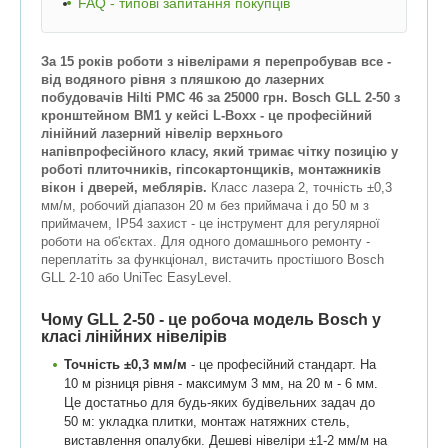
FAQ - типові запитання покупців
За 15 років роботи з нівелірами я перепробував все -
від водяного рівня з пляшкою до лазерних
побудовачів Hilti PMC 46 за 25000 грн. Bosch GLL 2-50 з
кронштейном BM1 у кейсі L-Boxx - це професійний
лінійний лазерний нівелір верхнього
напівпрофесійного класу, який тримає чітку позицію у
роботі плиточників, гіпсокартонщиків, монтажників
вікон і дверей, меблярів.
Класс лазера 2, точність ±0,3
мм/м, робочий діапазон 20 м без приймача і до 50 м з
приймачем, IP54 захист - це інструмент для регулярної
роботи на об'єктах. Для одного домашнього ремонту -
переплатіть за функціонал, вистачить простішого Bosch
GLL 2-10 або UniTec EasyLevel.
Чому GLL 2-50 - це робоча модель Bosch у
класі лінійних нівелірів
Точність ±0,3 мм/м
- це професійний стандарт. На
10 м різниця рівня - максимум 3 мм, на 20 м - 6 мм.
Це достатньо для будь-яких будівельних задач до
50 м: укладка плитки, монтаж натяжних стель,
виставлення опалубки. Дешеві нівеліри ±1-2 мм/м на