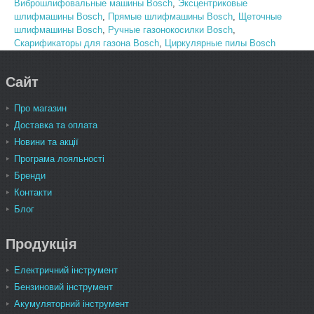
Виброшлифовальные машины Bosch
,
Эксцентриковые
шлифмашины Bosch
,
Прямые шлифмашины Bosch
,
Щеточные
шлифмашины Bosch
,
Ручные газонокосилки Bosch
,
Скарификаторы для газона Bosch
,
Циркулярные пилы Bosch
Сайт
Про магазин
Доставка та оплата
Новини та акції
Програма лояльності
Бренди
Контакти
Блог
Продукція
Електричний інструмент
Бензиновий інструмент
Акумуляторний інструмент