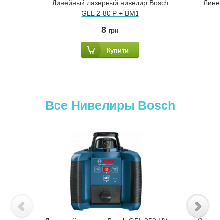
Линейный лазерный нивелир Bosch
Лине
GLL 2-80 P + BM1
8
грн
Купити
Все Нивелиры Bosch