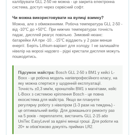
калібрувати GLL 2-50 не можна - це закрита електронна
система, доступ через сервісний софт.
Чи можна використовувати на вулиці взимку?
Можна, але з обмеженнями. Робоча температура GLL 2-50 -
від -10°C до +50°C. При нижчих температурах точність
падає, дисплей реагує повільно. Зимовий нюанс:
батарейки AA при -10...-15°C віддають у 2 рази менше
енергії. Беріть Lithium-варіант для холоду. І не залишайте
нівелір на морозі надовго - рідкі кристали дисплея можуть
пошкодитись.
Підсумок майстра:
Bosch GLL 2-50 з BM1 у кейсі L-
Boxx - це робоча модель напівпрофесійного класу, на
яку можна спертися у щоденній експлуатації.
Точність ±0,3 мм/м, кронштейн BM1 з магнітами, кейс
L-Boxx з системою кріплення Bosch - це повна
екосистема для майстра. Якщо ви плануете
регулярну роботу з нівеліром (1-3 рази на тиждень) -
це оптимальний вибір. Для домашнього ремонту раз
на 5 років - переплатите, вистачить GLL 2-15 або
UniTec EasyLevel за вдвічі менші гроші. Для роботи на
20+ м обов'язково докупіть приймач LR2.