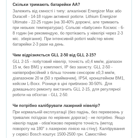
Скільки тримають батарейки AA?
Залежить від ємності і типу: алкалінові Energizer Max або
Duracell - 14-18 годин активної роботи. Lithium Energizer
Ultimate - 22-25 годин (на 30-40% дорожчі, але тримають
при низьких температурах). Сольові «бабусині» Космос - 6-
8 годин (не рекомендую, бо протікають у нівелірі через 2-3
міс. зберігання). При інтенсивній роботі майстер міняє
батарейки 2-3 рази на день.
Чим відрізняється GLL 2-50 від GLL 2-15?
GLL 2-15 - побутовий нівелір, точність ±0,4 мм/м, діапазон
15 м, без BM1 у комплекті, IP без захисту. GLL 2-50 -
напівпрофесійний з більш точним сенсором ±0,3 мм/м,
діапазоном 20 м (50 з приймачем), IP54, кронштейном BM1,
кейсом L-Boxx. Різниця в ціні приблизно 30-50%. Для
домашнього ремонту вистачить GLL 2-15, для регулярної
роботи на об'єктах - GLL 2-50.
Чи потрібно калібрувати лазерний нівелір?
При нормальній експлуатації (без падінь, без перевезень у
тривалих поїздках по нерівних дорогах) - не потрібно. Якщо
нівелір падав - обов'язково перевірте точність (метод
повороту на 180° з лазерною лінією на стіну). Калібрування
у сервісі Bosch коштує 1500-2500 грн. Самостійно