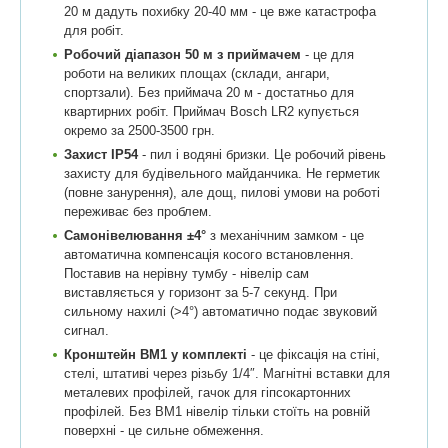
20 м дадуть похибку 20-40 мм - це вже катастрофа
для робіт.
Робочий діапазон 50 м з приймачем
- це для
роботи на великих площах (склади, ангари,
спортзали). Без приймача 20 м - достатньо для
квартирних робіт. Приймач Bosch LR2 купується
окремо за 2500-3500 грн.
Захист IP54
- пил і водяні бризки. Це робочий рівень
захисту для будівельного майданчика. Не герметик
(повне занурення), але дощ, пилові умови на роботі
переживає без проблем.
Самонівелювання ±4°
з механічним замком - це
автоматична компенсація косого встановлення.
Поставив на нерівну тумбу - нівелір сам
виставляється у горизонт за 5-7 секунд. При
сильному нахилі (>4°) автоматично подає звуковий
сигнал.
Кронштейн BM1 у комплекті
- це фіксація на стіні,
стелі, штативі через різьбу 1/4″. Магнітні вставки для
металевих профілей, гачок для гіпсокартонних
профілей. Без BM1 нівелір тільки стоїть на ровній
поверхні - це сильне обмеження.