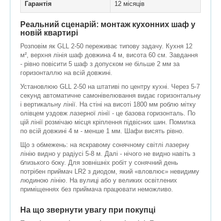
Гарантія
12 місяців
Реальний сценарій: монтаж кухонних шаф у
новій квартирі
Розповім як GLL 2-50 переживає типову задачу. Кухня 12
м², верхня лінія шаф довжина 4 м, висота 60 см. Завдання
- рівно повісити 5 шаф з допуском не більше 2 мм за
горизонталлю на всій довжині.
Установлюю GLL 2-50 на штативі по центру кухні. Через 5-7
секунд автоматичне самонівелювання видає горизонтальну
і вертикальну лінії. На стіні на висоті 1800 мм роблю мітку
олівцем уздовж лазерної лінії - це базова горизонталь. По
цій лінії розмічаю місця кріплення підвісних шин. Помилка
по всій довжині 4 м - менше 1 мм. Шафи висять рівно.
Що з обмежень: на яскравому сонячному світлі лазерну
лінію видно у радіусі 5-8 м. Далі - нічого не видно навіть з
близького боку. Для зовнішніх робіт у сонячний день
потрібен приймач LR2 з диодом, який «вловлює» невидиму
людиною лінію. На вулиці або у великих освітлених
приміщеннях без приймача працювати неможливо.
На що звернути увагу при покупці