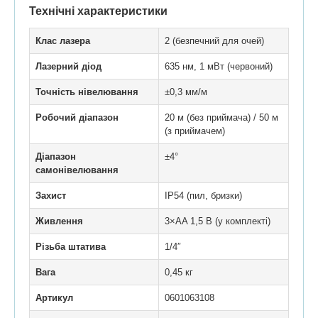
Технічні характеристики
Клас лазера
2 (безпечний для очей)
Лазерний діод
635 нм, 1 мВт (червоний)
Точність нівелювання
±0,3 мм/м
Робочий діапазон
20 м (без приймача) / 50 м
(з приймачем)
Діапазон
±4°
самонівелювання
Захист
IP54 (пил, бризки)
Живлення
3×AA 1,5 В (у комплекті)
Різьба штатива
1/4″
Вага
0,45 кг
Артикул
0601063108