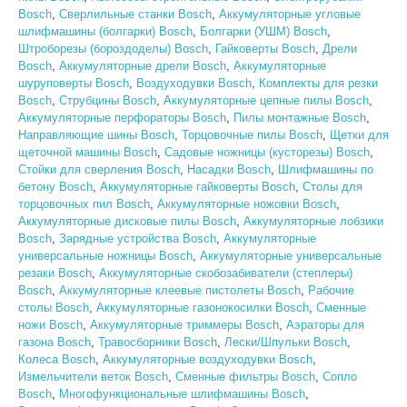
Bosch
,
Сверлильные станки Bosch
,
Аккумуляторные угловые
шлифмашины (болгарки) Bosch
,
Болгарки (УШМ) Bosch
,
Штроборезы (бороздоделы) Bosch
,
Гайковерты Bosch
,
Дрели
Bosch
,
Аккумуляторные дрели Bosch
,
Аккумуляторные
шуруповерты Bosch
,
Воздуходувки Bosch
,
Комплекты для резки
Bosch
,
Струбцины Bosch
,
Аккумуляторные цепные пилы Bosch
,
Аккумуляторные перфораторы Bosch
,
Пилы монтажные Bosch
,
Направляющие шины Bosch
,
Торцовочные пилы Bosch
,
Щетки для
щеточной машины Bosch
,
Садовые ножницы (кусторезы) Bosch
,
Стойки для сверления Bosch
,
Насадки Bosch
,
Шлифмашины по
бетону Bosch
,
Аккумуляторные гайковерты Bosch
,
Столы для
торцовочных пил Bosch
,
Аккумуляторные ножовки Bosch
,
Аккумуляторные дисковые пилы Bosch
,
Аккумуляторные лобзики
Bosch
,
Зарядные устройства Bosch
,
Аккумуляторные
универсальные ножницы Bosch
,
Аккумуляторные универсальные
резаки Bosch
,
Аккумуляторные скобозабиватели (степлеры)
Bosch
,
Аккумуляторные клеевые пистолеты Bosch
,
Рабочие
столы Bosch
,
Аккумуляторные газонокосилки Bosch
,
Сменные
ножи Bosch
,
Аккумуляторные триммеры Bosch
,
Аэраторы для
газона Bosch
,
Травосборники Bosch
,
Лески/Шпульки Bosch
,
Колеса Bosch
,
Аккумуляторные воздуходувки Bosch
,
Измельчители веток Bosch
,
Сменные фильтры Bosch
,
Сопло
Bosch
,
Многофункциональные шлифмашины Bosch
,