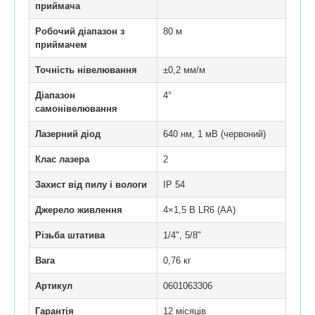
приймача
Робочий діапазон з
80 м
приймачем
Точність нівелювання
±0,2 мм/м
Діапазон
4°
самонівелювання
Лазерний діод
640 нм, 1 мВ (червоний)
Клас лазера
2
Захист від пилу і вологи
IP 54
Джерело живлення
4×1,5 В LR6 (AA)
Різьба штатива
1/4", 5/8"
Вага
0,76 кг
Артикул
0601063306
Гарантія
12 місяців