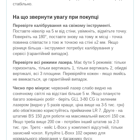
стабільно.
На що звернути увагу при покупці
Перевірте калібрування на свіжому інструменті.
Поставте нівелір на 5 м від стіни, увімкніть, відмітьте точку.
Поверніть на 180°, поставте знову на тому ж місці - точка
повинна співпасти з тою ж точкою на стіні ±2 мм. Якщо
різниця більша - інструмент потребує калібрування у
сервісі (гарантійний випадок).
Перевірте всі режими лазера.
Має бути 5 режимів: тільки
горизонталь, тільки вертикаль 1, тільки вертикаль 2, обидві
вертикалі, всі 3 площини. Перевіряйте кожен - якщо якийсь
не вмикається, це гарантійний випадок.
Чесно про мінуси:
червоний лазер слабо видно на
сонячному світлі на відстані більше 5 м. Якщо плануєте
багато зовнішніх робіт - беріть GLL 3-80 CG із зеленим
лазером (видно у 5 разів краще, ціна вище на 3-5 тис. грн)
або обов'язково користуйтесь приймачем LR 7. Друге - на
штативі BS 150 для роботи на максимальній висоті 150 см.
Якщо треба вище 200 см - потрібен інший штатив за 2-3
тис. грн. Третє - кейс L-Boxx у комплекті відсутній, тільки
захисний чохол. Купуйте L-Boxx 102 окремо для
нормального зберігання у багажнику бусу.