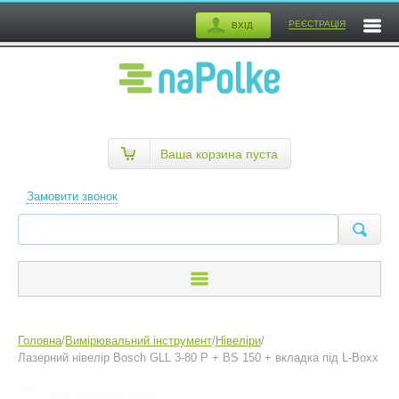
РЕЄСТРАЦІЯ
ВХІД
Ваша корзина пуста
Замовити звонок
Головна
/
Вимірювальний інструмент
/
Нівеліри
/
Лазерний нівелір Bosch GLL 3-80 P + BS 150 + вкладка під L-Boxx