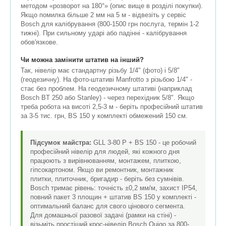
методом «розворот на 180°» (опис вище в розділі покупки).
Якщо помилка більше 2 мм на 5 м - відвезіть у сервіс
Bosch для калібрування (800-1500 грн послуга, термін 1-2
тижні). При сильному ударі або падінні - калібрування
обов'язкове.
Чи можна замінити штатив на інший?
Так, нівелір має стандартну різьбу 1/4" (фото) і 5/8"
(геодезичну). На фото-штативі Manfrotto з різьбою 1/4" -
стає без проблем. На геодезичному штативі (наприклад
Bosch BT 250 або Stanley) - через перехідник 5/8". Якщо
треба робота на висоті 2,5-3 м - беріть професійний штатив
за 3-5 тис. грн, BS 150 у комплекті обмежений 150 см.
Підсумок майстра:
GLL 3-80 P + BS 150 - це робочий
професійний нівелір для людей, які кожного дня
працюють з вирівнюванням, монтажем, плиткою,
гіпсокартоном. Якщо ви ремонтник, монтажник
плитки, плиточник, бригадир - беріть без сумнівів.
Bosch тримає рівень: точність ±0,2 мм/м, захист IP54,
повний пакет 3 площин + штатив BS 150 у комплекті -
оптимальний баланс для свого цінового сегмента.
Для домашньої разової задачі (рамки на стіні) -
візьміть простіший крос-нівелір Bosch Quigo за 800-