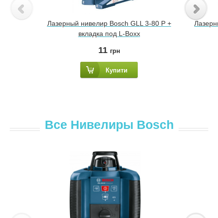
Лазерный нивелир Bosch GLL 3-80 P +
Лазерн
вкладка под L-Boxx
11
грн
Купити
Все Нивелиры Bosch