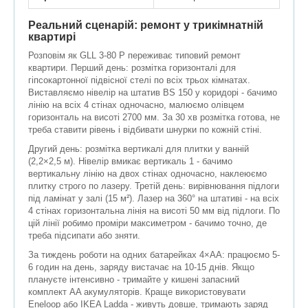
Реальний сценарій: ремонт у трикімнатній
квартирі
Розповім як GLL 3-80 P переживає типовий ремонт
квартири. Перший день: розмітка горизонталі для
гіпсокартонної підвісної стелі по всіх трьох кімнатах.
Виставляємо нівелір на штатив BS 150 у коридорі - бачимо
лінію на всіх 4 стінах одночасно, малюємо олівцем
горизонталь на висоті 2700 мм. За 30 хв розмітка готова, не
треба ставити рівень і відбивати шнурки по кожній стіні.
Другий день: розмітка вертикалі для плитки у ванній
(2,2×2,5 м). Нівелір вмикає вертикаль 1 - бачимо
вертикальну лінію на двох стінах одночасно, наклеюємо
плитку строго по лазеру. Третій день: вирівнювання підлоги
під ламінат у залі (15 м²). Лазер на 360° на штативі - на всіх
4 стінах горизонтальна лінія на висоті 50 мм від підлоги. По
цій лінії робимо проміри максиметром - бачимо точно, де
треба підсипати або зняти.
За тиждень роботи на одних батарейках 4×AA: працюємо 5-
6 годин на день, заряду вистачає на 10-15 днів. Якщо
плануєте інтенсивно - тримайте у кишені запасний
комплект AA акумуляторів. Краще використовувати
Eneloop або IKEA Ladda - живуть довше, тримають заряд