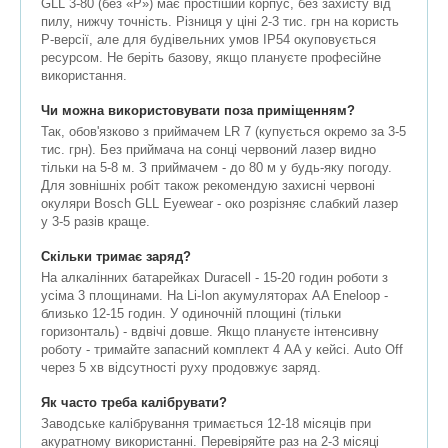
GLL 3-80 (без «P») має простіший корпус, без захисту від
пилу, нижчу точність. Різниця у ціні 2-3 тис. грн на користь
P-версії, але для будівельних умов IP54 окуповується
ресурсом. Не беріть базову, якщо плануєте професійне
використання.
Чи можна використовувати поза приміщенням?
Так, обов'язково з приймачем LR 7 (купується окремо за 3-5
тис. грн). Без приймача на сонці червоний лазер видно
тільки на 5-8 м. З приймачем - до 80 м у будь-яку погоду.
Для зовнішніх робіт також рекомендую захисні червоні
окуляри Bosch GLL Eyewear - око розрізняє слабкий лазер
у 3-5 разів краще.
Скільки тримає заряд?
На алкалінних батарейках Duracell - 15-20 годин роботи з
усіма 3 площинами. На Li-Ion акумуляторах AA Eneloop -
близько 12-15 годин. У одиночній площині (тільки
горизонталь) - вдвічі довше. Якщо плануєте інтенсивну
роботу - тримайте запасний комплект 4 AA у кейсі. Auto Off
через 5 хв відсутності руху продовжує заряд.
Як часто треба калібрувати?
Заводське калібрування тримається 12-18 місяців при
акуратному використанні. Перевіряйте раз на 2-3 місяці