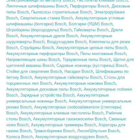
Электроножницы по металлу Bosch
,
Пистолеты клеевые Bosch
,
Ленточные шлифмашины Bosch
,
Перфораторы Bosch
,
Дисковые
пилы Bosch
,
Пылесосы строительные Bosch
,
Электрорубанки
Bosch
,
Сверлильные станки Bosch
,
Аккумуляторные угловые
шлифмашины (болгарки) Bosch
,
Болгарки (УШМ) Bosch
,
Штроборезы (бороздоделы) Bosch
,
Гайковерты Bosch
,
Дрели
Bosch
,
Аккумуляторные дрели Bosch
,
Аккумуляторные
шуруповерты Bosch
,
Воздуходувки Bosch
,
Комплекты для резки
Bosch
,
Струбцины Bosch
,
Аккумуляторные цепные пилы Bosch
,
Аккумуляторные перфораторы Bosch
,
Пилы монтажные Bosch
,
Направляющие шины Bosch
,
Торцовочные пилы Bosch
,
Щетки для
щеточной машины Bosch
,
Садовые ножницы (кусторезы) Bosch
,
Стойки для сверления Bosch
,
Насадки Bosch
,
Шлифмашины по
бетону Bosch
,
Аккумуляторные гайковерты Bosch
,
Столы для
торцовочных пил Bosch
,
Аккумуляторные ножовки Bosch
,
Аккумуляторные дисковые пилы Bosch
,
Аккумуляторные лобзики
Bosch
,
Зарядные устройства Bosch
,
Аккумуляторные
универсальные ножницы Bosch
,
Аккумуляторные универсальные
резаки Bosch
,
Аккумуляторные скобозабиватели (степлеры)
Bosch
,
Аккумуляторные клеевые пистолеты Bosch
,
Рабочие
столы Bosch
,
Аккумуляторные газонокосилки Bosch
,
Сменные
ножи Bosch
,
Аккумуляторные триммеры Bosch
,
Аэраторы для
газона Bosch
,
Травосборники Bosch
,
Лески/Шпульки Bosch
,
Колеса Bosch
,
Аккумуляторные воздуходувки Bosch
,