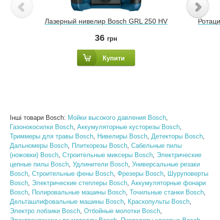
Лазерный нивелир Bosch GRL 250 HV
Ротац
36
грн
Купити
Інші товари Bosch:
Мойки высокого давления Bosch
,
Газонокосилки Bosch
,
Аккумуляторные кусторезы Bosch
,
Триммеры для травы Bosch
,
Нивелиры Bosch
,
Детекторы Bosch
,
Дальномеры Bosch
,
Плиткорезы Bosch
,
Сабельные пилы
(ножовки) Bosch
,
Строительные миксеры Bosch
,
Электрические
цепные пилы Bosch
,
Удлинители Bosch
,
Универсальные резаки
Bosch
,
Строительные фены Bosch
,
Фрезеры Bosch
,
Шуруповерты
Bosch
,
Электрические степлеры Bosch
,
Аккумуляторные фонари
Bosch
,
Полировальные машины Bosch
,
Точильные станки Bosch
,
Дельташлифовальные машины Bosch
,
Краскопульты Bosch
,
Электро лобзики Bosch
,
Отбойные молотки Bosch
,