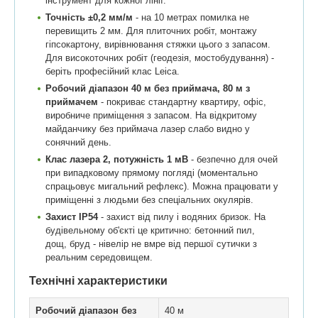
інструмент для кожної лінії.
Точність ±0,2 мм/м
- на 10 метрах помилка не
перевищить 2 мм. Для плиточних робіт, монтажу
гіпсокартону, вирівнювання стяжки цього з запасом.
Для високоточних робіт (геодезія, мостобудування) -
беріть професійний клас Leica.
Робочий діапазон 40 м без приймача, 80 м з
приймачем
- покриває стандартну квартиру, офіс,
виробниче приміщення з запасом. На відкритому
майданчику без приймача лазер слабо видно у
сонячний день.
Клас лазера 2, потужність 1 мВ
- безпечно для очей
при випадковому прямому погляді (моментально
спрацьовує мигальний рефлекс). Можна працювати у
приміщенні з людьми без спеціальних окулярів.
Захист IP54
- захист від пилу і водяних бризок. На
будівельному об'єкті це критично: бетонний пил,
дощ, бруд - нівелір не вмре від першої сутички з
реальним середовищем.
Технічні характеристики
Робочий діапазон без
40 м