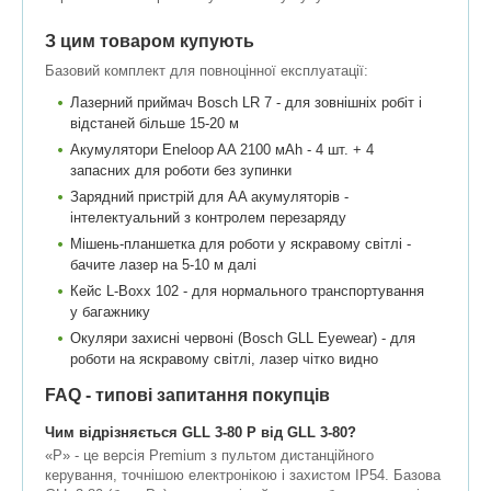
З цим товаром купують
Базовий комплект для повноцінної експлуатації:
Лазерний приймач Bosch LR 7 - для зовнішніх робіт і
відстаней більше 15-20 м
Акумулятори Eneloop AA 2100 мАh - 4 шт. + 4
запасних для роботи без зупинки
Зарядний пристрій для AA акумуляторів -
інтелектуальний з контролем перезаряду
Мішень-планшетка для роботи у яскравому світлі -
бачите лазер на 5-10 м далі
Кейс L-Boxx 102 - для нормального транспортування
у багажнику
Окуляри захисні червоні (Bosch GLL Eyewear) - для
роботи на яскравому світлі, лазер чітко видно
FAQ - типові запитання покупців
Чим відрізняється GLL 3-80 P від GLL 3-80?
«P» - це версія Premium з пультом дистанційного
керування, точнішою електронікою і захистом IP54. Базова