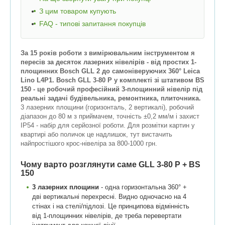
З цим товаром купують
FAQ - типові запитання покупців
За 15 років роботи з вимірювальним інструментом я
пересів за десяток лазерних нівелірів - від простих 1-
площинних Bosch GLL 2 до самоніверуючих 360° Leica
Lino L4P1. Bosch GLL 3-80 P у комплекті зі штативом BS
150 - це робочий професійний 3-площинний нівелір під
реальні задачі будівельника, ремонтника, плиточника.
3 лазерних площини (горизонталь, 2 вертикалі), робочий
діапазон до 80 м з приймачем, точність ±0,2 мм/м і захист
IP54 - набір для серйозної роботи. Для розмітки картин у
квартирі або поличок це надлишок, тут вистачить
найпростішого крос-нівеліра за 800-1000 грн.
Чому варто розглянути саме GLL 3-80 P + BS
150
3 лазерних площини
- одна горизонтальна 360° +
дві вертикальні перехресні. Видно одночасно на 4
стінах і на стелі/підлозі. Це принципова відмінність
від 1-площинних нівелірів, де треба перевертати