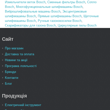
Измельчители веток Bosch
,
Сменные фильтры Bosch
,
Сопло
Bosch
,
Многофункциональные шлифмашины Bosch
,
Виброшлифовальные машины Bosch
,
Эксцентриковые
шлифмашины Bosch
,
Прямые шлифмашины Bosch
,
Щеточные
шлифмашины Bosch
,
Ручные газонокосилки Bosch
,
Скарификаторы для газона Bosch
,
Циркулярные пилы Bosch
Сайт
Про магазин
Доставка та оплата
Новини та акції
Програма лояльності
Бренди
Контакти
Блог
Продукція
Електричний інструмент