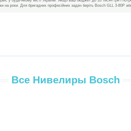
рвіс у будь-якому місті України. Якщо ваш бюджет до 10 тисяч грн і потр
тки на роки. Для бригадних професійних задач беріть Bosch GLL 3-80P а
Все Нивелиры Bosch