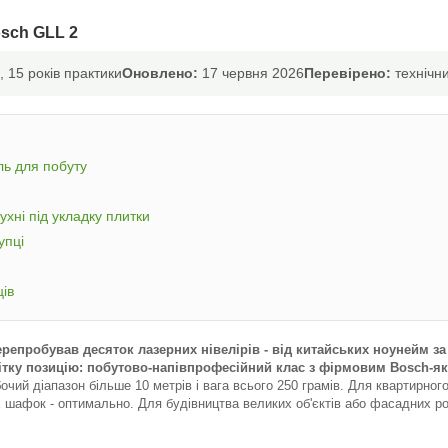
osch GLL 2
 15 років практики
Оновлено:
17 червня 2026
Перевірено:
технічни
ль для побуту
ухні під укладку плитки
упці
ців
репробував десяток лазерних нівелірів - від китайських ноунейм за 4
ітку позицію: побутово-напівпрофесійний клас з фірмовим Bosch-як
бочий діапазон більше 10 метрів і вага всього 250 грамів. Для квартирно
х шафок - оптимально. Для будівництва великих об'єктів або фасадних ро