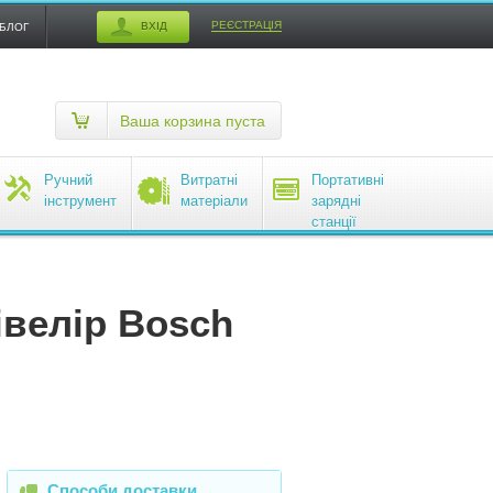
РЕЄСТРАЦІЯ
ВХІД
БЛОГ
Ваша корзина пуста
Ручний
Витратні
Портативні
інструмент
матеріали
зарядні
станції
EcoFlow
івелір Bosch
Способи доставки