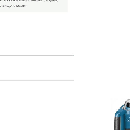
еба - квартирний ремонт чи дача,
бо вище класом.