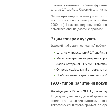
Тримач у комплекті - багатофункці
штатив 1/4 дюйма. Окремий штатив не 
Чесно про мінуси:
чохол у комплекті
яскравому сонці на вулиці лінію майже
2000 грн). І сам прилад побутовий - н
самонівелювання довго не проживе.
З цим товаром купують
Базовий набір для повноцінної роботи 
Штатив універсальний 1/4 дюйма ви
Магнітний тримач на дверний короб 
Запас батарейок LR6 АА - комплект
Олівець будівельний з твердим гри
Приймач лазера для зовнішніх роб
FAQ - типові запитання покуп
Чи підходить Bosch GLL 2 для уклад
Підходить ідеально. Дві лінії дають г
прилад на штатив або підставку, для с
яскравому сонці треба приймач лазера