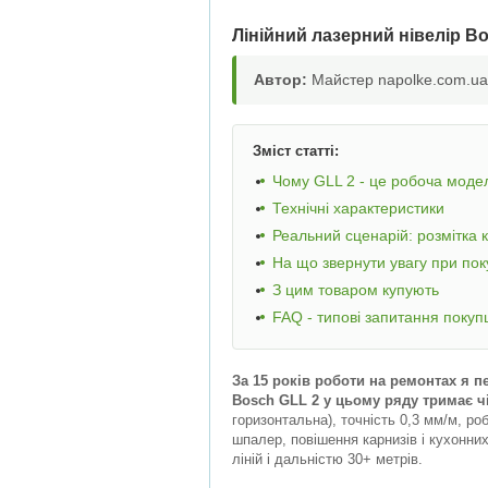
Лінійний лазерний нівелір B
Автор:
Майстер napolke.com.ua,
Зміст статті:
Чому GLL 2 - це робоча моде
Технічні характеристики
Реальний сценарій: розмітка к
На що звернути увагу при пок
З цим товаром купують
FAQ - типові запитання покуп
За 15 років роботи на ремонтах я пе
Bosch GLL 2 у цьому ряду тримає ч
горизонтальна), точність 0,3 мм/м, ро
шпалер, повішення карнизів і кухонни
ліній і дальністю 30+ метрів.