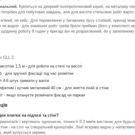
ональний.
Кріпиться на дверний поліпропіленовий короб, на металеву по
потрібен для побутових завдань, але для висоти стельових робіт варто 
 м'який, не кейс. Для перевезення у багажнику бусу слабкий, прилад мож
 не видно - для зовнішніх робіт треба брати приймач (його у комплекті н
а щоденну роботу 8 годин у бригаді він не розрахований, бо у запиленому 
з GLL 2:
сотою 1,5 м - для роботи на стелі та висоті
- для зручної фіксації під час розмітки
 4-6 штук тримати у валізі
фелем і кутник металевий 40 см - для зняття ліній зі стіни
іт - якщо плануєте розмічати фасад чи паркан
ців
ки плитки на підлозі та стіні?
оризонталь і вертикаль одночасно, точності 0,3 мм/м вистачає для будь-я
тіни - на стіл чи спеціальний кронштейн. Лінії яскраво видно у напівтемн
, який купується окремо.