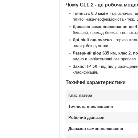
Чому GLL 2 - це робоча моде
Точність 0,3 мм/м
- це означає, 
плиточника-перфекціоніста - теж. 
Діапазон самонівелювання до 4 
більший, прилад блимає і не показ
Дві лінії одночасно
- горизонталь
полиці без рулетки.
Лазерний діод 635 нм, клас 2, п
видно в напівтемряві без проблем,
Захист IP 5X
- від пилу захищений
класифікація.
Технічні характеристики
Клас лазера
Точність нівелювання
Робочий діапазон
Діапазон самонівелювання