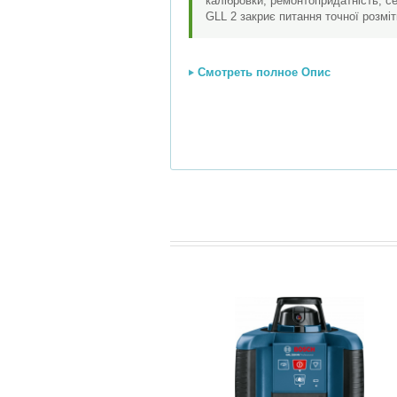
калібровки, ремонтопридатність, се
GLL 2 закриє питання точної розмі
Смотреть полное Опис