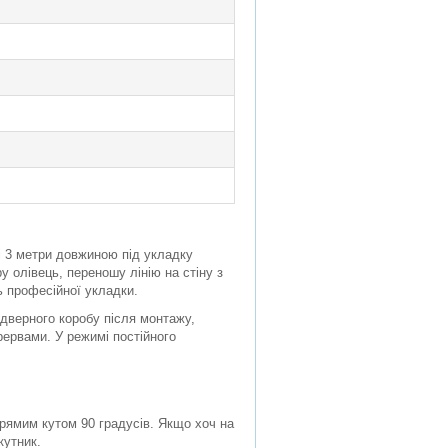
і 3 метри довжиною під укладку
у олівець, переношу лінію на стіну з
нь професійної укладки.
і дверного коробу після монтажу,
рервами. У режимі постійного
прямим кутом 90 градусів. Якщо хоч на
кутник.