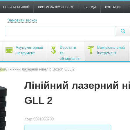
НОВИНИ ТА АКЦІЇ
ПРОГРАМА ЛОЯЛЬНОСТІ
БРЕНДИ
КОНТАКТИ
Замовити звонок
Акумуляторний
Верстати
Вимірювальний
інструмент
та
інструмент
обладнання
іри
/
Лінійний лазерний нівелір Bosch GLL 2
Лінійний лазерний н
GLL 2
Код: 0601063700