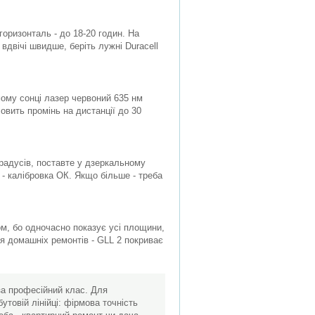
горизонталь - до 18-20 годин. На
вдвічі швидше, беріть лужні Duracell
ямому сонці лазер червоний 635 нм
овить промінь на дистанції до 30
 градусів, поставте у дзеркальному
х - калібровка ОК. Якщо більше - треба
ом, бо одночасно показує усі площини,
ля домашніх ремонтів - GLL 2 покриває
 за професійний клас. Для
утовій лінійці: фірмова точність