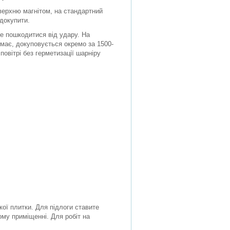
верхню магнітом, на стандартний
докупити.
е пошкодитися від удару. На
емає, докуповується окремо за 1500-
повітрі без герметизації шарніру
кої плитки. Для підлоги ставите
ому приміщенні. Для робіт на