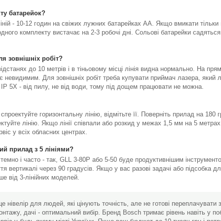
ту батарейок?
іній - 10-12 годин на свіжих лужних батарейках АА. Якщо вмикати тільки 
ного комплекту вистачає на 2-3 робочі дні. Сольові батарейки садяться 
я зовнішніх робіт?
ідстанях до 10 метрів і в тіньовому місці лінія видна нормально. На пр
є невидимим. Для зовнішніх робіт треба купувати приймач лазера, який л
 IP 5X - від пилу, не від води, тому під дощем працювати не можна.
 спроектуйте горизонтальну лінію, відмітьте її. Поверніть прилад на 180
оектуйте лінію. Якщо лінії співпали або розкид у межах 1,5 мм на 5 метра
віс у всіх обласних центрах.
ий прилад з 5 лініями?
темно і часто - так, GLL 3-80P або 5-50 буде продуктивнішим інструмент
тя вертикалі через 90 градусів. Якщо у вас разові задачі або підсобка д
ше від 3-лінійних моделей.
е нівелір для людей, які цінують точність, але не готові переплачувати
нтажу, дачі - оптимальний вибір. Бренд Bosch тримає рівень навіть у поб