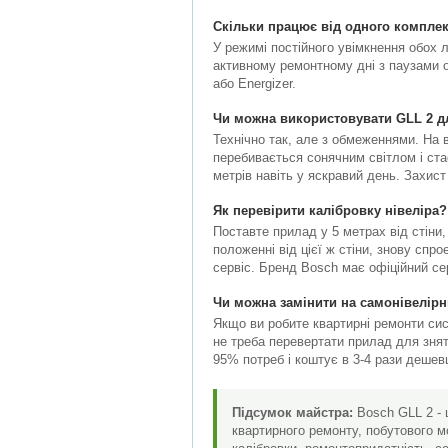
Скільки працює від одного комплек
У режимі постійного увімкнення обох л
активному ремонтному дні з паузами од
або Energizer.
Чи можна використовувати GLL 2 дл
Технічно так, але з обмеженнями. На в
перебивається сонячним світлом і ста
метрів навіть у яскравий день. Захист
Як перевірити калібровку нівеліра?
Поставте прилад у 5 метрах від стіни,
положенні від цієї ж стіни, знову спр
сервіс. Бренд Bosch має офіційний сер
Чи можна замінити на самонівелірн
Якщо ви робите квартирні ремонти сис
не треба перевертати прилад для знят
95% потреб і коштує в 3-4 рази дешев
Підсумок майстра:
Bosch GLL 2 - ц
квартирного ремонту, побутового мо