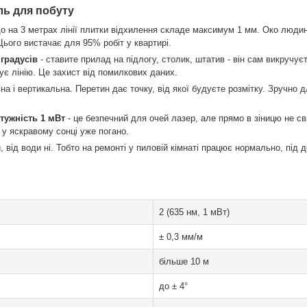
ль для побуту
що на 3 метрах лінії плитки відхилення складе максимум 1 мм. Око людин
Цього вистачає для 95% робіт у квартирі.
градусів
- ставите прилад на підлогу, столик, штатив - він сам викручує
ує лінію. Це захист від помилкових даних.
на і вертикальна. Перетин дає точку, від якої будуєте розмітку. Зручно 
отужність 1 мВт
- це безпечний для очей лазер, але прямо в зіницю не сві
 у яскравому сонці уже погано.
, від води ні. Тобто на ремонті у пиловій кімнаті працює нормально, під
2 (635 нм, 1 мВт)
± 0,3 мм/м
більше 10 м
до ± 4°