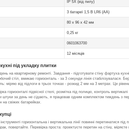
IP 5X (від пилу)
3 батареї 1,5 В LR6 (AA)
80 x 96 x 42 мм
0,25 кг
0601063700
12 місяців
кухні під укладку плитки
день на квартирному ремонті. Завдання - підготувати стіну фартуха кухн
бочий стіл, вмикаю горизонталь - за 3 секунди лінія стабілізувалася. Бер
ль: міряю від підлоги в трьох точках - розкид 2 мм на 3 метрах. Це ріве
ірка горизонталі підвісної стелі, розмітка під полицю, контроль вертикал
ри штуки за день не сідають, я працював одним комплектом тиждень з пе
н на свіжих батарейках.
купці
інструменті горизонтальна і вертикальна лінії повинні перетинатися під 
рак, повертайте. Перевірка проста: проектуєте перетин на стіну, міряєте 