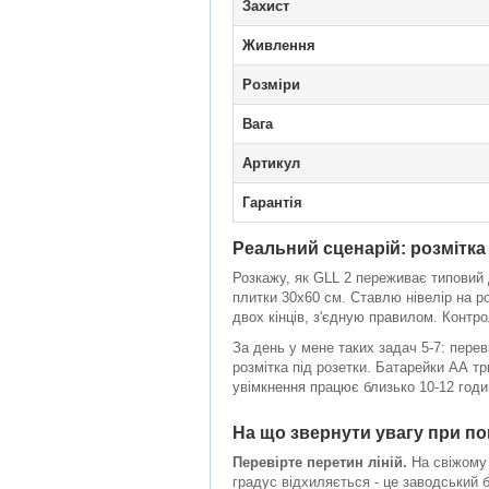
Захист
Живлення
Розміри
Вага
Артикул
Гарантія
Реальний сценарій: розмітка 
Розкажу, як GLL 2 переживає типовий 
плитки 30х60 см. Ставлю нівелір на ро
двох кінців, з'єдную правилом. Контро
За день у мене таких задач 5-7: перев
розмітка під розетки. Батарейки АА т
увімкнення працює близько 10-12 годи
На що звернути увагу при по
Перевірте перетин ліній.
На свіжому 
градус відхиляється - це заводський б