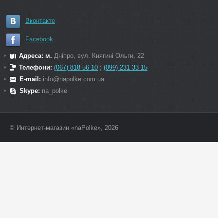
Вконтакте
Facebook
Адреса: м.
Дніпро, вул. Княгині Ольги, 22
Телефони:
(067) 818 56 10
;
(099) 231 33 15
E-mail:
info@napolke.com.ua
Skype:
na_polke
© Интернет-магазин «naPolke», 2026