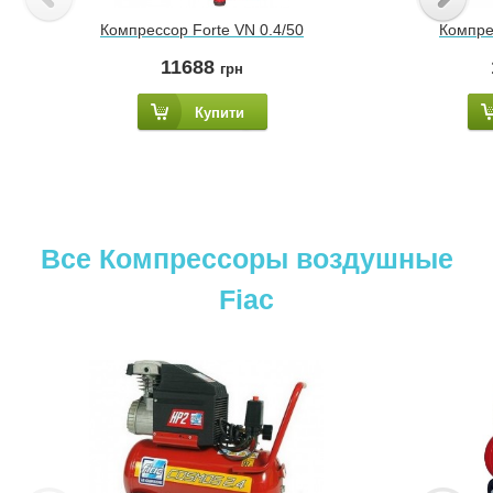
Компрессор Forte VN 0.4/50
Компре
11688
грн
Купити
Все Компрессоры воздушные
Fiac