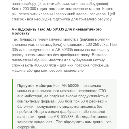
повітрозабору (очистити або замінити при забрудненні).
Кожні 200-300 годин: замінити компресорне масло. Кожен
рік: перевірити клапани і запобіжний клапан ресивера. Цей
список - вся необхідна підтримка для тривалого ресурсу.
Чи підходить Fiac АВ 50/335 для пневматичного
молотка?
Так, більшість пневматичних молотків (відбійні молотки,
клепальники, пневмозубила) споживають 100-250 л/хв. При
335 л/хв продуктивності АВ 50/335 покриває одночасну
роботу пневмомолотка без просідання тиску. Важливо:
пневматичні відбійні молотки для руйнування бетону
споживають 400-600 л/хв - для них потрібна потужніша
машина або два компресори паралельно.
Підсумок майстра:
Fiac АВ 50/335 - правильна
машина для приватного механіка, невеликого СТО
або майстерні, де потрібна висока продуктивність у
компактному форматі. 335 л/хв при 50 л ресивері -
балонник, продування і стандартна механіка без
проблем. Якщо є задачі фарбування або тривалої
шліфовки - дивіться АВ 100/335. Доглядайте масло і
зливайте конденсат - Fiac відслужить вам довго і без
сюрпризів.