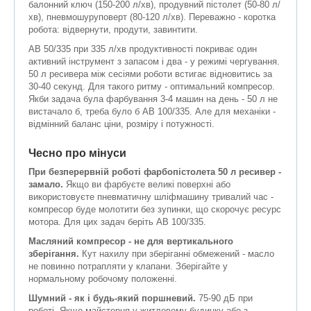
балонний ключ (150-200 л/хв), продувний пістолет (50-80 л/
хв), пневмошуруповерт (80-120 л/хв). Переважно - коротка
робота: відвернути, продути, завинтити.
АВ 50/335 при 335 л/хв продуктивності покриває один
активний інструмент з запасом і два - у режимі чергування.
50 л ресивера між сесіями роботи встигає відновитись за
30-40 секунд. Для такого ритму - оптимальний компресор.
Якби задача була фарбування 3-4 машин на день - 50 л не
вистачало б, треба було б АВ 100/335. Але для механіки -
відмінний баланс ціни, розміру і потужності.
Чесно про мінуси
При безперервній роботі фарбопістолета 50 л ресивер -
замало.
Якщо ви фарбуєте великі поверхні або
використовуєте пневматичну шліфмашину тривалий час -
компресор буде молотити без зупинки, що скорочує ресурс
мотора. Для цих задач беріть АВ 100/335.
Масляний компресор - не для вертикального
зберігання.
Кут нахилу при зберіганні обмежений - масло
не повинно потрапляти у клапани. Зберігайте у
нормальному робочому положенні.
Шумний - як і будь-який поршневий.
75-90 дБ при
роботі. Якщо майстерня у житловому будинку або з