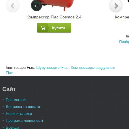
Компрессор Fiac Cosmos 2.4
Компре
Купити
На
Повід
Інші товари Fiac:
Шуруповерты Fiac
,
Компрессоры воздушные
Fiac
Сайт
Про магазин
Доставка та оплата
Новини та акції
Програма лояльності
Бренди