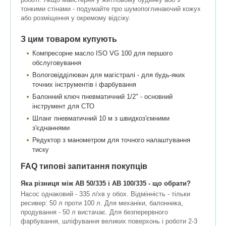
тонкими стінами - подумайте про шумопоглинаючий кожух
або розміщення у окремому відсіку.
З цим товаром купують
Компресорне масло ISO VG 100 для першого
обслуговування
Вологовідділювач для магістралі - для будь-яких
точних інструментів і фарбування
Балонний ключ пневматичний 1/2" - основний
інструмент для СТО
Шланг пневматичний 10 м з швидкоз'ємними
з'єднаннями
Редуктор з манометром для точного налаштування
тиску
FAQ типові запитання покупців
Яка різниця між АВ 50/335 і АВ 100/335 - що обрати?
Насос однаковий - 335 л/хв у обох. Відмінність - тільки
ресивер: 50 л проти 100 л. Для механіки, балонника,
продування - 50 л вистачає. Для безперервного
фарбування, шліфування великих поверхонь і роботи 2-3