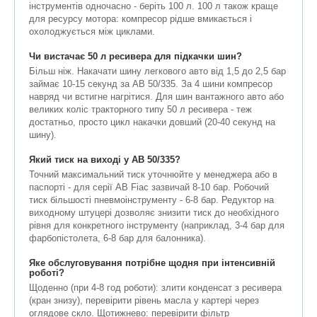
інструментів одночасно - беріть 100 л. 100 л також краще
для ресурсу мотора: компресор рідше вмикається і
охолоджується між циклами.
Чи вистачає 50 л ресивера для підкачки шин?
Більш ніж. Накачати шину легкового авто від 1,5 до 2,5 бар
займає 10-15 секунд за АВ 50/335. За 4 шини компресор
навряд чи встигне нагрітися. Для шин вантажного авто або
великих коліс тракторного типу 50 л ресивера - теж
достатньо, просто цикл накачки довший (20-40 секунд на
шину).
Який тиск на виході у АВ 50/335?
Точний максимальний тиск уточнюйте у менеджера або в
паспорті - для серії АВ Fiac зазвичай 8-10 бар. Робочий
тиск більшості пневмоінструменту - 6-8 бар. Редуктор на
виходному штуцері дозволяє знизити тиск до необхідного
рівня для конкретного інструменту (наприклад, 3-4 бар для
фарбопістолета, 6-8 бар для балонника).
Яке обслуговування потрібне щодня при інтенсивній
роботі?
Щоденно (при 4-8 год роботи): злити конденсат з ресивера
(кран знизу), перевірити рівень масла у картері через
оглядове скло. Щотижнево: перевірити фільтр