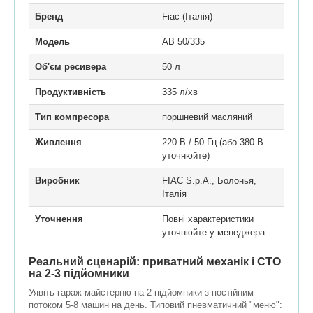
Бренд
Fiac (Італія)
Модель
АВ 50/335
Об'єм ресивера
50 л
Продуктивність
335 л/хв
Тип компресора
поршневий масляний
Живлення
220 В / 50 Гц (або 380 В -
уточнюйте)
Виробник
FIAC S.p.A., Болонья,
Італія
Уточнення
Повні характеристики
уточнюйте у менеджера
Реальний сценарій: приватний механік і СТО
на 2-3 підйомники
Уявіть гараж-майстерню на 2 підйомники з постійним
потоком 5-8 машин на день. Типовий пневматичний "меню":