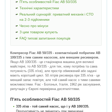
П'ять особливостей Fiac АВ 50/335
Технічні характеристики
Реальний сценарій: приватний механік і СТО
на 2-3 підйомники
Чесно про мінуси
З цим товаром купують
FAQ типові запитання покупців
Компресор Fiac АВ 50/335 - компактніший побратим АВ
100/335 з тим самим насосом, але меншим ресивером.
Якщо АВ 100/335 - це стаціонарна машина для великої
майстерні, то АВ 50/335 - для тих, кому потрібна та сама
потужність (335 л/хв), але простір обмежений або задачі
мають коротший цикл. 50 літрів ресивера при 335 л/хв - це
менший запас повітря, але той самий насос з тими самими
можливостями. Fiac - Болонья, Італія, 1962 рік заснування,
репутація у Європі перевірена десятиліттями.
П'ять особливостей Fiac АВ 50/335
335 л/хв - той самий насос, що і у АВ 100/335.
Продуктивність не змінилась при зменшенні