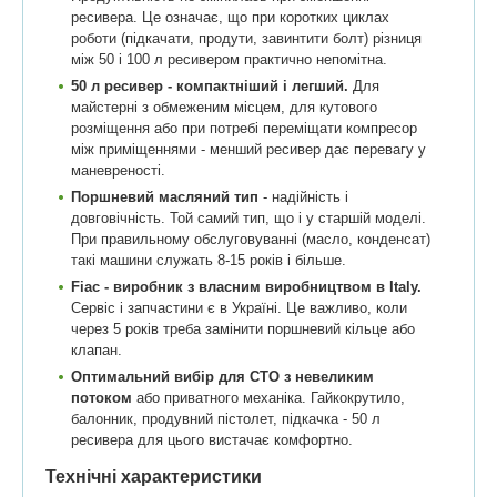
ресивера. Це означає, що при коротких циклах
роботи (підкачати, продути, завинтити болт) різниця
між 50 і 100 л ресивером практично непомітна.
50 л ресивер - компактніший і легший.
Для
майстерні з обмеженим місцем, для кутового
розміщення або при потребі переміщати компресор
між приміщеннями - менший ресивер дає перевагу у
маневреності.
Поршневий масляний тип
- надійність і
довговічність. Той самий тип, що і у старшій моделі.
При правильному обслуговуванні (масло, конденсат)
такі машини служать 8-15 років і більше.
Fiac - виробник з власним виробництвом в Italy.
Сервіс і запчастини є в Україні. Це важливо, коли
через 5 років треба замінити поршневий кільце або
клапан.
Оптимальний вибір для СТО з невеликим
потоком
або приватного механіка. Гайкокрутило,
балонник, продувний пістолет, підкачка - 50 л
ресивера для цього вистачає комфортно.
Технічні характеристики