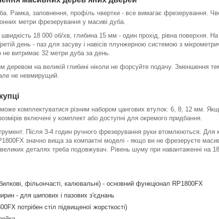
уба. Рамка, заповнення, профіль чвертки - все вимагає фрезерування. Ч
огонних метри фрезерування у масиві дуба.
видкість 18 000 об/хв, глибина 15 мм - один прохід, рівна поверхня. Н
Третій день - паз для засуву і навісів плунжерною системою з мікромет
 не витримає 32 метри дуба за день.
м деревом на великій глибині ніколи не форсуйте подачу. Зменшення тем
 але не невмирущий.
купці
оже комплектуватися різним набором цангових втулок: 6, 8, 12 мм. Якщо
розмірів включені у комплект або доступні для окремого придбання.
нструмент. Після 3-4 годин ручного фрезерування руки втомлюються. Для 
1800FX значно вища за компактні моделі - якщо ви не фрезеруєте масив
 великих деталях треба подовжувач. Рівень шуму при навантаженні на 18
билкові, фільончасті, калювальні) - основний функціонал RP1800FX
ирин - для шипових і пазових з'єднань
00FX потрібен стіл підвищеної жорсткості)
рейка