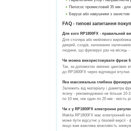
Пилосос промисловий 35 мм - для 
Беруші або навушники з захистом 
FAQ - типові запитання покуп
Для кого RP1800FX - правильний ви
Для столяра або меблевого виробника,
дверей, сходів, калюваних наличників
людини, що фрезерує раз на місяць -
Чи можна використовувати фрези 6 
Так, за допомогою змінних цангових в
до RP1800FX через відповідні втулки.
Яка максимальна глибина фрезерув
Залежить від матеріалу і діаметра фр
ясену - рекомендовано не більше 10-1
по 10 мм, ніж один по 20 мм - якість 
Чи є у RP1800FX електронне регул
Makita RP1800FX має електронний кон
може бути відсутнє у базовій версії -
якщо вам важлива можливість знижув