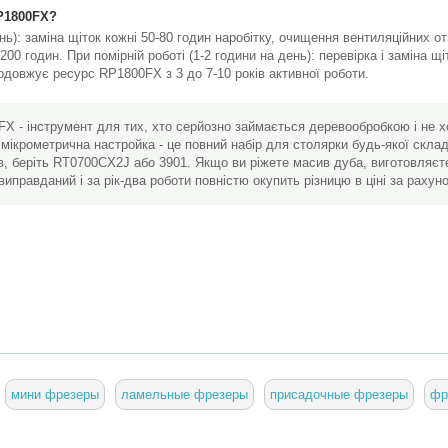
RP1800FX?
ень): заміна щіток кожні 50-80 годин наробітку, очищення вентиляційних от
0 годин. При помірній роботі (1-2 години на день): перевірка і заміна щі
довжує ресурс RP1800FX з 3 до 7-10 років активної роботи.
X - інструмент для тих, хто серйозно займається деревообробкою і не х
 мікрометрична настройка - це повний набір для столярки будь-якої скла
в, беріть RT0700CX2J або 3901. Якщо ви ріжете масив дуба, виготовляєте
равданий і за рік-два роботи повністю окупить різницю в ціні за рахунок
мини фрезеры
ламельные фрезеры
присадочные фрезеры
фр