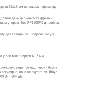
вертка 15х15 мм по всьому периметру
а другий день фільончаста фреза -
ричним упором. Без RP1800FX ця робота
пу дає кращий різ і зберігає ресурс
 у вас вже є фрези 6 і 8 мм -
кромкових задач це надлишок - беріть
 регулярно, вона не окупиться. Шнур
00 Вт - 90+ дБ.