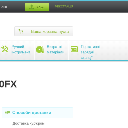
РЕЄСТРАЦІЯ
ВХІД
БЛОГ
Ваша корзина пуста
Ручний
Витратні
Портативні
інструмент
матеріали
зарядні
станції
EcoFlow
00FX
Способи доставки
Доставка кур'єром