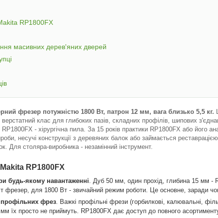
Makita RP1800FX
ення масивних дерев'яних дверей
упці
ців
рний фрезер потужністю 1800 Вт, патрон 12 мм, вага близько 5,5 кг.
Ц
 верстатний клас для глибоких пазів, складних профілів, шипових з'єдн
RP1800FX - хірургічна пила. За 15 років практики RP1800FX або його ана
ироби, несучі конструкції з деревяних балок або займається реставраціє
ок. Для столяра-виробника - незамінний інструмент.
 Makita RP1800FX
при будь-якому навантаженні
. Дуб 50 мм, один прохід, глибина 15 мм -
 Вт фрезер, для 1800 Вт - звичайний режим роботи. Це основне, заради ч
т профільних фрез
. Важкі профільні фрези (горбилкові, калювальні, філ
 мм їх просто не приймуть. RP1800FX дає доступ до повного асортимен