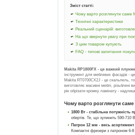
Зміст статті:
Чому варто розглянути саме 
Технічні характеристики
Реальний сценарій: виготовл
На що звернути увагу при пок
З цим товаром купують
FAQ - типові запитання покуп
Makita RP1800FX - це важкий плунже
інструмент для меблевих фасадів - це
Makita RT0700CX2J - це скальпель, то 
виготовляє масивні меблі, різьблені в
рік обрізати кромку ламінату - надлиш
Чому варто розглянути саме
1800 Вт - стабільна потужність 
обертів. Те, що зупинить 590-710
Патрон 12 мм - весь асортимен
Компактні фрезери з патроном 6-8