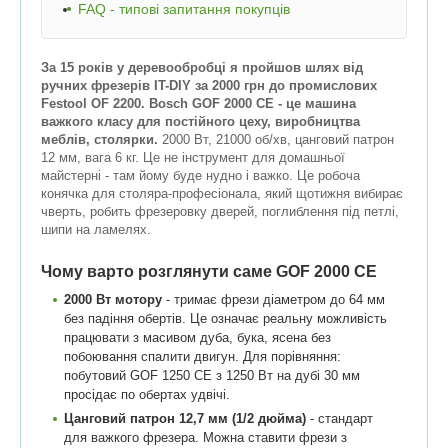
FAQ - типові запитання покупців
За 15 років у деревообробці я пройшов шлях від
ручних фрезерів IT-DIY за 2000 грн до промислових
Festool OF 2200. Bosch GOF 2000 CE - це машина
важкого класу для постійного цеху, виробництва
меблів, столярки.
2000 Вт, 21000 об/хв, цанговий патрон
12 мм, вага 6 кг. Це не інструмент для домашньої
майстерні - там йому буде нудно і важко. Це робоча
конячка для столяра-професіонала, який щотижня вибирає
чверть, робить фрезеровку дверей, поглиблення під петлі,
шипи на ламелях.
Чому варто розглянути саме GOF 2000 CE
2000 Вт мотору
- тримає фрези діаметром до 64 мм
без падіння обертів. Це означає реальну можливість
працювати з масивом дуба, бука, ясена без
побоювання спалити двигун. Для порівняння:
побутовий GOF 1250 CE з 1250 Вт на дубі 30 мм
просідає по обертах удвічі.
Цанговий патрон 12,7 мм (1/2 дюйма)
- стандарт
для важкого фрезера. Можна ставити фрези з