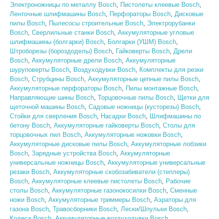
Электроножницы по металлу Bosch
,
Пистолеты клеевые Bosch
,
Ленточные шлифмашины Bosch
,
Перфораторы Bosch
,
Дисковые
пилы Bosch
,
Пылесосы строительные Bosch
,
Электрорубанки
Bosch
,
Сверлильные станки Bosch
,
Аккумуляторные угловые
шлифмашины (болгарки) Bosch
,
Болгарки (УШМ) Bosch
,
Штроборезы (бороздоделы) Bosch
,
Гайковерты Bosch
,
Дрели
Bosch
,
Аккумуляторные дрели Bosch
,
Аккумуляторные
шуруповерты Bosch
,
Воздуходувки Bosch
,
Комплекты для резки
Bosch
,
Струбцины Bosch
,
Аккумуляторные цепные пилы Bosch
,
Аккумуляторные перфораторы Bosch
,
Пилы монтажные Bosch
,
Направляющие шины Bosch
,
Торцовочные пилы Bosch
,
Щетки для
щеточной машины Bosch
,
Садовые ножницы (кусторезы) Bosch
,
Стойки для сверления Bosch
,
Насадки Bosch
,
Шлифмашины по
бетону Bosch
,
Аккумуляторные гайковерты Bosch
,
Столы для
торцовочных пил Bosch
,
Аккумуляторные ножовки Bosch
,
Аккумуляторные дисковые пилы Bosch
,
Аккумуляторные лобзики
Bosch
,
Зарядные устройства Bosch
,
Аккумуляторные
универсальные ножницы Bosch
,
Аккумуляторные универсальные
резаки Bosch
,
Аккумуляторные скобозабиватели (степлеры)
Bosch
,
Аккумуляторные клеевые пистолеты Bosch
,
Рабочие
столы Bosch
,
Аккумуляторные газонокосилки Bosch
,
Сменные
ножи Bosch
,
Аккумуляторные триммеры Bosch
,
Аэраторы для
газона Bosch
,
Травосборники Bosch
,
Лески/Шпульки Bosch
,
Колеса Bosch
,
Аккумуляторные воздуходувки Bosch
,