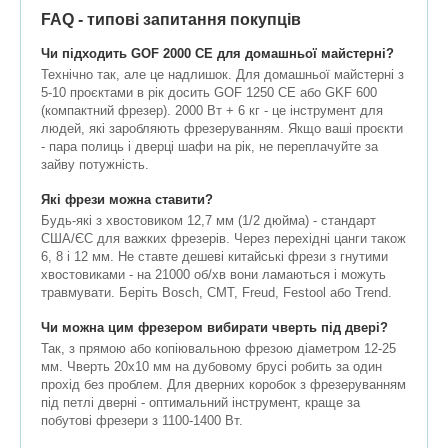
FAQ - типові запитання покупців
Чи підходить GOF 2000 CE для домашньої майстерні?
Технічно так, але це надлишок. Для домашньої майстерні з
5-10 проєктами в рік досить GOF 1250 CE або GKF 600
(компактний фрезер). 2000 Вт + 6 кг - це інструмент для
людей, які заробляють фрезеруванням. Якщо ваші проєкти
- пара полиць і дверці шафи на рік, не переплачуйте за
зайву потужність.
Які фрези можна ставити?
Будь-які з хвостовиком 12,7 мм (1/2 дюйма) - стандарт
США/ЄС для важких фрезерів. Через перехідні цанги також
6, 8 і 12 мм. Не ставте дешеві китайські фрези з гнутими
хвостовиками - на 21000 об/хв вони ламаються і можуть
травмувати. Беріть Bosch, CMT, Freud, Festool або Trend.
Чи можна цим фрезером вибирати чверть під двері?
Так, з прямою або копіювальною фрезою діаметром 12-25
мм. Чверть 20х10 мм на дубовому брусі робить за один
прохід без проблем. Для дверних коробок з фрезеруванням
під петлі дверні - оптимальний інструмент, краще за
побутові фрезери з 1100-1400 Вт.