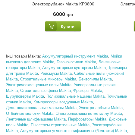
Электрорубанок Makita KP0800
Электр
6000
грн
Купити
Інші товари Makita:
Аккумуляторный инструмент Makita
,
Мойки
высокого давления Makita
,
Газонокосилки Makita
,
Бензиновые
генераторы Makita
,
Аккумуляторные кусторезы Makita
,
Триммеры
для травы Makita
,
Рейсмусы Makita
,
Сабельные пилы (ножовки)
Makita
,
Строительные миксеры Makita
,
Бензопилы Makita
,
Электрические цепные пилы Makita
,
Универсальные резаки
Makita
,
Строительные фены Makita
,
Фрезеры Makita
,
Шуруповерты Makita
,
Полировальные машины Makita
,
Точильные
станки Makita
,
Компрессоры воздушные Makita
,
Дельташлифовальные машины Makita
,
Электро лобзики Makita
,
Отбойные молотки Makita
,
Электроножницы по металлу Makita
,
Ленточные шлифмашины Makita
,
Перфораторы Makita
,
Дисковые
пилы Makita
,
Пылесосы строительные Makita
,
Электрорубанки
Makita
,
Аккумуляторные угловые шлифмашины (болгарки) Makita
,