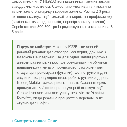
Самостійно - ні. У N1923B всі підшипники і ремінь закриті
заводським мастилом. Самостійне «доливання» мастила
тільки заллє електрику і коротко замкне. Раз на 2-3 роки
активної експлуатації - здавайте в сервіс на профілактику
(заміна мастила підшипників, перевірка стану ременя).
Сервіс коштує 300-500 грн і продовжує життя машини на 3-
5 років.
Підсумок майстра:
Makita N1923B - це чесний
робочий рубанок для столяра, меблярця, дачника з
власною майстернею. Не для одної задачі (підгонка
дверей раз на рік - простіше орендувати чи обійтись
напильником), не для промислової столярки (там
стаціонарні рейсмуси і фуганки). Це інструмент для
людини, яка регулярно щось робить руками з дерева.
Бренд Makita тримає рівень - навіть базова модель
прослужить 5-7 років при регулярній експлуатації.
Сервіс і запчастини доступні у всіх містах України.
Купуйте, якщо реально працюєте з деревом, а не
«купив для шафи».
Смотреть полное Опис