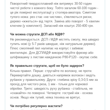
Поворотний твердосплавний ніж витримує 30-50 годин
чистої роботи з кожного боку. Тобто загалом 60-100 годин -
це рік помірної експлуатації у столяра-аматора. Симптом
тупого ножа: рез стає «не чистим», з'являються риски,
дерево «жжеться» від тертя. Заміна або поворот - 5 хвилин
ключем (у комплекті). Запасний ніж коштує 250-400 грн.
Чи можна стругати ДСП або МДФ?
Не рекомендується. ДСП і МДФ містять смолу, яка швидко
тупить ножі (у 5-7 разів швидше, ніж натуральне дерево).
Плюс смоляний пил налипає на корпус і забиває
вентиляцію. Для ДСП/МДФ використовуйте фрезер або
шліфмашину з листам наждачкою P80-P120 - окупає себе.
Як правильно стругати, щоб не було задирок?
Кілька правил. Перше: стругайте по волокну, не проти.
Перевертайте дошку, дивіться напрямок волокон і ведіть
рубанок у правильному. Друге: глибина зрізу 0,3-0,5 мм за
прохід для чистого реза, 1 мм - тільки для чорнової
обробки. Третє: швидкість руху рубанка - стабільна, не
«скакайте» по поверхні. Четверте: гострий ніж - основа
основ. Якщо ніж тупий, ніяка техніка не врятує.
Чи потрібно регулярно мастити?