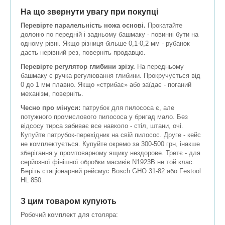
На що звернути увагу при покупці
Перевірте паралельність ножа основі.
Прокатайте
долоню по передній і задньому башмаку - повинні бути на
одному рівні. Якщо різниця більше 0,1-0,2 мм - рубанок
дасть нерівний рез, поверніть продавцю.
Перевірте регулятор глибини зрізу.
На передньому
башмаку є ручка регулювання глибини. Прокручується від
0 до 1 мм плавно. Якщо «стрибає» або заїдає - поганий
механізм, поверніть.
Чесно про мінуси:
патрубок для пилососа є, але
потужного промислового пилососа у бригад мало. Без
відсосу тирса забиває все навколо - стіл, штани, очі.
Купуйте патрубок-перехідник на свій пилосос. Друге - кейс
не комплектується. Купуйте окремо за 300-500 грн, інакше
зберігання у промтоварному ящику нездорове. Третє - для
серйозної фінішної обробки масивів N1923B не той клас.
Беріть стаціонарний рейсмус Bosch GHO 31-82 або Festool
HL 850.
З цим товаром купують
Робочий комплект для столяра: