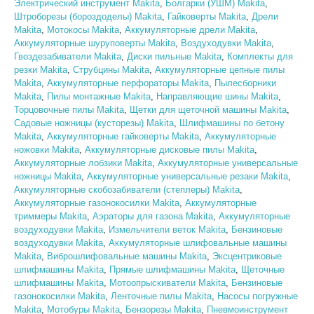
Электрический инструмент Makita
,
Болгарки (УШМ) Makita
,
Штроборезы (бороздоделы) Makita
,
Гайковерты Makita
,
Дрели
Makita
,
Мотокосы Makita
,
Аккумуляторные дрели Makita
,
Аккумуляторные шуруповерты Makita
,
Воздуходувки Makita
,
Гвоздезабиватели Makita
,
Диски пильные Makita
,
Комплекты для
резки Makita
,
Струбцины Makita
,
Аккумуляторные цепные пилы
Makita
,
Аккумуляторные перфораторы Makita
,
Пылесборники
Makita
,
Пилы монтажные Makita
,
Направляющие шины Makita
,
Торцовочные пилы Makita
,
Щетки для щеточной машины Makita
,
Садовые ножницы (кусторезы) Makita
,
Шлифмашины по бетону
Makita
,
Аккумуляторные гайковерты Makita
,
Аккумуляторные
ножовки Makita
,
Аккумуляторные дисковые пилы Makita
,
Аккумуляторные лобзики Makita
,
Аккумуляторные универсальные
ножницы Makita
,
Аккумуляторные универсальные резаки Makita
,
Аккумуляторные скобозабиватели (степлеры) Makita
,
Аккумуляторные газонокосилки Makita
,
Аккумуляторные
триммеры Makita
,
Аэраторы для газона Makita
,
Аккумуляторные
воздуходувки Makita
,
Измельчители веток Makita
,
Бензиновые
воздуходувки Makita
,
Аккумуляторные шлифовальные машины
Makita
,
Виброшлифовальные машины Makita
,
Эксцентриковые
шлифмашины Makita
,
Прямые шлифмашины Makita
,
Щеточные
шлифмашины Makita
,
Мотоопрыскиватели Makita
,
Бензиновые
газонокосилки Makita
,
Ленточные пилы Makita
,
Насосы погружные
Makita
,
Мотобуры Makita
,
Бензорезы Makita
,
Пневмоинструмент