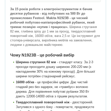
За 15 років роботи з електроінструментом я бачив
десятки рубанков - від побутових на 500 Вт до
промислових Festool. Makita N1923B - це чесний
робочий побутово-напівпрофесійний рубанок, який
тримає позицію «купив і працюєш».
Ширина стругання
82 мм, глибина зрізу до 1 мм за прохід, твердосплавний
поворотний ніж, 16000 об/хв, вага 2,5 кг. Це інструмент для
столяра-універсала, виробника меблів на замовлення,
людини з домашньою майстернею.
Чому N1923B - це робочий вибір
Ширина стругання 82 мм
- стандарт класу. За 2-3
проходи проходите дошку шириною 200-220 мм (з
накладанням 30% на кожному проході). Для більшої
ширини потрібен стаціонарний рейсмус.
16000 об/хв
- це професійні цифри. Дає чистий
гладкий рез без задирок, не «трамбує» волокно
дерева. Для порівняння побутові рубанки 350 Вт
дають 12000-14000 об/хв з гіршим результатом.
Твердосплавний поворотний ніж
- двосторонній.
Затупився з одного боку - повертаєте, продовжуєте