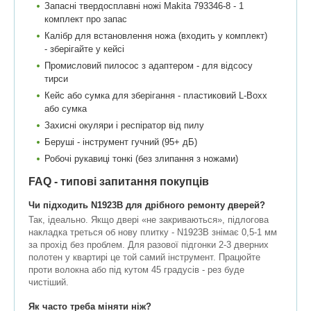
Запасні твердосплавні ножі Makita 793346-8 - 1
комплект про запас
Калібр для встановлення ножа (входить у комплект)
- зберігайте у кейсі
Промисловий пилосос з адаптером - для відсосу
тирси
Кейс або сумка для зберігання - пластиковий L-Boxx
або сумка
Захисні окуляри і респіратор від пилу
Беруші - інструмент гучний (95+ дБ)
Робочі рукавиці тонкі (без злипання з ножами)
FAQ - типові запитання покупців
Чи підходить N1923B для дрібного ремонту дверей?
Так, ідеально. Якщо двері «не закриваються», підлогова
накладка треться об нову плитку - N1923B знімає 0,5-1 мм
за прохід без проблем. Для разової підгонки 2-3 дверних
полотен у квартирі це той самий інструмент. Працюйте
проти волокна або під кутом 45 градусів - рез буде
чистіший.
Як часто треба міняти ніж?