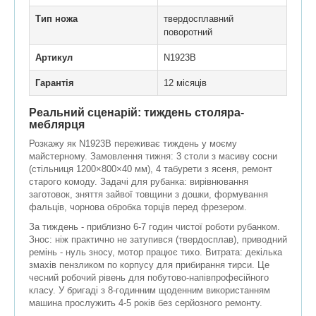
Тип ножа
твердосплавний
поворотний
Артикул
N1923B
Гарантія
12 місяців
Реальний сценарій: тиждень столяра-
меблярця
Розкажу як N1923B переживає тиждень у моєму
майстерному. Замовлення тижня: 3 столи з масиву сосни
(стільниця 1200×800×40 мм), 4 табурети з ясеня, ремонт
старого комоду. Задачі для рубанка: вирівнювання
заготовок, зняття зайвої товщини з дошки, формування
фальців, чорнова обробка торців перед фрезером.
За тиждень - приблизно 6-7 годин чистої роботи рубанком.
Знос: ніж практично не затупився (твердосплав), приводний
ремінь - нуль зносу, мотор працює тихо. Витрата: декілька
змахів пензликом по корпусу для прибирання тирси. Це
чесний робочий рівень для побутово-напівпрофесійного
класу. У бригаді з 8-годинним щоденним використанням
машина прослужить 4-5 років без серйозного ремонту.