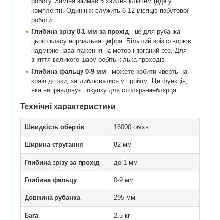
роботу. Заміна займає 5 хвилин ключем (йде у
комплекті). Один ніж служить 6-12 місяців побутової
роботи.
Глибина зрізу 0-1 мм за прохід
- це для рубанка
цього класу нормальна цифра. Більший зріз створює
надмірне навантаження на мотор і поганий рез. Для
зняття великого шару робіть кілька проходів.
Глибина фальцу 0-9 мм
- можете робити чверть на
краю дошки, заглиблюватися у пройом. Це функція,
яка виправдовує покупку для столяра-меблярця.
Технічні характеристики
Швидкість обертів
16000 об/хв
Ширина стругання
82 мм
Глибина зрізу за прохід
до 1 мм
Глибина фальцу
0-9 мм
Довжина рубанка
295 мм
Вага
2,5 кг