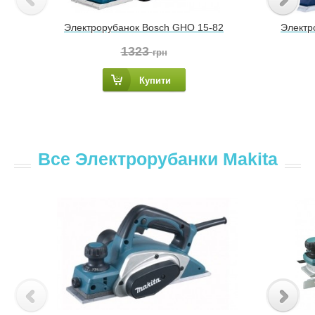
Электрорубанок Bosch GHO 15-82
Электро
1323
грн
Купити
Все Электрорубанки Makita