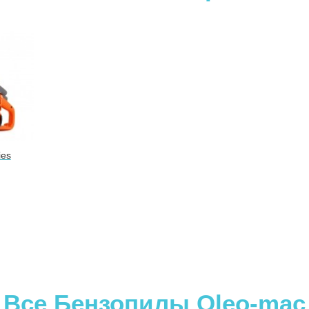
ies
Все Бензопилы Oleo-mac