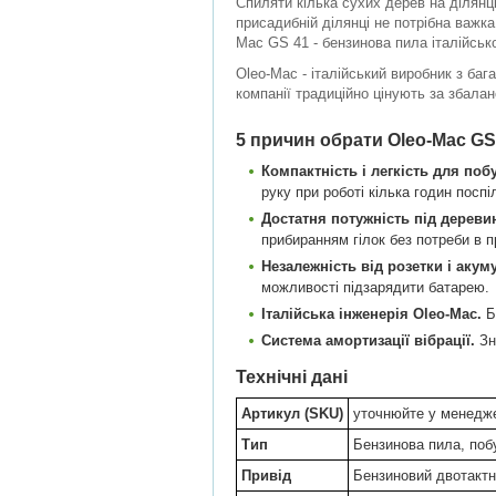
Спиляти кілька сухих дерев на ділянці
присадибній ділянці не потрібна важк
Mac GS 41 - бензинова пила італійськ
Oleo-Mac - італійський виробник з бага
компанії традиційно цінують за збала
5 причин обрати Oleo-Mac GS
Компактність і легкість для поб
руку при роботі кілька годин поспі
Достатня потужність під дереви
прибиранням гілок без потреби в п
Незалежність від розетки і акум
можливості підзарядити батарею.
Італійська інженерія Oleo-Mac.
Бр
Система амортизації вібрації.
Зн
Технічні дані
Артикул (SKU)
уточнюйте у менедже
Тип
Бензинова пила, поб
Привід
Бензиновий двотактн