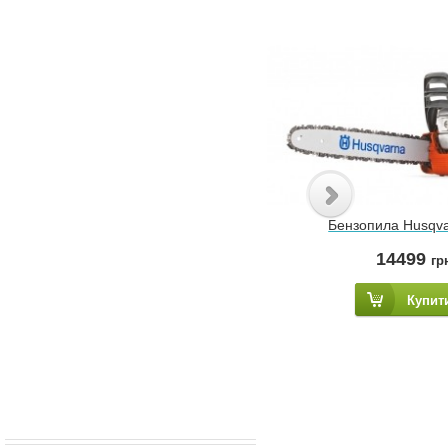
Бензопила Husqva
14499
гр
Купит