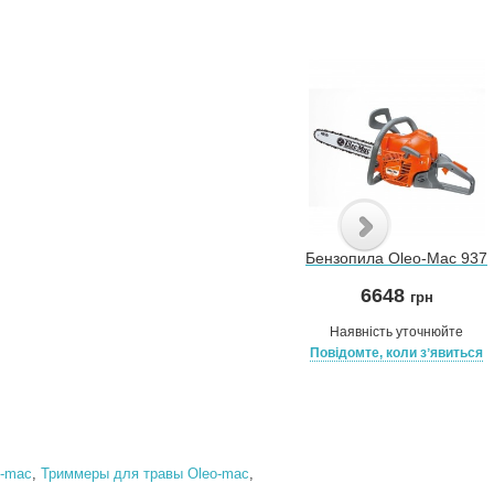
Бензопила Oleo-Mac 937
6648
грн
Наявність уточнюйте
Повідомте, коли зʼявиться
o-mac
,
Триммеры для травы Oleo-mac
,