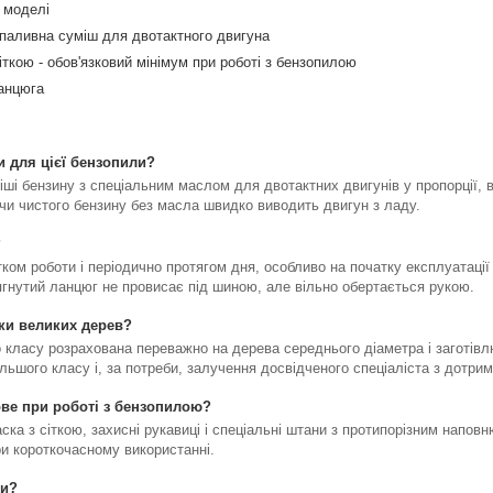
ї моделі
паливна суміш для двотактного двигуна
сіткою - обов'язковий мінімум при роботі з бензопилою
ланцюга
 для цієї бензопили?
ші бензину з спеціальним маслом для двотактних двигунів у пропорції, вк
чи чистого бензину без масла швидко виводить двигун з ладу.
?
ком роботи і періодично протягом дня, особливо на початку експлуатації 
гнутий ланцюг не провисає під шиною, але вільно обертається рукою.
ки великих дерев?
 класу розрахована переважно на дерева середнього діаметра і заготів
льшого класу і, за потреби, залучення досвідченого спеціаліста з дотрим
ве при роботі з бензопилою?
аска з сіткою, захисні рукавиці і спеціальні штани з протипорізним напо
ри короткочасному використанні.
ми?