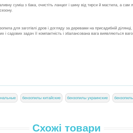
ливну суміш з бака, очистіть ланцюг і шину від тирси й мастила, а сам
сезону.
опила для заготівлі дров і догляду за деревами на присадибній ділянці,
их і садових задач її компактність і збалансована вага виявляються ва
ональные
бензопилы китайские
бензопилы украинские
бензопил
Схожі товари