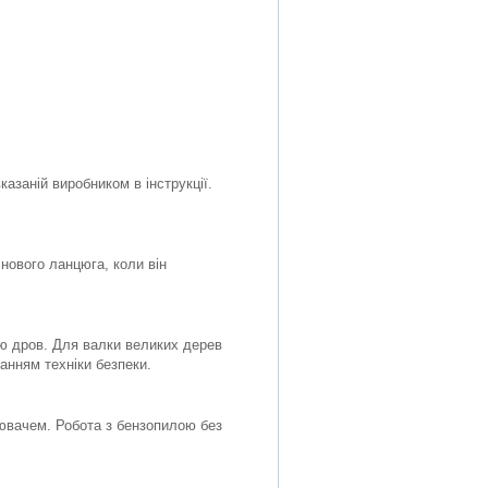
азаній виробником в інструкції.
нового ланцюга, коли він
лю дров. Для валки великих дерев
анням техніки безпеки.
внювачем. Робота з бензопилою без