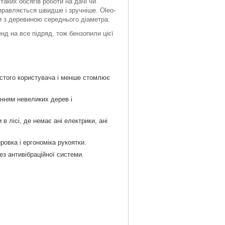
таких обсягів роботи на дачі чи
правляється швидше і зручніше. Oleo-
ти з деревиною середнього діаметра.
енд на все підряд, тож бензопили цієї
стого користувача і менше стомлює
нням невеликих дерев і
 лісі, де немає ані електрики, ані
овка і ергономіка рукоятки.
з антивібраційної системи.