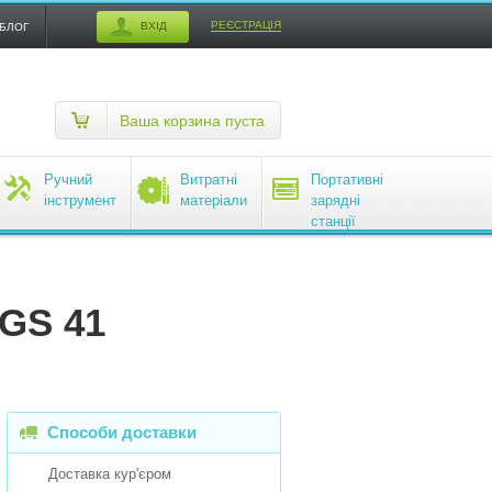
РЕЄСТРАЦІЯ
ВХІД
БЛОГ
Ваша корзина пуста
Ручний
Витратні
Портативні
інструмент
матеріали
зарядні
станції
EcoFlow
 GS 41
Способи доставки
Доставка кур'єром