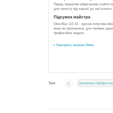
Перед тривалим зберіганням злийте па
для захисту від корозії до наступного 
Підсумок майстра
Oleo-Mac GS 41 - зручна побутова бенз
вона не призначена, для типових дачн
професійної моделі.
Смотреть полное Опис
Теги:
бензопилы професси