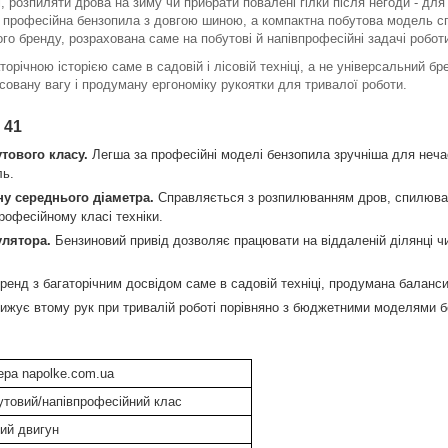
, розпиляти дрова на зиму чи прибрати повалені гілки після негоди - для 
а професійна бензопила з довгою шиною, а компактна побутова модель с
ого бренду, розрахована саме на побутові й напівпрофесійні задачі робо
торічною історією саме в садовій і лісовій техніці, а не універсальний бр
нсовану вагу і продуману ергономіку рукоятки для тривалої роботи.
 41
утового класу.
Легша за професійні моделі бензопила зручніша для неча
ль.
ну середнього діаметра.
Справляється з розпилюванням дров, спилюва
рофесійному класі техніки.
улятора.
Бензиновий привід дозволяє працювати на віддаленій ділянці чи в
енд з багаторічним досвідом саме в садовій техніці, продумана балансир
ижує втому рук при тривалій роботі порівняно з бюджетними моделями бе
ра napolke.com.ua
утовий/напівпрофесійний клас
ий двигун