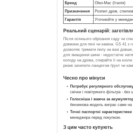
Бренд
Oleo-Mac (Італія)
Призначення
Розпил дров, спилюв
Гарантія
Уточнюйте у менедж
Реальний сценарій: заготівля
Після осіннього обрізання саду чи спи
довжини для печі чи каміна. GS 41 з 
дозволяє тримати пилу на вазі довше,
для змащення шини - недостатнє натя
колоду на дрова, спирайте її на козли
ризик зачепити ланцюгом ґрунт чи кам
Чесно про мінуси
Потребує регулярного обслугову
свічки і повітряного фільтра - бе
Голосніша і важча за акумулято
бензинова модель виграє саме на 
Точні паспортні характеристики 
менеджера перед покупкою.
З цим часто купують