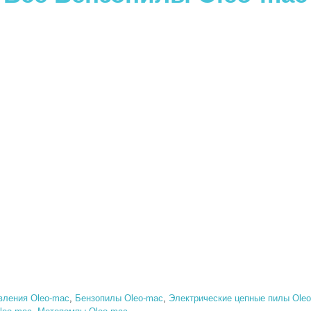
вления Oleo-mac
,
Бензопилы Oleo-mac
,
Электрические цепные пилы Ole