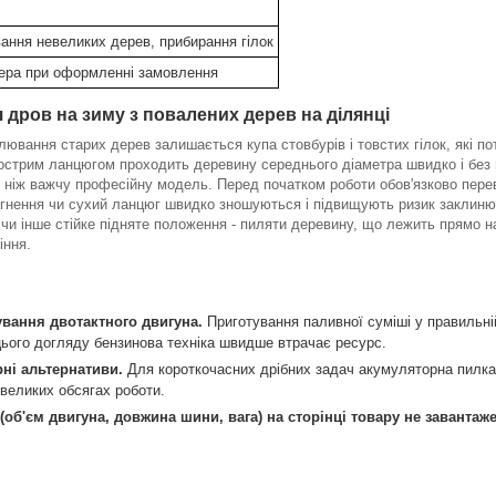
ання невеликих дерев, прибирання гілок
ера при оформленні замовлення
 дров на зиму з повалених дерев на ділянці
лювання старих дерев залишається купа стовбурів і товстих гілок, які по
гострим ланцюгом проходить деревину середнього діаметра швидко і без 
 ніж важчу професійну модель. Перед початком роботи обов'язково перев
гнення чи сухий ланцюг швидко зношуються і підвищують ризик заклиню
 чи інше стійке підняте положення - пиляти деревину, що лежить прямо н
іння.
вання двотактного двигуна.
Приготування паливної суміші у правильній
з цього догляду бензинова техніка швидше втрачає ресурс.
рні альтернативи.
Для короткочасних дрібних задач акумуляторна пилка 
великих обсягах роботи.
(об'єм двигуна, довжина шини, вага) на сторінці товару не завантаже