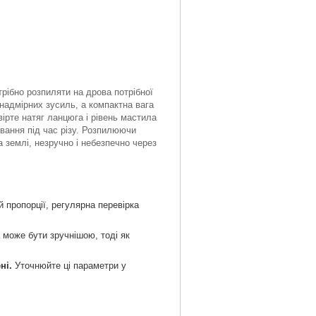
трібно розпиляти на дрова потрібної
надмірних зусиль, а компактна вага
ірте натяг ланцюга і рівень мастила
вання під час різу. Розпилюючи
а землі, незручно і небезпечно через
 пропорції, регулярна перевірка
може бути зручнішою, тоді як
ні.
Уточнюйте ці параметри у