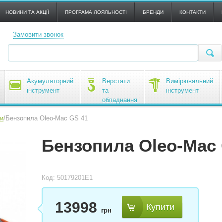
НОВИНИ ТА АКЦІЇ
ПРОГРАМА ЛОЯЛЬНОСТІ
БРЕНДИ
КОНТАКТИ
Замовити звонок
Акумуляторний
Верстати
Вимірювальний
інструмент
та
інструмент
обладнання
и
/
Бензопила Oleo-Mac GS 41
Бензопила Oleo-Mac
Код: 50179201E1
13998
Купити
грн