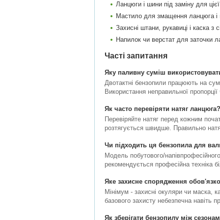
Ланцюги і шини під заміну для ціє
Мастило для змащення ланцюга і 
Захисні штани, рукавиці і каска з 
Напилок чи верстат для заточки 
Часті запитання
Яку паливну суміш використовувати
Двотактні бензопили працюють на сумі
Використання неправильної пропорції 
Як часто перевіряти натяг ланцюга
Перевіряйте натяг перед кожним почат
розтягується швидше. Правильно натя
Чи підходить ця бензопила для вал
Модель побутового/напівпрофесійного
рекомендується професійна техніка бі
Яке захисне спорядження обов'язко
Мінімум - захисні окуляри чи маска, к
базового захисту небезпечна навіть п
Як зберігати бензопилу між сезона