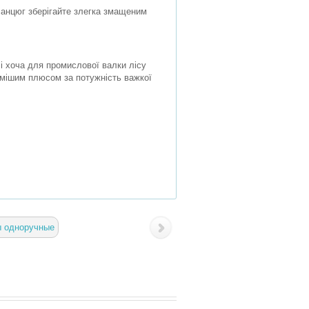
 ланцюг зберігайте злегка змащеним
 і хоча для промислової валки лісу
гомішим плюсом за потужність важкої
ы одноручные