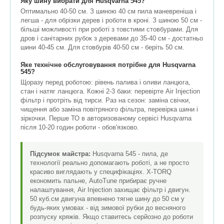
Яку шину вибрати для Husqvarna 545?
Оптимально 40-50 см. З шиною 40 см пила маневреніша і
легша - для обрізки дерев і роботи в кроні. З шиною 50 см -
більші можливості при роботі з товстими стовбурами. Для
дров і санітарних рубок з деревами до 35-40 см - достатньо
шини 40-45 см. Для стовбурів 40-50 см - беріть 50 см.
Яке технічне обслуговування потрібне для Husqvarna
545?
Щоразу перед роботою: рівень палива і оливи ланцюга,
стан і натяг ланцюга. Кожні 2-3 баки: перевірте Air Injection
фільтр і протріть від тирси. Раз на сезон: заміна свічки,
чищення або заміна повітряного фільтра, перевірка шини і
зіркочки. Перше ТО в авторизованому сервісі Husqvarna
після 10-20 годин роботи - обов'язково.
Підсумок майстра:
Husqvarna 545 - пила, де
технології реально допомагають роботі, а не просто
красиво виглядають у специфікаціях. X-TORQ
економить пальне, AutoTune прибирає ручне
налаштування, Air Injection захищає фільтр і двигун.
50 куб.см двигуна впевнено тягне шину до 50 см у
будь-яких умовах - від зимової рубки до весняного
розпуску кряжів. Якщо ставитесь серйозно до роботи