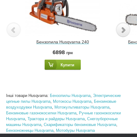
Бензопила Husqvarna 240
Бенз
6898
грн
Купити
Інші товари Husqvarna:
Бензопилы Husqvarna
,
Электрические
цепные пилы Husqvarna
,
Мотокосы Husqvarna
,
Бензиновые
воздуходувки Husqvarna
,
Мотокультиваторы Husqvarna
,
Бензиновые газонокосилки Husqvarna
,
Ручные газонокосилки
Husqvarna
,
Трактора и райдеры Husqvarna
,
Снегоуборочные
машины Husqvarna
,
Скарификаторы бензиновые Husqvarna
,
Бензоножницы Husqvarna
,
Мотобуры Husqvarna