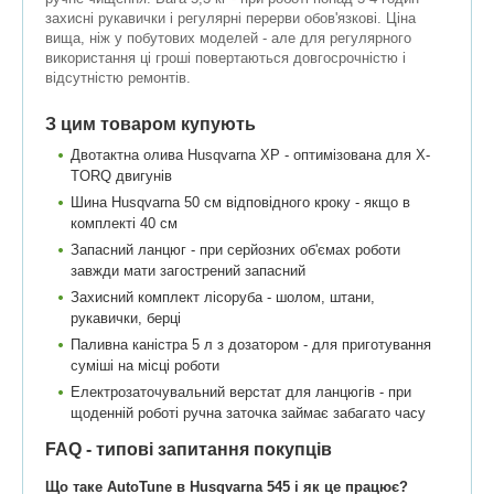
захисні рукавички і регулярні перерви обов'язкові. Ціна
вища, ніж у побутових моделей - але для регулярного
використання ці гроші повертаються довгосрочністю і
відсутністю ремонтів.
З цим товаром купують
Двотактна олива Husqvarna XP - оптимізована для X-
TORQ двигунів
Шина Husqvarna 50 см відповідного кроку - якщо в
комплекті 40 см
Запасний ланцюг - при серйозних об'ємах роботи
завжди мати загострений запасний
Захисний комплект лісоруба - шолом, штани,
рукавички, берці
Паливна каністра 5 л з дозатором - для приготування
суміші на місці роботи
Електрозаточувальний верстат для ланцюгів - при
щоденній роботі ручна заточка займає забагато часу
FAQ - типові запитання покупців
Що таке AutoTune в Husqvarna 545 і як це працює?