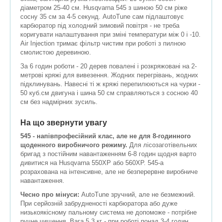
діаметром 25-40 см. Husqvarna 545 з шиною 50 см ріже
сосну 35 см за 4-5 секунд. AutoTune сам підлаштовує
карбюратор під холодний зимовий повітря - не треба
коригувати налаштування при зміні температури між 0 і -10.
Air Injection тримає фільтр чистим при роботі з пилною
смолистою деревиною.
За 6 годин роботи - 20 дерев повалені і розкряжовані на 2-
метрові кряжі для вивезення. Жодних перегрівань, жодних
підклинувань. Навесні ті ж кряжі перепилюються на чурки -
50 куб.см двигуна і шина 50 см справляються з сосною 40
см без надмірних зусиль.
На що звернути увагу
545 - напівпрофесійний клас, але не для 8-годинного
щоденного виробничого режиму.
Для лісозаготівельних
бригад з постійним навантаженням 6-8 годин щодня варто
дивитися на Husqvarna 550XP або 560XP. 545-а
розрахована на інтенсивне, але не безперервне виробниче
навантаження.
Чесно про мінуси:
AutoTune зручний, але не безмежний.
При серйозній забрудненості карбюратора або дуже
низькоякісному пальному система не допоможе - потрібне
ручне чищення. Вага 5,3 кг - при роботі понад 3-4 годин