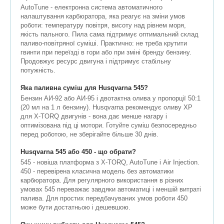
AutoTune - електронна система автоматичного
налаштування карбюратора, яка реагує на зміни умов
роботи: температуру повітря, висоту над рівнем моря,
якість пального. Пила сама підтримує оптимальний склад
паливо-повітряної суміші. Практично: не треба крутити
гвинти при переїзді в гори або при зміні бренду бензину.
Продовжує ресурс двигуна і підтримує стабільну
потужність.
Яка паливна суміш для Husqvarna 545?
Бензин АИ-92 або АИ-95 і двотактна олива у пропорції 50:1
(20 мл на 1 л бензину). Husqvarna рекомендує оливу XP
для X-TORQ двигунів - вона дає менше нагару і
оптимізована під ці мотори. Готуйте суміш безпосередньо
перед роботою, не зберігайте більше 30 днів.
Husqvarna 545 або 450 - що обрати?
545 - новіша платформа з X-TORQ, AutoTune і Air Injection.
450 - перевірена класична модель без автоматики
карбюратора. Для регулярного використання в різних
умовах 545 переважає завдяки автоматиці і меншій витраті
палива. Для простих передбачуваних умов роботи 450
може бути достатньою і дешевшою.