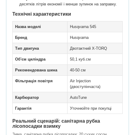
десятків літрів економії і менше зупинок на заправку.
Технічні характеристики
Назва моделі
Husqvarna 545
Бренд
Husqvarna
Тип двигуна
Двотактний X-TORQ
Об'єм циліндра
50,1 куб.см
Рекомендована шина
40-50 см
Фільтрація повітря
Air Injection
(двоступінчаста)
Карбюратор
AutoTune
Гарантія
Уточнюйте при покупці
Реальний сценарій: санітарна рубка
лісопосадки взимку
Зима, санітарна рубка лісопосадки: 20 сухих сосон