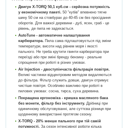
Двигун X-TORQ 50,1 куб.см - серйозна потужність
у економічному пакеті.
50 "кубів" впевнено тягне
шину 50 см на стовбурах до 40-45 см без просідання
оборотів. Для важкої деревини - дуб, ясен, граб - це
рівень, де пила не задихається.
AutoTune - автоматичне налаштування
карбюратора.
Пила сама підлаштовується під зміни
температури, висоти над рівнем моря і якості
пального. Не треба крутити гвинти карбюратора при
переїзді або при зміні бренду бензину - реальне
спрощення при роботі в різних умовах.
Air Injection - двоступінчаста фільтрація повітря.
Великі частинки відцентровим методом видаляються
до фільтра. Фільтр служить довше, двигун отримує
чистіше повітря. Особливо важливо при роботі в
пилових умовах: сосна, тирса, суха деревина.
Покращена ергономіка - кришка масляного бака
без монети, фільтр без інструменту.
Дрібниці при
одиничному обслуговуванні, але суттєва різниця при
щоденному використанні протягом сезону.
X-TORQ - 20% менше пального при тій самій
потужності.
За сезон інтенсивної роботи кілька