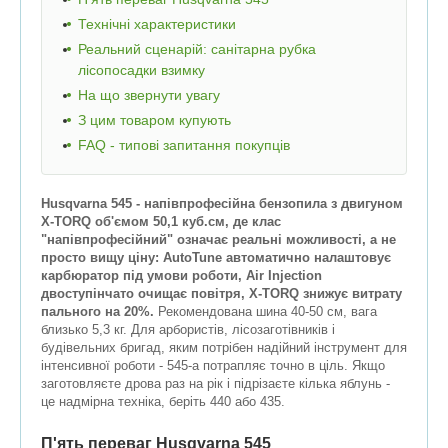
Технічні характеристики
Реальний сценарій: санітарна рубка
лісопосадки взимку
На що звернути увагу
З цим товаром купують
FAQ - типові запитання покупців
Husqvarna 545 - напівпрофесійна бензопила з двигуном
X-TORQ об'ємом 50,1 куб.см, де клас
"напівпрофесійний" означає реальні можливості, а не
просто вищу ціну: AutoTune автоматично налаштовує
карбюратор під умови роботи, Air Injection
двоступінчато очищає повітря, X-TORQ знижує витрату
пального на 20%.
Рекомендована шина 40-50 см, вага
близько 5,3 кг. Для арбористів, лісозаготівників і
будівельних бригад, яким потрібен надійний інструмент для
інтенсивної роботи - 545-а потрапляє точно в ціль. Якщо
заготовляєте дрова раз на рік і підрізаєте кілька яблунь -
це надмірна техніка, беріть 440 або 435.
П'ять переваг Husqvarna 545