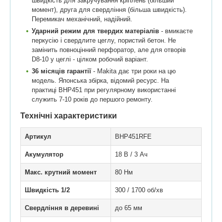
швидкість для закручування кріплень (більший
момент), друга для свердління (більша швидкість).
Перемикач механічний, надійний.
Ударний режим для твердих матеріалів
- вмикаєте
перкусію і свердлите цеглу, пористий бетон. Не
замінить повноцінний перфоратор, але для отворів
D8-10 у цеглі - цілком робочий варіант.
36 місяців гарантії
- Makita дає три роки на цю
модель. Японська збірка, відомий ресурс. На
практиці BHP451 при регулярному використанні
служить 7-10 років до першого ремонту.
Технічні характеристики
Артикул
BHP451RFE
Акумулятор
18 В / 3 Ач
Макс. крутний момент
80 Нм
Швидкість 1/2
300 / 1700 об/хв
Свердління в деревині
до 65 мм