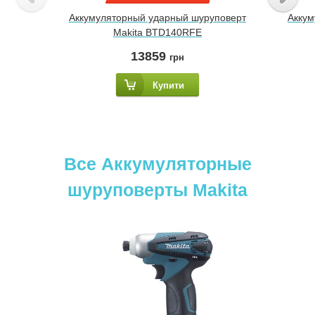
Аккумуляторный ударный шуруповерт
Аккум
Makita BTD140RFE
13859
грн
Купити
Все Аккумуляторные
шуруповерты Makita