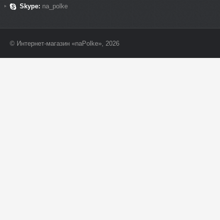
Skype:
na_polke
© Интернет-магазин «naPolke», 2026