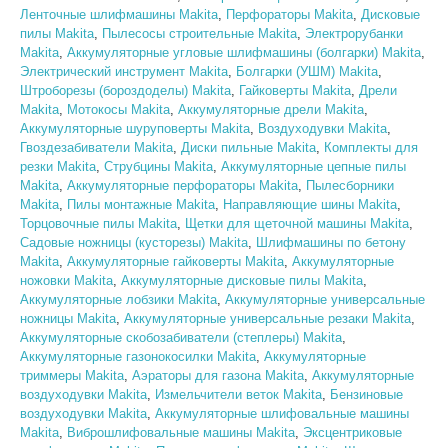
Ленточные шлифмашины Makita
,
Перфораторы Makita
,
Дисковые
пилы Makita
,
Пылесосы строительные Makita
,
Электрорубанки
Makita
,
Аккумуляторные угловые шлифмашины (болгарки) Makita
,
Электрический инструмент Makita
,
Болгарки (УШМ) Makita
,
Штроборезы (бороздоделы) Makita
,
Гайковерты Makita
,
Дрели
Makita
,
Мотокосы Makita
,
Аккумуляторные дрели Makita
,
Аккумуляторные шуруповерты Makita
,
Воздуходувки Makita
,
Гвоздезабиватели Makita
,
Диски пильные Makita
,
Комплекты для
резки Makita
,
Струбцины Makita
,
Аккумуляторные цепные пилы
Makita
,
Аккумуляторные перфораторы Makita
,
Пылесборники
Makita
,
Пилы монтажные Makita
,
Направляющие шины Makita
,
Торцовочные пилы Makita
,
Щетки для щеточной машины Makita
,
Садовые ножницы (кусторезы) Makita
,
Шлифмашины по бетону
Makita
,
Аккумуляторные гайковерты Makita
,
Аккумуляторные
ножовки Makita
,
Аккумуляторные дисковые пилы Makita
,
Аккумуляторные лобзики Makita
,
Аккумуляторные универсальные
ножницы Makita
,
Аккумуляторные универсальные резаки Makita
,
Аккумуляторные скобозабиватели (степлеры) Makita
,
Аккумуляторные газонокосилки Makita
,
Аккумуляторные
триммеры Makita
,
Аэраторы для газона Makita
,
Аккумуляторные
воздуходувки Makita
,
Измельчители веток Makita
,
Бензиновые
воздуходувки Makita
,
Аккумуляторные шлифовальные машины
Makita
,
Виброшлифовальные машины Makita
,
Эксцентриковые