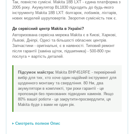
Так, повністю сумісні. Makita 18В LXT - єдина платформа з
2005 року. Акумулятор BL1830 підходить до будь-якого
інструменту Makita 18В LXT: болгарок, лобзиків, ліхтарів,
нових моделей шуруповертів. Зворотня сумісність теж є.
Де сервісний центр Makita в Україні?
Авторизована сервісна мережа Makita є в Києві, Харкові,
Львові, Дніпрі, Одесі та більшості обласних центрів.
Запчастини - оригінальні, є в наявності. Типовий ремонт
після гарантії (заміна щіток, підшипника) - 500-800 грн
послуга + вартість деталей.
Підсумок майстра:
Makita BHP451RFE - перевірений
вибір для тих, хто хоче один надійний інструмент для
щоденного монтажу та свердління. 80 Нм, два
акумулятори в комплекті, три роки гарантії - це
пропозиція без прихованих підводних каменів. Якщо
80% вашої роботи - це закрутити-просвердлити, ця
Makita буде з вами не один рік.
Смотреть полное Опис