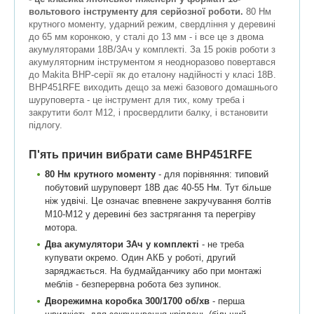
вольтового інструменту для серйозної роботи.
80 Нм
крутного моменту, ударний режим, свердління у деревині
до 65 мм коронкою, у сталі до 13 мм - і все це з двома
акумуляторами 18В/3Ач у комплекті. За 15 років роботи з
акумуляторним інструментом я неодноразово повертався
до Makita BHP-серії як до еталону надійності у класі 18В.
BHP451RFE виходить дещо за межі базового домашнього
шуруповерта - це інструмент для тих, кому треба і
закрутити болт М12, і просвердлити балку, і встановити
підлогу.
П'ять причин вибрати саме BHP451RFE
80 Нм крутного моменту
- для порівняння: типовий
побутовий шуруповерт 18В дає 40-55 Нм. Тут більше
ніж удвічі. Це означає впевнене закручування болтів
М10-М12 у деревині без застрягання та перегріву
мотора.
Два акумулятори 3Ач у комплекті
- не треба
купувати окремо. Один АКБ у роботі, другий
заряджається. На будмайданчику або при монтажі
меблів - безперервна робота без зупинок.
Дворежимна коробка 300/1700 об/хв
- перша