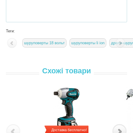
Теги:
шуруповерты 18 вольт
шуруповерты li ion
дрели-шуру
Схожі товари
Доставка бесплатно!