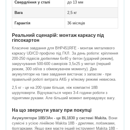
Свердління у сталі
до 13 мм
Вага
2,5 кг
Гарантія
36 місяців
Реальний сценарій: монтаж каркасу під
гіпсокартон
Класичне завдання для BHP451RFE - монтаж металевого
каркасу UD/CD профілю під ГКЛ. За день роботи: кріплення
200-250 підвісів дюбелями 6х40 у бетон (ударний режим),
закручування 500-600 саморізів 3,5х25 у метал (перший
режим, 300 об/хв з обмежувачем моменту). Два
акумулятори на таке завдання вистачає з запасом - при
правильній роботі витрата АКБ у м'якому режимі невисока.
2,5 кг - це на 200 грам більше, ніж компактні 18В
шуруповерти. Відчувається через 3-4 години роботи з
піднятими руками. Але більший момент виправдовує вагу.
На що звернути увагу при покупці
Акумулятори 18В/3Ач - це BL1830 у системі Makita.
Вони
сумісні з усією лінійкою Makita 18В - дрилями, лобзиками,
болгарками. Якщо вже маєте інший інструмент Makita 18В -