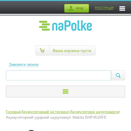
РЕЄСТРАЦІЯ
ВХІД
Ваша корзина пуста
Замовити звонок
Головна
/
Акумуляторний інструмент
/
Акумуляторні шуруповерти
/
Акумуляторний ударний шуруповерт Makita BHP451RFE