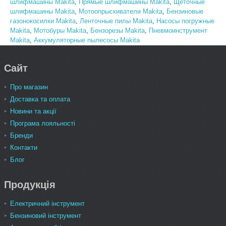
шлифмашины Makita
,
Прямые шлифмашины Makita
,
Щеточные
шлифмашины Makita
,
Мотоопрыскиватели Makita
,
Бензиновые
газонокосилки Makita
,
Ленточные пилы Makita
,
Насосы погружные
Makita
,
Мотобуры Makita
,
Бензорезы Makita
,
Пневмоинструмент
Makita
,
Аккумуляторные пылесосы Makita
Сайт
Про магазин
Доставка та оплата
Новини та акції
Програма лояльності
Бренди
Контакти
Блог
Продукція
Електричний інструмент
Бензиновий інструмент