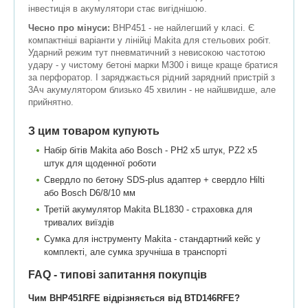
інвестиція в акумулятори стає вигіднішою.
Чесно про мінуси:
BHP451 - не найлегший у класі. Є
компактніші варіанти у лінійці Makita для стельових робіт.
Ударний режим тут пневматичний з невисокою частотою
удару - у чистому бетоні марки М300 і вище краще братися
за перфоратор. І заряджається рідний зарядний пристрій з
3Ач акумулятором близько 45 хвилин - не найшвидше, але
прийнятно.
З цим товаром купують
Набір бітів Makita або Bosch - PH2 x5 штук, PZ2 x5
штук для щоденної роботи
Свердло по бетону SDS-plus адаптер + свердло Hilti
або Bosch D6/8/10 мм
Третій акумулятор Makita BL1830 - страховка для
тривалих виїздів
Сумка для інструменту Makita - стандартний кейс у
комплекті, але сумка зручніша в транспорті
FAQ - типові запитання покупців
Чим BHP451RFE відрізняється від BTD146RFE?