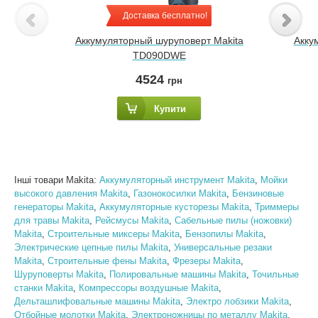
Доставка бесплатно!
Аккумуляторный шуруповерт Makita
Акку
TD090DWE
4524
грн
Купити
Інші товари Makita:
Аккумуляторный инструмент Makita
,
Мойки
высокого давления Makita
,
Газонокосилки Makita
,
Бензиновые
генераторы Makita
,
Аккумуляторные кусторезы Makita
,
Триммеры
для травы Makita
,
Рейсмусы Makita
,
Сабельные пилы (ножовки)
Makita
,
Строительные миксеры Makita
,
Бензопилы Makita
,
Электрические цепные пилы Makita
,
Универсальные резаки
Makita
,
Строительные фены Makita
,
Фрезеры Makita
,
Шуруповерты Makita
,
Полировальные машины Makita
,
Точильные
станки Makita
,
Компрессоры воздушные Makita
,
Дельташлифовальные машины Makita
,
Электро лобзики Makita
,
Отбойные молотки Makita
,
Электроножницы по металлу Makita
,