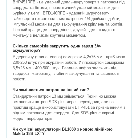
BHP451RFE - це ударний дриль-шуруповерт з патроном під
свердла та бітами, пневматичний ударний механізм для
буріння у цеглі. BTD146RFE - ударний шуруповерт-
гайковерт з гексагональним патроном 1/4 дюйма під біти,
імпульсний механізм для закручування кріплень та болтів.
Перший краще для свердління, другий - для швидкого
монтажу з великим крутним моментом.
Скільки саморізів закрутить один заряд 3Ач
акумулятора?
У деревину (ялина, сосна) саморізом 4,2х75 мм - приблизно
200-250 штук при акуратній роботі. У гіпсокартон саморізом
3,5х25 мм - 400-500 штук. Реальна цифра залежить від
твердості матеріалу, глибини закручування та швидкості
роботи.
Чи замінюється патрон на інший тип?
Стандартний патрон 13 мм знімається. Технічно можна
встановити патрон SDS-plus через перехідник, але на
практиці краще використовувати BHP451 за призначенням з
рідним патроном для свердел. Для SDS-plus є окремі
моделі перфораторів.
Чи сумісні акумулятори BL1830 з новою лінійкою
Makita 18В LXT?