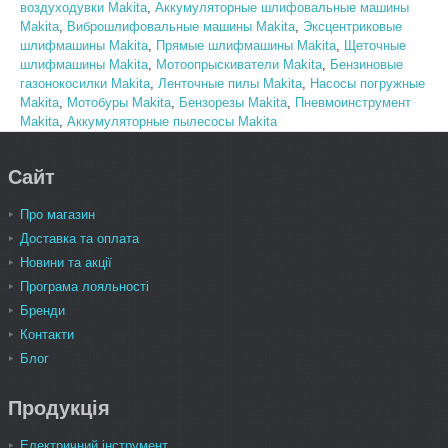
воздуходувки Makita
,
Аккумуляторные шлифовальные машины
Makita
,
Виброшлифовальные машины Makita
,
Эксцентриковые
шлифмашины Makita
,
Прямые шлифмашины Makita
,
Щеточные
шлифмашины Makita
,
Мотоопрыскиватели Makita
,
Бензиновые
газонокосилки Makita
,
Ленточные пилы Makita
,
Насосы погружные
Makita
,
Мотобуры Makita
,
Бензорезы Makita
,
Пневмоинструмент
Makita
,
Аккумуляторные пылесосы Makita
Сайт
Про магазин
Доставка та оплата
Новини та акції
Програма лояльності
Бренди
Контакти
Блог
Продукція
Електричний інструмент