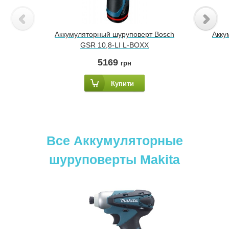
Аккумуляторный шуруповерт Bosch
Акку
GSR 10,8-LI L-BOXX
5169
грн
Купити
Все Аккумуляторные
шуруповерты Makita