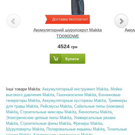
Доставка бесплатно!
Акумуляторний шурупокрут Makita
Акку
TD090DWE
4524
грн
Купити
Інші товари Makita:
Аккумуляторный инструмент Makita
,
Мойки
высокого давления Makita
,
Газонокосилки Makita
,
Бензиновые
генераторы Makita
,
Аккумуляторные кусторезы Makita
,
Триммеры
для травы Makita
,
Рейсмусы Makita
,
Сабельные пилы (ножовки)
Makita
,
Строительные миксеры Makita
,
Бензопилы Makita
,
Электрические цепные пилы Makita
,
Универсальные резаки
Makita
,
Строительные фены Makita
,
Фрезеры Makita
,
Шуруповерты Makita
,
Полировальные машины Makita
,
Точильные
станки Makita
,
Компрессоры воздушные Makita
,