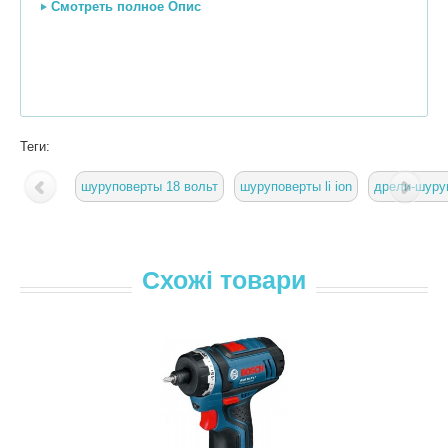
Смотреть полное Опис
Теги:
шуруповерты 18 вольт
шуруповерты li ion
дрели-шуру
Схожі товари