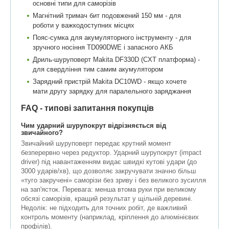
основні типи для саморізів
Магнітний тримач бит подовжений 150 мм - для
роботи у важкодоступних місцях
Пояс-сумка для акумуляторного інструменту - для
зручного носіння TD090DWE і запасного АКБ
Дриль-шуруповерт Makita DF330D (CXT платформа) -
для свердління тим самим акумулятором
Зарядний пристрій Makita DC10WD - якщо хочете
мати другу зарядку для паралельного заряджання
FAQ - типові запитання покупців
Чим ударний шурупокрут відрізняється від
звичайного?
Звичайний шуруповерт передає крутний момент
безперервно через редуктор. Ударний шурупокрут (impact
driver) під навантаженням видає швидкі кутові удари (до
3000 ударів/хв), що дозволяє закручувати значно більш
«туго закручені» саморізи без зриву і без великого зусилля
на зап'ясток. Перевага: менша втома руки при великому
обсязі саморізів, кращий результат у щільній деревині.
Недолік: не підходить для точних робіт, де важливий
контроль моменту (наприклад, кріплення до алюмінієвих
профілів).