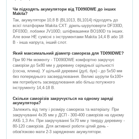
Чи підходять акумулятори від TD090DWE до інших
Makita?
Так, акумулятори 10,8 В (BL1013, BL1014) підходять до
всієї платформи Makita CXT: дриль-шуруповерти DF330D,
DF030D, лобзики JV100D, шліфмашинки BO180D та інших.
Але вони НЕ сумісні з інструментами Makita 14,4 В або 18
В - інша напруга, інший слот.
Який максимальний діаметр самореза для TD090DWE?
При 90 Нм моменту - TD090DWE комфортно закручує
саморізи до 5x80 мм у деревину середньої щільності
(сосна, ялина). У щільній деревині (дуб, бук) - до 5x50 мм
без попереднього засвердлювання. Великі шурупи 6x100+
мм потребують засвердлювання або більш потужного
інструменту 14,4-18 В.
Скільки саморізів закручується на одному заряді
акумулятора?
Залежить від типу і розміру самореза та матеріалу. При
закручуванні 4x35 мм у ДСП - 300-400 саморізів на одному
АКБ 1,3 Ач. При закручуванні 5x70 мм у тверду деревину -
80-120 саморізів. Для активної роботи цілий день -
обов'язково мати 2-3 заряджених акумулятори.