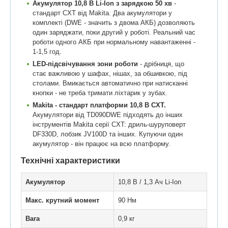
Акумулятор 10,8 В Li-Ion з зарядкою 50 хв
-
стандарт CXT від Makita. Два акумулятори у
комплекті (DWE - значить з двома АКБ) дозволяють
один заряджати, поки другий у роботі. Реальний час
роботи одного АКБ при нормальному навантаженні -
1-1,5 год.
LED-підсвічування зони роботи
- дрібниця, що
стає важливою у шафах, нішах, за обшивкою, під
столами. Вмикається автоматично при натисканні
кнопки - не треба тримати ліхтарик у зубах.
Makita - стандарт платформи 10,8 В CXT.
Акумулятори від TD090DWE підходять до інших
інструментів Makita серії CXT: дриль-шуруповерт
DF330D, лобзик JV100D та інших. Купуючи один
акумулятор - він працює на всю платформу.
Технічні характеристики
Акумулятор
10,8 В / 1,3 Ач Li-Ion
Макс. крутний момент
90 Нм
Вага
0,9 кг