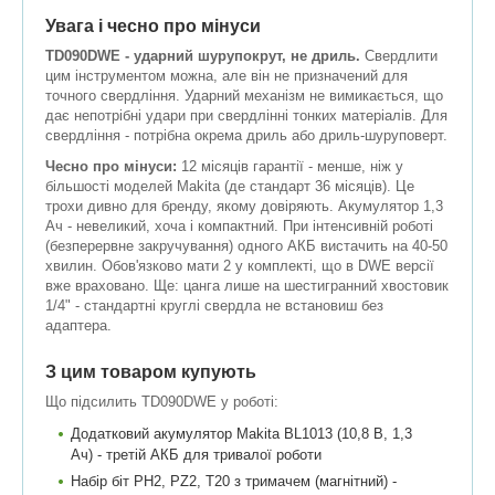
Увага і чесно про мінуси
TD090DWE - ударний шурупокрут, не дриль.
Свердлити
цим інструментом можна, але він не призначений для
точного свердління. Ударний механізм не вимикається, що
дає непотрібні удари при свердлінні тонких матеріалів. Для
свердління - потрібна окрема дриль або дриль-шуруповерт.
Чесно про мінуси:
12 місяців гарантії - менше, ніж у
більшості моделей Makita (де стандарт 36 місяців). Це
трохи дивно для бренду, якому довіряють. Акумулятор 1,3
Ач - невеликий, хоча і компактний. При інтенсивній роботі
(безперервне закручування) одного АКБ вистачить на 40-50
хвилин. Обов'язково мати 2 у комплекті, що в DWE версії
вже враховано. Ще: цанга лише на шестигранний хвостовик
1/4" - стандартні круглі свердла не встановиш без
адаптера.
З цим товаром купують
Що підсилить TD090DWE у роботі:
Додатковий акумулятор Makita BL1013 (10,8 В, 1,3
Ач) - третій АКБ для тривалої роботи
Набір біт PH2, PZ2, T20 з тримачем (магнітний) -