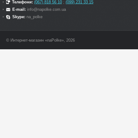
Телефони:
(067) 818 56 10
;
(099) 231 33 15
E-mail:
info@napolke.com.ua
Skype:
na_polke
© Интернет-магазин «naPolke», 2026