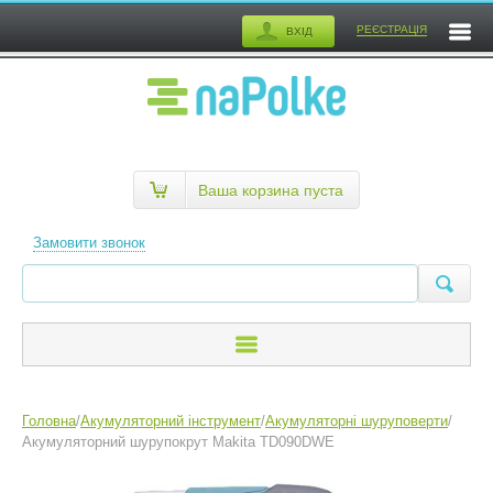
РЕЄСТРАЦІЯ
ВХІД
Ваша корзина пуста
Замовити звонок
Головна
/
Акумуляторний інструмент
/
Акумуляторні шуруповерти
/
Акумуляторний шурупокрут Makita TD090DWE