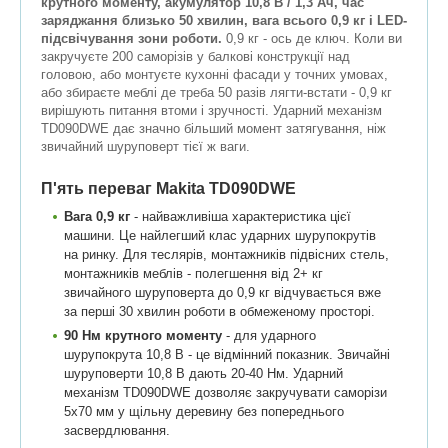
крутного моменту, акумулятор 10,8 В / 1,3 Ач, час
заряджання близько 50 хвилин, вага всього 0,9 кг і LED-
підсвічування зони роботи.
0,9 кг - ось де ключ. Коли ви
закручуєте 200 саморізів у балкові конструкції над
головою, або монтуєте кухонні фасади у точних умовах,
або збираєте меблі де треба 50 разів лягти-встати - 0,9 кг
вирішують питання втоми і зручності. Ударний механізм
TD090DWE дає значно більший момент затягування, ніж
звичайний шуруповерт тієї ж ваги.
П'ять переваг Makita TD090DWE
Вага 0,9 кг
- найважливіша характеристика цієї
машини. Це найлегший клас ударних шурупокрутів
на ринку. Для теслярів, монтажників підвісних стель,
монтажників меблів - полегшення від 2+ кг
звичайного шуруповерта до 0,9 кг відчувається вже
за перші 30 хвилин роботи в обмеженому просторі.
90 Нм крутного моменту
- для ударного
шурупокрута 10,8 В - це відмінний показник. Звичайні
шуруповерти 10,8 В дають 20-40 Нм. Ударний
механізм TD090DWE дозволяє закручувати саморізи
5x70 мм у щільну деревину без попереднього
засвердлювання.