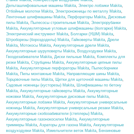
Дельташлифовальные машины Makita
,
Электро лобзики Makita
,
Отбойные молотки Makita
,
Электроножницы по металлу Makita
,
Ленточные шлифмашины Makita
,
Перфораторы Makita
,
Дисковые
пилы Makita
,
Пылесосы строительные Makita
,
Электрорубанки
Makita
,
Аккумуляторные угловые шлифмашины (болгарки) Makita
,
Электрический инструмент Makita
,
Болгарки (УШМ) Makita
,
Штроборезы (бороздоделы) Makita
,
Гайковерты Makita
,
Дрели
Makita
,
Мотокосы Makita
,
Аккумуляторные дрели Makita
,
Аккумуляторные шуруповерты Makita
,
Воздуходувки Makita
,
Гвоздезабиватели Makita
,
Диски пильные Makita
,
Комплекты для
резки Makita
,
Струбцины Makita
,
Аккумуляторные цепные пилы
Makita
,
Аккумуляторные перфораторы Makita
,
Пылесборники
Makita
,
Пилы монтажные Makita
,
Направляющие шины Makita
,
Торцовочные пилы Makita
,
Щетки для щеточной машины Makita
,
Садовые ножницы (кусторезы) Makita
,
Шлифмашины по бетону
Makita
,
Аккумуляторные гайковерты Makita
,
Аккумуляторные
ножовки Makita
,
Аккумуляторные дисковые пилы Makita
,
Аккумуляторные лобзики Makita
,
Аккумуляторные универсальные
ножницы Makita
,
Аккумуляторные универсальные резаки Makita
,
Аккумуляторные скобозабиватели (степлеры) Makita
,
Аккумуляторные газонокосилки Makita
,
Аккумуляторные
триммеры Makita
,
Аэраторы для газона Makita
,
Аккумуляторные
воздуходувки Makita
,
Измельчители веток Makita
,
Бензиновые