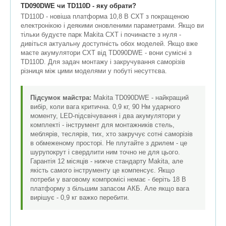
TD090DWE чи TD110D - яку обрати?
TD110D - новіша платформа 10,8 В CXT з покращеною
електронікою і деякими оновленими параметрами. Якщо ви
тільки будуєте парк Makita CXT і починаєте з нуля -
дивіться актуальну доступність обох моделей. Якщо вже
маєте акумулятори CXT від TD090DWE - вони сумісні з
TD110D. Для задач монтажу і закручування саморізів
різниця між цими моделями у побуті несуттєва.
Підсумок майстра:
Makita TD090DWE - найкращий
вибір, коли вага критична. 0,9 кг, 90 Нм ударного
моменту, LED-підсвічування і два акумулятори у
комплекті - інструмент для монтажників стель,
меблярів, теслярів, тих, хто закручує сотні саморізів
в обмеженому просторі. Не плутайте з дрилем - це
шурупокрут і свердлити ним точно не для цього.
Гарантія 12 місяців - нижче стандарту Makita, але
якість самого інструменту це компенсує. Якщо
потреби у ваговому компромісі немає - беріть 18 В
платформу з більшим запасом АКБ. Але якщо вага
вирішує - 0,9 кг важко перебити.