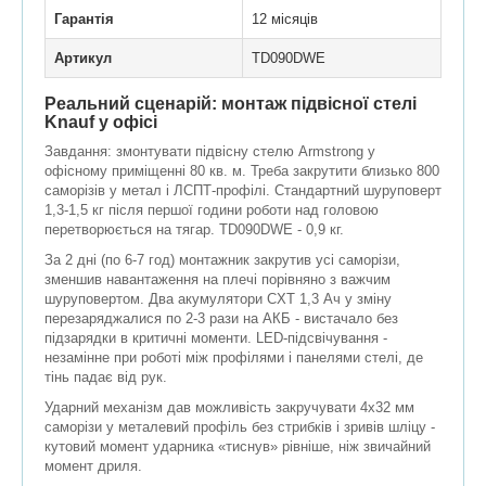
Гарантія
12 місяців
Артикул
TD090DWE
Реальний сценарій: монтаж підвісної стелі
Knauf у офісі
Завдання: змонтувати підвісну стелю Armstrong у
офісному приміщенні 80 кв. м. Треба закрутити близько 800
саморізів у метал і ЛСПТ-профілі. Стандартний шуруповерт
1,3-1,5 кг після першої години роботи над головою
перетворюється на тягар. TD090DWE - 0,9 кг.
За 2 дні (по 6-7 год) монтажник закрутив усі саморізи,
зменшив навантаження на плечі порівняно з важчим
шуруповертом. Два акумулятори CXT 1,3 Ач у зміну
перезаряджалися по 2-3 рази на AКБ - вистачало без
підзарядки в критичні моменти. LED-підсвічування -
незамінне при роботі між профілями і панелями стелі, де
тінь падає від рук.
Ударний механізм дав можливість закручувати 4x32 мм
саморізи у металевий профіль без стрибків і зривів шліцу -
кутовий момент ударника «тиснув» рівніше, ніж звичайний
момент дриля.