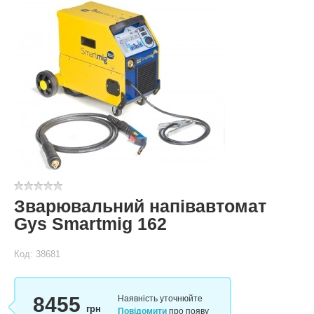
Зварювальний напівавтомат
Gys Smartmig 162
Код: 38681
8455
Наявність уточнюйте
грн
Повідомити
про появу