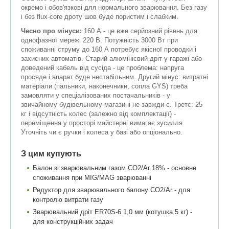
окремо і обов'язкові для нормального зварювання. Без газу
і без flux-core дроту шов буде пористим і слабким.
Чесно про мінуси:
160 А - це вже серйозний рівень для
однофазної мережі 220 В. Потужність 3000 Вт при
споживанні струму до 160 А потребує якісної проводки і
захисних автоматів. Старий алюмінієвий дріт у гаражі або
доведений кабель від сусіда - це проблема: напруга
просяде і апарат буде нестабільним. Другий мінус: витратні
матеріали (пальники, наконечники, сопла GYS) треба
замовляти у спеціалізованих постачальників - у
звичайному будівельному магазині не завжди є. Третє: 25
кг і відсутність колес (залежно від комплектації) -
переміщення у просторі майстерні вимагає зусилля.
Уточніть чи є ручки і колеса у базі або опціонально.
З цим купують
Балон зі зварювальним газом CO2/Ar 18% - основне
споживання при MIG/MAG зварюванні
Редуктор для зварювального балону CO2/Ar - для
контролю витрати газу
Зварювальний дріт ER70S-6 1,0 мм (котушка 5 кг) -
для конструкційних задач