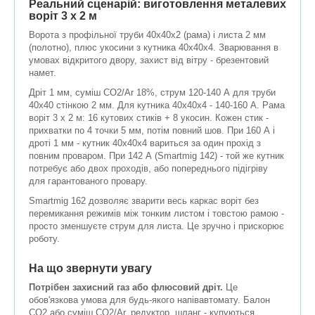
Реальний сценарій: виготовлення металевих
воріт 3 х 2 м
Ворота з профільної труби 40х40х2 (рама) і листа 2 мм
(полотно), плюс укосини з кутника 40х40х4. Зварювання в
умовах відкритого двору, захист від вітру - брезентовий
намет.
Дріт 1 мм, суміш CO2/Ar 18%, струм 120-140 А для труби
40х40 стінкою 2 мм. Для кутника 40х40х4 - 140-160 А. Рама
воріт 3 х 2 м: 16 кутових стиків + 8 укосин. Кожен стик -
прихватки по 4 точки 5 мм, потім повний шов. При 160 А і
дроті 1 мм - кутник 40х40х4 вариться за один прохід з
повним проваром. При 142 А (Smartmig 142) - той же кутник
потребує або двох проходів, або попереднього підігріву
для гарантованого провару.
Smartmig 162 дозволяє зварити весь каркас воріт без
перемикання режимів між тонким листом і товстою рамою -
просто зменшуєте струм для листа. Це зручно і прискорює
роботу.
На що звернути увагу
Потрібен захисний газ або флюсовий дріт.
Це
обов'язкова умова для будь-якого напівавтомату. Балон
CO2 або суміш CO2/Ar, редуктор, шланг - купуються