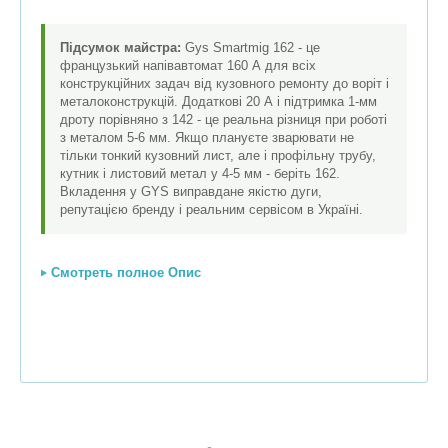
Підсумок майстра:
Gys Smartmig 162 - це
французький напівавтомат 160 А для всіх
конструкційних задач від кузовного ремонту до воріт і
металоконструкцій. Додаткові 20 А і підтримка 1-мм
дроту порівняно з 142 - це реальна різниця при роботі
з металом 5-6 мм. Якщо плануєте зварювати не
тільки тонкий кузовний лист, але і профільну трубу,
кутник і листовий метал у 4-5 мм - беріть 162.
Вкладення у GYS виправдане якістю дуги,
репутацією бренду і реальним сервісом в Україні.
Смотреть полное Опис