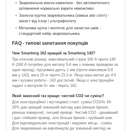
Зварювальна маска-хамелеон - без автоматичного
затемнення нормально варити неможливо
Захисна куртка зварювальника (замша або спілт) -
захист від іскор і ультрафіолету
Металева щітка і молоток для зачистки швів -
стандартний набір зварювальника
FAQ - типові запитання покупців
Чим Smartmig 162 кращий за Smartmig 142?
Три ключові різниці: максимальний струм 160 А проти 140
А (160 А потрібен для металу 5-6 мм з повним проваром за
один прохід), підтримка дроту 1 мм (проти максимум 0,8
мм у 142), вага 25 кг проти 23,3 кг. Якщо ваш метал до 4-5
мм і кузовні роботи - 142 достатній. Якщо є конструкційні
задачі з металом 5+ мм - беріть 162.
Який захисний газ краще: чистий CO2 чи суміш?
Для конструкційної і вуглецевої сталі: суміш CO2/Ar 18-
20% дає кращий зовнішній вигляд шва (менше бризок,
рівніша поверхня), легший провар. Чистий CO2 - дешевший
і дає глибший провар, але більше бризок і грубіший шов.
Для відповідальних конструкцій і видових місць - суміш.
Для зварювання на виробництві де зовнішній вигляд не