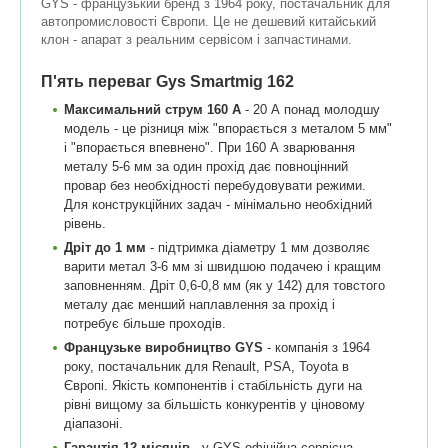
GYS - французький бренд з 1964 року, постачальник для
автопромисловості Європи. Це не дешевий китайський
клон - апарат з реальним сервісом і запчастинами.
П'ять переваг Gys Smartmig 162
Максимальний струм 160 А
- 20 А понад молодшу
модель - це різниця між "впорається з металом 5 мм"
і "впорається впевнено". При 160 А зварювання
металу 5-6 мм за один прохід дає повноцінний
провар без необхідності перебудовувати режими.
Для конструкційних задач - мінімально необхідний
рівень.
Дріт до 1 мм
- підтримка діаметру 1 мм дозволяє
варити метал 3-6 мм зі швидшою подачею і кращим
заповненням. Дріт 0,6-0,8 мм (як у 142) для товстого
металу дає менший наплавлення за прохід і
потребує більше проходів.
Французьке виробництво GYS
- компанія з 1964
року, постачальник для Renault, PSA, Toyota в
Європі. Якість компонентів і стабільність дуги на
рівні вищому за більшість конкурентів у ціновому
діапазоні.
Гарантія 12 місяців
- у GYS офіційна сервісна