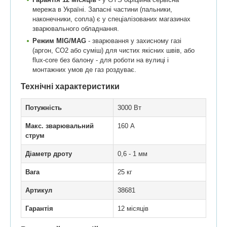
мережа в Україні. Запасні частини (пальники,
наконечники, сопла) є у спеціалізованих магазинах
зварювального обладнання.
Режим MIG/MAG
- зварювання у захисному газі
(аргон, CO2 або суміш) для чистих якісних швів, або
flux-core без балону - для роботи на вулиці і
монтажних умов де газ роздуває.
Технічні характеристики
Потужність
3000 Вт
Макс. зварювальний
160 А
струм
Діаметр дроту
0,6 - 1 мм
Вага
25 кг
Артикул
38681
Гарантія
12 місяців