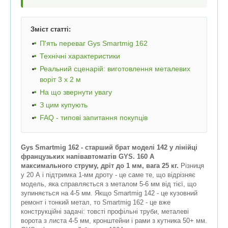
Зміст статті:
П'ять переваг Gys Smartmig 162
Технічні характеристики
Реальний сценарій: виготовлення металевих
воріт 3 х 2 м
На що звернути увагу
З цим купують
FAQ - типові запитання покупців
Gys Smartmig 162 - старший брат моделі 142 у лінійці
французьких напівавтоматів GYS. 160 А
максимального струму, дріт до 1 мм, вага 25 кг.
Різниця
у 20 А і підтримка 1-мм дроту - це саме те, що відрізняє
модель, яка справляється з металом 5-6 мм від тієї, що
зупиняється на 4-5 мм. Якщо Smartmig 142 - це кузовний
ремонт і тонкий метал, то Smartmig 162 - це вже
конструкційні задачі: товсті профільні труби, металеві
ворота з листа 4-5 мм, кронштейни і рами з кутника 50+ мм.