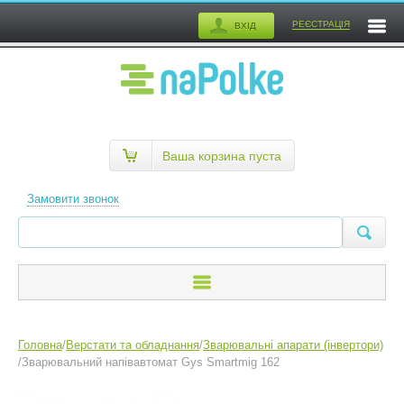
РЕЄСТРАЦІЯ
ВХІД
Ваша корзина пуста
Замовити звонок
Головна
/
Верстати та обладнання
/
Зварювальні апарати (інвертори)
/
Зварювальний напівавтомат Gys Smartmig 162