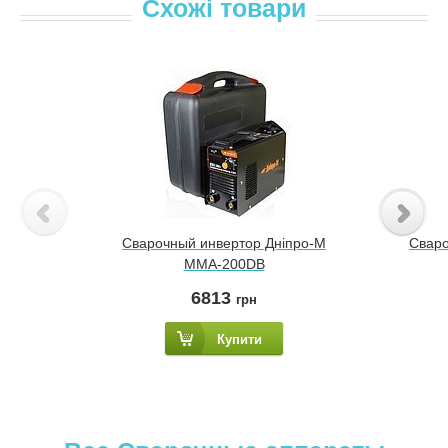
Схожі товари
Сварочный инвертор Дніпро-М
Сваро
ММА-200DB
6813
грн
Купити