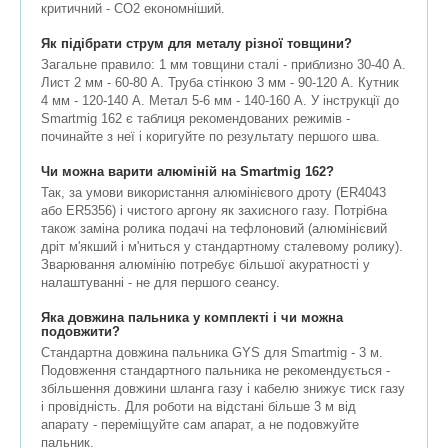
критичний - CO2 економніший.
Як підібрати струм для металу різної товщини?
Загальне правило: 1 мм товщини сталі - приблизно 30-40 А.
Лист 2 мм - 60-80 А. Труба стінкою 3 мм - 90-120 А. Кутник
4 мм - 120-140 А. Метал 5-6 мм - 140-160 А. У інструкції до
Smartmig 162 є таблиця рекомендованих режимів -
починайте з неї і коригуйте по результату першого шва.
Чи можна варити алюміній на Smartmig 162?
Так, за умови використання алюмінієвого дроту (ER4043
або ER5356) і чистого аргону як захисного газу. Потрібна
також заміна ролика подачі на тефлоновий (алюмінієвий
дріт м'якший і м'ниться у стандартному сталевому ролику).
Зварювання алюмінію потребує більшої акуратності у
налаштуванні - не для першого сеансу.
Яка довжина пальника у комплекті і чи можна
подовжити?
Стандартна довжина пальника GYS для Smartmig - 3 м.
Подовження стандартного пальника не рекомендується -
збільшення довжини шланга газу і кабелю знижує тиск газу
і провідність. Для роботи на відстані більше 3 м від
апарату - переміщуйте сам апарат, а не подовжуйте
пальник.