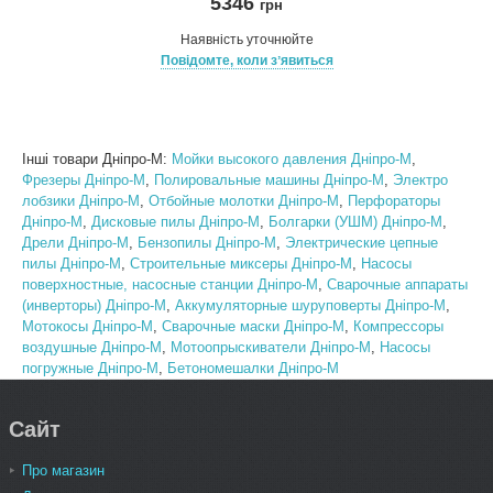
5346
грн
Наявність уточнюйте
Повідомте, коли зʼявиться
Інші товари Днiпро-М:
Мойки высокого давления Днiпро-М
,
Фрезеры Днiпро-М
,
Полировальные машины Днiпро-М
,
Электро
лобзики Днiпро-М
,
Отбойные молотки Днiпро-М
,
Перфораторы
Днiпро-М
,
Дисковые пилы Днiпро-М
,
Болгарки (УШМ) Днiпро-М
,
Дрели Днiпро-М
,
Бензопилы Днiпро-М
,
Электрические цепные
пилы Днiпро-М
,
Строительные миксеры Днiпро-М
,
Насосы
поверхностные, насосные станции Днiпро-М
,
Сварочные аппараты
(инверторы) Днiпро-М
,
Аккумуляторные шуруповерты Днiпро-М
,
Мотокосы Днiпро-М
,
Сварочные маски Днiпро-М
,
Компрессоры
воздушные Днiпро-М
,
Мотоопрыскиватели Днiпро-М
,
Насосы
погружные Днiпро-М
,
Бетономешалки Днiпро-М
Сайт
Про магазин