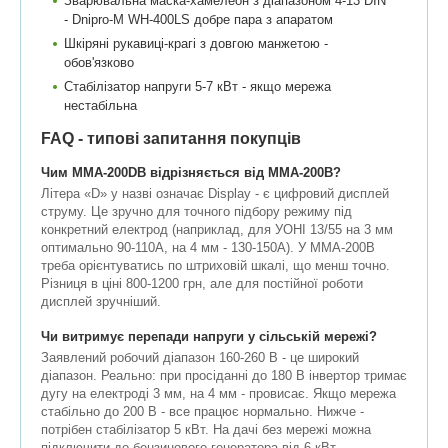
Зварювальна маска-хамелеон з діапазоном 4-13 DIN
- Dnipro-M WH-400LS добре пара з апаратом
Шкіряні рукавиці-крагі з довгою манжетою -
обов'язково
Стабілізатор напруги 5-7 кВт - якщо мережа
нестабільна
FAQ - типові запитання покупців
Чим ММА-200DB відрізняється від ММА-200B?
Літера «D» у назві означає Display - є цифровий дисплей
струму. Це зручно для точного підбору режиму під
конкретний електрод (наприклад, для УОНІ 13/55 на 3 мм
оптимально 90-110А, на 4 мм - 130-150А). У ММА-200B
треба орієнтуватись по штриховій шкалі, що менш точно.
Різниця в ціні 800-1200 грн, але для постійної роботи
дисплей зручніший.
Чи витримує перепади напруги у сільській мережі?
Заявлений робочий діапазон 160-260 В - це широкий
діапазон. Реально: при просіданні до 180 В інвертор тримає
дугу на електроді 3 мм, на 4 мм - провисає. Якщо мережа
стабільно до 200 В - все працює нормально. Нижче -
потрібен стабілізатор 5 кВт. На дачі без мережі можна
підключити до бензинового генератора від 6 кВт