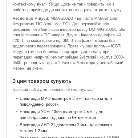
контактному вузлі. Якщо щось не так - поверніть, бо в
роботі це призведе до контактного нагріву і втрати струму.
Чесно про мінуси:
ММА-200DB - це чисто MMA-апарат,
без режиму TIG (хоч і має DC). Для нержавійки або
алюмінію потрібен інший інвертор класу DM-MIG-200DC або
спеціалізований TIG-апарат. Друге - інвертор однофазний
220 В, не може варити від 380 В трифазної мережі без
додаткового перетворювача. Третє - у разі поломки IGBT-
модуля (типова болячка інверторів цього класу при
перепадах напруги) ремонт займає 2-4 тижні і коштує 2000-
3500 грн навіть у гарантії. Без стабілізатора у нестабільній
мережі це ризик.
З цим товаром купують
Базовий набір для повноцінної експлуатації:
Електроди МР-3 діаметром 3 мм - пачка 5 кг для
повсякденної роботи
Електроди УОНІ 13/55 діаметром 4 мм - для
відповідальних з'єднань на 6+ мм метал
Електроди АНО-21 діаметром 2 мм - для тонкого
металу 1-2 мм