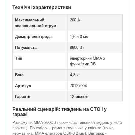
Технічні характеристики
Максимальний
200 А
зварювальний струм
Діаметр електрода
1,6-5,0 мм
Потужність
8800 Вт
Тип
інверторний MMA з
функціями DB
Вага
4,8 кг
Артикул
70127004
Гарантія
12 місяців
Реальний сценарій: тиждень на СТО і у
гаражі
Розкажу як ММА-200DB переживає типовий тиждень у моїй
практиці. Понеділок - ремонт глушника у клієнта (тонка
нержавійка, MMA електрод ОЗЛ-8 2 мм). Вівторок -