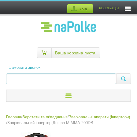
РЕЄСТРАЦІЯ
ВХІД
Ваша корзина пуста
Замовити звонок
Головна
/
Верстати та обладнання
/
Зварювальні апарати (інвертори)
/
Зварювальний інвертор Дніпро-М ММА-200DB