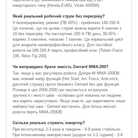
інверторного типу (Honda EU65i, Vitals 6500W).
Який реальний робочий струм без перегріву?
У безперервному режимі (ПВ 60%) - приблизно 140-150 А.
Це означає, що на цьому струмі можна варити 6 хвилин з
10 без перегріву. На паспортних 200 А ПВ десь 30-35% -
варимо 3 хвилини, чекаємо 7 хвилин. Це нормальний цикл
для апаратів напівпрофесійного класу. Для постійної
роботи на 180-200 А беріть професійний клас (Telwin Force
195, Rilon Tig 200).
Чи виправдано брати замість Gerrard MMA-200?
Так, якщо у вас регулярна робота. Дніпро-М ММА-200DB
має повний набір функцій (Hot Start, Arc Force, Anti-stick,
дисплей струму) проти базового Gerrard без цих функцій.
Різниця в ціні 2000-2500 грн окупається за рахунок
зручності і якості швів - особливо для новачка чи людини,
яка варить нерегулярно. Якщо знаєте, що варитимете лише
найпростіші шви - Gerrard вистачить. Для більш якісної
роботи беріть ММА-200DB.
Скільки реально служить інвертор?
При експлуатації 2-3 рази в тиждень - 6-8 років стабільно.
При інтенсивному використанні (щодня по 1-2 години) - 3-4