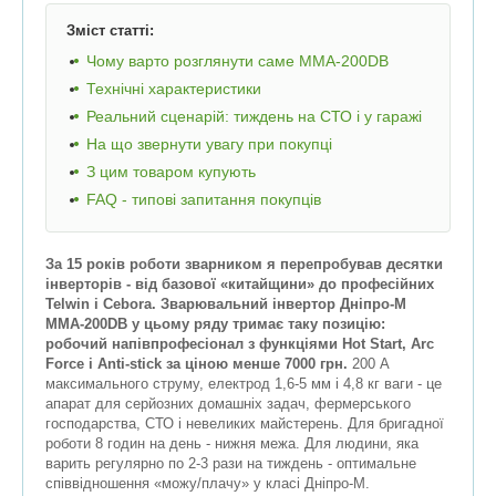
Зміст статті:
Чому варто розглянути саме ММА-200DB
Технічні характеристики
Реальний сценарій: тиждень на СТО і у гаражі
На що звернути увагу при покупці
З цим товаром купують
FAQ - типові запитання покупців
За 15 років роботи зварником я перепробував десятки
інверторів - від базової «китайщини» до професійних
Telwin і Cebora. Зварювальний інвертор Дніпро-М
ММА-200DB у цьому ряду тримає таку позицію:
робочий напівпрофесіонал з функціями Hot Start, Arc
Force і Anti-stick за ціною менше 7000 грн.
200 А
максимального струму, електрод 1,6-5 мм і 4,8 кг ваги - це
апарат для серйозних домашніх задач, фермерського
господарства, СТО і невеликих майстерень. Для бригадної
роботи 8 годин на день - нижня межа. Для людини, яка
варить регулярно по 2-3 рази на тиждень - оптимальне
співвідношення «можу/плачу» у класі Дніпро-М.