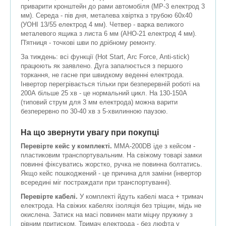
приварити кронштейн до рами автомобіля (МР-3 електрод 3
мм). Середа - пів дня, металева хвіртка з трубою 60х40
(УОНІ 13/55 електрод 4 мм). Четвер - варка великого
металевого ящика з листа 6 мм (АНО-21 електрод 4 мм).
П'ятниця - точкові шви по дрібному ремонту.
За тиждень: всі функції (Hot Start, Arc Force, Anti-stick)
працюють як заявлено. Дуга запалюється з першого
торкання, не гасне при швидкому веденні електрода.
Інвертор перегрівається тільки при безперервній роботі на
200А більше 25 хв - це нормальний цикл. На 130-150А
(типовий струм для 3 мм електрода) можна варити
безперервно по 30-40 хв з 5-хвилинною паузою.
На що звернути увагу при покупці
Перевірте кейс у комплекті.
ММА-200DB іде з кейсом -
пластиковим транспортувальним. На свіжому товарі замки
повинні фіксуватись жорстко, ручка не повинна болтатись.
Якщо кейс пошкоджений - це причина для заміни (інвертор
всередині міг постраждати при транспортуванні).
Перевірте кабелі.
У комплекті йдуть кабелі маса + тримач
електрода. На свіжих кабелях ізоляція без тріщин, мідь не
окислена. Затиск на масі повинен мати міцну пружину з
рівним притиском. Тримач електрода - без люфта у