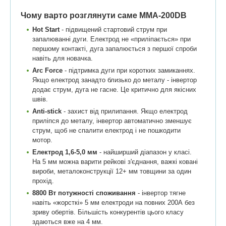
Чому варто розглянути саме ММА-200DB
Hot Start
- підвищений стартовий струм при
запалюванні дуги. Електрод не «приліпається» при
першому контакті, дуга запалюється з першої спроби
навіть для новачка.
Arc Force
- підтримка дуги при коротких замиканнях.
Якщо електрод занадто близько до металу - інвертор
додає струм, дуга не гасне. Це критично для якісних
швів.
Anti-stick
- захист від прилипання. Якщо електрод
приліпся до металу, інвертор автоматично зменшує
струм, щоб не спалити електрод і не пошкодити
мотор.
Електрод 1,6-5,0 мм
- найширший діапазон у класі.
На 5 мм можна варити рейкові з'єднання, важкі ковані
вироби, металоконструкції 12+ мм товщини за один
прохід.
8800 Вт потужності споживання
- інвертор тягне
навіть «жорсткі» 5 мм електроди на повних 200А без
зриву обертів. Більшість конкурентів цього класу
здаються вже на 4 мм.