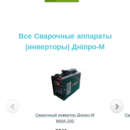
Все Сварочные аппараты
(инверторы) Днiпро-М
Сварочный инвертор Дніпро-М
Св
ММА-200