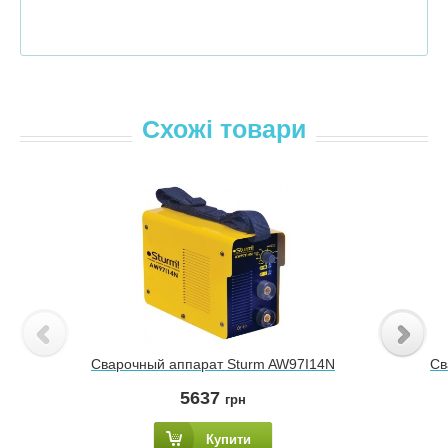
Схожі товари
Сварочный аппарат Sturm AW97I14N
Св
5637
грн
Купити