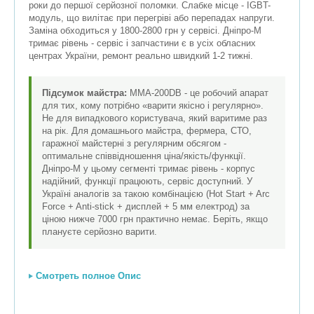
роки до першої серйозної поломки. Слабке місце - IGBT-
модуль, що вилітає при перегріві або перепадах напруги.
Заміна обходиться у 1800-2800 грн у сервісі. Дніпро-М
тримає рівень - сервіс і запчастини є в усіх обласних
центрах України, ремонт реально швидкий 1-2 тижні.
Підсумок майстра:
ММА-200DB - це робочий апарат
для тих, кому потрібно «варити якісно і регулярно».
Не для випадкового користувача, який варитиме раз
на рік. Для домашнього майстра, фермера, СТО,
гаражної майстерні з регулярним обсягом -
оптимальне співвідношення ціна/якість/функції.
Дніпро-М у цьому сегменті тримає рівень - корпус
надійний, функції працюють, сервіс доступний. У
Україні аналогів за такою комбінацією (Hot Start + Arc
Force + Anti-stick + дисплей + 5 мм електрод) за
ціною нижче 7000 грн практично немає. Беріть, якщо
плануєте серйозно варити.
Смотреть полное Опис