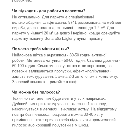
поверхнях.
Чи підходить для роботи з паркетом?
Не оптимально. Для паркету є спеціалізовані
великогабаритні шліфмашини. 9741 розрахована на меблеві
вироби, дверні полотна, стільниці - площі до 1-2 м². Для
паркету у кімнаті 20 м² це довго і нерівно, краще орендуйте
паркетну машину Bona або Lägler у пункті прокату.
Як часто треба міняти щітки?
Нейлонова щітка з абразивом - 30-50 годин активної
роботи. Металева латунна - 50-80 годин. Сталева дротяна -
60-100 годин. Симптом зносу: щітка стає коротшою, на
поверхні залишаються пропуски, ефект «полірування»
замість текстурування. Заміна 2-3 хв ключем з комплекту.
Запасний комплект тримайте в шафі.
Чи можна без пилососа?
Технічно так, але пил буде летіти у всіх напрямках.
Дубовий пил при текстуруванні - алерген 1-го класу,
накопичується в легенях і викликає астму. На відкритому
повітрі без пилососа працювати можна 30-40 хв, у
приміщенні - категорично треба підключати промисловий
пилосос або хороший побутовий з мішком.