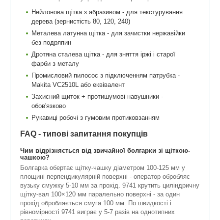
Нейлонова щітка з абразивом - для текстурування
дерева (зернистість 80, 120, 240)
Металева латунна щітка - для зачистки нержавійки
без подряпин
Дротяна сталева щітка - для зняття іржі і старої
фарби з металу
Промисловий пилосос з підключенням патрубка -
Makita VC2510L або еквівалент
Захисний щиток + протишумові навушники -
обов'язково
Рукавиці робочі з гумовим протиковзанням
FAQ - типові запитання покупців
Чим відрізняється від звичайної болгарки зі щіткою-
чашкою?
Болгарка обертає щітку-чашку діаметром 100-125 мм у
площині перпендикулярній поверхні - оператор обробляє
вузьку смужку 5-10 мм за прохід. 9741 крутить циліндричну
щітку-вал 100×120 мм паралельно поверхні - за один
прохід обробляється смуга 100 мм. По швидкості і
рівномірності 9741 виграє у 5-7 разів на однотипних