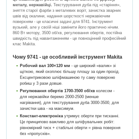
металу, нержавійці.
Текстурування дуба під «старіння»,
зняття старої фарби з металевих воріт, зачистка зварних
швів від окалини, надання шорсткості нержавіючим
поверхням - це класичні задачі для 9741. Інструмент
вузький, але у своїй ніші замінити його практично нічим.
860 Вт мотору, 3500 об/хв, регулювання обертів, постійна
швидкість під навантаженням - це повноцінний професійний
клас Makita.
Чому 9741 - це особливий інструмент Makita
Робочий вал 100×120 мм
- це широкий «валик» зі
щіткою, який охоплює більшу площу за один прохід.
Ексцентриковою шліфмашиною ту саму поверхню
робиш у 3 рази довше.
Регулювання обертів 1700-3500 об/хв
колесом -
для нержавійки беремо 2000-2500 (менше
нагрівання), для текстурування дуба 3000-3500, для
зачистки шва - на максимум.
Констант-електроніка
утримує оберти при тисканні.
Це принципово важливо для шліфувальних робіт:
рівномірний тиск + стабільні оберти = рівна поверхня
без «пропусків».