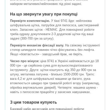
набором металевих/нейлонових під різні задачі.
На що звернути увагу при покупці
Перевірте комплектацію.
У базі 9741 йде: нейлонова
шліфувальна щітка, патрубок для пилососа, шестигранний
ключ. Запасних щіток - НЕМАЄ. Для повноцінної роботи
треба одразу докуплювати 2-3 додаткові щітки під ваші
задачі (300-700 грн за штуку).
Перевірте механізм фіксації валу.
На свіжому інструменті
стопор шпинделя повинен чітко фіксуватись без люфта.
Якщо «бовтається» - заводський брак, не беріть.
Чесно про мінуси:
ціна 9741 в Україні наближається до 18
000 грн - це серйозна сума для вузькоспеціалізованого
інструменту. Друге: щітки коштують від 350 до 900 грн за
штуку, металева латунна - близько 1500-2000 грн. Третє:
вага 4,2 кг для шліфувальної машини це багато, рука
втомлюється швидко при тривалій роботі вгору (наприклад,
обробка вертикальних дверей). Четверте: машина шумна -
навіть з пилососом працюйте у захисних навушниках.
З цим товаром купують
Базовий набір аксесуарів для повноцінної роботи: