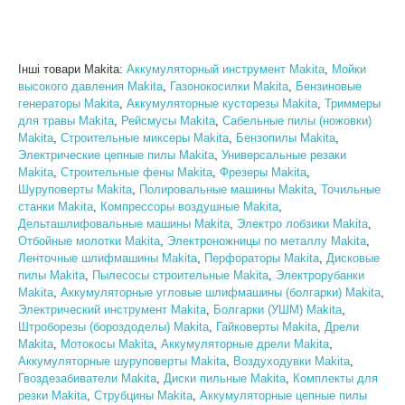
Інші товари Makita:
Аккумуляторный инструмент Makita
,
Мойки
высокого давления Makita
,
Газонокосилки Makita
,
Бензиновые
генераторы Makita
,
Аккумуляторные кусторезы Makita
,
Триммеры
для травы Makita
,
Рейсмусы Makita
,
Сабельные пилы (ножовки)
Makita
,
Строительные миксеры Makita
,
Бензопилы Makita
,
Электрические цепные пилы Makita
,
Универсальные резаки
Makita
,
Строительные фены Makita
,
Фрезеры Makita
,
Шуруповерты Makita
,
Полировальные машины Makita
,
Точильные
станки Makita
,
Компрессоры воздушные Makita
,
Дельташлифовальные машины Makita
,
Электро лобзики Makita
,
Отбойные молотки Makita
,
Электроножницы по металлу Makita
,
Ленточные шлифмашины Makita
,
Перфораторы Makita
,
Дисковые
пилы Makita
,
Пылесосы строительные Makita
,
Электрорубанки
Makita
,
Аккумуляторные угловые шлифмашины (болгарки) Makita
,
Электрический инструмент Makita
,
Болгарки (УШМ) Makita
,
Штроборезы (бороздоделы) Makita
,
Гайковерты Makita
,
Дрели
Makita
,
Мотокосы Makita
,
Аккумуляторные дрели Makita
,
Аккумуляторные шуруповерты Makita
,
Воздуходувки Makita
,
Гвоздезабиватели Makita
,
Диски пильные Makita
,
Комплекты для
резки Makita
,
Струбцины Makita
,
Аккумуляторные цепные пилы