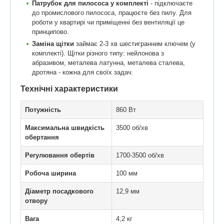
Патрубок для пилососа у комплекті
- підключаєте
до промислового пилососа, працюєте без пилу. Для
роботи у квартирі чи приміщенні без вентиляції це
принципово.
Заміна щітки
займає 2-3 хв шестигранним ключем (у
комплекті). Щітки різного типу: нейлонова з
абразивом, металева латунна, металева сталева,
дротяна - кожна для своїх задач.
Технічні характеристики
Потужність
860 Вт
Максимальна швидкість
3500 об/хв
обертання
Регулювання обертів
1700-3500 об/хв
Робоча ширина
100 мм
Діаметр посадкового
12,9 мм
отвору
Вага
4,2 кг