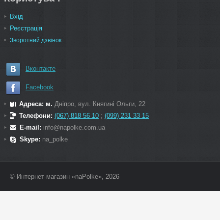
Вхід
Реєстрація
Зворотний дзвінок
Вконтакте
Facebook
Адреса: м.
Дніпро, вул. Княгині Ольги, 22
Телефони:
(067) 818 56 10
;
(099) 231 33 15
E-mail:
info@napolke.com.ua
Skype:
na_polke
© Интернет-магазин «naPolke», 2026