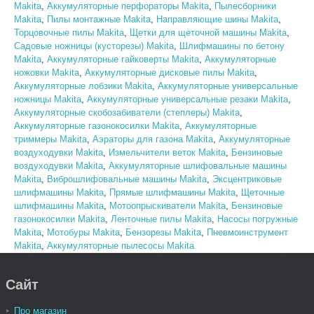
Makita
,
Аккумуляторные перфораторы Makita
,
Пылесборники
Makita
,
Пилы монтажные Makita
,
Направляющие шины Makita
,
Торцовочные пилы Makita
,
Щетки для щеточной машины Makita
,
Садовые ножницы (кусторезы) Makita
,
Шлифмашины по бетону
Makita
,
Аккумуляторные гайковерты Makita
,
Аккумуляторные
ножовки Makita
,
Аккумуляторные дисковые пилы Makita
,
Аккумуляторные лобзики Makita
,
Аккумуляторные универсальные
ножницы Makita
,
Аккумуляторные универсальные резаки Makita
,
Аккумуляторные скобозабиватели (степлеры) Makita
,
Аккумуляторные газонокосилки Makita
,
Аккумуляторные
триммеры Makita
,
Аэраторы для газона Makita
,
Аккумуляторные
воздуходувки Makita
,
Измельчители веток Makita
,
Бензиновые
воздуходувки Makita
,
Аккумуляторные шлифовальные машины
Makita
,
Виброшлифовальные машины Makita
,
Эксцентриковые
шлифмашины Makita
,
Прямые шлифмашины Makita
,
Щеточные
шлифмашины Makita
,
Мотоопрыскиватели Makita
,
Бензиновые
газонокосилки Makita
,
Ленточные пилы Makita
,
Насосы погружные
Makita
,
Мотобуры Makita
,
Бензорезы Makita
,
Пневмоинструмент
Makita
,
Аккумуляторные пылесосы Makita
Сайт
Про магазин