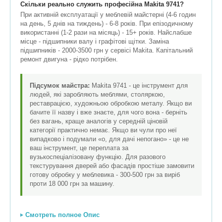
Скільки реально служить професійна Makita 9741?
При активній експлуатації у меблевій майстерні (4-6 годин
на день, 5 днів на тиждень) - 6-8 років. При епізодичному
використанні (1-2 рази на місяць) - 15+ років. Найслабше
місце - підшипники валу і графітові щітки. Заміна
підшипників - 2000-3500 грн у сервісі Makita. Капітальний
ремонт двигуна - рідко потрібен.
Підсумок майстра:
Makita 9741 - це інструмент для
людей, які заробляють меблями, столяркою,
реставрацією, художньою обробкою металу. Якщо ви
бачите її назву і вже знаєте, для чого вона - берніть
без вагань, краще аналогів у середній ціновій
категорії практично немає. Якщо ви чули про неї
випадково і подумали «о, для дачі непогано» - це не
ваш інструмент, це переплата за
вузькоспеціалізовану функцію. Для разового
текстурування дверей або фасадів простіше замовити
готову обробку у меблевика - 300-500 грн за виріб
проти 18 000 грн за машину.
Смотреть полное Опис