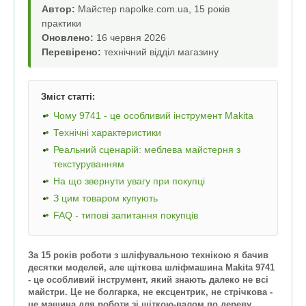
Автор:
Майстер napolke.com.ua, 15 років
практики
Оновлено:
16 червня 2026
Перевірено:
технічний відділ магазину
Зміст статті:
Чому 9741 - це особливий інструмент Makita
Технічні характеристики
Реальний сценарій: меблева майстерня з
текстуруванням
На що звернути увагу при покупці
З цим товаром купують
FAQ - типові запитання покупців
За 15 років роботи з шліфувальною технікою я бачив
десятки моделей, але щіткова шліфмашина Makita 9741
- це особливий інструмент, який знають далеко не всі
майстри. Це не болгарка, не ексцентрик, не стрічкова -
це машина для роботи зі щіткою-валом по дереву,