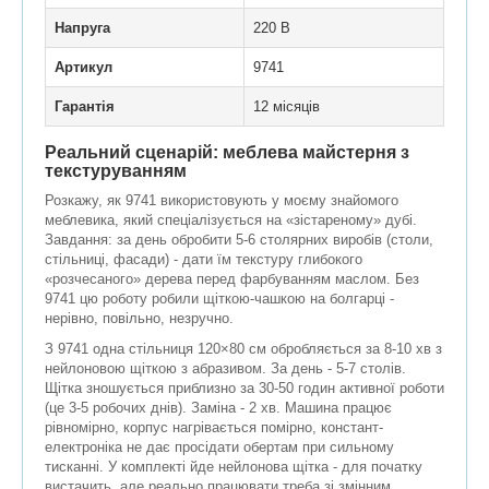
Напруга
220 В
Артикул
9741
Гарантія
12 місяців
Реальний сценарій: меблева майстерня з
текстуруванням
Розкажу, як 9741 використовують у моєму знайомого
меблевика, який спеціалізується на «зістареному» дубі.
Завдання: за день обробити 5-6 столярних виробів (столи,
стільниці, фасади) - дати їм текстуру глибокого
«розчесаного» дерева перед фарбуванням маслом. Без
9741 цю роботу робили щіткою-чашкою на болгарці -
нерівно, повільно, незручно.
З 9741 одна стільниця 120×80 см обробляється за 8-10 хв з
нейлоновою щіткою з абразивом. За день - 5-7 столів.
Щітка зношується приблизно за 30-50 годин активної роботи
(це 3-5 робочих днів). Заміна - 2 хв. Машина працює
рівномірно, корпус нагрівається помірно, констант-
електроніка не дає просідати обертам при сильному
тисканні. У комплекті йде нейлонова щітка - для початку
вистачить, але реально працювати треба зі змінним