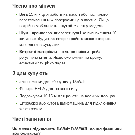
Чесно про мінуси
Вага 15 кг
- для роботи на висоті або постійного
перетягування між поверхами це відчутно. Якщо
потрібна мобільність - шукайте легшу модель.
Шум
- промислові пилососи гучні за визначенням. У
житлових будинках вечірня робота може створити
конфлікти із сусідами.
Витратні матеріали
- фільтри і мішки треба
регулярно міняти. Якщо економити на цьому,
ефективність різко падає.
З цим купують
Змінні мішки для збору пилу DeWalt
Фільтри HEPA для тонкого пилу
Подовжувач 10-15 м для роботи на великих площах
Штроборіз або кутова шліфмашина для підключення
через роз'єм
Часті запитання
Чи можна підключити DeWalt DWV902L до шліфмашини
або болгарки?