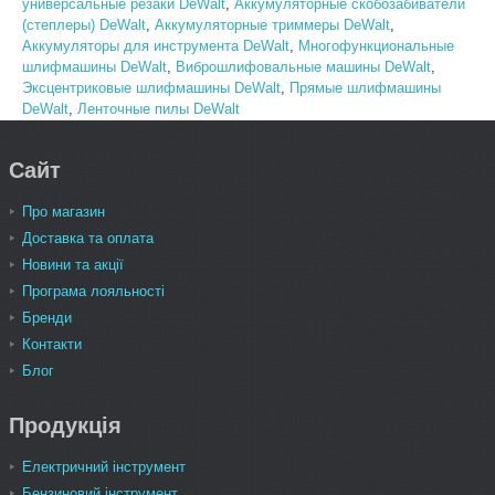
универсальные резаки DeWalt
,
Аккумуляторные скобозабиватели
(степлеры) DeWalt
,
Аккумуляторные триммеры DeWalt
,
Аккумуляторы для инструмента DeWalt
,
Многофункциональные
шлифмашины DeWalt
,
Виброшлифовальные машины DeWalt
,
Эксцентриковые шлифмашины DeWalt
,
Прямые шлифмашины
DeWalt
,
Ленточные пилы DeWalt
Сайт
Про магазин
Доставка та оплата
Новини та акції
Програма лояльності
Бренди
Контакти
Блог
Продукція
Електричний інструмент
Бензиновий інструмент