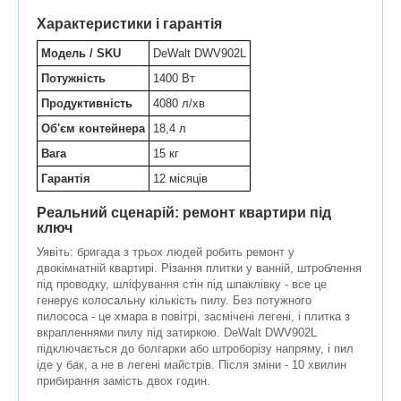
Характеристики і гарантія
Модель / SKU
DeWalt DWV902L
Потужність
1400 Вт
Продуктивність
4080 л/хв
Об'єм контейнера
18,4 л
Вага
15 кг
Гарантія
12 місяців
Реальний сценарій: ремонт квартири під
ключ
Уявіть: бригада з трьох людей робить ремонт у
двокімнатній квартирі. Різання плитки у ванній, штроблення
під проводку, шліфування стін під шпаклівку - все це
генерує колосальну кількість пилу. Без потужного
пилососа - це хмара в повітрі, засмічені легені, і плитка з
вкрапленнями пилу під затиркою. DeWalt DWV902L
підключається до болгарки або штроборізу напряму, і пил
іде у бак, а не в легені майстрів. Після зміни - 10 хвилин
прибирання замість двох годин.