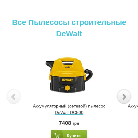
Все Пылесосы строительные
DeWalt
Аккумуляторный (сетевой) пылесос
Акку
DeWalt DC500
7408
грн
Купити