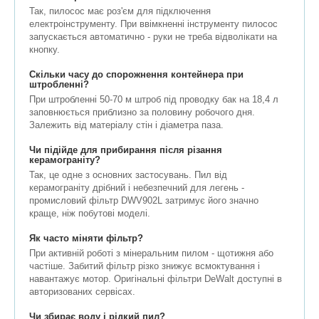
Так, пилосос має роз'єм для підключення
електроінструменту. При ввімкненні інструменту пилосос
запускається автоматично - руки не треба відволікати на
кнопку.
Скільки часу до спорожнення контейнера при
штробленні?
При штробленні 50-70 м штроб під проводку бак на 18,4 л
заповнюється приблизно за половину робочого дня.
Залежить від матеріалу стін і діаметра паза.
Чи підійде для прибирання після різання
керамограніту?
Так, це одне з основних застосувань. Пил від
керамограніту дрібний і небезпечний для легень -
промисловий фільтр DWV902L затримує його значно
краще, ніж побутові моделі.
Як часто міняти фільтр?
При активній роботі з мінеральним пилом - щотижня або
частіше. Забитий фільтр різко знижує всмоктування і
навантажує мотор. Оригінальні фільтри DeWalt доступні в
авторизованих сервісах.
Чи збирає воду і рідкий пил?