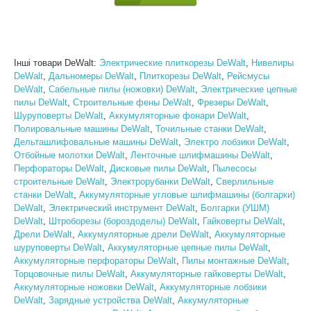
Інші товари DeWalt:
Электрические плиткорезы DeWalt
,
Нивелиры
DeWalt
,
Дальномеры DeWalt
,
Плиткорезы DeWalt
,
Рейсмусы
DeWalt
,
Сабельные пилы (ножовки) DeWalt
,
Электрические цепные
пилы DeWalt
,
Строительные фены DeWalt
,
Фрезеры DeWalt
,
Шуруповерты DeWalt
,
Аккумуляторные фонари DeWalt
,
Полировальные машины DeWalt
,
Точильные станки DeWalt
,
Дельташлифовальные машины DeWalt
,
Электро лобзики DeWalt
,
Отбойные молотки DeWalt
,
Ленточные шлифмашины DeWalt
,
Перфораторы DeWalt
,
Дисковые пилы DeWalt
,
Пылесосы
строительные DeWalt
,
Электрорубанки DeWalt
,
Сверлильные
станки DeWalt
,
Аккумуляторные угловые шлифмашины (болгарки)
DeWalt
,
Электрический инструмент DeWalt
,
Болгарки (УШМ)
DeWalt
,
Штроборезы (бороздоделы) DeWalt
,
Гайковерты DeWalt
,
Дрели DeWalt
,
Аккумуляторные дрели DeWalt
,
Аккумуляторные
шуруповерты DeWalt
,
Аккумуляторные цепные пилы DeWalt
,
Аккумуляторные перфораторы DeWalt
,
Пилы монтажные DeWalt
,
Торцовочные пилы DeWalt
,
Аккумуляторные гайковерты DeWalt
,
Аккумуляторные ножовки DeWalt
,
Аккумуляторные лобзики
DeWalt
,
Зарядные устройства DeWalt
,
Аккумуляторные