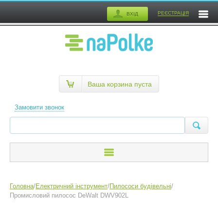
РЕЄСТРАЦІЯ
ВХІД
Ваша корзина пуста
Замовити звонок
Головна
/
Електричний інструмент
/
Пилососи будівельні
/
Промисловий пилосос DeWalt DWV902L