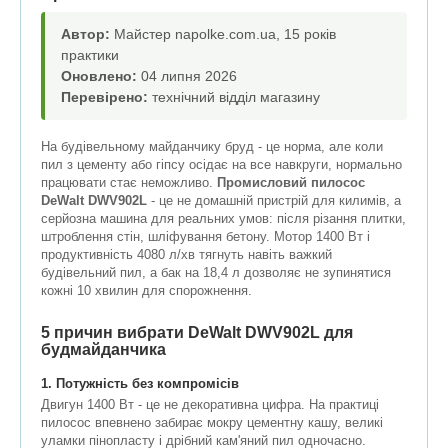
Автор:
Майстер napolke.com.ua, 15 років
практики
Оновлено:
04 липня 2026
Перевірено:
технічний відділ магазину
На будівельному майданчику бруд - це норма, але коли
пил з цементу або гіпсу осідає на все навкруги, нормально
працювати стає неможливо.
Промисловий пилосос
DeWalt DWV902L
- це не домашній пристрій для килимів, а
серйозна машина для реальних умов: після різання плитки,
штроблення стін, шліфування бетону. Мотор 1400 Вт і
продуктивність 4080 л/хв тягнуть навіть важкий
будівельний пил, а бак на 18,4 л дозволяє не зупинятися
кожні 10 хвилин для спорожнення.
5 причин вибрати DeWalt DWV902L для
будмайданчика
1. Потужність без компромісів
Двигун 1400 Вт - це не декоративна цифра. На практиці
пилосос впевнено забирає мокру цементну кашу, великі
уламки пінопласту і дрібний кам'яний пил одночасно.