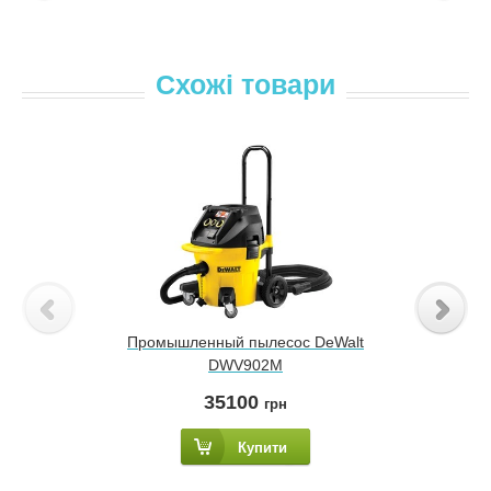
Схожі товари
Промышленный пылесос DeWalt
DWV902M
35100
грн
Купити