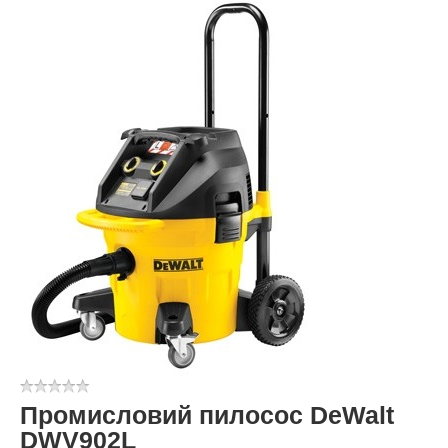
Промисловий пилосос DeWalt
DWV902L