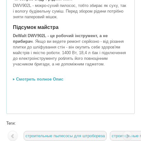
DWV902L - мокро-сухий пилосос, тобто збирає як суху, так
і вологу будівельну суміш. Перед збором рідини потрібно
зняти паперовий мішок.
Підсумок майстра
DeWalt DWV902L - це робочий інструмент, а не
прибирач
. Якщо ви ведете ремонт серйозно - від різання
плитки до шліфування стін - він окупить себе здоров'ям
майстрів і якістю роботи. 1400 Вт, 18,4 л бак і підключення
до електроінструменту роблять його повноцінним
учасником бригади, а не допоміжним гаджетом.
Смотреть полное Опис
Теги:
строительные пылесосы для штробореза
строительные 