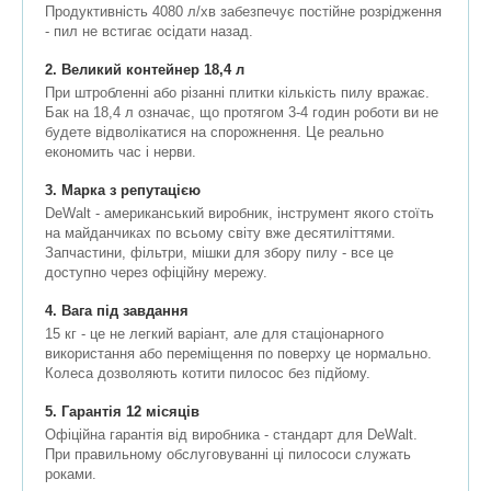
Продуктивність 4080 л/хв забезпечує постійне розрідження
- пил не встигає осідати назад.
2. Великий контейнер 18,4 л
При штробленні або різанні плитки кількість пилу вражає.
Бак на 18,4 л означає, що протягом 3-4 годин роботи ви не
будете відволікатися на спорожнення. Це реально
економить час і нерви.
3. Марка з репутацією
DeWalt - американський виробник, інструмент якого стоїть
на майданчиках по всьому світу вже десятиліттями.
Запчастини, фільтри, мішки для збору пилу - все це
доступно через офіційну мережу.
4. Вага під завдання
15 кг - це не легкий варіант, але для стаціонарного
використання або переміщення по поверху це нормально.
Колеса дозволяють котити пилосос без підйому.
5. Гарантія 12 місяців
Офіційна гарантія від виробника - стандарт для DeWalt.
При правильному обслуговуванні ці пилососи служать
роками.