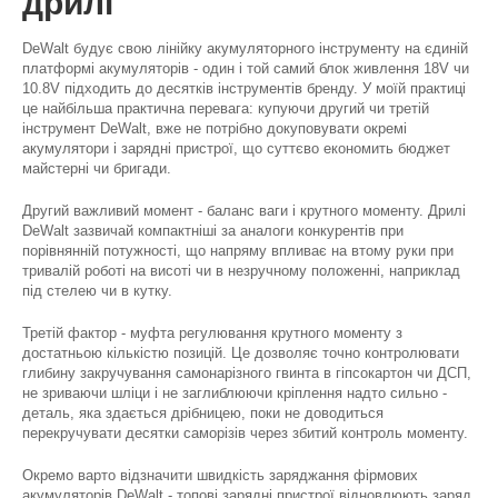
дрилі
DeWalt будує свою лінійку акумуляторного інструменту на єдиній
платформі акумуляторів - один і той самий блок живлення 18V чи
10.8V підходить до десятків інструментів бренду. У моїй практиці
це найбільша практична перевага: купуючи другий чи третій
інструмент DeWalt, вже не потрібно докуповувати окремі
акумулятори і зарядні пристрої, що суттєво економить бюджет
майстерні чи бригади.
Другий важливий момент - баланс ваги і крутного моменту. Дрилі
DeWalt зазвичай компактніші за аналоги конкурентів при
порівнянній потужності, що напряму впливає на втому руки при
тривалій роботі на висоті чи в незручному положенні, наприклад
під стелею чи в кутку.
Третій фактор - муфта регулювання крутного моменту з
достатньою кількістю позицій. Це дозволяє точно контролювати
глибину закручування самонарізного гвинта в гіпсокартон чи ДСП,
не зриваючи шліци і не заглиблюючи кріплення надто сильно -
деталь, яка здається дрібницею, поки не доводиться
перекручувати десятки саморізів через збитий контроль моменту.
Окремо варто відзначити швидкість заряджання фірмових
акумуляторів DeWalt - топові зарядні пристрої відновлюють заряд