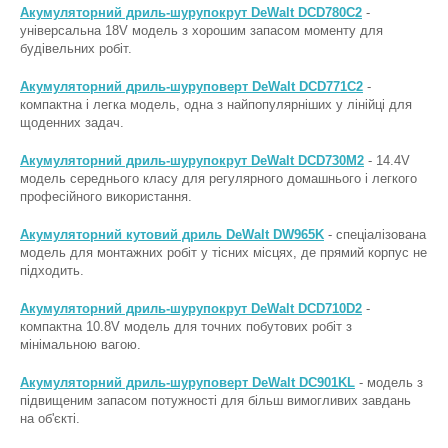
Акумуляторний дриль-шурупокрут DeWalt DCD780C2
-
універсальна 18V модель з хорошим запасом моменту для
будівельних робіт.
Акумуляторний дриль-шуруповерт DeWalt DCD771C2
-
компактна і легка модель, одна з найпопулярніших у лінійці для
щоденних задач.
Акумуляторний дриль-шурупокрут DeWalt DCD730M2
- 14.4V
модель середнього класу для регулярного домашнього і легкого
професійного використання.
Акумуляторний кутовий дриль DeWalt DW965K
- спеціалізована
модель для монтажних робіт у тісних місцях, де прямий корпус не
підходить.
Акумуляторний дриль-шурупокрут DeWalt DCD710D2
-
компактна 10.8V модель для точних побутових робіт з
мінімальною вагою.
Акумуляторний дриль-шуруповерт DeWalt DC901KL
- модель з
підвищеним запасом потужності для більш вимогливих завдань
на об'єкті.