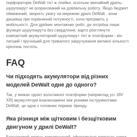
перфораторів DeWalt тієї ж лінійки, оскільки звичайний дриль-
шурупокрут не розрахований на довбальну роботу. Якщо бюджет
обмежений, зверніть увагу на мережеві дрилі DeWalt - вони
дешевші при порівнянній потужності, хоча програють у
мобільності. Для дрібних монтажних робіт, де потрібна лише
функція шурупокрута без свердління, варто розглянути
компактний акумуляторний шурупокрут тієї ж платформи - він
легший і зручніший для тривалого закручування великої кількості
кріплень поспіль.
FAQ
Чи підходять акумулятори від різних
моделей DeWalt одне до одного?
Так, у межах однієї вольтажної платформи (наприклад усі 18V
XR) акумулятори взаємозамінні між різними інструментами
DeWalt, це одна з головних переваг бренду.
Яка різниця між щітковим і безщітковим
двигуном у дрилі DeWalt?
Безщітковий двигун довговічніший, ефективніше витрачає заряд