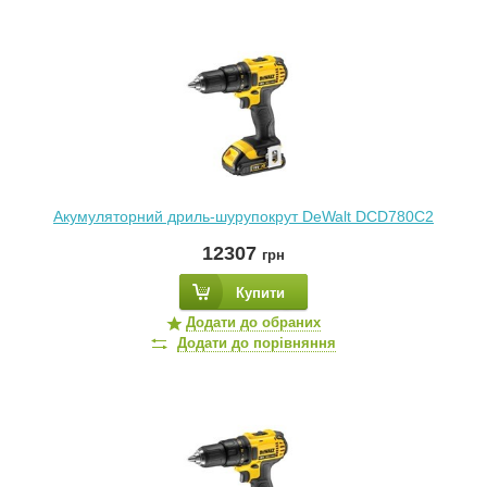
Акумуляторний дриль-шурупокрут DeWalt DCD780C2
12307
грн
Купити
Додати до обраних
Додати до порівняння