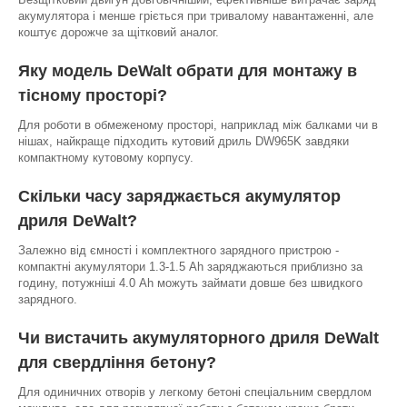
акумулятора і менше гріється при тривалому навантаженні, але
коштує дорожче за щітковий аналог.
Яку модель DeWalt обрати для монтажу в
тісному просторі?
Для роботи в обмеженому просторі, наприклад між балками чи в
нішах, найкраще підходить кутовий дриль DW965K завдяки
компактному кутовому корпусу.
Скільки часу заряджається акумулятор
дриля DeWalt?
Залежно від ємності і комплектного зарядного пристрою -
компактні акумулятори 1.3-1.5 Ah заряджаються приблизно за
годину, потужніші 4.0 Ah можуть займати довше без швидкого
зарядного.
Чи вистачить акумуляторного дриля DeWalt
для свердління бетону?
Для одиничних отворів у легкому бетоні спеціальним свердлом