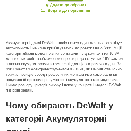
Додати до обраних
Додати до порівняння
Акумуляторні дрилі DeWalt - вибір номер один для тих, хто цінує
автономність і не хоче прив'язуватись до розетки на об'єкті. У цій
категорії зібрані моделі різних вольтажів - від компактних 10.8V
для точних робіт в обмеженому просторі до потужних 18V систем
з двома акумуляторами в комплекті для цілого робочого дня. За
роки роботи з електроінструментом я бачив, як DeWalt стабільно
тримає позицію серед професійних монтажників саме завдяки
продуманій ергономіці і сумісності акумуляторів між моделями.
Нижче розберу критерії вибору і покажу конкретні моделі DeWalt
під різні задачі.
Чому обирають DeWalt у
категорії Акумуляторні