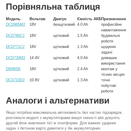
Порівняльна таблиця
Модель
Вольтаж
Двигун
Ємність АКБ
Призначення
DCD985M2
18V
безщітковий
4.0 Ah
професійне
навантаження
DCD780C2
18V
щітковий
1.5 Ah
будівельні
роботи
DCD771C2
18V
щітковий
1.3 Ah
щоденні
задачі
DCD730M2
14.4V
щітковий
4.0 Ah
домашнє
використання
DW965K
18V
щітковий
2.4 Ah
монтаж у
тісних місцях
DCD710D2
10.8V
щітковий
1.3 Ah
точні
побутові
роботи
Аналоги і альтернативи
Якщо потрібна максимальна автономність без частих підзарядок,
розгляньте моделі з акумуляторами вищої ємності або докупіть
другий блок живлення тієї ж платформи. Для важких ударних
задач з бетоном варто дивитися у бік акумуляторних