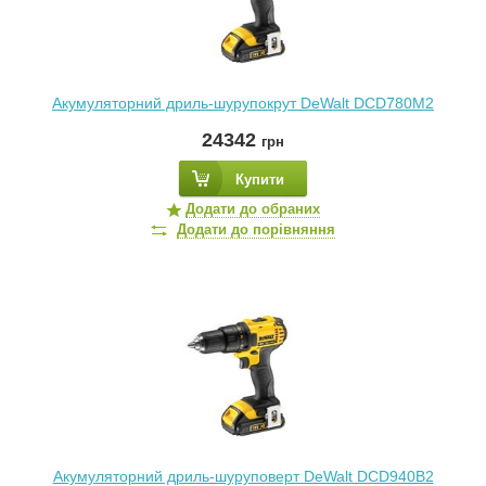
Акумуляторний дриль-шурупокрут DeWalt DCD780M2
24342
грн
Купити
Додати до обраних
Додати до порівняння
Акумуляторний дриль-шуруповерт DeWalt DCD940B2