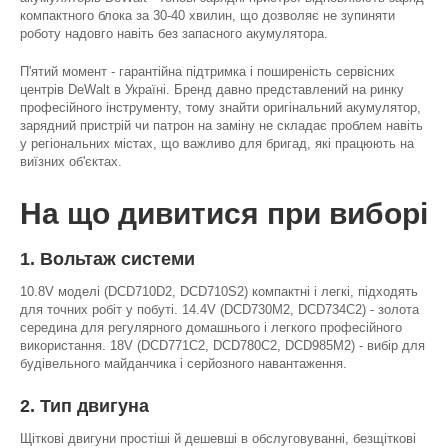
компактного блока за 30-40 хвилин, що дозволяє не зупиняти
роботу надовго навіть без запасного акумулятора.
П'ятий момент - гарантійна підтримка і поширеність сервісних
центрів DeWalt в Україні. Бренд давно представлений на ринку
професійного інструменту, тому знайти оригінальний акумулятор,
зарядний пристрій чи патрон на заміну не складає проблем навіть
у регіональних містах, що важливо для бригад, які працюють на
виїзних об'єктах.
На що дивитися при виборі
1. Вольтаж системи
10.8V моделі (DCD710D2, DCD710S2) компактні і легкі, підходять
для точних робіт у побуті. 14.4V (DCD730M2, DCD734C2) - золота
середина для регулярного домашнього і легкого професійного
використання. 18V (DCD771C2, DCD780C2, DCD985M2) - вибір для
будівельного майданчика і серйозного навантаження.
2. Тип двигуна
Щіткові двигуни простіші й дешевші в обслуговуванні, безщіткові