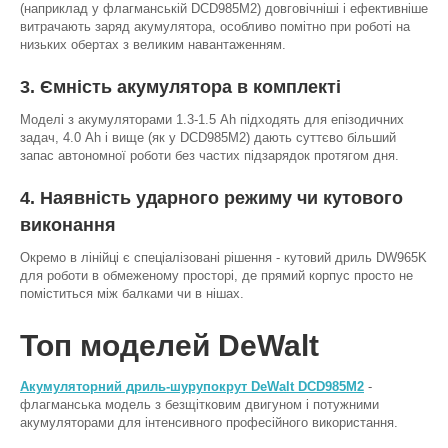
(наприклад у флагманській DCD985M2) довговічніші і ефективніше
витрачають заряд акумулятора, особливо помітно при роботі на
низьких обертах з великим навантаженням.
3. Ємність акумулятора в комплекті
Моделі з акумуляторами 1.3-1.5 Ah підходять для епізодичних
задач, 4.0 Ah і вище (як у DCD985M2) дають суттєво більший
запас автономної роботи без частих підзарядок протягом дня.
4. Наявність ударного режиму чи кутового
виконання
Окремо в лінійці є спеціалізовані рішення - кутовий дриль DW965K
для роботи в обмеженому просторі, де прямий корпус просто не
поміститься між балками чи в нішах.
Топ моделей DeWalt
Акумуляторний дриль-шурупокрут DeWalt DCD985M2
-
флагманська модель з безщітковим двигуном і потужними
акумуляторами для інтенсивного професійного використання.