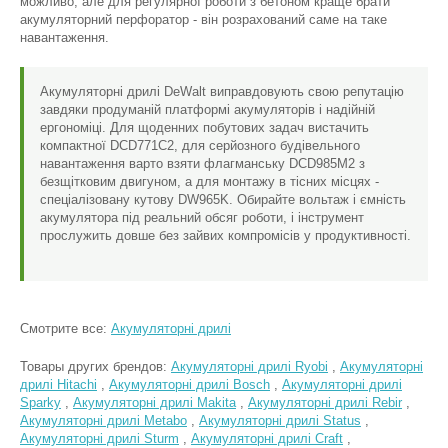
можливо, але для регулярної роботи з бетоном краще брати
акумуляторний перфоратор - він розрахований саме на таке
навантаження.
Акумуляторні дрилі DeWalt виправдовують свою репутацію
завдяки продуманій платформі акумуляторів і надійній
ергономіці. Для щоденних побутових задач вистачить
компактної DCD771C2, для серйозного будівельного
навантаження варто взяти флагманську DCD985M2 з
безщітковим двигуном, а для монтажу в тісних місцях -
спеціалізовану кутову DW965K. Обирайте вольтаж і ємність
акумулятора під реальний обсяг роботи, і інструмент
прослужить довше без зайвих компромісів у продуктивності.
Смотрите все:
Акумуляторні дрилі
Товары других брендов:
Акумуляторні дрилі Ryobi
,
Акумуляторні
дрилі Hitachi
,
Акумуляторні дрилі Bosch
,
Акумуляторні дрилі
Sparky
,
Акумуляторні дрилі Makita
,
Акумуляторні дрилі Rebir
,
Акумуляторні дрилі Metabo
,
Акумуляторні дрилі Status
,
Акумуляторні дрилі Sturm
,
Акумуляторні дрилі Craft
,