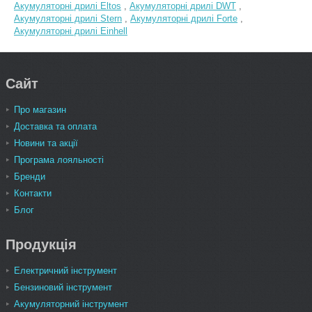
Акумуляторні дрилі Eltos
,
Акумуляторні дрилі DWT
,
Акумуляторні дрилі Stern
,
Акумуляторні дрилі Forte
,
Акумуляторні дрилі Einhell
Сайт
Про магазин
Доставка та оплата
Новини та акції
Програма лояльності
Бренди
Контакти
Блог
Продукція
Електричний інструмент
Бензиновий інструмент
Акумуляторний інструмент