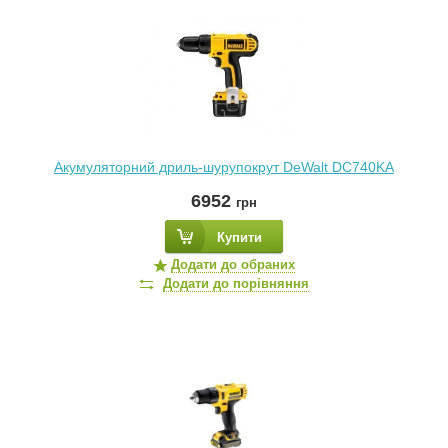
Акумуляторний дриль-шурупокрут DeWalt DC740KA
6952
грн
Купити
Додати до обраних
Додати до порівняння