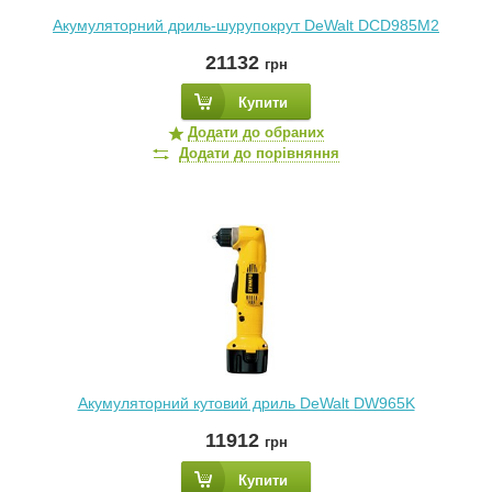
Акумуляторний дриль-шурупокрут DeWalt DCD985M2
21132
грн
Купити
Додати до обраних
Додати до порівняння
Акумуляторний кутовий дриль DeWalt DW965K
11912
грн
Купити