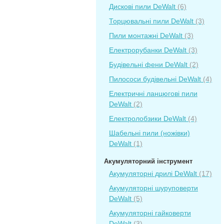
Дискові пили DeWalt
(6)
Торцювальні пили DeWalt
(3)
Пили монтажні DeWalt
(3)
Електрорубанки DeWalt
(3)
Будівельні фени DeWalt
(2)
Пилососи будівельні DeWalt
(4)
Електричні ланцюгові пили
DeWalt
(2)
Електролобзики DeWalt
(4)
Шабельні пили (ножівки)
DeWalt
(1)
Акумуляторний інструмент
Акумуляторні дрилі DeWalt
(17)
Акумуляторні шуруповерти
DeWalt
(5)
Акумуляторні гайковерти
DeWalt
(3)