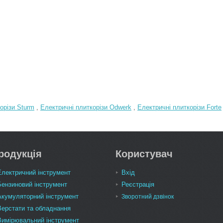
орізи Sturm
,
Електричні плиткорізи Odwerk
,
Електричні плиткорізи Forte
родукція
Користувач
Електричний інструмент
Вхід
Бензиновий інструмент
Реєстрація
Акумуляторний інструмент
Зворотний дзвінок
Верстати та обладнання
Вимірювальний інструмент