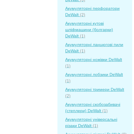
Акумуляторні перфоратори
DeWalt
(2)
Акумуляторні кутові
шліфмашини (болгарки)
DeWalt
(1)
Акумуляторні ланцюгові пили
DeWalt
(1)
Акумуляторні ножівки DeWalt
(1)
Акумуляторні лобзики DeWalt
(1)
Акумуляторні тримери DeWalt
(2)
Акумуляторні скобозабивачі
(степлери) DeWalt
(1)
Акумуляторні універсальні
різаки DeWalt
(1)