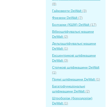
(8)
Гайковерти DeWalt
(3)
Фрезери DeWalt
(7)
Болгарки (КШМ) DeWalt
(17)
Віброшліфувальні машини
DeWalt
(2)
Дельташліфувальні машини
DeWalt
(1)
Ексцентрикові шліфмашини
DeWalt
(3)
Стрічкові шліфмашини DeWalt
(1)
Прямі шліфмашини DeWalt
(1)
Багатофункціональні
шліфмашини DeWalt
(2)
Штроборізи (бороздорізи)
DeWalt
(1)