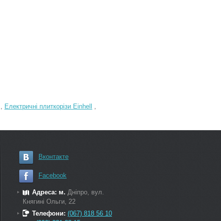
,
Електричні плиткорізи Einhell
,
Вконтакте
Facebook
Адреса: м.
Дніпро, вул.
Княгині Ольги, 22
Телефони:
(067) 818 56 10