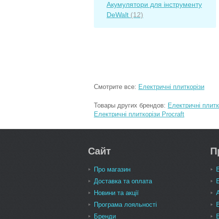
Акумулятори для інструменту
DeWalt
(12)
Смотрите все:
Електричні плиткорізи
Товары других брендов:
Електричні плитк
Електричні плиткорізи Procraft
Сайт
П
Про магазин
Доставка та оплата
Новини та акції
Програма лояльності
Бренди