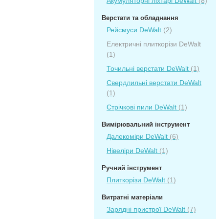
Акумуляторні ліхтарі DeWalt
(8)
Верстати та обладнання
Рейсмуси DeWalt
(2)
Електричні плиткорізи DeWalt
(1)
Точильні верстати DeWalt
(1)
Свердлильні верстати DeWalt
(1)
Стрічкові пили DeWalt
(1)
Вимірювальний інструмент
Далекоміри DeWalt
(6)
Нівеліри DeWalt
(1)
Ручний інструмент
Плиткорізи DeWalt
(1)
Витратні матеріали
Зарядні пристрої DeWalt
(7)