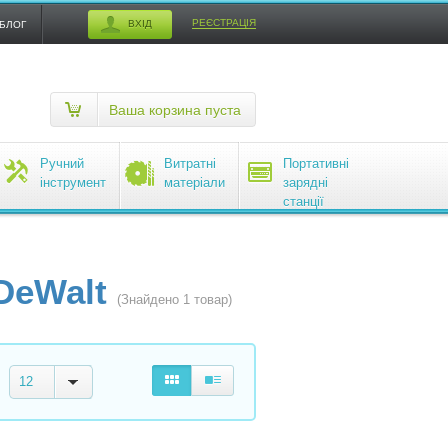
РЕЄСТРАЦІЯ
ВХІД
БЛОГ
Ваша корзина пуста
Ручний
Витратні
Портативні
інструмент
матеріали
зарядні
станції
EcoFlow
DeWalt
(Знайдено 1 товар)
12