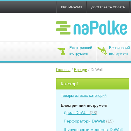
ПРО МАГАЗИН
ДОСТАВКА ТА ОПЛАТА
Електричний
Бензиновий
інструмент
інструмент
Головна
/
Бренди
/
DeWalt
Категорії
Товары из всех категорий
Електричний інструмент
Дрилі DeWalt
(23)
Перфоратори DeWalt
(15)
Шуруповерти мережеві DeWalt