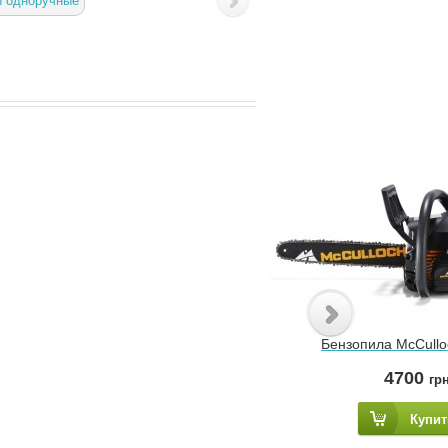
ы одноручные
Бензопила McCullo
4700
гр
Купит