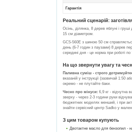
Гарантія
Реальний сценарій: заготівля
Осінь, ділянка, 8 дерев яблуні і груші
15 см діаметром.
GCS-560E з шиною 50 см справляється 
день (6-7 годин з паузами) 8 дерев пе
середині дня - це норма при роботі по
На що звернути увагу та чесн
Паливна суміш - строго дотримуйте
вказаній у інструкції (зазвичай 1:50 
окремо - не плутайте баки.
Чесно про мінуси:
6,9 кг - відчутна 
зверху - через 2-3 години руки відчув
бюджетних моделях менший, і при актив
знайти сервісний центр Sadko у мален
З цим товаром купують
Двотактне масло для бензопил - на