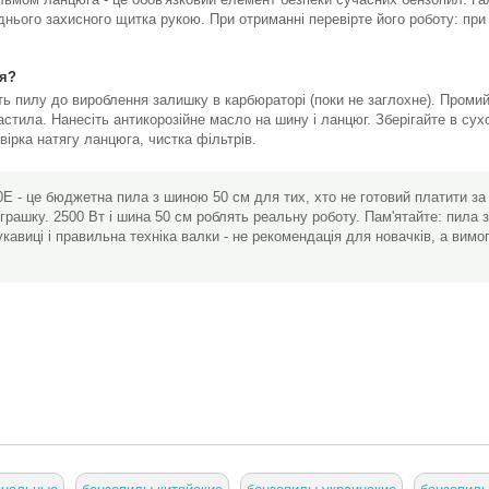
днього захисного щитка рукою. При отриманні перевірте його роботу: при 
ня?
іть пилу до вироблення залишку в карбюраторі (поки не заглохне). Промий
астила. Нанесіть антикорозійне масло на шину і ланцюг. Зберігайте в сух
ірка натягу ланцюга, чистка фільтрів.
 - це бюджетна пила з шиною 50 см для тих, хто не готовий платити за H
іграшку. 2500 Вт і шина 50 см роблять реальну роботу. Пам'ятайте: пила 
укавиці і правильна техніка валки - не рекомендація для новачків, а вимо