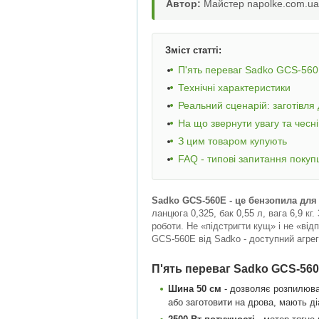
Автор:
Майстер napolke.com.ua,
Зміст статті:
П'ять переваг Sadko GCS-56
Технічні характеристики
Реальний сценарій: заготівля 
На що звернути увагу та чесні
З цим товаром купують
FAQ - типові запитання покуп
Sadko GCS-560E - це бензопила для 
ланцюга 0,325, бак 0,55 л, вага 6,9 к
роботи. Не «підстригти кущ» і не «від
GCS-560E від Sadko - доступний агрег
П'ять переваг Sadko GCS-56
Шина 50 см
- дозволяє розпилюват
або заготовити на дрова, мають д