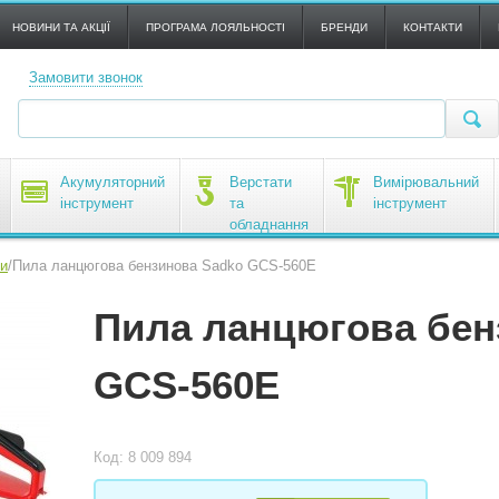
НОВИНИ ТА АКЦІЇ
ПРОГРАМА ЛОЯЛЬНОСТІ
БРЕНДИ
КОНТАКТИ
Замовити звонок
Акумуляторний
Верстати
Вимірювальний
інструмент
та
інструмент
обладнання
и
/
Пила ланцюгова бензинова Sadko GCS-560E
Пила ланцюгова бен
GCS-560E
Код: 8 009 894