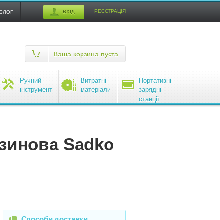
РЕЄСТРАЦІЯ
ВХІД
БЛОГ
Ваша корзина пуста
Ручний
Витратні
Портативні
інструмент
матеріали
зарядні
станції
EcoFlow
зинова Sadko
Способи доставки