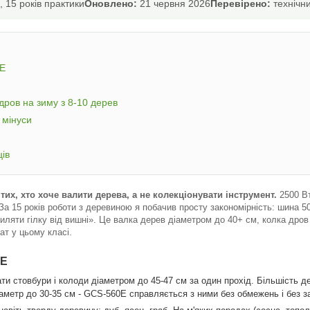
 15 років практики
Оновлено:
21 червня 2026
Перевірено:
технічни
0E
дров на зиму з 8-10 дерев
 мінуси
ців
тих, хто хоче валити дерева, а не колекціонувати інструмент.
2500 Вт
г. За 15 років роботи з деревиною я побачив просту закономірність: шина 5
пиляти гілку від вишні». Це валка дерев діаметром до 40+ см, колка дров 
ат у цьому класі.
0E
и стовбури і колоди діаметром до 45-47 см за один прохід. Більшість дер
іаметр до 30-35 см - GCS-560E справляється з ними без обмежень і без з