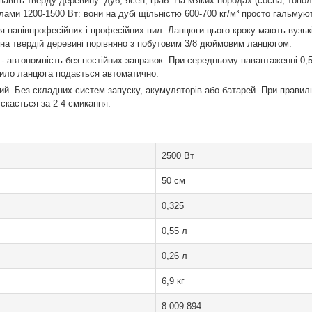
навіть тверду деревину: дуб, ясен, граб. На м'яких породах (сосна, топол
ами 1200-1500 Вт: вони на дубі щільністю 600-700 кг/м³ просто гальмую
я напівпрофесійних і професійних пил. Ланцюги цього кроку мають вузькі
 на твердій деревині порівняно з побутовим 3/8 дюймовим ланцюгом.
- автономність без постійних заправок. При середньому навантаженні 0,5
тило ланцюга подається автоматично.
ний. Без складних систем запуску, акумуляторів або батарей. При правильн
скається за 2-4 смикання.
2500 Вт
50 см
0,325
0,55 л
0,26 л
6,9 кг
8 009 894