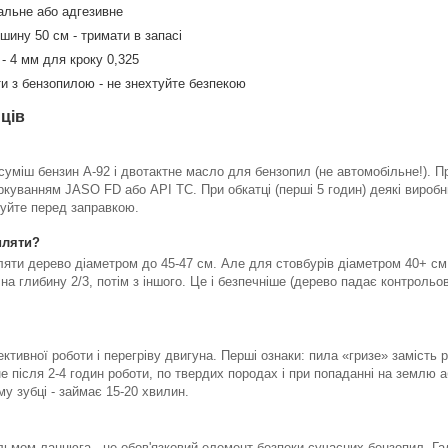
альне або адгезивне
шину 50 см - тримати в запасі
- 4 мм для кроку 0,325
ти з бензопилою - не знехтуйте безпекою
ців
уміш бензин А-92 і двотактне масло для бензопил (не автомобільне!). Пр
ркуванням JASO FD або API TC. При обкатці (перші 5 годин) деякі вироб
шуйте перед заправкою.
иляти?
яти дерево діаметром до 45-47 см. Але для стовбурів діаметром 40+ см 
 на глибину 2/3, потім з іншого. Це і безпечніше (дерево падає контрольо
тивної роботи і перегріву двигуна. Перші ознаки: пила «гризе» замість різ
не після 2-4 годин роботи, по твердих породах і при попаданні на землю 
му зубці - займає 15-20 хвилин.
мом ланцюга - це обов'язковий елемент безпеки сучасних бензопил. Гал