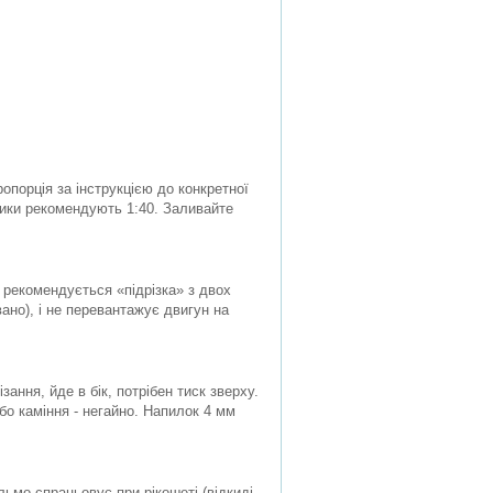
опорція за інструкцією до конкретної
ники рекомендують 1:40. Заливайте
рекомендується «підрізка» з двох
вано), і не перевантажує двигун на
ання, йде в бік, потрібен тиск зверху.
або каміння - негайно. Напилок 4 мм
ьмо спрацьовує при рікошеті (відкиді