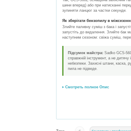
шини вперед) або при натисканні пере
зупиняти ланцюг за частки секунди.
Як зберігати бензопилу в міжсезон
Злийте паливну суміш з бака і запуст
запустіть до видалення. Злийте бак м
наступним сезоном: свіжа суміш, перев
Підсумок майстра:
Sadko GCS-560E
справжній інструмент, а не дитячу 
небезпеки. Захисні штани, каска, р
пила не підведе.
Смотреть полное Опис