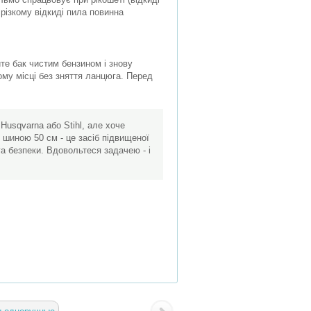
різкому відкиді пила повинна
те бак чистим бензином і знову
ому місці без зняття ланцюга. Перед
usqvarna або Stihl, але хоче
з шиною 50 см - це засіб підвищеної
га безпеки. Вдовольтеся задачею - і