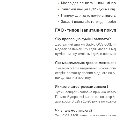
Масло для ланцюга і шини - мінер
Запасний ланцюг 0,325 дюйма під 
Напилок для загострення ланцюга 
Захисні штани або гетри для робо
FAQ - типові запитання покуп
Яку пропорцію суміші заливати?
Двотактний двигун Sadko GCS-560E - с
моделі: зазвичай 1:50 для масел з ма
суміш в мірну ємність і добре перемі
Яке максимальне дерево можна сп
З шиною 50 см теоретично можна спил
сторін: спочатку пропил з одного боку
виході шини з пропилу.
Як часто загострювати ланцюг?
Тупий ланцюг - головна причина неефек
По м'якій деревині загострення потріб
для кроку 0,325 і 15-20 рухів по кожно
Чи є гальмо ланцюга?
Так, GCS-560E оснащена захисним галь