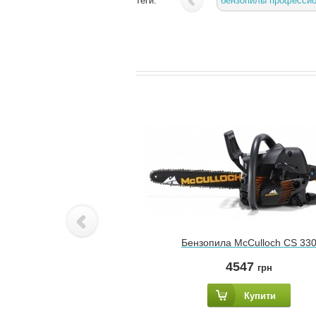
Теги:
бензопилы професси
Бензопила McCulloch CS 33
4547
грн
Купити