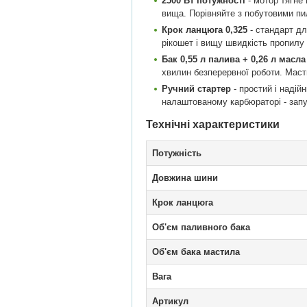
2500 Вт потужності
- мотор тягне 
вища. Порівняйте з побутовими пил
Крок ланцюга 0,325
- стандарт дл
рікошет і вищу швидкість пропилу
Бак 0,55 л палива + 0,26 л масла
хвилин безперервної роботи. Мас
Ручний стартер
- простий і надій
налаштованому карбюраторі - запу
Технічні характеристики
Потужність
Довжина шини
Крок ланцюга
Об'єм паливного бака
Об'єм бака мастила
Вага
Артикул