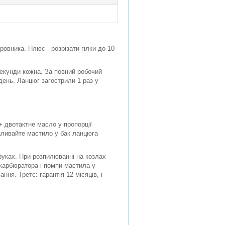
ровника. Плюс - розрізати гілки до 10-
секунди кожна. За повний робочий
день. Ланцюг загострили 1 раз у
 двотактне масло у пропорції
Заливайте мастило у бак ланцюга
 руках. При розпилюванні на козлах
с карбюратора і помпи мастила у
ня. Третє: гарантія 12 місяців, і