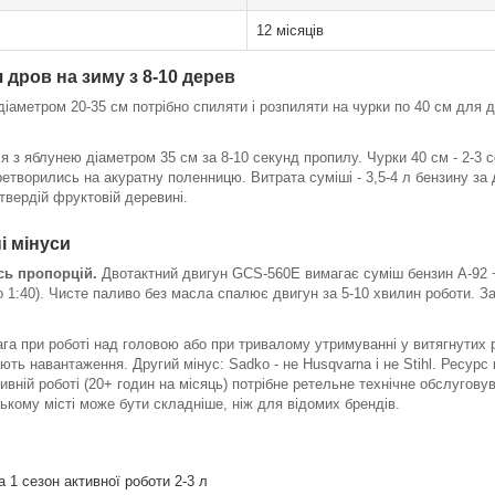
12 місяців
 дров на зиму з 8-10 дерев
 діаметром 20-35 см потрібно спиляти і розпиляти на чурки по 40 см для д
з яблунею діаметром 35 см за 8-10 секунд пропилу. Чурки 40 см - 2-3 
ретворились на акуратну поленницю. Витрата суміші - 3,5-4 л бензину за 
 твердій фруктовій деревині.
і мінуси
сь пропорцій.
Двотактний двигун GCS-560E вимагає суміш бензин А-92 +
або 1:40). Чисте паливо без масла спалює двигун за 5-10 хвилин роботи. 
вага при роботі над головою або при тривалому утримуванні у витягнутих
ають навантаження. Другий мінус: Sadko - не Husqvarna і не Stihl. Ресур
ній роботі (20+ годин на місяць) потрібне ретельне технічне обслуговуван
ькому місті може бути складніше, ніж для відомих брендів.
 1 сезон активної роботи 2-3 л