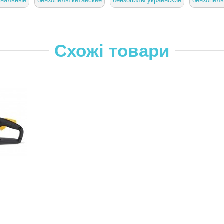
ональные
бензопилы китайские
бензопилы украинские
бензопил
Схожі товари
0