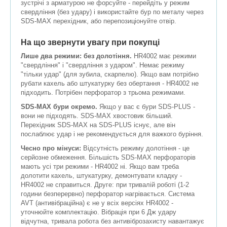
зустрічі з арматурою не форсуйте - перейдіть у режим
свердління (без удару) і використайте бур по металу через
SDS-MAX перехідник, або перепозиціонуйте отвір.
На що звернути увагу при покупці
Лише два режими: без долотіння.
HR4002 має режими
"свердління" і "свердління з ударом". Немає режиму
"тільки удар" (для зубила, скарпелю). Якщо вам потрібно
рубати кахель або штукатурку без обертання - HR4002 не
підходить. Потрібен перфоратор з трьома режимами.
SDS-MAX бури окремо.
Якщо у вас є бури SDS-PLUS -
вони не підходять. SDS-MAX хвостовик більший.
Перехідник SDS-MAX на SDS-PLUS існує, але він
послаблює удар і не рекомендується для важкого буріння.
Чесно про мінуси:
Відсутність режиму долотіння - це
серйозне обмеження. Більшість SDS-MAX перфораторів
мають усі три режими - HR4002 ні. Якщо вам треба
долотити кахель, штукатурку, демонтувати кладку -
HR4002 не справиться. Друге: при тривалій роботі (1-2
години безперервно) перфоратор нагрівається. Система
AVT (антивібраційна) є не у всіх версіях HR4002 -
уточнюйте комплектацію. Вібрація при 6 Дж удару
відчутна, тривала робота без антивіброзахисту навантажує