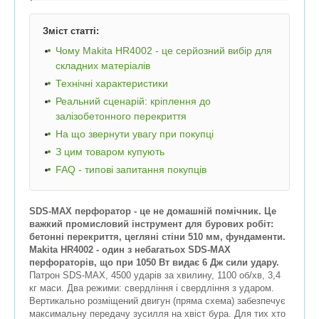
Зміст статті:
Чому Makita HR4002 - це серйозний вибір для
складних матеріалів
Технічні характеристики
Реальний сценарій: кріплення до
залізобетонного перекриття
На що звернути увагу при покупці
З цим товаром купують
FAQ - типові запитання покупців
SDS-MAX перфоратор - це не домашній помічник. Це
важкий промисловий інструмент для бурових робіт:
бетонні перекриття, цегляні стіни 510 мм, фундаменти.
Makita HR4002 - один з небагатьох SDS-MAX
перфораторів, що при 1050 Вт видає 6 Дж сили удару.
Патрон SDS-MAX, 4500 ударів за хвилину, 1100 об/хв, 3,4
кг маси. Два режими: свердління і свердління з ударом.
Вертикально розміщений двигун (пряма схема) забезпечує
максимальну передачу зусилля на хвіст бура. Для тих хто