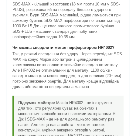
SDS-MAX - більший хвостовик (18 мм проти 10 мм у SDS-
PLUS), розрахований на передачу більшого ударного
зусилля. Бури SDS-MAX масивніші, рідше ламаються при
важкому бурінні. SDS-MAX перфоратори починаються від
1000 Вт і 5 Дж - це клас важкого промислового буріння.
SDS-PLUS - масовий стандарт для побутових і
напівпрофесійних задач 10-35 мм.
Чи можна свердлити метал перфоратором HR4002?
Так, у режимі свердління без удару. Через перехідник SDS-
MAX на конус Морзе або патрон з циліндричним
хвостовиком встановлюєте звичайне свердло по металу.
Але HR4002 не оптимальний для металу: 1100 об/хв -
занадто мало для малих свердел, а для великих (20+ мм)
потрібно зниження обертів. Для металу краще відповідна
дриль або магнітна свердлильна машина.
Підсумок майстра:
Makita HR4002 - це інструмент
для тих, хто регулярно буває на об'єктах з
монолітним залізобетоном і важкими матеріалами. 6
Дж і SDS-MAX - це не для домашнього ремонту раз
на рік. Але якщо ваша робота - монтаж важких
конструкцій, буріння анкерних отворів у бетоні,
кріплення до перекриттів - HR4002 окупається вже на