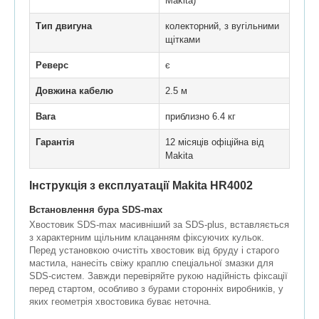
Makita)
Тип двигуна
колекторний, з вугільними
щітками
Реверс
є
Довжина кабелю
2.5 м
Вага
приблизно 6.4 кг
Гарантія
12 місяців офіційна від
Makita
Інструкція з експлуатації Makita HR4002
Встановлення бура SDS-max
Хвостовик SDS-max масивніший за SDS-plus, вставляється
з характерним щільним клацанням фіксуючих кульок.
Перед установкою очистіть хвостовик від бруду і старого
мастила, нанесіть свіжу краплю спеціальної змазки для
SDS-систем. Завжди перевіряйте рукою надійність фіксації
перед стартом, особливо з бурами сторонніх виробників, у
яких геометрія хвостовика буває неточна.