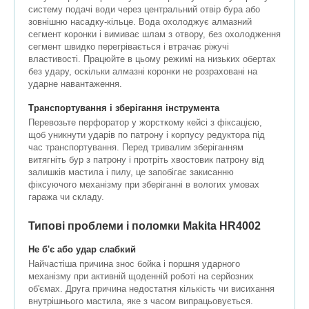
систему подачі води через центральний отвір бура або
зовнішню насадку-кільце. Вода охолоджує алмазний
сегмент коронки і вимиває шлам з отвору, без охолодження
сегмент швидко перегрівається і втрачає ріжучі
властивості. Працюйте в цьому режимі на низьких обертах
без удару, оскільки алмазні коронки не розраховані на
ударне навантаження.
Транспортування і зберігання інструмента
Перевозьте перфоратор у жорсткому кейсі з фіксацією,
щоб уникнути ударів по патрону і корпусу редуктора під
час транспортування. Перед тривалим зберіганням
витягніть бур з патрону і протріть хвостовик патрону від
залишків мастила і пилу, це запобігає закисанню
фіксуючого механізму при зберіганні в вологих умовах
гаража чи складу.
Типові проблеми і поломки Makita HR4002
Не б'є або удар слабкий
Найчастіша причина знос бойка і поршня ударного
механізму при активній щоденній роботі на серйозних
об'ємах. Друга причина недостатня кількість чи висихання
внутрішнього мастила, яке з часом випрацьовується.