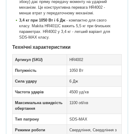
збоку) дає пряму передачу моменту на ударний
механізм. Це конструктивна перевага HR4002 -
менше втрат у передаточному механізмі.
3,4 кг при 1050 Вт і 6 Дж
- компактно для свого
класу. Makita HR4011C важить 5,5 кг при близьких
параметрах. HR4002 у 3,4 кг - легший варіант для
SDS-MAX класу.
Технічні характеристики
Артикул (SKU)
HR4002
Потужність
1050 Вт
Сила удару
6 Дж
Частота ударів
4500 уд/хв
Максимальна швидкість
1100 об/хв
обертання
Тип патрону
SDS-MAX
Режими роботи
Свердління, Свердління з