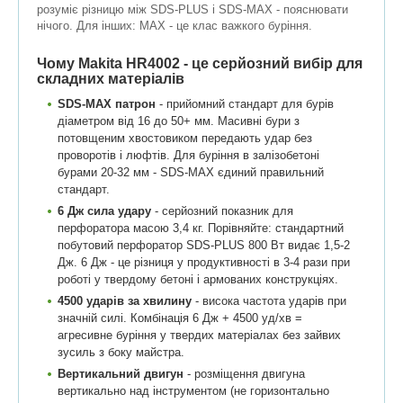
розуміє різницю між SDS-PLUS і SDS-MAX - пояснювати
нічого. Для інших: MAX - це клас важкого буріння.
Чому Makita HR4002 - це серйозний вибір для
складних матеріалів
SDS-MAX патрон
- прийомний стандарт для бурів
діаметром від 16 до 50+ мм. Масивні бури з
потовщеним хвостовиком передають удар без
проворотів і люфтів. Для буріння в залізобетоні
бурами 20-32 мм - SDS-MAX єдиний правильний
стандарт.
6 Дж сила удару
- серйозний показник для
перфоратора масою 3,4 кг. Порівняйте: стандартний
побутовий перфоратор SDS-PLUS 800 Вт видає 1,5-2
Дж. 6 Дж - це різниця у продуктивності в 3-4 рази при
роботі у твердому бетоні і армованих конструкціях.
4500 ударів за хвилину
- висока частота ударів при
значній силі. Комбінація 6 Дж + 4500 уд/хв =
агресивне буріння у твердих матеріалах без зайвих
зусиль з боку майстра.
Вертикальний двигун
- розміщення двигуна
вертикально над інструментом (не горизонтально