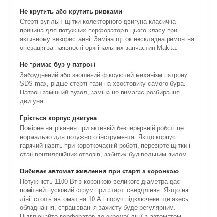
Не крутить або крутить ривками
Стерті вугільні щітки колекторного двигуна класична
причина для потужних перфораторів цього класу при
активному використанні. Заміна щіток нескладна ремонтна
операція за наявності оригінальних запчастин Makita.
Не тримає бур у патроні
Забруднений або зношений фіксуючий механізм патрону
SDS-max, рідше стерті пази на хвостовику самого бура.
Патрон замінний вузол, заміна не вимагає розбирання
двигуна.
Гріється корпус двигуна
Помірне нагрівання при активній безперервній роботі це
нормально для потужного інструмента. Якщо корпус
гарячий навіть при короткочасній роботі, перевірте щітки і
стан вентиляційних отворів, забитих будівельним пилом.
Вибиває автомат живлення при старті з коронкою
Потужність 1100 Вт з коронкою великого діаметра дає
помітний пусковий струм при старті свердління. Якщо на
лінії стоїть автомат на 10 А і поруч підключене ще якесь
обладнання, спрацювання захисту буде регулярним.
Підключайте перфоратор до окремої лінії з автоматом