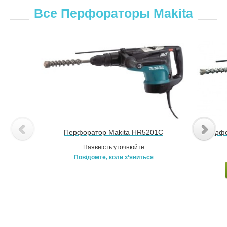
Все Перфораторы Makita
Перфоратор Makita HR5201C
Перфо
Наявність уточнюйте
Повідомте, коли зʼявиться