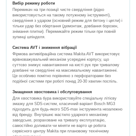
Вибір режиму роботи
Перемикач на три позиції чисте свердління (рідко
використовується на такому потужному інструменті),
свердління з ударом (основний режим для бетону і цегли) і
тільки удар без обертання (демонтаж, довбання борозен,
знімання плитки). Перемикайте режим тільки при повній
зупинці шпінделя.
Система AVT і зниження вібрації
Фірмова антивібраційна система Makita AVT використовує
врівноважувальний механізм усередині корпусу, що
суттєво знижує навантаження на кисті рук при тривалому
довбанні чи свердлінні на максимальному навантаженні.
Це особливо помітно порівняно з перфораторами без
подібної системи при роботі понад 20-30 хвилин поспіль.
Змащення хвостовика і обслуговування
Для хвостовика бура використовуйте спеціальну літієву
змазку для SDS-систем, класичний варіант Bosch MG3
підходить для будь-якого SDS-max інструмента незалежно
від бренду. Внутрішнє мастило ударного механізму
заводське, розраховане на тривалу експлуатацію,
самостійно доливати чи міняти не варто це робота
сервісного центру Makita при плановому технічному