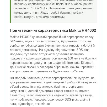
першому серйозному об'єкті порівняно з часом роботи
звичайного SDS-PLUS. Пам'ятайте: лише два режими,
немає долотіння. Якщо треба і бурити, і рубати -
беріть модель з трьома режимами.
Повні технічні характеристики Makita HR4002
Makita HR4002 це важкий професійний перфоратор класу
SDS-max, один з тих інструментів, що роками стоїть на
серйозних об'єктах для буріння великих отворів у бетоні й
легкого демонтажу. На відміну від побутових SDS-plus
моделей, тут запас потужності дозволяє впевнено
працювати коронками діаметром понад 100 мм і не боятися
перевантаження двигуна при щоденній інтенсивній роботі.
Дані нижче зібрані з паспорта виробника Makita і практики
використання інструмента на будівельних об'єктах.
Ця модель належить до тих перфораторів, які купують не
для разового ремонту, а для щоденної роботи бригадою на
об'єкті свердління під анкери, буріння отворів для
комунікацій, легкий демонтаж старої стяжки чи плитки.
Саме тому запас потужності і надійність вузлів тут вищі,
ніж у побутових перфораторах класу SDS-plus, а ціна і
вага, відповідно, теж більші.