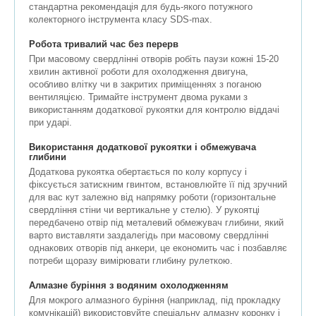
стандартна рекомендація для будь-якого потужного
колекторного інструмента класу SDS-max.
Робота тривалий час без перерв
При масовому свердлінні отворів робіть паузи кожні 15-20
хвилин активної роботи для охолодження двигуна,
особливо влітку чи в закритих приміщеннях з поганою
вентиляцією. Тримайте інструмент двома руками з
використанням додаткової рукоятки для контролю віддачі
при ударі.
Використання додаткової рукоятки і обмежувача
глибини
Додаткова рукоятка обертається по колу корпусу і
фіксується затискним гвинтом, встановлюйте її під зручний
для вас кут залежно від напрямку роботи (горизонтальне
свердління стіни чи вертикальне у стелю). У рукоятці
передбачено отвір під металевий обмежувач глибини, який
варто виставляти заздалегідь при масовому свердлінні
однакових отворів під анкери, це економить час і позбавляє
потреби щоразу вимірювати глибину рулеткою.
Алмазне буріння з водяним охолодженням
Для мокрого алмазного буріння (наприклад, під прокладку
комунікацій) використовуйте спеціальну алмазну коронку і