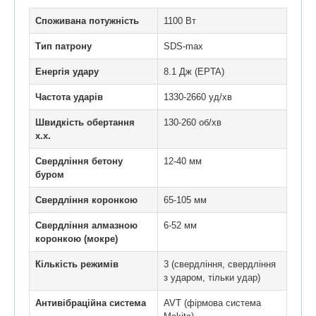
Споживана потужність
1100 Вт
Тип патрону
SDS-max
Енергія удару
8.1 Дж (EPTA)
Частота ударів
1330-2660 уд/хв
Швидкість обертання
130-260 об/хв
х.х.
Свердління бетону
12-40 мм
буром
Свердління коронкою
65-105 мм
Свердління алмазною
6-52 мм
коронкою (мокре)
Кількість режимів
3 (свердління, свердління
з ударом, тільки удар)
Антивібраційна система
AVT (фірмова система