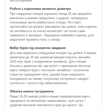
обслуговуванні.
Робота з коронками великого діаметра
При свердлінні отворів коронкою понад 65 мм працюйте
виключно в режимі свердління з ударом, попередньо
позначивши центр майбутнього отвору. На старті
притискайте інструмент рівномірно без ривків, поки коронка
не заглибиться на кілька міліметрів і не почне сама
триматися в матеріалі. Періодично виймайте коронку для
видалення бурового пилу з отвору.
Вибір бурів під конкретне завдання
Для повсякденного свердління отворів під дюбелі й анкери
діаметром до 20 мм зазвичай використовують звичайні
SDS-max бури з побідитовою напайкою. Для отворів
більшого діаметра або при роботі з армованим бетоном
варто обирати бури з якіснішою напайкою і посиленою
спіраллю відведення пилу, дешеві бури невідомого
походження на такому потужному інструменті швидко
тупляться і гнуться під навантаженням.
Обкатка нового інструмента
Перші 15-20 хвилин роботи новим перфоратором варто
працювати на неповному навантаженні, щоб щітки і
ударний механізм притерлися одне до одного. Це