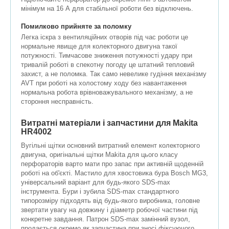
мінімум на 16 А для стабільної роботи без відключень.
Помилково прийняте за поломку
Легка іскра з вентиляційних отворів під час роботи це
нормальне явище для колекторного двигуна такої
потужності. Тимчасове зниження потужності удару при
тривалій роботі в спекотну погоду це штатний тепловий
захист, а не поломка. Так само невелике гудіння механізму
AVT при роботі на холостому ходу без навантаження
нормальна робота врівноважувального механізму, а не
стороння несправність.
Витратні матеріали і запчастини для Makita
HR4002
Вугільні щітки основний витратний елемент колекторного
двигуна, оригінальні щітки Makita для цього класу
перфораторів варто мати про запас при активній щоденній
роботі на об'єкті. Мастило для хвостовика бура Bosch MG3,
універсальний варіант для будь-якого SDS-max
інструмента. Бури і зубила SDS-max стандартного
типорозміру підходять від будь-якого виробника, головне
звертати увагу на довжину і діаметр робочої частини під
конкретне завдання. Патрон SDS-max замінний вузол,
продається окремо як запчастина при зносі фіксуючого