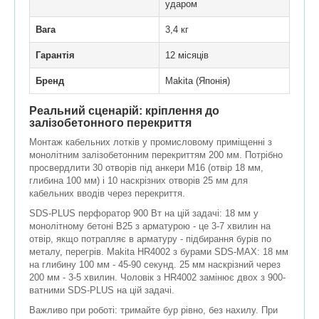
ударом
Вага
3,4 кг
Гарантія
12 місяців
Бренд
Makita (Японія)
Реальний сценарій: кріплення до
залізобетонного перекриття
Монтаж кабельних лотків у промисловому приміщенні з
монолітним залізобетонним перекриттям 200 мм. Потрібно
просвердлити 30 отворів під анкери М16 (отвір 18 мм,
глибина 100 мм) і 10 наскрізних отворів 25 мм для
кабельних вводів через перекриття.
SDS-PLUS перфоратор 900 Вт на цій задачі: 18 мм у
монолітному бетоні B25 з арматурою - це 3-7 хвилин на
отвір, якщо потрапляє в арматуру - підбирання бурів по
металу, перегрів. Makita HR4002 з бурами SDS-MAX: 18 мм
на глибину 100 мм - 45-90 секунд. 25 мм наскрізний через
200 мм - 3-5 хвилин. Чоловік з HR4002 замінює двох з 900-
ватними SDS-PLUS на цій задачі.
Важливо при роботі: тримайте бур рівно, без нахилу. При