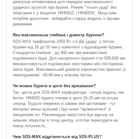
двигуном оптимізована для передачі максимального
ударного зусилля при бурінні. Режим "тільки удар" без
обертання є у моделях HR4001C і HR4003C. Якщо вам
потрібне долотіння - вибирайте старшу модель з трьома
режимами.
Яка максимальна глибина і діаметр буріння?
SDS-MAX перфоратор 1050 Вт з 6 Дж удару: у бетоні
бурами від 16 до 50 мм у комплекті з відповідним бурами.
Стандартна глибина - до 400 мм при використанні
подовженого бура. Для наскрізного буріння стін 500-600 мм
використовується подовжувач хвостовика або послідовна
зміна бурів. Максимальний діаметр корончастою фрезою (з
перехідником) - 65-80 мм у м'якому бетоні.
Чи можна бурити в цеглі без армування?
Так, цегла для SDS-MAX перфоратора - легша задача, ніж
бетон. HR4002 бурить отвори в цеглі 16-25 мм за кілька
секунд. Будьте обережні зі швами між цеглинами - тут
матеріал менш щільний і бур може "провалитися" зі
зміщенням осі. Рекомендую запустити бур вручну на
низьких оборотах в точці центру, а потім переходити на
повну потужність.
Чим SDS-MAX відрізняється від SDS-PLUS?