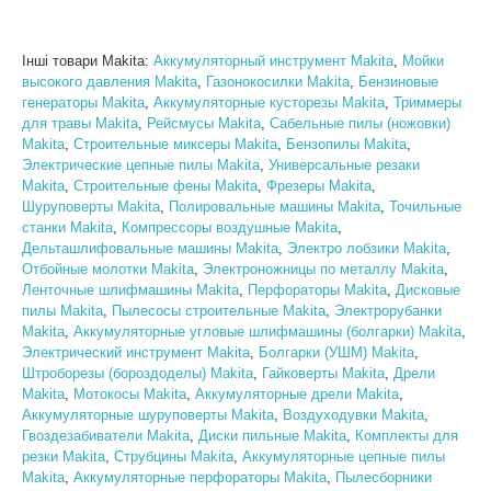
Інші товари Makita:
Аккумуляторный инструмент Makita
,
Мойки
высокого давления Makita
,
Газонокосилки Makita
,
Бензиновые
генераторы Makita
,
Аккумуляторные кусторезы Makita
,
Триммеры
для травы Makita
,
Рейсмусы Makita
,
Сабельные пилы (ножовки)
Makita
,
Строительные миксеры Makita
,
Бензопилы Makita
,
Электрические цепные пилы Makita
,
Универсальные резаки
Makita
,
Строительные фены Makita
,
Фрезеры Makita
,
Шуруповерты Makita
,
Полировальные машины Makita
,
Точильные
станки Makita
,
Компрессоры воздушные Makita
,
Дельташлифовальные машины Makita
,
Электро лобзики Makita
,
Отбойные молотки Makita
,
Электроножницы по металлу Makita
,
Ленточные шлифмашины Makita
,
Перфораторы Makita
,
Дисковые
пилы Makita
,
Пылесосы строительные Makita
,
Электрорубанки
Makita
,
Аккумуляторные угловые шлифмашины (болгарки) Makita
,
Электрический инструмент Makita
,
Болгарки (УШМ) Makita
,
Штроборезы (бороздоделы) Makita
,
Гайковерты Makita
,
Дрели
Makita
,
Мотокосы Makita
,
Аккумуляторные дрели Makita
,
Аккумуляторные шуруповерты Makita
,
Воздуходувки Makita
,
Гвоздезабиватели Makita
,
Диски пильные Makita
,
Комплекты для
резки Makita
,
Струбцины Makita
,
Аккумуляторные цепные пилы
Makita
,
Аккумуляторные перфораторы Makita
,
Пылесборники