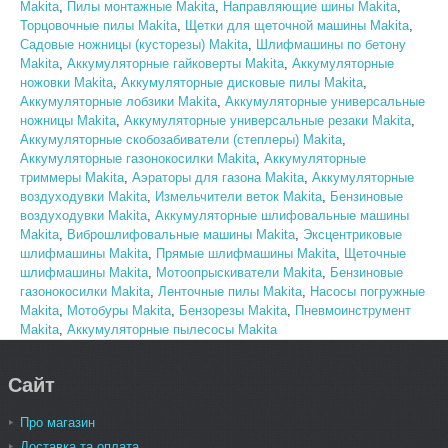
Makita
,
Пилы монтажные Makita
,
Направляющие шины Makita
,
Торцовочные пилы Makita
,
Щетки для щеточной машины Makita
,
Садовые ножницы (кусторезы) Makita
,
Шлифмашины по бетону
Makita
,
Аккумуляторные гайковерты Makita
,
Аккумуляторные
ножовки Makita
,
Аккумуляторные дисковые пилы Makita
,
Аккумуляторные лобзики Makita
,
Аккумуляторные универсальные
ножницы Makita
,
Аккумуляторные универсальные резаки Makita
,
Аккумуляторные скобозабиватели (степлеры) Makita
,
Аккумуляторные газонокосилки Makita
,
Аккумуляторные
триммеры Makita
,
Аэраторы для газона Makita
,
Аккумуляторные
воздуходувки Makita
,
Измельчители веток Makita
,
Бензиновые
воздуходувки Makita
,
Аккумуляторные шлифовальные машины
Makita
,
Виброшлифовальные машины Makita
,
Эксцентриковые
шлифмашины Makita
,
Прямые шлифмашины Makita
,
Щеточные
шлифмашины Makita
,
Мотоопрыскиватели Makita
,
Бензиновые
газонокосилки Makita
,
Ленточные пилы Makita
,
Насосы погружные
Makita
,
Мотобуры Makita
,
Бензорезы Makita
,
Пневмоинструмент
Makita
,
Аккумуляторные пылесосы Makita
Сайт
Про магазин
Доставка та оплата