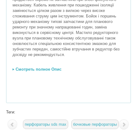
механізму. Кабель живлення при пошкодженні ізоляції
замінюється цілком разом з вилкою через високе
споживання струму цим інструментом. Бойок і поршень
ударного механізму типові запчастини для планового
ремонту при значному напрацюванні годин, заміна
виконується в сервісному центрі. Мастило редукторного
вузла при плановому технічному обслуговуванні також
оновлюється спеціальною консистентною змазкою для
зубчастих передач, самостійне втручання в редуктор без
досвіду не рекомендується.
Смотреть полное Опис
Теги:
перфораторы sds max
бочковые перфораторы