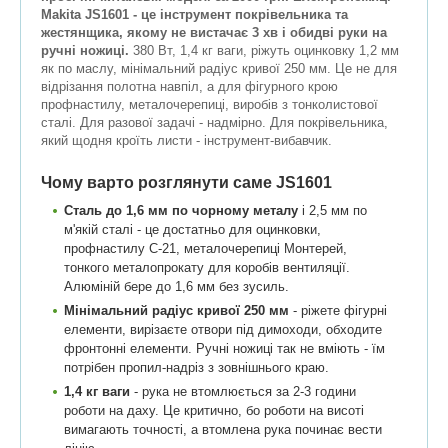
Makita JS1601 - це інструмент покрівельника та
жестянщика, якому не вистачає 3 хв і обидві руки на
ручні ножиці.
380 Вт, 1,4 кг ваги, ріжуть оцинковку 1,2 мм
як по маслу, мінімальний радіус кривої 250 мм. Це не для
відрізання полотна навпіл, а для фігурного крою
профнастилу, металочерепиці, виробів з тонколистової
сталі. Для разової задачі - надмірно. Для покрівельника,
який щодня кроїть листи - інструмент-вибавчик.
Чому варто розглянути саме JS1601
Сталь до 1,6 мм по чорному металу
і 2,5 мм по
м'якій сталі - це достатньо для оцинковки,
профнастилу С-21, металочерепиці Монтерей,
тонкого металопрокату для коробів вентиляції.
Алюміній бере до 1,6 мм без зусиль.
Мінімальний радіус кривої 250 мм
- ріжете фігурні
елементи, вирізаєте отвори під димоходи, обходите
фронтонні елементи. Ручні ножиці так не вміють - їм
потрібен пропил-надріз з зовнішнього краю.
1,4 кг ваги
- рука не втомлюється за 2-3 години
роботи на даху. Це критично, бо роботи на висоті
вимагають точності, а втомлена рука починає вести