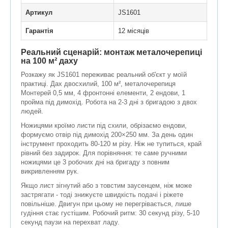
Артикул
JS1601
Гарантія
12 місяців
Реальний сценарій: монтаж металочерепиці
на 100 м² даху
Розкажу як JS1601 переживає реальний об'єкт у моїй
практиці. Дах двосхилий, 100 м², металочерепиця
Монтерей 0,5 мм, 4 фронтонні елементи, 2 ендови, 1
пройма під димохід. Робота на 2-3 дні з бригадою з двох
людей.
Ножицями кроїмо листи під схили, обрізаємо ендови,
формуємо отвір під димохід 200×250 мм. За день один
інструмент проходить 80-120 м різу. Ніж не тупиться, край
рівний без задирок. Для порівняння: те саме ручними
ножицями це 3 робочих дні на бригаду з повним
викривленням рук.
Якщо лист зігнутий або з товстим заусенцем, ніж може
застрягати - тоді знижуєте швидкість подачі і ріжете
повільніше. Двигун при цьому не перегрівається, лише
гудіння стає густішим. Робочий ритм: 30 секунд різу, 5-10
секунд паузи на перехват ладу.