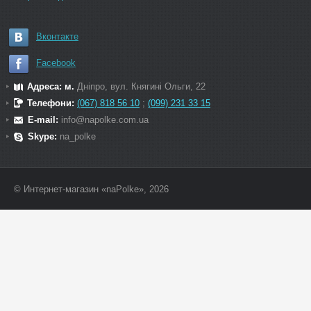
Вконтакте
Facebook
Адреса: м.
Дніпро, вул. Княгині Ольги, 22
Телефони:
(067) 818 56 10
;
(099) 231 33 15
E-mail:
info@napolke.com.ua
Skype:
na_polke
© Интернет-магазин «naPolke», 2026