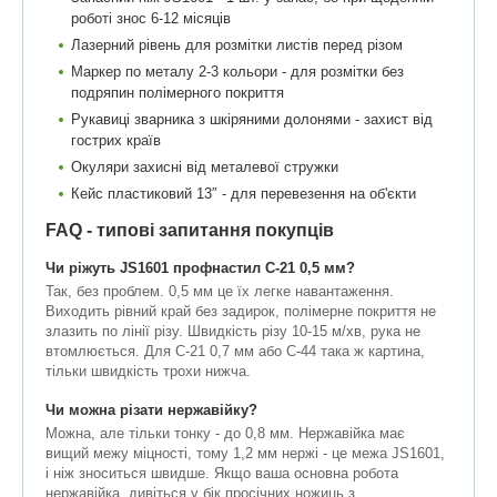
роботі знос 6-12 місяців
Лазерний рівень для розмітки листів перед різом
Маркер по металу 2-3 кольори - для розмітки без
подряпин полімерного покриття
Рукавиці зварника з шкіряними долонями - захист від
гострих країв
Окуляри захисні від металевої стружки
Кейс пластиковий 13″ - для перевезення на об'єкти
FAQ - типові запитання покупців
Чи ріжуть JS1601 профнастил С-21 0,5 мм?
Так, без проблем. 0,5 мм це їх легке навантаження.
Виходить рівний край без задирок, полімерне покриття не
злазить по лінії різу. Швидкість різу 10-15 м/хв, рука не
втомлюється. Для С-21 0,7 мм або С-44 така ж картина,
тільки швидкість трохи нижча.
Чи можна різати нержавійку?
Можна, але тільки тонку - до 0,8 мм. Нержавійка має
вищий межу міцності, тому 1,2 мм нержі - це межа JS1601,
і ніж зноситься швидше. Якщо ваша основна робота
нержавійка, дивіться у бік просічних ножиць з