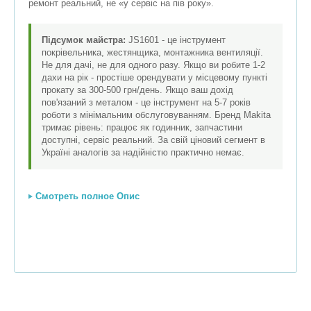
ремонт реальний, не «у сервіс на пів року».
Підсумок майстра:
JS1601 - це інструмент
покрівельника, жестянщика, монтажника вентиляції.
Не для дачі, не для одного разу. Якщо ви робите 1-2
дахи на рік - простіше орендувати у місцевому пункті
прокату за 300-500 грн/день. Якщо ваш дохід
пов'язаний з металом - це інструмент на 5-7 років
роботи з мінімальним обслуговуванням. Бренд Makita
тримає рівень: працює як годинник, запчастини
доступні, сервіс реальний. За свій ціновий сегмент в
Україні аналогів за надійністю практично немає.
Смотреть полное Опис