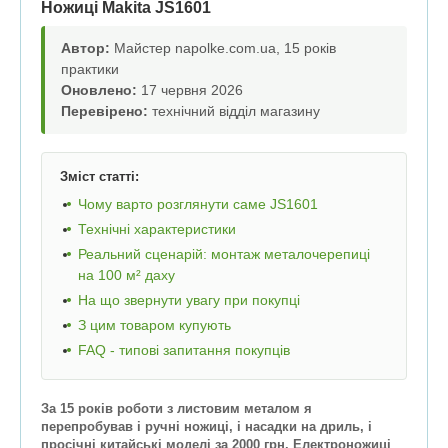
Ножиці Makita JS1601
Автор:
Майстер napolke.com.ua, 15 років
практики
Оновлено:
17 червня 2026
Перевірено:
технічний відділ магазину
Зміст статті:
Чому варто розглянути саме JS1601
Технічні характеристики
Реальний сценарій: монтаж металочерепиці
на 100 м² даху
На що звернути увагу при покупці
З цим товаром купують
FAQ - типові запитання покупців
За 15 років роботи з листовим металом я
перепробував і ручні ножиці, і насадки на дриль, і
просічні китайські моделі за 2000 грн. Електроножиці