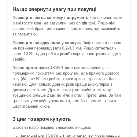
На що звернути увагу при покупці
Перевірте ніж на свіжому інструменті.
Ніж повинен мати
рівні гострі краї без зазублин, без слідів іржі. Якщо ніж
заводський брак - ріже криво з самого початку, замінюйте
за гарантією.
Перевірте посадку ножа у корпусі.
Люфт ножа в опорах
не повинен перевищувати 0,2-0,3 мм. Якщо хитається -
після 10-20 годин роботи розіб'є корпус і інструмент піде у
сервіс.
Чесно про мінуси:
JS1601 ріже металочерепицю з
полімерним покриттям без проблем, але прямого довгого
різу (більше 50 см) робить трохи криво - траєкторія йде
хвилею. Для прямих довгих різів краще циркулярка з
диском по металу. Друге: ножиці не люблять металу
товщиною більше 2 мм по м'якій сталі. Третє: ціна. За такі
гроші очікуєш кейс у комплекті, але його немає - тільки
шестигранний ключ.
З цим товаром купують
Базовий набір покрівельника-жестянщика:
Запасний ніж JS1601 - 1 шт. у запас, бо при щоденній