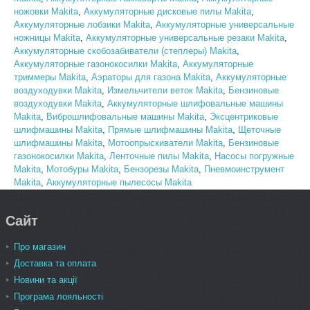
ножовки Makita
,
Аккумуляторные дисковые пилы Makita
,
Аккумуляторные лобзики Makita
,
Аккумуляторные универсальные
ножницы Makita
,
Аккумуляторные универсальные резаки Makita
,
Аккумуляторные скобозабиватели (степлеры) Makita
,
Аккумуляторные газонокосилки Makita
,
Аккумуляторные
триммеры Makita
,
Аэраторы для газона Makita
,
Аккумуляторные
воздуходувки Makita
,
Измельчители веток Makita
,
Бензиновые
воздуходувки Makita
,
Аккумуляторные шлифовальные машины
Makita
,
Виброшлифовальные машины Makita
,
Эксцентриковые
шлифмашины Makita
,
Прямые шлифмашины Makita
,
Щеточные
шлифмашины Makita
,
Мотоопрыскиватели Makita
,
Бензиновые
газонокосилки Makita
,
Ленточные пилы Makita
,
Насосы погружные
Makita
,
Мотобуры Makita
,
Бензорезы Makita
,
Пневмоинструмент
Makita
,
Аккумуляторные пылесосы Makita
Сайт
Про магазин
Доставка та оплата
Новини та акції
Програма лояльності