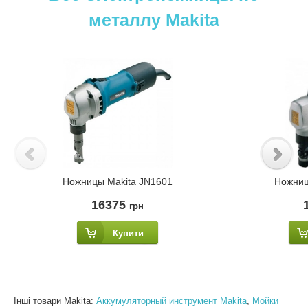
металлу Makita
Ножницы Makita JN1601
Ножниц
16375
грн
Купити
Інші товари Makita:
Аккумуляторный инструмент Makita
,
Мойки