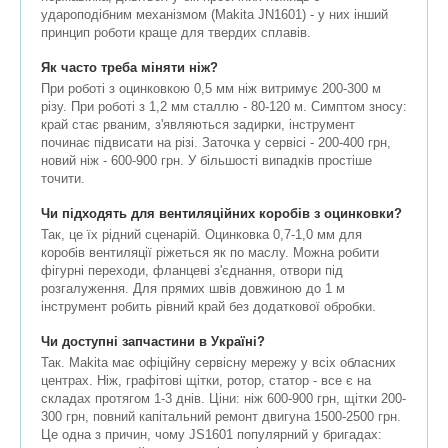
удароподібним механізмом (Makita JN1601) - у них інший
принцип роботи краще для твердих сплавів.
Як часто треба міняти ніж?
При роботі з оцинковкою 0,5 мм ніж витримує 200-300 м
різу. При роботі з 1,2 мм сталлю - 80-120 м. Симптом зносу:
край стає рваним, з'являються задирки, інструмент
починає підвисати на різі. Заточка у сервісі - 200-400 грн,
новий ніж - 600-900 грн. У більшості випадків простіше
точити.
Чи підходять для вентиляційних коробів з оцинковки?
Так, це їх рідний сценарій. Оцинковка 0,7-1,0 мм для
коробів вентиляції ріжеться як по маслу. Можна робити
фігурні переходи, фланцеві з'єднання, отвори під
розгалуження. Для прямих швів довжиною до 1 м
інструмент робить рівний край без додаткової обробки.
Чи доступні запчастини в Україні?
Так. Makita має офіційну сервісну мережу у всіх обласних
центрах. Ніж, графітові щітки, ротор, статор - все є на
складах протягом 1-3 днів. Ціни: ніж 600-900 грн, щітки 200-
300 грн, повний капітальний ремонт двигуна 1500-2500 грн.
Це одна з причин, чому JS1601 популярний у бригадах: