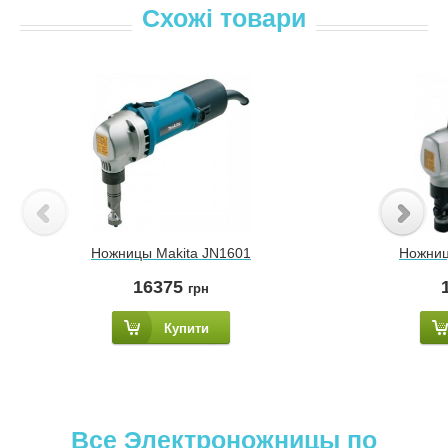
Схожі товари
Ножницы Makita JN1601
Ножниц
16375
грн
Купити
Все Электроножницы по