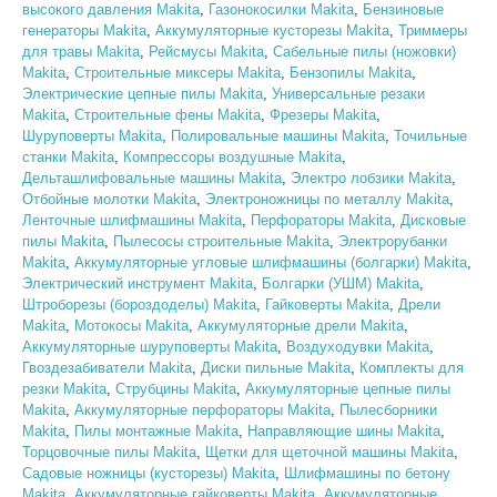
высокого давления Makita
,
Газонокосилки Makita
,
Бензиновые
генераторы Makita
,
Аккумуляторные кусторезы Makita
,
Триммеры
для травы Makita
,
Рейсмусы Makita
,
Сабельные пилы (ножовки)
Makita
,
Строительные миксеры Makita
,
Бензопилы Makita
,
Электрические цепные пилы Makita
,
Универсальные резаки
Makita
,
Строительные фены Makita
,
Фрезеры Makita
,
Шуруповерты Makita
,
Полировальные машины Makita
,
Точильные
станки Makita
,
Компрессоры воздушные Makita
,
Дельташлифовальные машины Makita
,
Электро лобзики Makita
,
Отбойные молотки Makita
,
Электроножницы по металлу Makita
,
Ленточные шлифмашины Makita
,
Перфораторы Makita
,
Дисковые
пилы Makita
,
Пылесосы строительные Makita
,
Электрорубанки
Makita
,
Аккумуляторные угловые шлифмашины (болгарки) Makita
,
Электрический инструмент Makita
,
Болгарки (УШМ) Makita
,
Штроборезы (бороздоделы) Makita
,
Гайковерты Makita
,
Дрели
Makita
,
Мотокосы Makita
,
Аккумуляторные дрели Makita
,
Аккумуляторные шуруповерты Makita
,
Воздуходувки Makita
,
Гвоздезабиватели Makita
,
Диски пильные Makita
,
Комплекты для
резки Makita
,
Струбцины Makita
,
Аккумуляторные цепные пилы
Makita
,
Аккумуляторные перфораторы Makita
,
Пылесборники
Makita
,
Пилы монтажные Makita
,
Направляющие шины Makita
,
Торцовочные пилы Makita
,
Щетки для щеточной машины Makita
,
Садовые ножницы (кусторезы) Makita
,
Шлифмашины по бетону
Makita
,
Аккумуляторные гайковерты Makita
,
Аккумуляторные