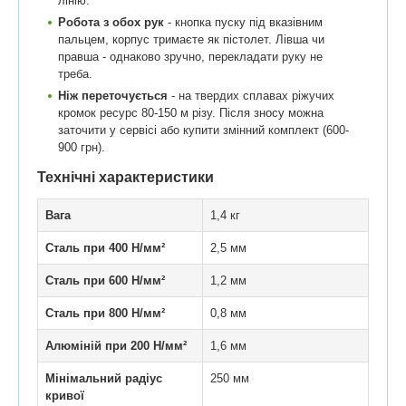
лінію.
Робота з обох рук
- кнопка пуску під вказівним
пальцем, корпус тримаєте як пістолет. Лівша чи
правша - однаково зручно, перекладати руку не
треба.
Ніж переточується
- на твердих сплавах ріжучих
кромок ресурс 80-150 м різу. Після зносу можна
заточити у сервісі або купити змінний комплект (600-
900 грн).
Технічні характеристики
Вага
1,4 кг
Сталь при 400 Н/мм²
2,5 мм
Сталь при 600 Н/мм²
1,2 мм
Сталь при 800 Н/мм²
0,8 мм
Алюміній при 200 Н/мм²
1,6 мм
Мінімальний радіус
250 мм
кривої