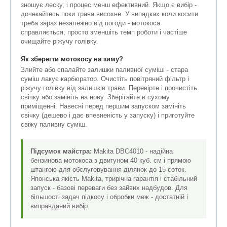
зношує леску, і процес менш ефективний. Якщо є вибір -
дочекайтесь поки трава висохне. У випадках коли косити
треба зараз незалежно від погоди - мотокоса
справляється, просто зменшіть темп роботи і частіше
очищайте ріжучу голівку.
Як зберегти мотокосу на зиму?
Злийте або спалайте залишки паливної суміші - стара
суміш лакує карбюратор. Очистіть повітряний фільтр і
ріжучу голівку від залишків трави. Перевірте і прочистіть
свічку або замініть на нову. Зберігайте в сухому
приміщенні. Навесні перед першим запуском замініть
свічку (дешево і дає впевненість у запуску) і приготуйте
свіжу паливну суміш.
Підсумок майстра:
Makita DBC4010 - надійна
бензинова мотокоса з двигуном 40 куб. см і прямою
штангою для обслуговування ділянок до 15 соток.
Японська якість Makita, трирічна гарантія і стабільний
запуск - базові переваги без зайвих надбудов. Для
більшості задач підкосу і обробки меж - достатній і
виправданий вибір.