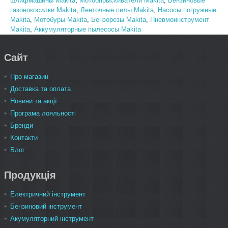
шлифмашины Makita
,
Мотоопрыскиватели Makita
,
Бензиновые
газонокосилки Makita
,
Ленточные пилы Makita
,
Насосы погружные
Makita
,
Мотобуры Makita
,
Бензорезы Makita
,
Пневмоинструмент
Makita
,
Аккумуляторные пылесосы Makita
Сайт
Про магазин
Доставка та оплата
Новини та акції
Програма лояльності
Бренди
Контакти
Блог
Продукція
Електричний інструмент
Бензиновий інструмент
Акумуляторний інструмент