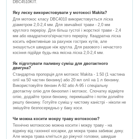
DBC4510KIT.
Яку леску використовувати у мотокосі Makita?
Для мотокос класу DBC4010 використовується ліска
діаметром 2,0-2,4 мм. Для звичайної трави - 2,0 мм
круглого перерізу. Для більш густої і жорсткої трави - 2,4
мм або квадратного/зірчастого перерізу. Квадратна ліска
косить ефективніше за рахунок гострих кутів, але
зношується швидше ніж кругла. Для разового і нечастого
косіння підійде будь-яка якісна ліска 2,0-2,4 мм.
Як підготувати паливну суміш для двотактного
двигуна?
Стандартна пропорція для мотокос Makita - 1:50 (1 частина
олії на 50 частин бензину) або 20 мл олії на 1 л бензину.
Використовуйте бензин А-92 або А-95 і спеціальну
двотактну олію для бензопил і мотокос. Спочатку відмірте
олію, додайте трохи бензину, перемішайте і потім долийте
решту бензину. Готуйте суміш у чистому каністрі - ніколи не
змішуйте безпосередньо у баку коси.
Чи можна косити мокру траву мотокосою?
Технічно мотокосою можна косити і мокру траву - на
відміну від газонної косарки, де мокра трава забиває деку.
Але мокра трава клеїться до ріжучої головки, швидше