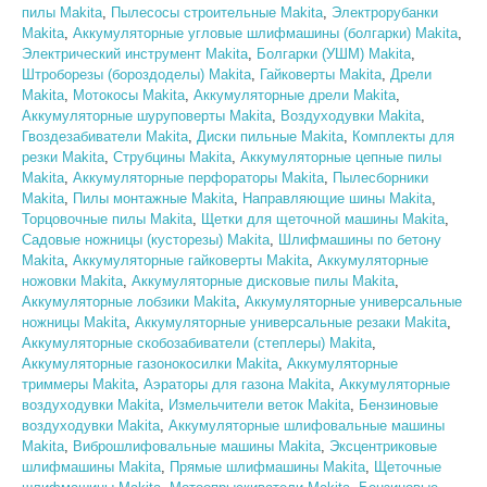
пилы Makita
,
Пылесосы строительные Makita
,
Электрорубанки
Makita
,
Аккумуляторные угловые шлифмашины (болгарки) Makita
,
Электрический инструмент Makita
,
Болгарки (УШМ) Makita
,
Штроборезы (бороздоделы) Makita
,
Гайковерты Makita
,
Дрели
Makita
,
Мотокосы Makita
,
Аккумуляторные дрели Makita
,
Аккумуляторные шуруповерты Makita
,
Воздуходувки Makita
,
Гвоздезабиватели Makita
,
Диски пильные Makita
,
Комплекты для
резки Makita
,
Струбцины Makita
,
Аккумуляторные цепные пилы
Makita
,
Аккумуляторные перфораторы Makita
,
Пылесборники
Makita
,
Пилы монтажные Makita
,
Направляющие шины Makita
,
Торцовочные пилы Makita
,
Щетки для щеточной машины Makita
,
Садовые ножницы (кусторезы) Makita
,
Шлифмашины по бетону
Makita
,
Аккумуляторные гайковерты Makita
,
Аккумуляторные
ножовки Makita
,
Аккумуляторные дисковые пилы Makita
,
Аккумуляторные лобзики Makita
,
Аккумуляторные универсальные
ножницы Makita
,
Аккумуляторные универсальные резаки Makita
,
Аккумуляторные скобозабиватели (степлеры) Makita
,
Аккумуляторные газонокосилки Makita
,
Аккумуляторные
триммеры Makita
,
Аэраторы для газона Makita
,
Аккумуляторные
воздуходувки Makita
,
Измельчители веток Makita
,
Бензиновые
воздуходувки Makita
,
Аккумуляторные шлифовальные машины
Makita
,
Виброшлифовальные машины Makita
,
Эксцентриковые
шлифмашины Makita
,
Прямые шлифмашины Makita
,
Щеточные