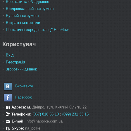
Верстати та обладнання
Вимірювальний інструмент
Ручний інструмент
Витратні матеріали
Портативні зарядні станції EcoFlow
Користувач
Вхід
Реєстрація
Зворотний дзвінок
Вконтакте
Facebook
Адреса: м.
Дніпро, вул. Княгині Ольги, 22
Телефони:
(067) 818 56 10
;
(099) 231 33 15
E-mail:
info@napolke.com.ua
Skype:
na_polke