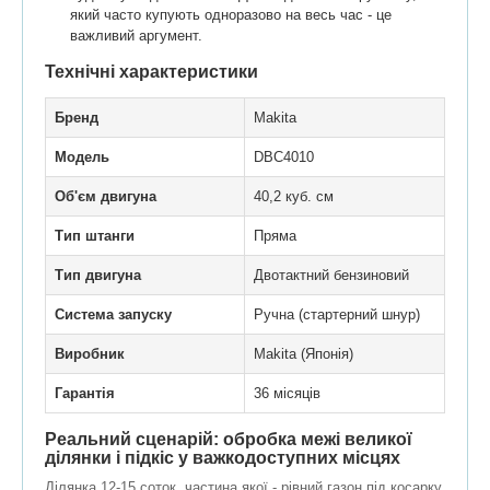
який часто купують одноразово на весь час - це
важливий аргумент.
Технічні характеристики
Бренд
Makita
Модель
DBC4010
Об'єм двигуна
40,2 куб. см
Тип штанги
Пряма
Тип двигуна
Двотактний бензиновий
Система запуску
Ручна (стартерний шнур)
Виробник
Makita (Японія)
Гарантія
36 місяців
Реальний сценарій: обробка межі великої
ділянки і підкіс у важкодоступних місцях
Ділянка 12-15 соток, частина якої - рівний газон під косарку,