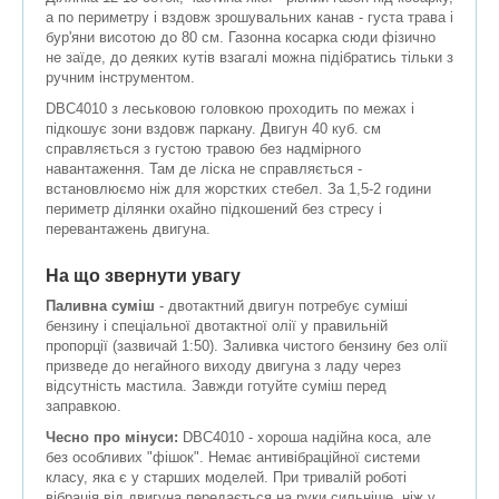
а по периметру і вздовж зрошувальних канав - густа трава і
бур'яни висотою до 80 см. Газонна косарка сюди фізично
не заїде, до деяких кутів взагалі можна підібратись тільки з
ручним інструментом.
DBC4010 з леськовою головкою проходить по межах і
підкошує зони вздовж паркану. Двигун 40 куб. см
справляється з густою травою без надмірного
навантаження. Там де ліска не справляється -
встановлюємо ніж для жорстких стебел. За 1,5-2 години
периметр ділянки охайно підкошений без стресу і
перевантажень двигуна.
На що звернути увагу
Паливна суміш
- двотактний двигун потребує суміші
бензину і спеціальної двотактної олії у правильній
пропорції (зазвичай 1:50). Заливка чистого бензину без олії
призведе до негайного виходу двигуна з ладу через
відсутність мастила. Завжди готуйте суміш перед
заправкою.
Чесно про мінуси:
DBC4010 - хороша надійна коса, але
без особливих "фішок". Немає антивібраційної системи
класу, яка є у старших моделей. При тривалій роботі
вібрація від двигуна передається на руки сильніше, ніж у