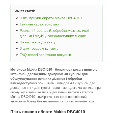
Зміст статті:
П'ять причин обрати Makita DBC4010
Технічні характеристики
Реальний сценарій: обробка межі великої
ділянки і підкіс у важкодоступних місцях
На що звернути увагу
З цим товаром купують
FAQ типові запитання покупців
Мотокоса Makita DBC4010 - бензинова коса з прямою
штангою і двотактним двигуном 40 куб. см для
обслуговування великих ділянок і обробки
важкодоступних зон.
Об'єм циліндра 40,2 куб. см дає
достатньо тяги для густої трави і молодого чагарника, при
цьому коса залишається у доступній ваговій категорії.
Makita DBC4010 - вибір тих, хто хоче перевірений
японський бренд без переплати за топові комплектації.
П'ять причин обрати Makita DBC4010