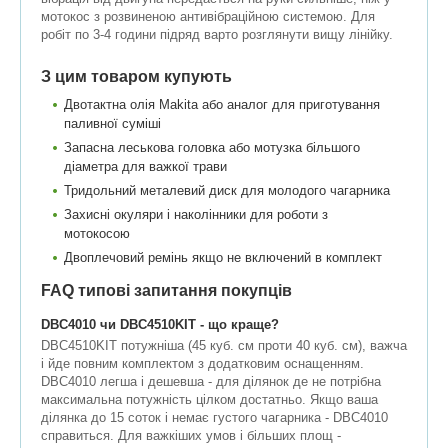
мотокос з розвиненою антивібраційною системою. Для
робіт по 3-4 години підряд варто розглянути вищу лінійку.
З цим товаром купують
Двотактна олія Makita або аналог для приготування
паливної суміші
Запасна леськова головка або мотузка більшого
діаметра для важкої трави
Тридольний металевий диск для молодого чагарника
Захисні окуляри і наколінники для роботи з
мотокосою
Двоплечовий ремінь якщо не включений в комплект
FAQ типові запитання покупців
DBC4010 чи DBC4510KIT - що краще?
DBC4510KIT потужніша (45 куб. см проти 40 куб. см), важча
і йде повним комплектом з додатковим оснащенням.
DBC4010 легша і дешевша - для ділянок де не потрібна
максимальна потужність цілком достатньо. Якщо ваша
ділянка до 15 соток і немає густого чагарника - DBC4010
справиться. Для важкіших умов і більших площ -