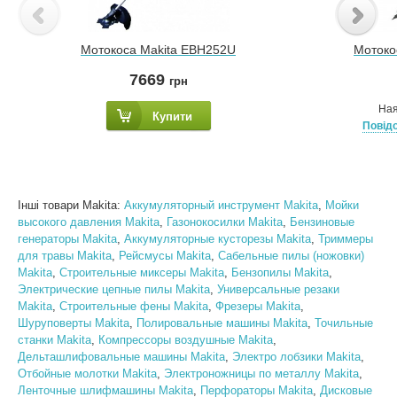
Мотокоса Makita EBH252U
Мотоко
7669
грн
Ная
Купити
Повідо
Інші товари Makita:
Аккумуляторный инструмент Makita
,
Мойки
высокого давления Makita
,
Газонокосилки Makita
,
Бензиновые
генераторы Makita
,
Аккумуляторные кусторезы Makita
,
Триммеры
для травы Makita
,
Рейсмусы Makita
,
Сабельные пилы (ножовки)
Makita
,
Строительные миксеры Makita
,
Бензопилы Makita
,
Электрические цепные пилы Makita
,
Универсальные резаки
Makita
,
Строительные фены Makita
,
Фрезеры Makita
,
Шуруповерты Makita
,
Полировальные машины Makita
,
Точильные
станки Makita
,
Компрессоры воздушные Makita
,
Дельташлифовальные машины Makita
,
Электро лобзики Makita
,
Отбойные молотки Makita
,
Электроножницы по металлу Makita
,
Ленточные шлифмашины Makita
,
Перфораторы Makita
,
Дисковые