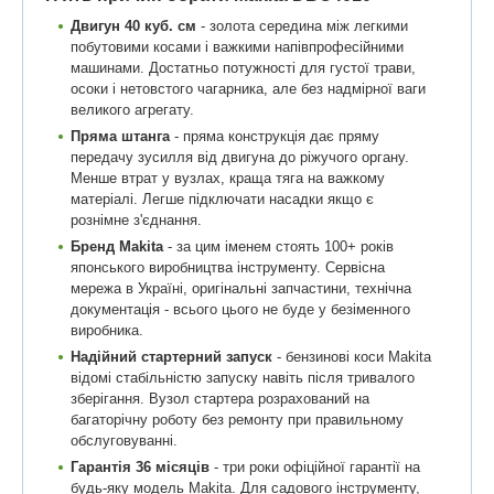
Двигун 40 куб. см
- золота середина між легкими
побутовими косами і важкими напівпрофесійними
машинами. Достатньо потужності для густої трави,
осоки і нетовстого чагарника, але без надмірної ваги
великого агрегату.
Пряма штанга
- пряма конструкція дає пряму
передачу зусилля від двигуна до ріжучого органу.
Менше втрат у вузлах, краща тяга на важкому
матеріалі. Легше підключати насадки якщо є
рознімне з'єднання.
Бренд Makita
- за цим іменем стоять 100+ років
японського виробництва інструменту. Сервісна
мережа в Україні, оригінальні запчастини, технічна
документація - всього цього не буде у безіменного
виробника.
Надійний стартерний запуск
- бензинові коси Makita
відомі стабільністю запуску навіть після тривалого
зберігання. Вузол стартера розрахований на
багаторічну роботу без ремонту при правильному
обслуговуванні.
Гарантія 36 місяців
- три роки офіційної гарантії на
будь-яку модель Makita. Для садового інструменту,