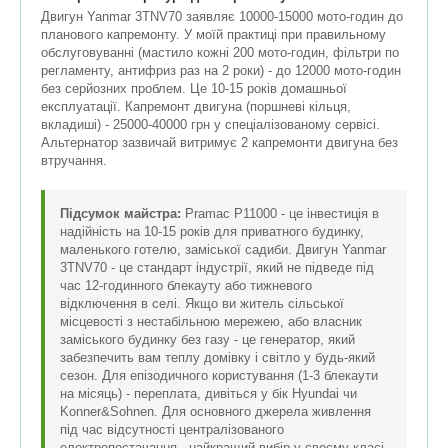
Двигун Yanmar 3TNV70 заявляє 10000-15000 мото-годин до
планового капремонту. У моїй практиці при правильному
обслуговуванні (мастило кожні 200 мото-годин, фільтри по
регламенту, антифриз раз на 2 роки) - до 12000 мото-годин
без серйозних проблем. Це 10-15 років домашньої
експлуатації. Капремонт двигуна (поршневі кільця,
вкладиші) - 25000-40000 грн у спеціалізованому сервісі.
Альтернатор зазвичай витримує 2 капремонти двигуна без
втручання.
Підсумок майстра:
Pramac P11000 - це інвестиція в
надійність на 10-15 років для приватного будинку,
маленького готелю, заміської садиби. Двигун Yanmar
3TNV70 - це стандарт індустрії, який не підведе під
час 12-годинного блекауту або тижневого
відключення в селі. Якщо ви житель сільської
місцевості з нестабільною мережею, або власник
заміського будинку без газу - це генератор, який
забезпечить вам теплу домівку і світло у будь-який
сезон. Для епізодичного користування (1-3 блекаути
на місяць) - переплата, дивіться у бік Hyundai чи
Konner&Sohnen. Для основного джерела живлення
під час відсутності централізованого
електропостачання - найкращий вибір у своєму класі.