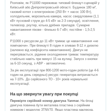
Розповім, як P11000 переживає типовий блекаут-сценарій у
Київській або Дніпропетровській області. Будинок 180 м²,
газовий котел з електронікою (250 Вт + насос 100 Вт),
холодильник, морозильна камера, насос свердловини (1,1
кВт пусковий струм до 4-5 кВт за 2-3 секунди), освітлення,
телевізор, роутер, кілька дрібних приладів. Сумарне
навантаження пікове - близько 6-7 кВт, постійне - 1,5-2,5
кВт.
P11000 з ресурсом до 11 кВт тримає це навантаження «не
помічаючи». При блекауті 8 годин я зливаю 8-12 л дизелю
(залежно від коефіцієнта навантаження). Двигун не
перегрівається, рідинне охолодження тримає температуру
стабільно навіть при минусі 15 на вулиці. Запуск з кнопки
за 6-10 секунд, з АВР - автоматично.
За рік експлуатації при 800-1200 мото-годин роботи (це 4-6
годин на день середньо) ресурс генератора витрачається
на 7-10%. До серйозного ТО - 10+ років нормальної
експлуатації.
На що звернути увагу при покупці
Перевірте серійний номер двигуна Yanmar.
На блоці
двигуна повинна бути металева пластина з серійним
номером і моделлю 3TNV70. Якщо пластина наклеєна,