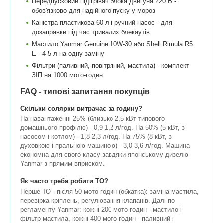
Передпусковий підігрівач блока двигуна 220 В -
обов'язково для надійного пуску у мороз
Каністра пластикова 60 л і ручний насос - для
дозаправки під час тривалих блекаутів
Мастило Yanmar Genuine 10W-30 або Shell Rimula R5
E - 4-5 л на одну заміну
Фільтри (паливний, повітряний, мастила) - комплект
ЗІП на 1000 мото-годин
FAQ - типові запитання покупців
Скільки солярки витрачає за годину?
На навантаженні 25% (близько 2,5 кВт типового
домашнього профілю) - 0,9-1,2 л/год. На 50% (5 кВт, з
насосом і котлом) - 1,8-2,3 л/год. На 75% (8 кВт, з
духовкою і пральною машиною) - 3,0-3,6 л/год. Машина
економна для свого класу завдяки японському дизелю
Yanmar з прямим вприском.
Як часто треба робити ТО?
Перше ТО - після 50 мото-годин (обкатка): заміна мастила,
перевірка кріплень, регулювання клапанів. Далі по
регламенту Yanmar: кожні 200 мото-годин - мастило і
фільтр мастила, кожні 400 мото-годин - паливний і