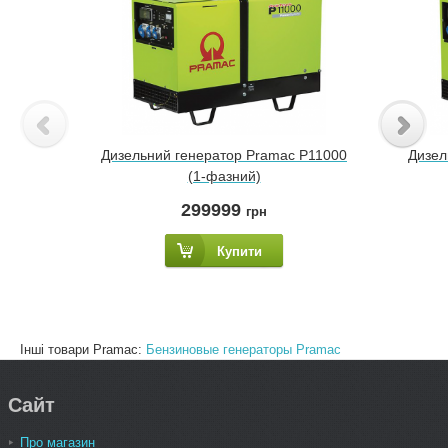
Дизельний генератор Pramac P11000
Дизел
(1-фазний)
299999
грн
Купити
Інші товари Pramac:
Бензиновые генераторы Pramac
Сайт
Про магазин