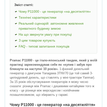
Зміст статті:
Чому P11000 - це генератор «на десятиліття»
Технічні характеристики
Реальний сценарій: автономне живлення
приватного будинку зимою
На що звернути увагу при покупці
З цим товаром купують
FAQ - типові запитання покупців
Pramac P11000 - це італо-японський тандем, який у моїй
практиці зарекомендував себе як «купив і забув про
блекаути на наступні 10 років».
1-фазний дизельний
генератор з двигуном Yanagawa 3TNV70 (це той самий 3-
циліндровий дизель, що ставлять у міні-трактори Yanmar).
За 15 років обслуговування генераторів я можу чесно
сказати: різниця між Pramac і дешевими китайцями того ж
класу - це різниця між мерседесом і копійчиним
позашляховиком, що збирають у гаражі.
Чому P11000 - це генератор «на десятиліття»