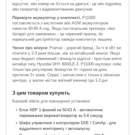
відсутня, або номер не б'ється на двигуні - це або підробка,
або генератор з відремонтованим двигуном.
Перевірте акумулятор у комплекті.
P11000
поставляється з кислотним або AGM акумулятором
ємністю 60-80 А·год. Якщо постачальник пропонує «без
батареї для замовника» - це червоний прапор, бо
нормальний дистриб'ютор завжди комплектує машину.
Чесно про мінуси:
Pramac - дорогий бренд. За ті ж кВт ви
платите у 2-3 рази більше, ніж за китайський аналог. Якщо
ваш бюджет обмежений і блекаути рідкісні - простіше взяти
китайця типу Hyundai DHY 8000LE-3. P11000 окуповує себе
тільки при регулярних блекаутах 4+ години на день
протягом 3+ років. Сервіс і запчастини є тільки в обласних
центрах, у малих містах виїзний інженер їде 1-3 дні.
З цим товаром купують
Базовий обв'яз для повноцінної установки:
Блок АВР 1-фазний на 50-63 А - автоматичне
перемикання мережа/генератор за 5-8 секунд
Шафа управління з контролером DSE / ComAp - для
віддаленого моніторингу і автозапуску