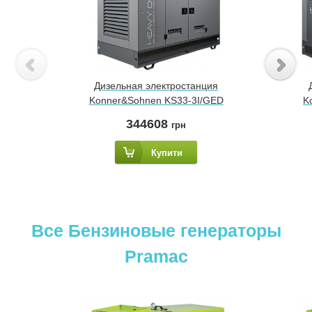
Дизельная электростанция
Konner&Sohnen KS33-3I/GED
K
344608
грн
Купити
Все Бензиновые генераторы
Pramac