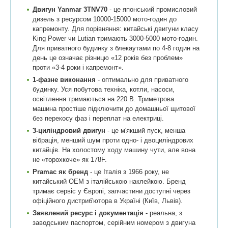
Двигун Yanmar 3TNV70
- це японський промисловий
дизель з ресурсом 10000-15000 мото-годин до
капремонту. Для порівняння: китайські двигуни класу
King Power чи Lutian тримають 3000-5000 мото-годин.
Для приватного будинку з блекаутами по 4-8 годин на
день це означає різницю «12 років без проблем»
проти «3-4 роки і капремонт».
1-фазне виконання
- оптимально для приватного
будинку. Уся побутова техніка, котли, насоси,
освітлення тримаються на 220 В. Триметрова
машина простіше підключити до домашньої щитової
без перекосу фаз і переплат на електриці.
3-циліндровий двигун
- це м'якший пуск, менша
вібрація, менший шум проти одно- і двоциліндрових
китайців. На холостому ходу машину чути, але вона
не «торохкоче» як 178F.
Pramac як бренд
- це Італія з 1966 року, не
китайський OEM з італійською наклейкою. Бренд
тримає сервіс у Європі, запчастини доступні через
офіційного дистриб'ютора в Україні (Київ, Львів).
Заявлений ресурс і документація
- реальна, з
заводським паспортом, серійним номером з двигуна