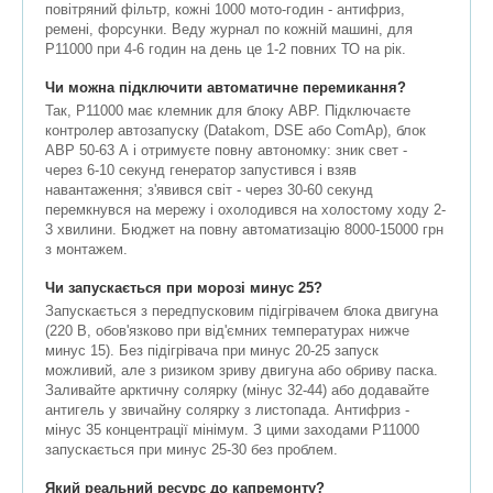
повітряний фільтр, кожні 1000 мото-годин - антифриз,
ремені, форсунки. Веду журнал по кожній машині, для
P11000 при 4-6 годин на день це 1-2 повних ТО на рік.
Чи можна підключити автоматичне перемикання?
Так, P11000 має клемник для блоку АВР. Підключаєте
контролер автозапуску (Datakom, DSE або ComAp), блок
АВР 50-63 А і отримуєте повну автономку: зник свет -
через 6-10 секунд генератор запустився і взяв
навантаження; з'явився світ - через 30-60 секунд
перемкнувся на мережу і охолодився на холостому ходу 2-
3 хвилини. Бюджет на повну автоматизацію 8000-15000 грн
з монтажем.
Чи запускається при морозі минус 25?
Запускається з передпусковим підігрівачем блока двигуна
(220 В, обов'язково при від'ємних температурах нижче
минус 15). Без підігрівача при минус 20-25 запуск
можливий, але з ризиком зриву двигуна або обриву паска.
Заливайте арктичну солярку (мінус 32-44) або додавайте
антигель у звичайну солярку з листопада. Антифриз -
мінус 35 концентрації мінімум. З цими заходами P11000
запускається при минус 25-30 без проблем.
Який реальний ресурс до капремонту?