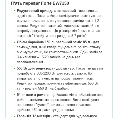
П'ять переваг Forte EW7150
Редукторний привід, а не пасовий
- принципова
відмінність. Паси на бетонозмішувачах розтягуються,
рвуться, вимагають регулювання і заміни кожні 1-2
сезони. Редуктор - закритий, мастилом залитий, не
потребує регулювань. Це різниця між "поміняти пас
кожен рік" і "забути про привід на 5-7 років".
Об'єм барабана 150 л, реальний заміс 85 л
- для
самобудівця, який кладе фундамент, робить стяжку
або мурує стіни, це комфортний обсяг. Один замін за
3-4 хвилини = 15-20 замісів на день без
перевантаження.
550 Вт для редуктора - достатньо.
Пасові змішувачі
потребують 800-1200 Вт для того ж самого, бо
витрачають потужність на прокручування пасів.
Редуктор передає потужність ефективніше. 550 Вт
тут - реальні 550 Вт на барабані.
54 кг ваги з рамою
- це баланс між стабільністю при
роботі і можливістю переміщення. Бетонозмішувач
не повинен "гуляти" при завантаженні важкого
щебеню, і 54 кг рами тут достатньо.
Гарантія 12 місяців
- стандарт для будівельного