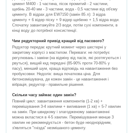
цемент М400 - 1 частина, пісок промитий - 2 частини,
щебінь 20-40 мм - 3 частини, вода - 0,5 частини від об'єму
цементу. В відрах для EW7150 (замін 85 л): 3 відра
цементу + 6 відер піску + 9 відер щебеню + 1,5 відра води.
Спочатку завантажуйте 2/3 води, потім сухі компоненти, в
кінці воду до потрібної консистенції.
Чим редукторний привід кращий від пасового?
Редуктор передає крутний момент через шестерні у
закритому корпусі з мастилом. Переваги: не потребує
регулювань і заміни (на відміну від пасів, які розтягуються і
рвуться), вищий ккд передачі (85-90% проти 70-80% у
пасу), менший шум, краща відповідь на навантаження без
пробуксовки. Недолік: вища початкова ціна. Для
бетонозмішувача, де кожен замін - це навантаження і
вібрація, редуктор - правильне рішення.
Скільки часу займає один замін?
Повний цикл: завантаження компонентів (1-2 хв) +
перемішування 3-4 хвилини + виливання (1 хв) = 5-7 хвилин
на замін. При швидкому і злагодженому завантаженні
можна вкластися в 4-5 хвилин. Перемішування менше 3
хвилин не рекомендується - бетон буде неоднорідним,
з'являться "гнізда" незмішаного цементу.