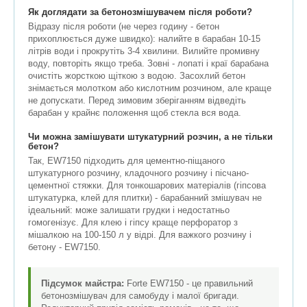
Як доглядати за бетонозмішувачем після роботи?
Відразу після роботи (не через годину - бетон
прихоплюється дуже швидко): налийте в барабан 10-15
літрів води і прокрутіть 3-4 хвилини. Вилийте промивну
воду, повторіть якщо треба. Зовні - лопаті і краї барабана
очистіть жорсткою щіткою з водою. Засохлий бетон
знімається молотком або кислотним розчином, але краще
не допускати. Перед зимовим зберіганням відведіть
барабан у крайнє положення щоб стекла вся вода.
Чи можна замішувати штукатурний розчин, а не тільки
бетон?
Так, EW7150 підходить для цементно-піщаного
штукатурного розчину, кладочного розчину і пісчано-
цементної стяжки. Для тонкошарових матеріалів (гіпсова
штукатурка, клей для плитки) - барабанний змішувач не
ідеальний: може залишати грудки і недостатньо
гомогенізує. Для клею і гіпсу краще перфоратор з
мішалкою на 100-150 л у відрі. Для важкого розчину і
бетону - EW7150.
Підсумок майстра:
Forte EW7150 - це правильний
бетонозмішувач для самобуду і малої бригади.