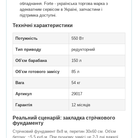
обладнання. Forte - українська торгова марка з
адекватним сервісом в Україні, запчастини і
підтримка доступні.
Технічні характеристики
Потужність
550 Вт
Тип приводу
редукторний
Об'єм барабана
150 л
Об'єм готового замісу
85 л
Вага
54 кг
Артикул
29017
Гарантія
12 місяців
Реальний сценарій: закладка стрічкового
фундаменту
Стрічковий фундамент 8х8 м, перетин 30х60 см. Об'єм
бетону: ~5,5 куб.м. При ручному замісі це 2-3 дні важкої