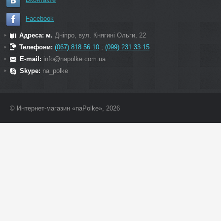
Facebook
Адреса: м.
Дніпро, вул. Княгині Ольги, 22
Телефони:
(067) 818 56 10
;
(099) 231 33 15
E-mail:
info@napolke.com.ua
Skype:
na_polke
© Интернет-магазин «naPolke», 2026