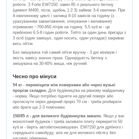
роботи. З Forte EW7150: замін 85 л реального бетону
(цемент М400, пісок, щебінь 1:2:3) займає 3-4 хвилини. При
4-хвилинному циклі і заливці 8-10 замісів на годину (з
урахуванням завантаження, очікування і виливання)
отримаємо ~700-850 літрів на годину. 5,5 куб.м - це
приблизно 6,5-8 годин роботи. Тобто за один день бригада з
3 осіб (один замішує, один носить, один укладає) закриває
весь об'єм.
Без змішувача той самий об'єм вручну - 3 дні мінімум і
якість замісу значно гірша. Однорідність бетону з
змішувача на 30-40% вища, ніж ручний.
Чесно про мінуси
54 кг - переміщати між поверхами або через вузькі
прорізи складно.
Для будівництва на рівному майданчику
- норма. Якщо потрібно підняти на другий поверх або
протиснути через дверний проріз 70 см - треба розбирати
або брати ще 2-3 помічники.
150/85 л - для великого будівництва замало.
Якщо у вас
монолітний будинок і треба заливати плиту перекриття 50
куб.м - беріть автобетонозмішувач. EW7150 для дрібного і
середнього самобуду, але не для великого обсягу без
часових обмежень.