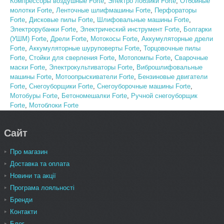
Компрессоры воздушные Forte
,
Электро лобзики Forte
,
Отбойные
молотки Forte
,
Ленточные шлифмашины Forte
,
Перфораторы
Forte
,
Дисковые пилы Forte
,
Шлифовальные машины Forte
,
Электрорубанки Forte
,
Электрический инструмент Forte
,
Болгарки
(УШМ) Forte
,
Дрели Forte
,
Мотокосы Forte
,
Аккумуляторные дрели
Forte
,
Аккумуляторные шуруповерты Forte
,
Торцовочные пилы
Forte
,
Стойки для сверления Forte
,
Мотопомпы Forte
,
Сварочные
маски Forte
,
Электрокультиваторы Forte
,
Виброшлифовальные
машины Forte
,
Мотоопрыскиватели Forte
,
Бензиновые двигатели
Forte
,
Снегоуборщики Forte
,
Снегоуборочные машины Forte
,
Мотобуры Forte
,
Бетономешалки Forte
,
Ручной снегоуборщик
Forte
,
Мотоблоки Forte
Сайт
Про магазин
Доставка та оплата
Новини та акції
Програма лояльності
Бренди
Контакти
Блог