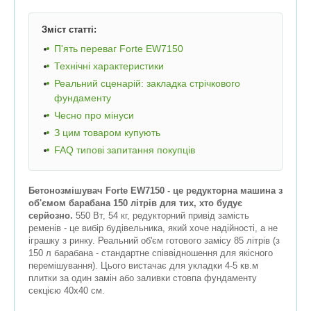
Зміст статті:
П'ять переваг Forte EW7150
Технічні характеристики
Реальний сценарій: закладка стрічкового
фундаменту
Чесно про мінуси
З цим товаром купують
FAQ типові запитання покупців
Бетонозмішувач Forte EW7150 - це редукторна машина з
об'ємом барабана 150 літрів для тих, хто будує
серйозно.
550 Вт, 54 кг, редукторний привід замість
ременів - це вибір будівельника, який хоче надійності, а не
іграшку з ринку. Реальний об'єм готового замісу 85 літрів (з
150 л барабана - стандартне співвідношення для якісного
перемішування). Цього вистачає для укладки 4-5 кв.м
плитки за один замін або заливки стовпа фундаменту
секцією 40х40 см.