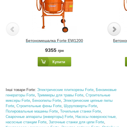
Бетономешалка Forte EW1200
Бетоно
9355
грн
Купити
Інші товари Forte:
Электрические плиткорезы Forte
,
Бензиновые
генераторы Forte
,
Триммеры для травы Forte
,
Строительные
миксеры Forte
,
Бензопилы Forte
,
Электрические цепные пилы
Forte
,
Строительные фены Forte
,
Шуруповерты Forte
,
Полировальные машины Forte
,
Точильные станки Forte
,
Сварочные аппараты (инверторы) Forte
,
Насосы поверхностные,
насосные станции Forte
,
Заточные станки для цепи Forte
,