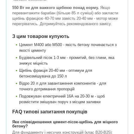
550 Вт не для важкого щебеню понад норму.
Якщо
перевантажити барабан (більше 85 л суміші) або закласти
щебінь фракцією 40-70 мм замість 20-40 мм - мотор може
перегріватись. Дотримуйтесь рекомендованого замісу.
З цим товаром купують
Цемент М400 або М500 - якість бетону починається з
якості цементу
Будівельний пісок 1-3 мм - промитий, без глини, яка
знижує міцність
Щебінь фракція 20-40 мм - оптимум для
бетонозмішувача до 150 л
Відро 20 л для завантаження компонентів - для
точного дотримання пропорцій
Подовжувач електричний 16А на 20-30 м - щоб
розмістити змішувач поруч з місцем заливки
FAQ типові запитання покупців
Яке співвідношення цемент-пісок-щебінь для міцного
бетону?
Для фундаменту і несучих конструкцій (клас B20-B25):