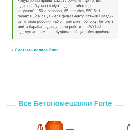
Редукторний привід замість ременів - це те, що
відрізняє "купив і забув" від "постійно щось
регулюю". 150 л барабан, 85 л замісу, 550 Вт і
гарантія 12 місяців - для фундаменту, стяжки і кладки
це готовий робочий набір. Тримайте пропорції бетону і
мийте барабан відразу після роботи - і EW7150
відслужить вам весь будівельний цикл без проблем.
Смотреть полное Опис
Все Бетономешалки Forte