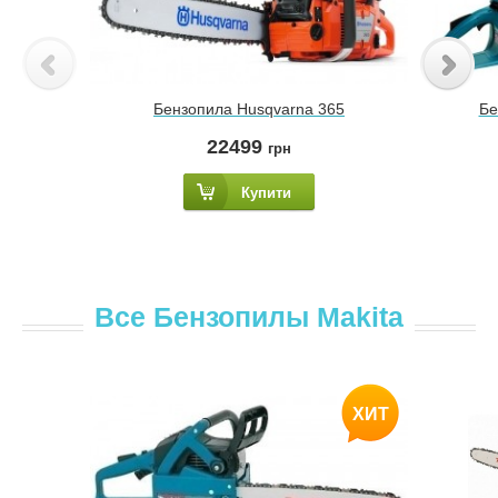
Бензопила Husqvarna 365
Бе
22499
грн
Купити
Все Бензопилы Makita
ХИТ