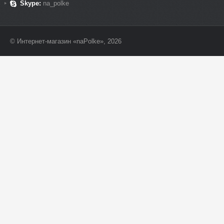
Skype:
na_polke
© Интернет-магазин «naPolke», 2026