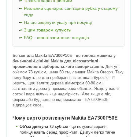
Технічні характеристики
Реальний сценарій: санітарна рубка у старому
саду
На що звернути увагу при покупці
З цим товаром купують
FAQ - типові запитання покупців
Бензопила Makita EA7300P50E - це топова машина у
бензиновій лінійці Makita для лісозаготівлі і
промислового арбористського використання.
Двигун
об'ємом 73 куб.см, шина 50 см, ланцюг Makita Oregon. Таку
пилу беруть не для прибирання гілок після буревію - її
беруть, щоб валити дерева діаметром 60-80 см і
заготовляти дрова у промислових обсягах. Якщо у вас 6
соток і пара яблунь - це надмірність. Але якщо є ліс,
ферма або будівельне підприємство - EA7300P50E
відпрацює своє.
Чому варто розглянути Makita EA7300P50E
Об'єм двигуна 73 куб.см
- це потужна верхня
полиця навіть серед профі-пил. Двигун легко тягне