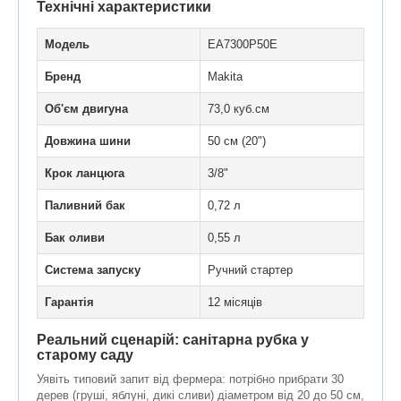
Технічні характеристики
Модель
EA7300P50E
Бренд
Makita
Об'єм двигуна
73,0 куб.см
Довжина шини
50 см (20")
Крок ланцюга
3/8"
Паливний бак
0,72 л
Бак оливи
0,55 л
Система запуску
Ручний стартер
Гарантія
12 місяців
Реальний сценарій: санітарна рубка у
старому саду
Уявіть типовий запит від фермера: потрібно прибрати 30
дерев (груші, яблуні, дикі сливи) діаметром від 20 до 50 см,