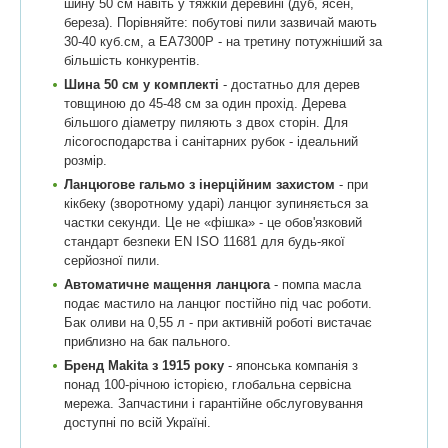
шину 50 см навіть у тяжкій деревині (дуб, ясен,
береза). Порівняйте: побутові пили зазвичай мають
30-40 куб.см, а EA7300P - на третину потужніший за
більшість конкурентів.
Шина 50 см у комплекті
- достатньо для дерев
товщиною до 45-48 см за один прохід. Дерева
більшого діаметру пиляють з двох сторін. Для
лісогосподарства і санітарних рубок - ідеальний
розмір.
Ланцюгове гальмо з інерційним захистом
- при
кікбеку (зворотному ударі) ланцюг зупиняється за
частки секунди. Це не «фішка» - це обов'язковий
стандарт безпеки EN ISO 11681 для будь-якої
серйозної пили.
Автоматичне мащення ланцюга
- помпа масла
подає мастило на ланцюг постійно під час роботи.
Бак оливи на 0,55 л - при активній роботі вистачає
приблизно на бак пального.
Бренд Makita з 1915 року
- японська компанія з
понад 100-річною історією, глобальна сервісна
мережа. Запчастини і гарантійне обслуговування
доступні по всій Україні.