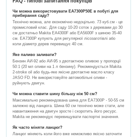
FAQ - типові запитання покупців
Чи можна використовувати EA7300P50E в побуті для
прибирання саду?
Технічно можна, але економічно недоцільно. 73 куб.см - це
промисловий клас. Для саду 10-20 соток з деревами до 30
см достатньо Makita EA4300F або EA5600F з шиною 35-40
см. EA7300P купують для регулярної лісозаготівлі або
коли діаметр дерев перевищує 40 см.
Яке паливо заливати?
Бензин АИ-92 або АИ-95 з двотактною оливою у пропорції
50:1 (20 мл оливи на 1 л бензину). Рекомендується Makita
2-stroke oil або будь-яке якісне двотактне масло класу
JASO FD. Не використовуйте автомобільні оливи -
руйнують двигун.
Чи можна ставити шину більшу ніж 50 см?
Максимально рекомендована шина для EA7300P - 50-55 см
залежно від ланцюга. Шина 60 см технічно може стати, але
навантаження на двигун зросте і скоротить його ресурс.
Makita не рекомендує перевищувати паспортні значення.
Як часто міняти ланцюг?
Ланцюг міняють коли його вже неможливо якісно заточити