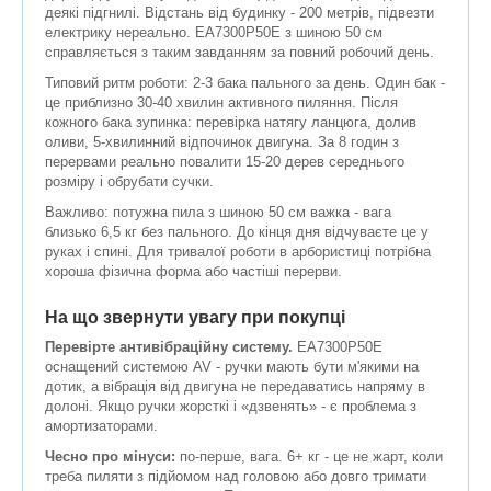
деякі підгнилі. Відстань від будинку - 200 метрів, підвезти
електрику нереально. EA7300P50E з шиною 50 см
справляється з таким завданням за повний робочий день.
Типовий ритм роботи: 2-3 бака пального за день. Один бак -
це приблизно 30-40 хвилин активного пиляння. Після
кожного бака зупинка: перевірка натягу ланцюга, долив
оливи, 5-хвилинний відпочинок двигуна. За 8 годин з
перервами реально повалити 15-20 дерев середнього
розміру і обрубати сучки.
Важливо: потужна пила з шиною 50 см важка - вага
близько 6,5 кг без пального. До кінця дня відчуваєте це у
руках і спині. Для тривалої роботи в арбористиці потрібна
хороша фізична форма або частіші перерви.
На що звернути увагу при покупці
Перевірте антивібраційну систему.
EA7300P50E
оснащений системою AV - ручки мають бути м'якими на
дотик, а вібрація від двигуна не передаватись напряму в
долоні. Якщо ручки жорсткі і «дзвенять» - є проблема з
амортизаторами.
Чесно про мінуси:
по-перше, вага. 6+ кг - це не жарт, коли
треба пиляти з підйомом над головою або довго тримати