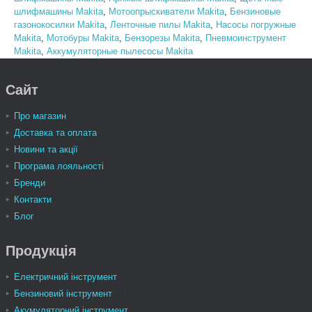
шлифмашины Makita
,
Мотоопрыскиватели Makita
,
Бензиновые
газонокосилки Makita
,
Ленточные пилы Makita
,
Насосы погружные
Makita
,
Мотобуры Makita
,
Бензорезы Makita
,
Пневмоинструмент
Makita
,
Аккумуляторные пылесосы Makita
Сайт
Про магазин
Доставка та оплата
Новини та акції
Програма лояльності
Бренди
Контакти
Блог
Продукція
Електричний інструмент
Бензиновий інструмент
Акумуляторний інструмент