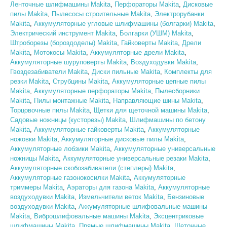
Ленточные шлифмашины Makita
,
Перфораторы Makita
,
Дисковые
пилы Makita
,
Пылесосы строительные Makita
,
Электрорубанки
Makita
,
Аккумуляторные угловые шлифмашины (болгарки) Makita
,
Электрический инструмент Makita
,
Болгарки (УШМ) Makita
,
Штроборезы (бороздоделы) Makita
,
Гайковерты Makita
,
Дрели
Makita
,
Мотокосы Makita
,
Аккумуляторные дрели Makita
,
Аккумуляторные шуруповерты Makita
,
Воздуходувки Makita
,
Гвоздезабиватели Makita
,
Диски пильные Makita
,
Комплекты для
резки Makita
,
Струбцины Makita
,
Аккумуляторные цепные пилы
Makita
,
Аккумуляторные перфораторы Makita
,
Пылесборники
Makita
,
Пилы монтажные Makita
,
Направляющие шины Makita
,
Торцовочные пилы Makita
,
Щетки для щеточной машины Makita
,
Садовые ножницы (кусторезы) Makita
,
Шлифмашины по бетону
Makita
,
Аккумуляторные гайковерты Makita
,
Аккумуляторные
ножовки Makita
,
Аккумуляторные дисковые пилы Makita
,
Аккумуляторные лобзики Makita
,
Аккумуляторные универсальные
ножницы Makita
,
Аккумуляторные универсальные резаки Makita
,
Аккумуляторные скобозабиватели (степлеры) Makita
,
Аккумуляторные газонокосилки Makita
,
Аккумуляторные
триммеры Makita
,
Аэраторы для газона Makita
,
Аккумуляторные
воздуходувки Makita
,
Измельчители веток Makita
,
Бензиновые
воздуходувки Makita
,
Аккумуляторные шлифовальные машины
Makita
,
Виброшлифовальные машины Makita
,
Эксцентриковые
шлифмашины Makita
,
Прямые шлифмашины Makita
,
Щеточные