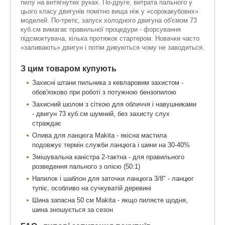
пилу на витягнутих руках. По-друге, витрата пального у
цього класу двигунів помітно вища ніж у «сорокакубових»
моделей. По-третє, запуск холодного двигуна об'ємом 73
куб.см вимагає правильної процедури - форсування
підсмоктувача, кілька протяжок стартером. Новачки часто
«заливають» двигун і потім дивуються чому не заводиться.
З цим товаром купують
Захисні штани пильника з кевларовим захистом -
обов'язково при роботі з потужною бензопилою
Захисний шолом з сіткою для обличчя і навушниками
- двигун 73 куб.см шумний, без захисту слух
страждає
Олива для ланцюга Makita - якісна мастила
подовжує термін служби ланцюга і шини на 30-40%
Змішувальна каністра 2-тактна - для правильного
розведення пального з олією (50:1)
Напилок і шаблон для заточки ланцюга 3/8" - ланцюг
тупіє, особливо на сучкуватій деревині
Шина запасна 50 см Makita - якщо пиляєте щодня,
шина зношується за сезон