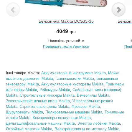
Бензопила Makita DCS33-35
Бензоп
4049
грн
Наявність уточнюйте
Н
Повідомте, коли зʼявиться
Пові
Інші товари Makita:
Аккумуляторный инструмент Makita
,
Мойки
высокого давления Makita
,
Газонокосилки Makita
,
Бензиновые
генераторы Makita
,
Аккумуляторные кусторезы Makita
,
Триммеры
для травы Makita
,
Рейсмусы Makita
,
Сабельные пилы (ножовки)
Makita
,
Строительные миксеры Makita
,
Бензопилы Makita
,
Электрические цепные пилы Makita
,
Универсальные резаки
Makita
,
Строительные фены Makita
,
Фрезеры Makita
,
Шуруповерты Makita
,
Полировальные машины Makita
,
Точильные
станки Makita
,
Компрессоры воздушные Makita
,
Дельташлифовальные машины Makita
,
Электро лобзики Makita
,
Отбойные молотки Makita
,
Электроножницы по металлу Makita
,