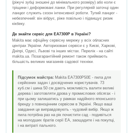
(ріжучі зубці зношені до мінімального розміру) або коли є
тріщини і деформовані ланки. При регулярній заточці один
ланцюг служить сезон інтенсивної роботи. Тупий ланцюг -
небезпечний: він вібрує, ріже повільно і підвищує ризик
кікбеку.
Де знайти сервіс для EA7300P в Україні?
Makita має офіційну сервісну мережу у всіх обласних
центрах України. Авторизовані сервіси є у Києві, Харкові,
Дніпрі, Одесі, Львові та інших містах. Перелік - на сайті
makita.ua. Позагарантійний ремонт також приймають
більшість великих магазинів садової техніки.
Підсумок майстра:
Makita EA7300P50E - пила для
серйозних задач і досвідчених користувачів. 73
куб.см і шина 50 см дають можливість валити великі
дерева і заготовляти дрова у промислових обсягах - і
при цьому залишатись у рамках надійного японського
бренду з повноцінним сервісом в Україні. Якщо ваші
завдання це виправдовують - чудовий вибір. Якщо ж
пила потрібна раз на рік почистити сад - подивіться
на молодших братів серії EA, заощадите і на покупці,
і на витраті пального.