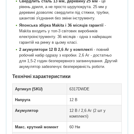
Свердлить сталь 13 мм, деревину 25 мм
- це
рівень дриля, а не просто шурупокрута. 25 мм у
деревині дозволяє свердлити під стяжки, трубки,
шкантові з'єднання без зміни інструменту.
Японська збірка Makita і 36 місяців гарантії
-
Makita входить у топ-3 світових виробників
електроінструменту. 36 місяців - одна з найкращих
гарантій на ринку в цьому класі.
2 акумулятори 12 В 2,6 Аг у комплекті
- повний
робочий набір одразу з коробки. 2,6 Аг - достатньо
для 1,5-2 годин безперервного загвинчування. Другий
акумулятор забезпечує безперервність роботи.
Технічні характеристики
Артикул (SKU)
6317DWDE
Напруга
12 В
Акумулятор
12 В / 2,6 Аг (2 шт у
комплекті)
Макс. крутний момент
60 Нм