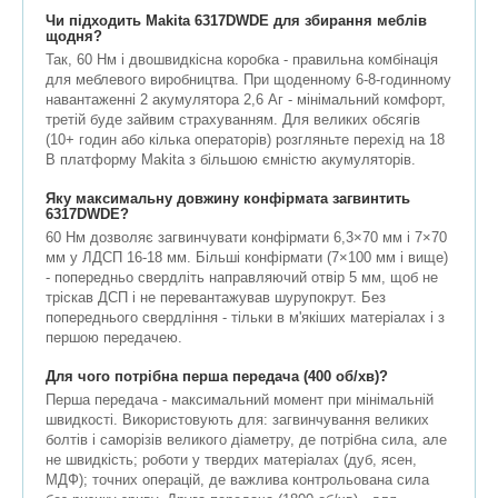
Чи підходить Makita 6317DWDE для збирання меблів
щодня?
Так, 60 Нм і двошвидкісна коробка - правильна комбінація
для меблевого виробництва. При щоденному 6-8-годинному
навантаженні 2 акумулятора 2,6 Аг - мінімальний комфорт,
третій буде зайвим страхуванням. Для великих обсягів
(10+ годин або кілька операторів) розгляньте перехід на 18
В платформу Makita з більшою ємністю акумуляторів.
Яку максимальну довжину конфірмата загвинтить
6317DWDE?
60 Нм дозволяє загвинчувати конфірмати 6,3×70 мм і 7×70
мм у ЛДСП 16-18 мм. Більші конфірмати (7×100 мм і вище)
- попередньо свердліть направляючий отвір 5 мм, щоб не
тріскав ДСП і не перевантажував шурупокрут. Без
попереднього свердління - тільки в м'якіших матеріалах і з
першою передачею.
Для чого потрібна перша передача (400 об/хв)?
Перша передача - максимальний момент при мінімальній
швидкості. Використовують для: загвинчування великих
болтів і саморізів великого діаметру, де потрібна сила, але
не швидкість; роботи у твердих матеріалах (дуб, ясен,
МДФ); точних операцій, де важлива контрольована сила