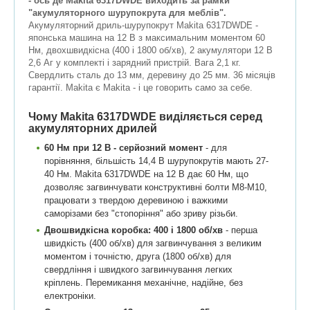
- ось де Makita 6317DWDE виходить за рамки
"акумуляторного шурупокрута для меблів".
Акумуляторний дриль-шурупокрут Makita 6317DWDE -
японська машина на 12 В з максимальним моментом 60
Нм, двохшвидкісна (400 і 1800 об/хв), 2 акумулятори 12 В
2,6 Аг у комплекті і зарядний пристрій. Вага 2,1 кг.
Свердлить сталь до 13 мм, деревину до 25 мм. 36 місяців
гарантії. Makita є Makita - і це говорить само за себе.
Чому Makita 6317DWDE виділяється серед
акумуляторних дрилей
60 Нм при 12 В - серйозний момент
- для
порівняння, більшість 14,4 В шурупокрутів мають 27-
40 Нм. Makita 6317DWDE на 12 В дає 60 Нм, що
дозволяє загвинчувати конструктивні болти M8-M10,
працювати з твердою деревиною і важкими
саморізами без "стопоріння" або зриву різьби.
Двошвидкісна коробка: 400 і 1800 об/хв
- перша
швидкість (400 об/хв) для загвинчування з великим
моментом і точністю, друга (1800 об/хв) для
свердління і швидкого загвинчування легких
кріплень. Перемикання механічне, надійне, без
електроніки.