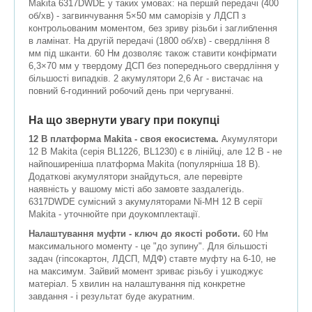
Makita 6317DWDE у таких умовах: на першій передачі (400
об/хв) - загвинчування 5×50 мм саморізів у ЛДСП з
контрольованим моментом, без зриву різьби і заглиблення
в ламінат. На другій передачі (1800 об/хв) - свердління 8
мм під шканти. 60 Нм дозволяє також ставити конфірмати
6,3×70 мм у твердому ДСП без попереднього свердління у
більшості випадків. 2 акумулятори 2,6 Аг - вистачає на
повний 6-годинний робочий день при чергуванні.
На що звернути увагу при покупці
12 В платформа Makita - своя екосистема.
Акумулятори
12 В Makita (серія BL1226, BL1230) є в лінійці, але 12 В - не
найпоширеніша платформа Makita (популярніша 18 В).
Додаткові акумулятори знайдуться, але перевірте
наявність у вашому місті або замовте заздалегідь.
6317DWDE сумісний з акумуляторами Ni-MH 12 В серії
Makita - уточнюйте при доукомплектації.
Налаштування муфти - ключ до якості роботи.
60 Нм
максимального моменту - це "до зупину". Для більшості
задач (гіпсокартон, ЛДСП, МДФ) ставте муфту на 6-10, не
на максимум. Зайвий момент зриває різьбу і ушкоджує
матеріал. 5 хвилин на налаштування під конкретне
завдання - і результат буде акуратним.