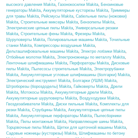
высокого давления Makita
,
Газонокосилки Makita
,
Бензиновые
генераторы Makita
,
Аккумуляторные кусторезы Makita
,
Триммеры
для травы Makita
,
Рейсмусы Makita
,
Сабельные пилы (ножовки)
Makita
,
Строительные миксеры Makita
,
Бензопилы Makita
,
Электрические цепные пилы Makita
,
Универсальные резаки
Makita
,
Строительные фены Makita
,
Фрезеры Makita
,
Шуруповерты Makita
,
Полировальные машины Makita
,
Точильные
станки Makita
,
Компрессоры воздушные Makita
,
Дельташлифовальные машины Makita
,
Электро лобзики Makita
,
Отбойные молотки Makita
,
Электроножницы по металлу Makita
,
Ленточные шлифмашины Makita
,
Перфораторы Makita
,
Дисковые
пилы Makita
,
Пылесосы строительные Makita
,
Электрорубанки
Makita
,
Аккумуляторные угловые шлифмашины (болгарки) Makita
,
Электрический инструмент Makita
,
Болгарки (УШМ) Makita
,
Штроборезы (бороздоделы) Makita
,
Гайковерты Makita
,
Дрели
Makita
,
Мотокосы Makita
,
Аккумуляторные дрели Makita
,
Аккумуляторные шуруповерты Makita
,
Воздуходувки Makita
,
Гвоздезабиватели Makita
,
Диски пильные Makita
,
Комплекты для
резки Makita
,
Струбцины Makita
,
Аккумуляторные цепные пилы
Makita
,
Аккумуляторные перфораторы Makita
,
Пылесборники
Makita
,
Пилы монтажные Makita
,
Направляющие шины Makita
,
Торцовочные пилы Makita
,
Щетки для щеточной машины Makita
,
Садовые ножницы (кусторезы) Makita
,
Шлифмашины по бетону