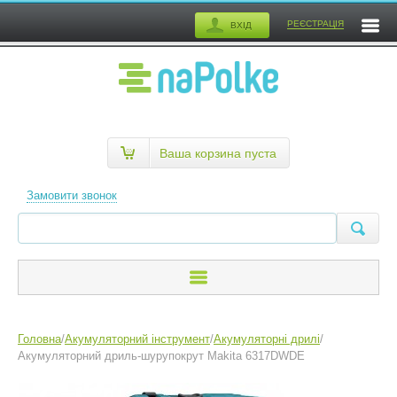
РЕЄСТРАЦІЯ
ВХІД
Ваша корзина пуста
Замовити звонок
Головна
/
Акумуляторний інструмент
/
Акумуляторні дрилі
/
Акумуляторний дриль-шурупокрут Makita 6317DWDE