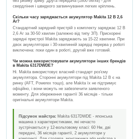
без ризику зриву. Друга передача (1800 об/хв) - для
свердління і швидкого загвинчування легких кріплень.
Скільки часу заряджається акумулятор Makita 12 В 2,6
Аг?
Стандартний зарядний пристрій з комплекту заряджає 12 В
2,6 Аг за 30-50 хвилин (залежно від типу ЗП). Прискорені
зарядні пристрої Makita заряджають за 15-22 хвилини. При
двох акумуляторах і 30-хвилинній зарядці перерва у роботі
виключена: поки один в роботі, другий вже готовий.
Чи можна використовувати акумулятори інших брендів
в Makita 6317DWDE?
Ні. Makita використовує власний стандарт роз'єму
акумулятора. Сторонні акумулятори під Makita 12 В є на
ринку (AFT, Powerex тощо), але Makita їх не підтримує
офіційно, і вони можуть не забезпечити заявленого
моменту. Для збереження гарантії 36 місяців - тільки
оригінальні акумулятори Makita.
Підсумок майстра:
Makita 6317DWDE - японська
машина з характеристиками, які нечасто
зустрічаються у 12-вольтовому класі: 60 Нм, дві
передачі, 36 місяців гарантії, 2 акумулятори у
комплекті. Для столяра, монтажника або майстра з