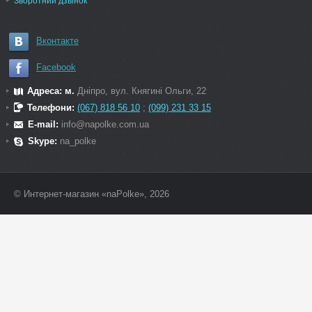
Зворотний дзвінок
Вконтакте
Facebook
Адреса: м.
Дніпро, вул. Княгині Ольги, 22
Телефони:
(067) 818 56 10
;
(099) 231 33 15
E-mail:
info@napolke.com.ua
Skype:
na_polke
© Интернет-магазин «naPolke», 2026