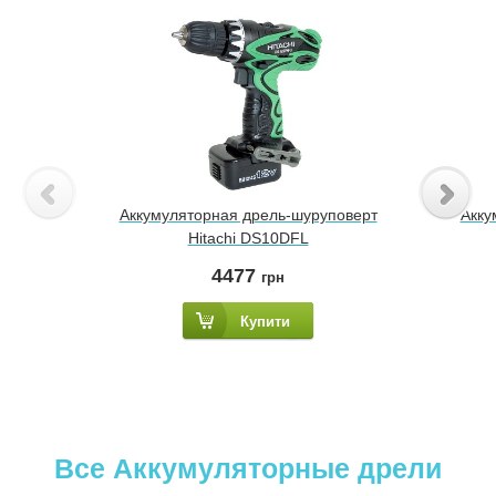
Аккумуляторная дрель-шуруповерт
Акку
Hitachi DS10DFL
4477
грн
Купити
Все Аккумуляторные дрели