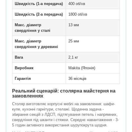
Швидкість (1-а передача)
400 об/хв
Швидкість (2-а передача)
1800 об/хв
Макс. діаметр
13 мм
свердління у сталі
Макс. діаметр
25 мм
свердління у деревині
Вага
2,1 кг
Виробник
Makita (Японія)
Гарантія
36 місяців
Реальний сценарій: столярна майстерня на
замовленнях
Столяр виготовляє корпусні меблі на замовлення: шафи-
купе, кухонні гарнітури, стелажі. Щоденна задача -
збирання секцій з ЛДСП, підтягування петель і напрямних,
свердління під шканти і стяжки. Середнє навантаження - 3-
5 годин активного використання шурупокрута щодня.