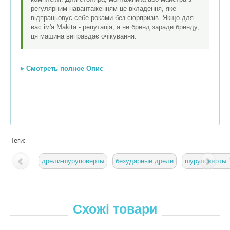
регулярним навантаженням це вкладення, яке
відпрацьовує себе роками без сюрпризів. Якщо для
вас ім'я Makita - репутація, а не бренд заради бренду,
ця машина виправдає очікування.
Смотреть полное Опис
Теги:
дрели-шуруповерты
безударные дрели
шуруповерты 
Схожі товари