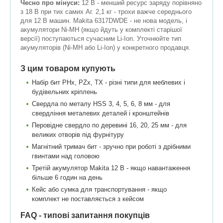
Чесно про мінуси:
12 В - менший ресурс заряду порівняно
з 18 В при тих самих Аг. 2,1 кг - трохи важче середнього
для 12 В машин. Makita 6317DWDE - не нова модель, і
акумулятори Ni-MH (якщо йдуть у комплекті старішої
версії) поступаються сучасним Li-Ion. Уточнюйте тип
акумуляторів (Ni-MH або Li-Ion) у конкретного продавця.
З цим товаром купують
Набір бит PHx, PZx, TX - різні типи для меблевих і
будівельних кріплень
Свердла по металу HSS 3, 4, 5, 6, 8 мм - для
свердління металевих деталей і кронштейнів
Перовідне свердло по деревині 16, 20, 25 мм - для
великих отворів під фурнітуру
Магнітний тримач бит - зручно при роботі з дрібними
гвинтами над головою
Третій акумулятор Makita 12 В - якщо навантаження
більше 6 годин на день
Кейс або сумка для транспортування - якщо
комплект не поставляється з кейсом
FAQ - типові запитання покупців