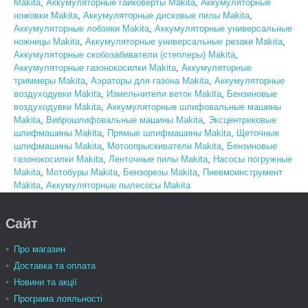
Makita
,
Аккумуляторные гайковерты Makita
,
Аккумуляторные
ножовки Makita
,
Аккумуляторные дисковые пилы Makita
,
Аккумуляторные лобзики Makita
,
Аккумуляторные универсальные
ножницы Makita
,
Аккумуляторные универсальные резаки Makita
,
Аккумуляторные скобозабиватели (степлеры) Makita
,
Аккумуляторные газонокосилки Makita
,
Аккумуляторные
триммеры Makita
,
Аэраторы для газона Makita
,
Аккумуляторные
воздуходувки Makita
,
Измельчители веток Makita
,
Бензиновые
воздуходувки Makita
,
Аккумуляторные шлифовальные машины
Makita
,
Виброшлифовальные машины Makita
,
Эксцентриковые
шлифмашины Makita
,
Прямые шлифмашины Makita
,
Щеточные
шлифмашины Makita
,
Мотоопрыскиватели Makita
,
Бензиновые
газонокосилки Makita
,
Ленточные пилы Makita
,
Насосы погружные
Makita
,
Мотобуры Makita
,
Бензорезы Makita
,
Пневмоинструмент
Makita
,
Аккумуляторные пылесосы Makita
Сайт
Про магазин
Доставка та оплата
Новини та акції
Програма лояльності