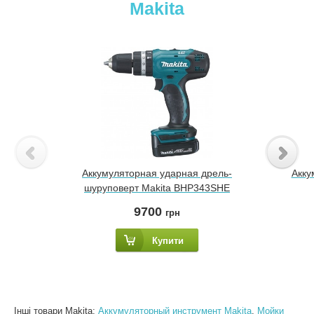
Makita
Аккумуляторная ударная дрель-
Акку
шуруповерт Makita BHP343SHE
9700
грн
Купити
Інші товари Makita:
Аккумуляторный инструмент Makita
,
Мойки