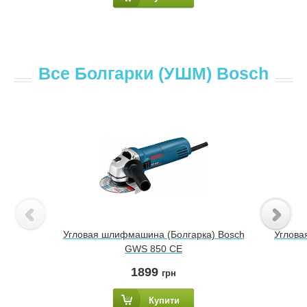
Все Болгарки (УШМ) Bosch
Угловая шлифмашина (Болгарка) Bosch
Углова
GWS 850 CE
1899
грн
Купити