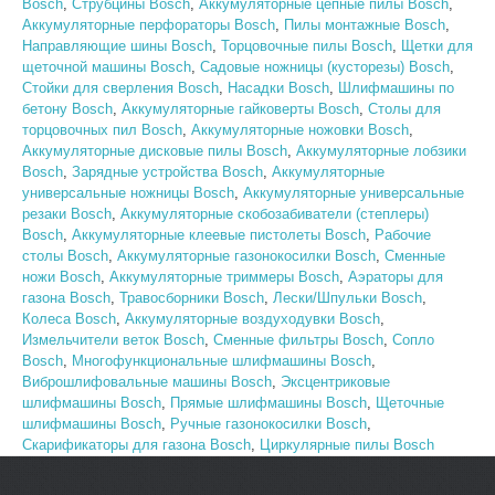
Bosch
,
Струбцины Bosch
,
Аккумуляторные цепные пилы Bosch
,
Аккумуляторные перфораторы Bosch
,
Пилы монтажные Bosch
,
Направляющие шины Bosch
,
Торцовочные пилы Bosch
,
Щетки для
щеточной машины Bosch
,
Садовые ножницы (кусторезы) Bosch
,
Стойки для сверления Bosch
,
Насадки Bosch
,
Шлифмашины по
бетону Bosch
,
Аккумуляторные гайковерты Bosch
,
Столы для
торцовочных пил Bosch
,
Аккумуляторные ножовки Bosch
,
Аккумуляторные дисковые пилы Bosch
,
Аккумуляторные лобзики
Bosch
,
Зарядные устройства Bosch
,
Аккумуляторные
универсальные ножницы Bosch
,
Аккумуляторные универсальные
резаки Bosch
,
Аккумуляторные скобозабиватели (степлеры)
Bosch
,
Аккумуляторные клеевые пистолеты Bosch
,
Рабочие
столы Bosch
,
Аккумуляторные газонокосилки Bosch
,
Сменные
ножи Bosch
,
Аккумуляторные триммеры Bosch
,
Аэраторы для
газона Bosch
,
Травосборники Bosch
,
Лески/Шпульки Bosch
,
Колеса Bosch
,
Аккумуляторные воздуходувки Bosch
,
Измельчители веток Bosch
,
Сменные фильтры Bosch
,
Сопло
Bosch
,
Многофункциональные шлифмашины Bosch
,
Виброшлифовальные машины Bosch
,
Эксцентриковые
шлифмашины Bosch
,
Прямые шлифмашины Bosch
,
Щеточные
шлифмашины Bosch
,
Ручные газонокосилки Bosch
,
Скарификаторы для газона Bosch
,
Циркулярные пилы Bosch