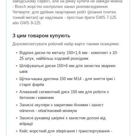
заводському сервісі, але на ринку купити не завжди можна
- Bosch жорстко контролює канал розповсюдження.
Четверте: для дрібних квартирних робіт (різання плитки,
тонкий метал) це надлишок - простіше брати GWS 7-125
або GWS 9-125.
З цим товаром купують
Доукомплектувати робочий набір варто такими позиціями:
Відрізні диски по металу 150×1,6 мм - комплект з 10-
25 штук, найбільш ходовий розхідник
Шліфувальні диски 150×6 мм для зачистки зварних
швів
Щітка-чашка дротяна 150 мм M14 - для зняття іржі і
старої фарби
Алмазний сегментний диск 150 мм для роботи з
бетоном і каменем
Захисні окуляри з закритими бічними і захист
обличчя - обов'язковий мінімум
Захисні рукавиці шкіряні з захистом долоні від
вібрації
Кейс жорсткий для зберігання і транспортування -