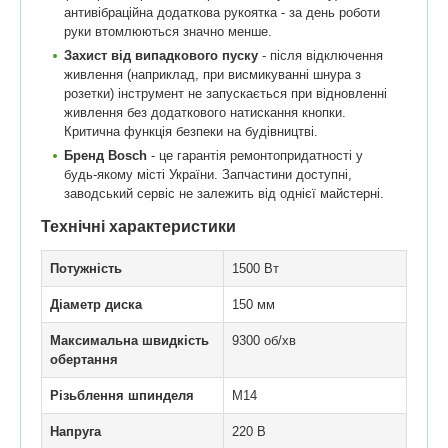
антивібраційна додаткова рукоятка - за день роботи
руки втомлюються значно менше.
Захист від випадкового пуску
- після відключення
живлення (наприклад, при висмикуванні шнура з
розетки) інструмент не запускається при відновленні
живлення без додаткового натискання кнопки.
Критична функція безпеки на будівництві.
Бренд Bosch
- це гарантія ремонтопридатності у
будь-якому місті України. Запчастини доступні,
заводський сервіс не залежить від однієї майстерні.
Технічні характеристики
Потужність
1500 Вт
Діаметр диска
150 мм
Максимальна швидкість
9300 об/хв
обертання
Різьблення шпинделя
M14
Напруга
220 В