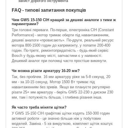
захист дорогого інструмента
FAQ - типові запитання покупців
Чим GWS 15-150 CIH кращий за дешеві аналоги з тими ж
параметрами?
Три головні переваги. По-перше, електроніка CIH (Constant
Performance) - мотор тримає оберти під навантаженням,
дешеві аналоги «провисають». По-друге, реальний ресурс
мотора 800-1500 годин до капремонту, у noname 200-400
годин. По-третє, ремонтопридатність - будь-який сервіс
Bosch у будь-якому місті, запчастини є у наявності.
Дешевий аналог при поломці часто простіше викинути.
Чи можна різати арматуру 16-20 мм?
Так, без проблем. 16 мм арматуру ріже за 5-8 секунд, 20
мм - за 10-15 секунд. Мотор 1500 Вт тримає під
навантаженням без зривів. Якщо ви плануєте регулярно
різати 25+ мм арматуру - беріть GWS 22-230 з диском 230
мм, там і потужність більша, і глибина різання інша.
Як часто треба міняти щітки?
У GWS 15-150 CIH графітові щітки ходять 150-300 годин
активної роботи - це значно більше ніж у побутових
моделей. Заміна - 5 хв викруткою, комплект щіток коштує