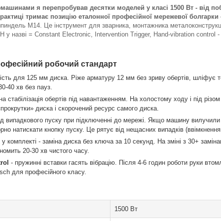
машинами я перепробував десятки моделей у класі 1500 Вт - від поб
практиці тримає позицію еталонної професійної мережевої болгарки 
, шпиндель M14. Це інструмент для зварника, монтажника металоконструкц
 назві = Constant Electronic, Intervention Trigger, Hand-vibration control 
професійний робочий стандарт
ість для 125 мм диска. Ріже арматуру 12 мм без зриву обертів, шліфує т
0-40 хв без пауз.
на стабілізація обертів під навантаженням. На холостому ходу і під різом
«прокрутки» диска і скорочений ресурс самого диска.
ід випадкового пуску при підключенні до мережі. Якщо машину вилучили 
рно натискати кнопку пуску. Це рятує від нещасних випадків (ввімкнення
у комплекті - заміна диска без ключа за 10 секунд. На зміні з 30+ заміна
ономить 20-30 хв чистого часу.
rol
- пружинні вставки гасять вібрацію. Після 4-6 годин роботи руки вт
osch для професійного класу.
1500 Вт