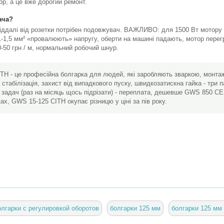
тор, а це вже дорогий ремонт.
ача?
віддалі від розетки потрібен подовжувач. ВАЖЛИВО: для 1500 Вт мотору 
1-1,5 мм² «провалюють» напругу, оберти на машині падають, мотор перег
0-50 грн / м, нормальний робочий шнур.
H - це професійна болгарка для людей, які заробляють зваркою, монта
стабілізація, захист від випадкового пуску, швидкозатискна гайка - три 
их задач (раз на місяць щось підрізати) - переплата, дешевше GWS 850 
ках, GWS 15-125 CITH окупає різницю у ціні за пів року.
олгарки с регулировкой оборотов
болгарки 125 мм
болгарки 125 мм