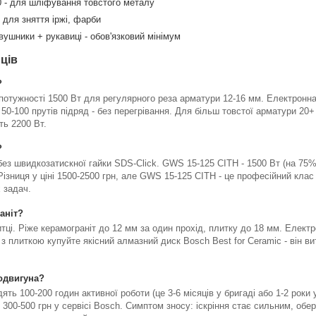
 - для шліфування товстого металу
 для зняття іржі, фарби
ушники + рукавиці - обов'язковий мінімум
ців
?
отужності 1500 Вт для регулярного реза арматури 12-16 мм. Електронна 
50-100 прутів підряд - без перегрівання. Для більш товстої арматури 20
ть 2200 Вт.
?
 без швидкозатискної гайки SDS-Click. GWS 15-125 CITH - 1500 Вт (на 75
 Різниця у ціні 1500-2500 грн, але GWS 15-125 CITH - це професійний кла
 задач.
аніт?
ці. Ріже керамограніт до 12 мм за один прохід, плитку до 18 мм. Електро
 з плиткою купуйте якісний алмазний диск Bosch Best for Ceramic - він в
родвигуна?
ть 100-200 годин активної роботи (це 3-6 місяців у бригаді або 1-2 роки
300-500 грн у сервісі Bosch. Симптом зносу: іскріння стає сильним, обе