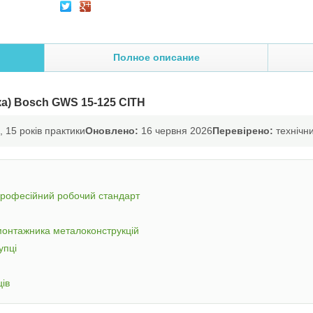
Полное описание
а) Bosch GWS 15-125 CITH
 15 років практики
Оновлено:
16 червня 2026
Перевірено:
технічни
професійний робочий стандарт
монтажника металоконструкцій
упці
ців