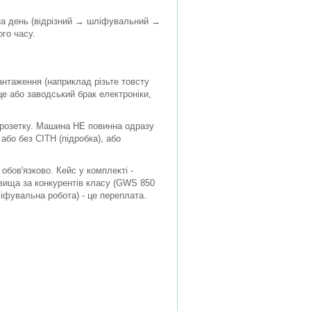
 на день (відрізний → шліфувальний →
ого часу.
нтаження (наприклад різьте товсту
це або заводський брак електроніки,
у розетку. Машина НЕ повинна одразу
 або без CITH (підробка), або
обов'язково. Кейс у комплекті -
 вища за конкурентів класу (GWS 850
ліфувальна робота) - це переплата.