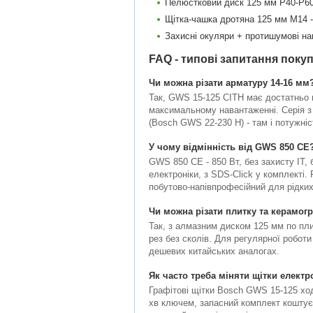
Пелюстковий диск 125 мм P40-P60
Щітка-чашка дротяна 125 мм M14 -
Захисні окуляри + протишумові нав
FAQ - типові запитання покуп
Чи можна різати арматуру 14-16 мм
Так, GWS 15-125 CITH має достатньо п
максимальному навантаженні. Серія з 
(Bosch GWS 22-230 H) - там і потужніс
У чому відмінність від GWS 850 CE
GWS 850 CE - 850 Вт, без захисту IT,
електроніки, з SDS-Click у комплекті.
побутово-напівпрофесійний для рідких
Чи можна різати плитку та керамогр
Так, з алмазним диском 125 мм по плит
рез без сколів. Для регулярної роботи
дешевих китайських аналогах.
Як часто треба міняти щітки елект
Графітові щітки Bosch GWS 15-125 ходя
хв ключем, запасний комплект коштує 