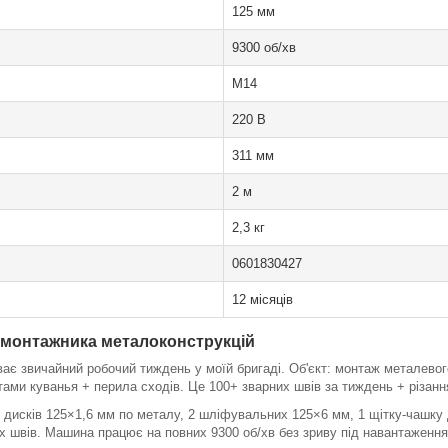
125 мм
9300 об/хв
M14
220 В
311 мм
2 м
2,3 кг
0601830427
12 місяців
 монтажника металоконструкцій
ає звичайний робочий тиждень у моїй бригаді. Об'єкт: монтаж металево
ами куванья + перила сходів. Це 100+ зварних швів за тиждень + різанн
х дисків 125×1,6 мм по металу, 2 шліфувальних 125×6 мм, 1 щітку-чашку
 швів. Машина працює на повних 9300 об/хв без зриву під навантаження