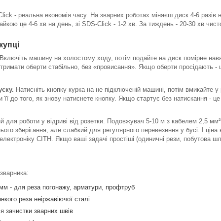
ick - реальна економія часу. На зварних роботах міняєш диск 4-6 разів
кою це 4-6 хв на день, зі SDS-Click - 1-2 хв. За тиждень - 20-30 хв чист
купці
Включіть машину на холостому ходу, потім подайте на диск помірне нава
 тримати оберти стабільно, без «провисання». Якщо оберти просідають - 
уску.
Натисніть кнопку курка на не підключеній машині, потім вмикайте 
 її до того, як знову натиснете кнопку. Якщо стартує без натискання - це
й для роботи у відриві від розетки. Подовжувач 5-10 м з кабелем 2,5 мм² 
го зберігання, але слабкий для регулярного перевезення у бусі. І ціна
електроніку CITH. Якщо ваші задачі простіші (одиничні рези, побутова ш
 зварника:
 мм - для реза погонажу, арматури, профтруб
онкого реза неіржавіючої сталі
я зачистки зварних швів