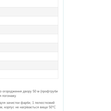
го огородження двору 50 м (профтруби
я погонажу.
 для зачистки фарби, 1 пелюстковий
м, корпус не нагрівається вище 50°C