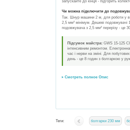
запускайте до кінця - підгорить колек
Чи можна підключити до подовжув
Так. Шнур машини 2 м, для роботи у 
2,5 мм² мінімум. Дешеві подовжувачі 
подовжувача з 2,5 мм² перерізу - це 3
Підсумок майстра:
GWS 15-125 CIT
інтенсивним ремонтом. Електронна 
час і нерви на зміні. Для побутов
день - це 8 годин з болгаркою у ру
Смотреть полное Опис
Теги:
болгарки 230 мм
б