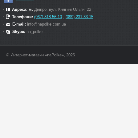
Адреса: м.
Дніпро, вул. Княгині Ольги, 22
Телефони:
(067) 818 56 10
;
(099) 231 33 15
E-mail:
info@napolke.com.ua
Skype:
na_polke
© Интернет-магазин «naPolke», 2026