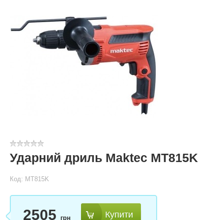
Ударний дриль Maktec MT815K
Код: MT815K
2505
Купити
грн