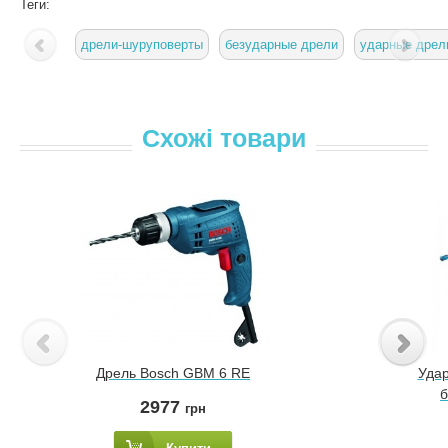
Теги:
дрели-шуруповерты
безударные дрели
ударные дрел
Схожі товари
Дрель Bosch GBM 6 RE
Удар
б
2977
грн