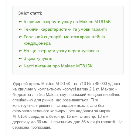
Зміст статті:
5 причин звернути увагу на Maktec MT815K
Технічні характеристики та умови гарантії
Реальний сценарій: монтаж кронштейнів
кондиціонера
На що звернути увагу перед купівлею
З цим купують
Часті питання про Maktec MT815K
Ударний дриль Maktec MT815K - це 710 Вт і 48 000 ударів
на хвилину у компактному корпусі вагою 2,1 кг. Maktec -
бюджетна лінійка Makita, яку японський концерн виробляє
спеціально для ринків, що розвиваються. Ті ж
конструктивні рішення і стандарти якості, але без
фірмового зеленого кольору і без надбавки за марку.
MT815K свердлить бетон до 16 мм, сталь до 13 мм,
деревину до 30 мм - і при цьому дає 36 місяців гарантії. Це
серйозна пропозиція.