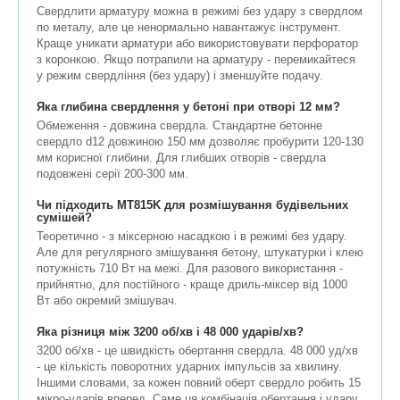
Свердлити арматуру можна в режимі без удару з свердлом
по металу, але це ненормально навантажує інструмент.
Краще уникати арматури або використовувати перфоратор
з коронкою. Якщо потрапили на арматуру - перемикайтеся
у режим свердління (без удару) і зменшуйте подачу.
Яка глибина свердлення у бетоні при отворі 12 мм?
Обмеження - довжина свердла. Стандартне бетонне
свердло d12 довжиною 150 мм дозволяє пробурити 120-130
мм корисної глибини. Для глибших отворів - свердла
подовжені серії 200-300 мм.
Чи підходить MT815K для розмішування будівельних
сумішей?
Теоретично - з міксерною насадкою і в режимі без удару.
Але для регулярного змішування бетону, штукатурки і клею
потужність 710 Вт на межі. Для разового використання -
прийнятно, для постійного - краще дриль-міксер від 1000
Вт або окремий змішувач.
Яка різниця між 3200 об/хв і 48 000 ударів/хв?
3200 об/хв - це швидкість обертання свердла. 48 000 уд/хв
- це кількість поворотних ударних імпульсів за хвилину.
Іншими словами, за кожен повний оберт свердло робить 15
мікро-ударів вперед. Саме ця комбінація обертання і удару