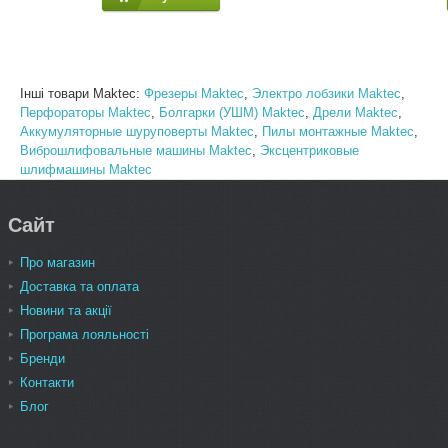
Інші товари Maktec:
Фрезеры Maktec
,
Электро лобзики Maktec
,
Перфораторы Maktec
,
Болгарки (УШМ) Maktec
,
Дрели Maktec
,
Аккумуляторные шуруповерты Maktec
,
Пилы монтажные Maktec
,
Виброшлифовальные машины Maktec
,
Эксцентриковые
шлифмашины Maktec
Сайт
Про магазин
Доставка та оплата
Новини та акції
Програма лояльності
Бренди
Контакти
Блог