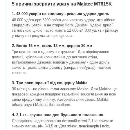
5 причин звернути увагу на Maktec MT815K
1. 48 000 ударів на хвилину - реальна ударна дриль
48 000 уд/хв при 3200 об/хв дає частоту удару, яка дійсно
свердлить бетон, а не стирає його. Дешеві "ударні дрилі"
за низькою ціною часто мають 12 000-24 000 уд/хв - різниця
у відчутті і результаті принципова.
2. Бетон 16 мм, сталь 13 мм, дерево 30 мм
Три матеріали в одному інструменті. Для підвішування
полиці, кріплення кронштейнів до цегляної стіни,
встановлення дверних навісів у деревину - один дриль
замість трьох. Зміна режиму (свердління/удар) - однією
кнопкою.
3. Три роки гарантії від концерну Makita
36 місяців - це рівень флагманських Makita. Для Maktec це
показово: концерн поширює гарантійні зобов'язання на всю
свою продуктову лінійку. Авторизований сервіс Makita
обслуговує і Maktec без проблем.
4. 2,1 кг - зручна вага для будь-якого положення
Свердління над головою по бетонній стелі 2,1 кг тримати
значно легше, ніж 3-3,5 кг. Для жінок, пенсіонерів і всіх,