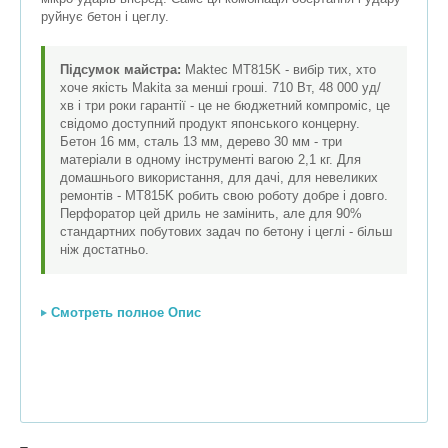
руйнує бетон і цеглу.
Підсумок майстра:
Maktec MT815K - вибір тих, хто
хоче якість Makita за менші гроші. 710 Вт, 48 000 уд/
хв і три роки гарантії - це не бюджетний компроміс, це
свідомо доступний продукт японського концерну.
Бетон 16 мм, сталь 13 мм, дерево 30 мм - три
матеріали в одному інструменті вагою 2,1 кг. Для
домашнього використання, для дачі, для невеликих
ремонтів - MT815K робить свою роботу добре і довго.
Перфоратор цей дриль не замінить, але для 90%
стандартних побутових задач по бетону і цеглі - більш
ніж достатньо.
Смотреть полное Опис