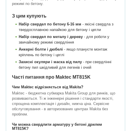
режимі по бетону.
З цим купують
Набір свердел по бетону 6-16 мм
- якісні свердла з
твердосплавною напайкою для бетону і цегли
Набір свердел по металу і дереву
- для роботи у
звичайному режимі свердління
Анкерні болти і дюбелі
- якщо плануєте монтаж
кріплень по бетону і цеглі
Захисні окуляри і маска від пилу
- при свердлінні
бетону пил шкідливий для легенів і очей
Часті питання про Maktec MT815K
Чим Maktec відрізняється від Makita?
Maktec - бюджетна субмарка Makita Group для ринків, що
розвиваються. Ті ж інженерні рішення і стандарти якості,
спрощена комплектація і дизайн, нижча ціна. Сервісне
обслуговування - в авторизованих центрах Makita без
проблем.
Чи можна свердлити арматуру у бетоні дрилем
MT815K?