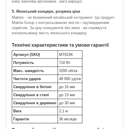
кому важлива ергономіка - вага вирішує.
5. Японський концерн, розумна ціна
Maktec - не безіменний китайський інструмент. Це продукт
Makita Group з контрольованою якістю і підтвердженим
сервісом. За ціну конкурентів без імені - ви отримуєте
контрольовану якість японського концерну.
Технічні характеристики та умови гарантії
Артикул (SKU)
MT815K
Потужність
710 Вт
Макс. швидкість
3200 об/хв
Частота ударів
48 000 уд/хв
Свердління в бетоні
до 16 мм
Свердління в сталі
до 13 мм
Свердління в деревині
до 30 мм
Вага
2,1 кг
Гарантія
36 місяців