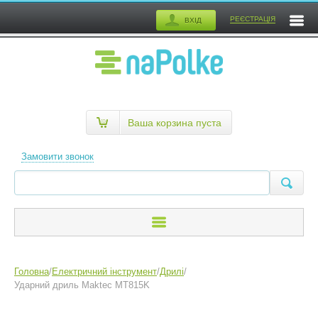
РЕЄСТРАЦІЯ
ВХІД
Ваша корзина пуста
Замовити звонок
Головна
/
Електричний інструмент
/
Дрилі
/
Ударний дриль Maktec MT815K