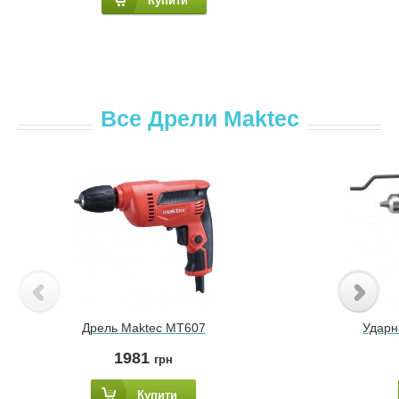
Купити
Все Дрели Maktec
Дрель Maktec MT607
Ударн
1981
грн
Купити