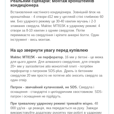
Реальний сценарій: монтаж кронштейнів
кондиціонера
Встановлення настінного кондиціонера. Зовнішній блок на
кронштейнах - 4 отвори d12 мм у цегляній стіні глибиною 60
мм. Без ударного режиму це 30-40 хвилин мучань і 2-3
зламаних свердла. Maktec MT815K в ударному режимі: 4
отвори за 8-10 хвилин з одним свердлом. Потім
перемикаєте на свердління і кріпите анкерні болти. Один
інструмент - весь монтаж.
На що звернути увагу перед купівлею
Maktec MT815K - не перфоратор.
16 мм у бетоні - це межа
для цього дриля. Для алмазного свердління, для отворів
20+ мм у залізобетоні або монолітній плиті - потрібен
перфоратор з патроном SDS-plus. Дриль із бетонним
свердлом 20 мм просто не потягне або зносить свердло за
один отвір.
Патрон - звичайний кулачковий, не SDS.
Свердла і
оснащення - стандартні з циліндричним хвостовиком. SDS-
патрон і оснащення не підійдуть.
При тривалому ударному режимі тримайте міцно.
48
000 уд/хв - це реакція, яка передається на руку. Завжди
використовуйте додаткову рукоятку при роботі в ударному