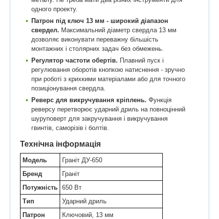
одного проекту.
Патрон під ключ 13 мм - широкий діапазон
свердел.
Максимальний діаметр свердла 13 мм
дозволяє виконувати переважну більшість
монтажних і столярних задач без обмежень.
Регулятор частоти обертів.
Плавний пуск і
регулювання оборотів кнопкою натиснення - зручно
при роботі з крихкими матеріалами або для точного
позиціонування свердла.
Реверс для викручування кріплень.
Функція
реверсу перетворює ударний дриль на повноцінний
шуруповерт для закручування і викручування
гвинтів, саморізів і болтів.
Технічна інформація
Модель
Граніт ДУ-650
Бренд
Граніт
Потужність
650 Вт
Тип
Ударний дриль
Патрон
Ключовий, 13 мм