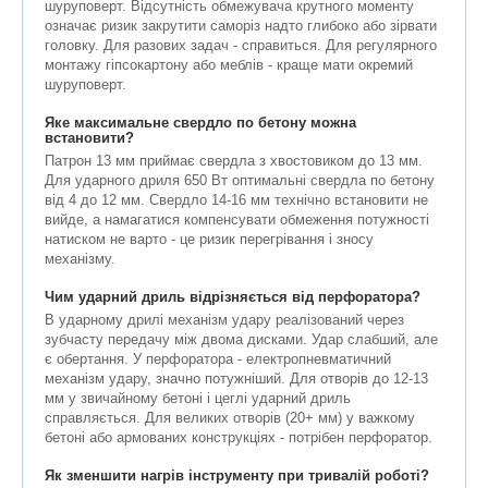
шуруповерт. Відсутність обмежувача крутного моменту
означає ризик закрутити саморіз надто глибоко або зірвати
головку. Для разових задач - справиться. Для регулярного
монтажу гіпсокартону або меблів - краще мати окремий
шуруповерт.
Яке максимальне свердло по бетону можна
встановити?
Патрон 13 мм приймає свердла з хвостовиком до 13 мм.
Для ударного дриля 650 Вт оптимальні свердла по бетону
від 4 до 12 мм. Свердло 14-16 мм технічно встановити не
вийде, а намагатися компенсувати обмеження потужності
натиском не варто - це ризик перегрівання і зносу
механізму.
Чим ударний дриль відрізняється від перфоратора?
В ударному дрилі механізм удару реалізований через
зубчасту передачу між двома дисками. Удар слабший, але
є обертання. У перфоратора - електропневматичний
механізм удару, значно потужніший. Для отворів до 12-13
мм у звичайному бетоні і цеглі ударний дриль
справляється. Для великих отворів (20+ мм) у важкому
бетоні або армованих конструкціях - потрібен перфоратор.
Як зменшити нагрів інструменту при тривалій роботі?