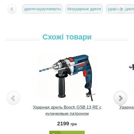
дрели-шуруповерты
безударные дрели
ударные дрел
Схожі товари
Ударная дрель Bosch GSB 13 RE с
Ударна
кулачковым патроном
2199
грн