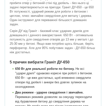
пробити отвір у бетонній стіні під дюбель - без нього ці
задачі перетворюються на пригоди. Граніт ДУ-650 - це 650
Вт потужності, ударний режим для роботи з бетоном і
цеглою, плюс звичайне свердління для металу і дерева.
Один інструмент для переважної більшості домашніх
задач.
Серія ДУ від Граніт - базовий клас ударних дрилів для
домашнього і дачного використання. 650 Вт - оптимальна
потужність для свердління отворів до 13 мм у металі і до
25-30 мм у бетоні. Якщо вам потрібно щось більше, беріть
перфоратор. Але для 95% побутових задач - ДУ-650 більш
ніж достатньо.
5 причин вибрати Граніт ДУ-650
650 Вт для реальної роботи по бетону.
Не всі
"ударні дрилі" однаково корисні при роботі з бетоном.
650 Вт - це вже достатньо, щоб впевнено свердлити
отвори під дюбелі і анкери без довгих зупинок на
охолодження.
Два режими - ударне свердління і звичайне.
Перемикач режимів дозволяє за секунду переходити
від буравлення бетону до свердління дерева чи
металу. Не треба мати два різних інструменти для