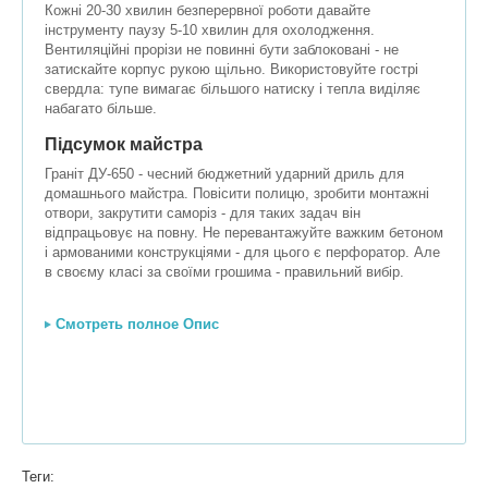
Кожні 20-30 хвилин безперервної роботи давайте
інструменту паузу 5-10 хвилин для охолодження.
Вентиляційні прорізи не повинні бути заблоковані - не
затискайте корпус рукою щільно. Використовуйте гострі
свердла: тупе вимагає більшого натиску і тепла виділяє
набагато більше.
Підсумок майстра
Граніт ДУ-650 - чесний бюджетний ударний дриль для
домашнього майстра. Повісити полицю, зробити монтажні
отвори, закрутити саморіз - для таких задач він
відпрацьовує на повну. Не перевантажуйте важким бетоном
і армованими конструкціями - для цього є перфоратор. Але
в своєму класі за своїми грошима - правильний вибір.
Смотреть полное Опис
Теги: