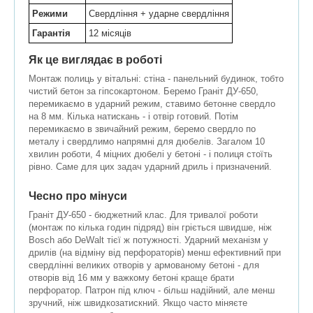
Режими
Свердління + ударне свердління
Гарантія
12 місяців
Як це виглядає в роботі
Монтаж полиць у вітальні: стіна - панельний будинок, тобто
чистий бетон за гіпсокартоном. Беремо Граніт ДУ-650,
перемикаємо в ударний режим, ставимо бетонне свердло
на 8 мм. Кілька натискань - і отвір готовий. Потім
перемикаємо в звичайний режим, беремо свердло по
металу і свердлимо напрямні для дюбелів. Загалом 10
хвилин роботи, 4 міцних дюбелі у бетоні - і полиця стоїть
рівно. Саме для цих задач ударний дриль і призначений.
Чесно про мінуси
Граніт ДУ-650 - бюджетний клас. Для тривалої роботи
(монтаж по кілька годин підряд) він гріється швидше, ніж
Bosch або DeWalt тієї ж потужності. Ударний механізм у
дрилів (на відміну від перфораторів) менш ефективний при
свердлінні великих отворів у армованому бетоні - для
отворів від 16 мм у важкому бетоні краще брати
перфоратор. Патрон під ключ - більш надійний, але менш
зручний, ніж швидкозатискний. Якщо часто міняєте