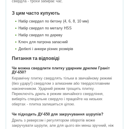
свердла - трохи забирає час.
З цим часто купують
Набір свердел по бетону (4, 6, 8, 10 мм)
Набір свердел по металу HSS
Набір свердел по дереву
Ключ для патрона запасний
Дюбелі і анкери різних розмірів
Питання та відповіді
Чи можна свердлити плитку ударним дрилем Граніт
ДУ-650?
Керамічну плитку свердлять тільки в звичайному режимі
(без удару!) свердлом з алмазним або твердосплавним
наконечником. Ударний режим трощить плитку.
Переключіть дриль в режим звичайного свердління,
виберіть спеціальне свердло і працюйте на низьких
обертах - плитка залишиться цілою.
Чи підходить ДУ-650 для закручування шурупів?
Дриль з реверсом і регулятором оборотів може
закручувати шурупи, але для цього він менш зручний, ніж