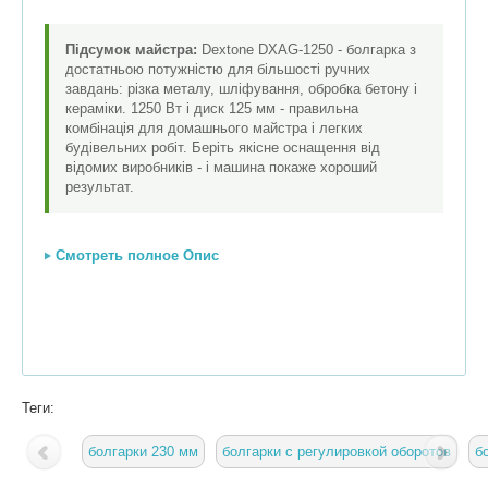
Підсумок майстра:
Dextone DXAG-1250 - болгарка з
достатньою потужністю для більшості ручних
завдань: різка металу, шліфування, обробка бетону і
кераміки. 1250 Вт і диск 125 мм - правильна
комбінація для домашнього майстра і легких
будівельних робіт. Беріть якісне оснащення від
відомих виробників - і машина покаже хороший
результат.
Смотреть полное Опис
Теги:
болгарки 230 мм
болгарки с регулировкой оборотов
б