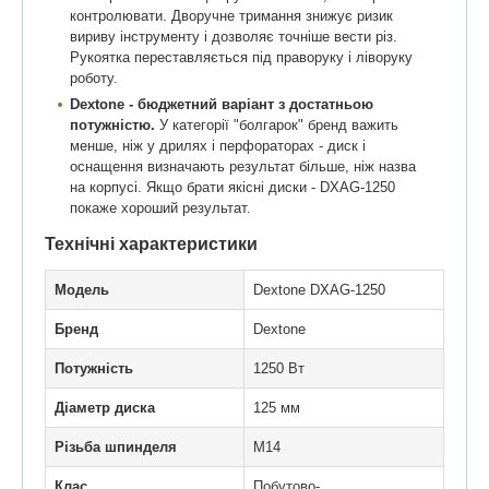
контролювати. Дворучне тримання знижує ризик
вириву інструменту і дозволяє точніше вести різ.
Рукоятка переставляється під праворуку і ліворуку
роботу.
Dextone - бюджетний варіант з достатньою
потужністю.
У категорії "болгарок" бренд важить
менше, ніж у дрилях і перфораторах - диск і
оснащення визначають результат більше, ніж назва
на корпусі. Якщо брати якісні диски - DXAG-1250
покаже хороший результат.
Технічні характеристики
Модель
Dextone DXAG-1250
Бренд
Dextone
Потужність
1250 Вт
Діаметр диска
125 мм
Різьба шпинделя
M14
Клас
Побутово-