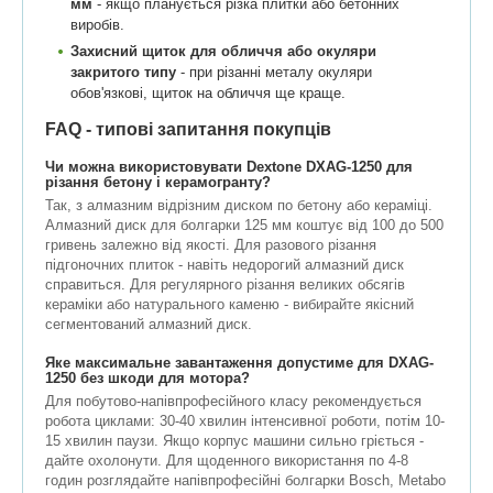
мм
- якщо планується різка плитки або бетонних
виробів.
Захисний щиток для обличчя або окуляри
закритого типу
- при різанні металу окуляри
обов'язкові, щиток на обличчя ще краще.
FAQ - типові запитання покупців
Чи можна використовувати Dextone DXAG-1250 для
різання бетону і керамогранту?
Так, з алмазним відрізним диском по бетону або кераміці.
Алмазний диск для болгарки 125 мм коштує від 100 до 500
гривень залежно від якості. Для разового різання
підгоночних плиток - навіть недорогий алмазний диск
справиться. Для регулярного різання великих обсягів
кераміки або натурального каменю - вибирайте якісний
сегментований алмазний диск.
Яке максимальне завантаження допустиме для DXAG-
1250 без шкоди для мотора?
Для побутово-напівпрофесійного класу рекомендується
робота циклами: 30-40 хвилин інтенсивної роботи, потім 10-
15 хвилин паузи. Якщо корпус машини сильно гріється -
дайте охолонути. Для щоденного використання по 4-8
годин розглядайте напівпрофесійні болгарки Bosch, Metabo