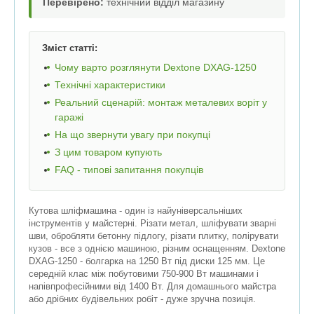
Перевірено:
технічний відділ магазину
Зміст статті:
Чому варто розглянути Dextone DXAG-1250
Технічні характеристики
Реальний сценарій: монтаж металевих воріт у
гаражі
На що звернути увагу при покупці
З цим товаром купують
FAQ - типові запитання покупців
Кутова шліфмашина - один із найуніверсальніших
інструментів у майстерні. Різати метал, шліфувати зварні
шви, обробляти бетонну підлогу, різати плитку, полірувати
кузов - все з однією машиною, різним оснащенням. Dextone
DXAG-1250 - болгарка на 1250 Вт під диски 125 мм. Це
середній клас між побутовими 750-900 Вт машинами і
напівпрофесійними від 1400 Вт. Для домашнього майстра
або дрібних будівельних робіт - дуже зручна позиція.