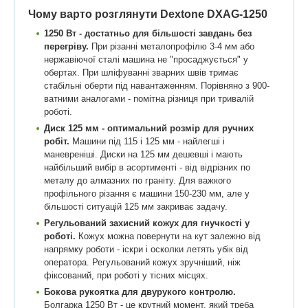
Чому варто розглянути Dextone DXAG-1250
1250 Вт - достатньо для більшості завдань без
перегріву.
При різанні металопрофілю 3-4 мм або
нержавіючої сталі машина не "просаджується" у
обертах. При шліфуванні зварних швів тримає
стабільні оберти під навантаженням. Порівняно з 900-
ватними аналогами - помітна різниця при тривалій
роботі.
Диск 125 мм - оптимальний розмір для ручних
робіт.
Машини під 115 і 125 мм - найлегші і
маневреніші. Диски на 125 мм дешевші і мають
найбільший вибір в асортименті - від відрізних по
металу до алмазних по граніту. Для важкого
профільного різання є машини 150-230 мм, але у
більшості ситуацій 125 мм закриває задачу.
Регульований захисний кожух для гнучкості у
роботі.
Кожух можна повернути на кут залежно від
напрямку роботи - іскри і осколки летять убік від
оператора. Регульований кожух зручніший, ніж
фіксований, при роботі у тісних місцях.
Бокова рукоятка для двурукого контролю.
Болгарка 1250 Вт - це крутний момент, який треба