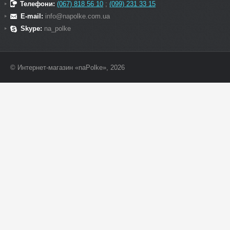
Телефони:
(067) 818 56 10
;
(099) 231 33 15
E-mail:
info@napolke.com.ua
Skype:
na_polke
© Интернет-магазин «naPolke», 2026