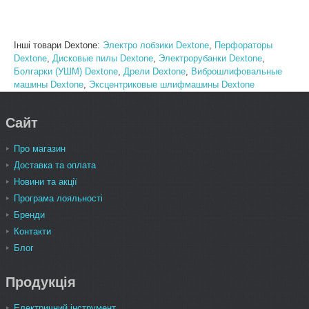
Інші товари Dextone:
Электро лобзики Dextone
,
Перфораторы
Dextone
,
Дисковые пилы Dextone
,
Электрорубанки Dextone
,
Болгарки (УШМ) Dextone
,
Дрели Dextone
,
Виброшлифовальные
машины Dextone
,
Эксцентриковые шлифмашины Dextone
Сайт
Про магазин
Доставка та оплата
Новини та акції
Програма лояльності
Бренди
Контакти
Блог
Продукція
Електричний інструмент