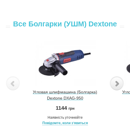
Все Болгарки (УШМ) Dextone
Угловая шлифмашина (Болгарка)
Угл
Dextone DXAG-950
1144
грн
Наявність уточнюйте
Повідомте, коли зʼявиться