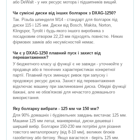
або DeWalt - у них ресурс мотора і підшипників вищий.
Чи сумісні диски від інших болгарок з DXAG-1250?
Так. Різьба шпинделя M14 - стандарт для болгарок під
диски 115 і 125 мм. Диски від Bosch, Makita, Norton,
Klingspor, Tyrolit і будь-якого іншого виробника з
посадковим отвором 22,23 мм підходять повністю. Ніяких
фірмових замків або несумісностей немає.
Чи є у DXAG-1250 плавний пуск і захист від
перевантаження?
У бюджетного класу ці функції є не завжди - уточнюйте у
продавця або в технічних характеристиках конкретної
партії. Плавний пуск зменшує ривок при запуску і
продовжує ресурс диска. Захист від перевантаження
відключає машину при заклинюванні диска. Обидві функції
бажані, але не обов'язкові для нечастого домашнього
використання.
Яку болгарку вибрати - 125 мм чи 150 мм?
Для 90% домашніх і будівельних завдань вистачає 125 мм.
Машини 125 мм легші, маневреніші, диски дешевші і
ширший вибір. Болгарки 150-230 мм потрібні для різання
товстого металопрокату (від 8-10 мм), великих блоків
газобетону або бетону. Якщо вагаєтеся - беріть 125 мм.