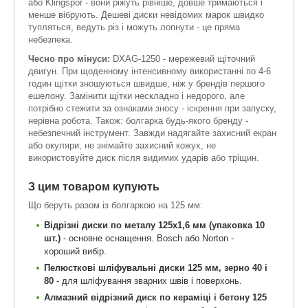
або Klingspor - вони ріжуть рівніше, довше тримаються і
менше вібрують. Дешеві диски невідомих марок швидко
тупляться, ведуть різ і можуть лопнути - це пряма
небезпека.
Чесно про мінуси:
DXAG-1250 - мережевий щіточний
двигун. При щоденному інтенсивному використанні по 4-6
годин щітки зношуються швидше, ніж у брендів першого
ешелону. Замінити щітки нескладно і недорого, але
потрібно стежити за ознаками зносу - іскрення при запуску,
нерівна робота. Також: болгарка будь-якого бренду -
небезпечний інструмент. Завжди надягайте захисний екран
або окуляри, не знімайте захисний кожух, не
використовуйте диск після видимих ударів або тріщин.
З цим товаром купують
Що беруть разом із болгаркою на 125 мм:
Відрізні диски по металу 125x1,6 мм (упаковка 10
шт.)
- основне оснащення. Bosch або Norton -
хороший вибір.
Пелюсткові шліфувальні диски 125 мм, зерно 40 і
80
- для шліфування зварних швів і поверхонь.
Алмазний відрізний диск по кераміці і бетону 125