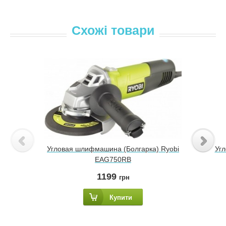
Схожі товари
Угловая шлифмашина (Болгарка) Ryobi
Уг
EAG750RB
1199
грн
Купити