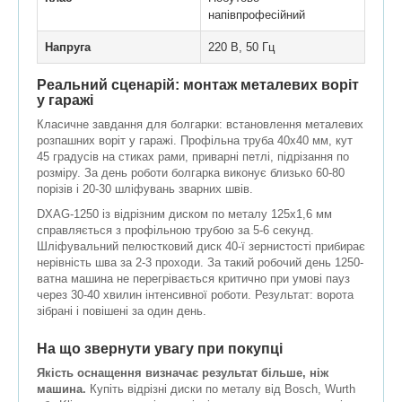
напівпрофесійний
Напруга
220 В, 50 Гц
Реальний сценарій: монтаж металевих воріт
у гаражі
Класичне завдання для болгарки: встановлення металевих
розпашних воріт у гаражі. Профільна труба 40х40 мм, кут
45 градусів на стиках рами, приварні петлі, підрізання по
розміру. За день роботи болгарка виконує близько 60-80
порізів і 20-30 шліфувань зварних швів.
DXAG-1250 із відрізним диском по металу 125x1,6 мм
справляється з профільною трубою за 5-6 секунд.
Шліфувальний пелюстковий диск 40-ї зернистості прибирає
нерівність шва за 2-3 проходи. За такий робочий день 1250-
ватна машина не перегрівається критично при умові пауз
через 30-40 хвилин інтенсивної роботи. Результат: ворота
зібрані і повішені за один день.
На що звернути увагу при покупці
Якість оснащення визначає результат більше, ніж
машина.
Купіть відрізні диски по металу від Bosch, Wurth