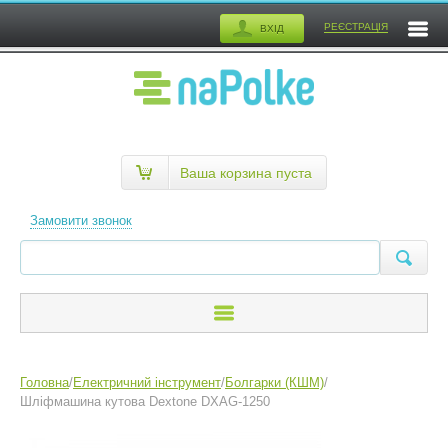
РЕЄСТРАЦІЯ
ВХІД
Ваша корзина пуста
Замовити звонок
Головна
/
Електричний інструмент
/
Болгарки (КШМ)
/
Шліфмашина кутова Dextone DXAG-1250