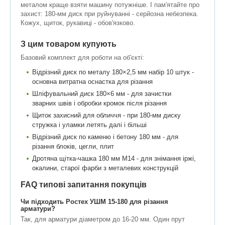
металом краще взяти машину потужніше. І пам'ятайте про
захист: 180-мм диск при руйнуванні - серйозна небезпека.
Кожух, щиток, рукавиці - обов'язково.
З цим товаром купують
Базовий комплект для роботи на об'єкті:
Відрізний диск по металу 180×2,5 мм набір 10 штук -
основна витратна оснастка для різання
Шліфувальний диск 180×6 мм - для зачистки
зварних швів і обробки кромок після різання
Щиток захисний для обличчя - при 180-мм диску
стружка і уламки летять далі і більші
Відрізний диск по каменю і бетону 180 мм - для
різання блоків, цегли, плит
Дротяна щітка-чашка 180 мм М14 - для знімання іржі,
окалини, старої фарби з металевих конструкцій
FAQ типові запитання покупців
Чи підходить Ростех УШМ 15-180 для різання
арматури?
Так, для арматури діаметром до 16-20 мм. Один прут