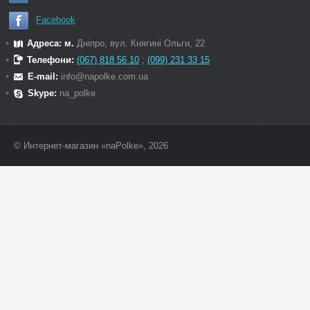
Facebook
Адреса: м.
Дніпро, вул. Княгині Ольги, 22
Телефони:
(067) 818 56 10
;
(099) 231 33 15
E-mail:
info@napolke.com.ua
Skype:
na_polke
© Интернет-магазин «naPolke», 2026