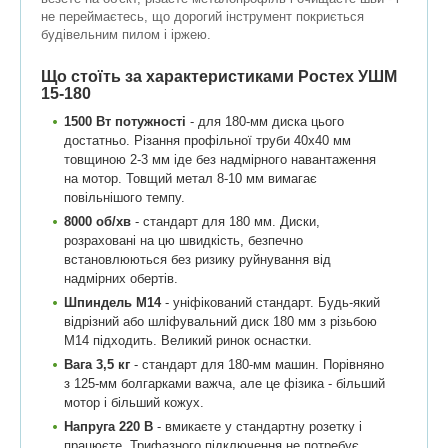
не переймаєтесь, що дорогий інструмент покриється
будівельним пилом і іржею.
Що стоїть за характеристиками Ростех УШМ
15-180
1500 Вт потужності
- для 180-мм диска цього
достатньо. Різання профільної труби 40х40 мм
товщиною 2-3 мм іде без надмірного навантаження
на мотор. Товщий метал 8-10 мм вимагає
повільнішого темпу.
8000 об/хв
- стандарт для 180 мм. Диски,
розраховані на цю швидкість, безпечно
встановлюються без ризику руйнування від
надмірних обертів.
Шпиндель M14
- уніфікований стандарт. Будь-який
відрізний або шліфувальний диск 180 мм з різьбою
М14 підходить. Великий ринок оснастки.
Вага 3,5 кг
- стандарт для 180-мм машин. Порівняно
з 125-мм болгарками важча, але це фізика - більший
мотор і більший кожух.
Напруга 220 В
- вмикаєте у стандартну розетку і
працюєте. Трифазного підключення не потребує.