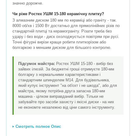
значно дорожче.
Чи ріже Ростех УШМ 15-180 керамічну плитку?
З алмазним диском 180 мм по кераміці або граніту - так.
8000 об/хв і 1500 Вт достатньо для прямолінійних різів по
стандартній плитці та керамограніту. Різати треба без
удару і без води - диск охолоджується повітрям при русі.
Точні фігурні вирізи краще робити плиткорізом або
болгаркою з меншим диском для більшого контролю.
Підсумок майстра:
Ростех УШМ 15-180 - вибір без
зайвих ілюзій. За бюджетні гроші отримуєте 180-мм
болгарку з нормальними характеристиками і
стандартним шпинделем М14. Для будівельника,
який купує інструмент "на об'єкт і не шкода", або для
майстра, якому потрібна друга запасна 180-мм
машина - цілком виправданий вибір. Тільки не
забувайте про засоби захисту і якісні диски - на них
не економте незалежно від ціни самого інструменту.
Смотреть полное Опис