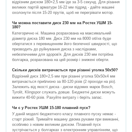
відрізним диском 180×2,5 мм іде за 3-5 секунд. Для різання
великих партій арматури 16-22 мм підряд - дайте машині
охолонути після 15-20 прутів, щоб не перегрівати мотор.
Чи можна поставити диск 230 мм на Ростех УШМ 15-
180?
Категорично ні. Машина розрахована на максимальний
діаметр диска 180 мм. Диск 230 мм на 8000 об/хв буде
обертатися з перевищенням його безпечної швидкості, що
призводить до руйнування диска з наслідками,
небезпечними для здоров'я. Для дисків 230 мм потрібна
болгарка, розрахована на цей розмір і знижені оберти.
Скільки дисків витрачається при різанні уголка 50х50?
Відрізний диск 180×2,5 мм при різанні уголка 50х50х4 мм
витрачається приблизно за 80-120 різів (2 проходи на різ).
Залежить від якості диска - диски відомих марок Bosch,
Tyrolit, Klingspor служать довше. Бюджетні диски можуть
вижити 40-60 різів. Рахуйте витрату і беріть запас.
Чи є у Ростех УШМ 15-180 плавний пуск?
У даній моделі бюджетного класу плавного пуску немає -
старт різкий. Тримайте машину двома руками при вмиканні,
особливо з новим великим диском. Плавний пуск
зустрічається у болгарках з електронним управлінням, що