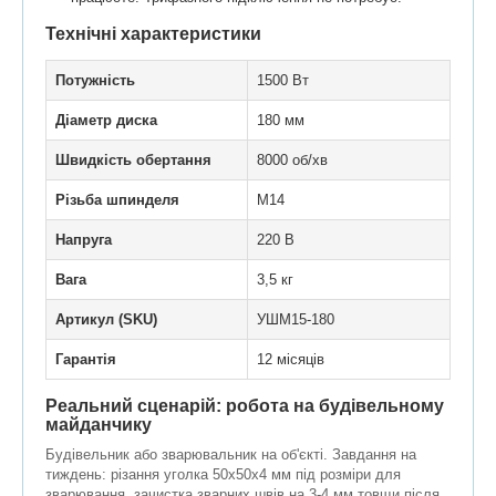
Технічні характеристики
Потужність
1500 Вт
Діаметр диска
180 мм
Швидкість обертання
8000 об/хв
Різьба шпинделя
M14
Напруга
220 В
Вага
3,5 кг
Артикул (SKU)
УШМ15-180
Гарантія
12 місяців
Реальний сценарій: робота на будівельному
майданчику
Будівельник або зварювальник на об'єкті. Завдання на
тиждень: різання уголка 50х50х4 мм під розміри для
зварювання, зачистка зварних швів на 3-4 мм товщи після