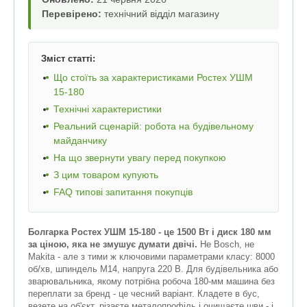
Перевірено:
технічний відділ магазину
Зміст статті:
Що стоїть за характеристиками Ростех УШМ
15-180
Технічні характеристики
Реальний сценарій: робота на будівельному
майданчику
На що звернути увагу перед покупкою
З цим товаром купують
FAQ типові запитання покупців
Болгарка Ростех УШМ 15-180 - це 1500 Вт і диск 180 мм
за ціною, яка не змушує думати двічі.
Не Bosch, не
Makita - але з тими ж ключовими параметрами класу: 8000
об/хв, шпиндель M14, напруга 220 В. Для будівельника або
зварювальника, якому потрібна робоча 180-мм машина без
переплати за бренд - це чесний варіант. Кладете в бус,
везете на об'єкт, різаєте металопрофіль і очищаєте шви - і