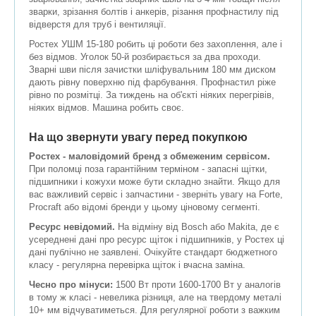
зварки, зрізання болтів і анкерів, різання профнастилу під
відверстя для труб і вентиляції.
Ростех УШМ 15-180 робить ці роботи без захоплення, але і
без відмов. Уголок 50-й розбирається за два проходи.
Зварні шви після зачистки шліфувальним 180 мм диском
дають рівну поверхню під фарбування. Профнастил ріже
рівно по розмітці. За тиждень на об'єкті ніяких перегрівів,
ніяких відмов. Машина робить своє.
На що звернути увагу перед покупкою
Ростех - маловідомий бренд з обмеженим сервісом.
При поломці поза гарантійним терміном - запасні щітки,
підшипники і кожухи може бути складно знайти. Якщо для
вас важливий сервіс і запчастини - зверніть увагу на Forte,
Procraft або відомі бренди у цьому ціновому сегменті.
Ресурс невідомий.
На відміну від Bosch або Makita, де є
усереднені дані про ресурс щіток і підшипників, у Ростех ці
дані публічно не заявлені. Очікуйте стандарт бюджетного
класу - регулярна перевірка щіток і вчасна заміна.
Чесно про мінуси:
1500 Вт проти 1600-1700 Вт у аналогів
в тому ж класі - невелика різниця, але на твердому металі
10+ мм відчуватиметься. Для регулярної роботи з важким