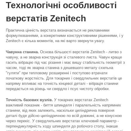
Технологічні особливості
верстатів Zenitech
Практична цінність верстата визначається не рекламними
формулюваннями, а конкретними конструктивними рішеннями, і у
Zenitech є кілька моментів, на які варто звернути увагу.
Чавунна станина.
Основа більшості верстатів Zenitech - литво з
чавуну, а не зварна конструкція зі сталевого листа. Чавун краще
гасить вібрацію під час різання і має вищу стабільність геометрії з
часом, тоді як зварна станина з дешевшого металу схильна
"гуляти" при тепловому розширенні і поступово втрачати
початкову жорсткість. Для токарних і свердлильних верстатів це
напряму впливає на точність кінцевої деталі - вібрація станини
передається на різець чи свердло і псує чистоту обробки.
Точність базових вузлів.
У токарних верстатах Zenitech
важливий показник - биття шпинделя і паралельність напрямних
станини, від яких залежить, наскільки циліндрична поверхня
деталі буде дійсно циліндричною по всій довжині, а не конусною
через перекіс. У свердлильних верстатах ключовий параметр -
перпендикулярність ходу шпинделя до робочого столу, інакше