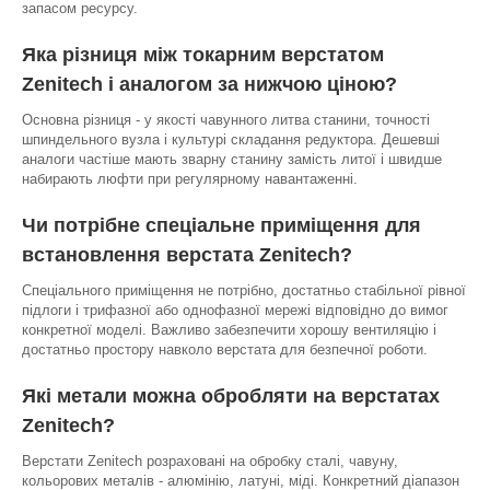
запасом ресурсу.
Яка різниця між токарним верстатом
Zenitech і аналогом за нижчою ціною?
Основна різниця - у якості чавунного литва станини, точності
шпиндельного вузла і культурі складання редуктора. Дешевші
аналоги частіше мають зварну станину замість литої і швидше
набирають люфти при регулярному навантаженні.
Чи потрібне спеціальне приміщення для
встановлення верстата Zenitech?
Спеціального приміщення не потрібно, достатньо стабільної рівної
підлоги і трифазної або однофазної мережі відповідно до вимог
конкретної моделі. Важливо забезпечити хорошу вентиляцію і
достатньо простору навколо верстата для безпечної роботи.
Які метали можна обробляти на верстатах
Zenitech?
Верстати Zenitech розраховані на обробку сталі, чавуну,
кольорових металів - алюмінію, латуні, міді. Конкретний діапазон