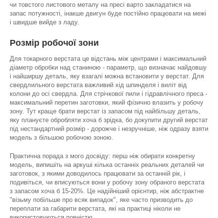
чи товстого листового металу на пресі варто закладатися на
запас потужності, інакше двигун буде постійно працювати на межі
і швидше вийде з ладу.
Розмір робочої зони
Для токарного верстата це відстань між центрами і максимальний
діаметр обробки над станиною - параметр, що визначає найдовшу
і найширшу деталь, яку взагалі можна встановити у верстат. Для
свердлильного верстата важливий хід шпинделя і виліт від
колони до осі свердла. Для стрічкової пили і гідравлічного преса -
максимальний перетин заготовки, який фізично влазить у робочу
зону. Тут краще брати верстат із запасом під найбільшу деталь,
яку плануєте обробляти хоча б зрідка, бо докупити другий верстат
під нестандартний розмір - дорожче і незручніше, ніж одразу взяти
модель з більшою робочою зоною.
Практична порада з мого досвіду: перш ніж обирати конкретну
модель, випишіть на аркуші кілька останніх реальних деталей чи
заготовок, з якими доводилось працювати за останній рік, і
подивіться, чи вписуються вони у робочу зону обраного верстата
з запасом хоча б 15-20%. Це надійніший орієнтир, ніж абстрактне
"візьму побільше про всяк випадок", яке часто призводить до
переплати за габарити верстата, які на практиці ніколи не
використовуються повністю.