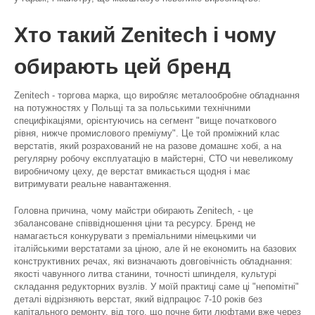
Хто такий Zenitech і чому
обирають цей бренд
Zenitech - торгова марка, що виробляє металообробне обладнання
на потужностях у Польщі та за польськими технічними
специфікаціями, орієнтуючись на сегмент "вище початкового
рівня, нижче промислового преміуму". Це той проміжний клас
верстатів, який розрахований не на разове домашнє хобі, а на
регулярну робочу експлуатацію в майстерні, СТО чи невеликому
виробничому цеху, де верстат вмикається щодня і має
витримувати реальне навантаження.
Головна причина, чому майстри обирають Zenitech, - це
збалансоване співвідношення ціни та ресурсу. Бренд не
намагається конкурувати з преміальними німецькими чи
італійськими верстатами за ціною, але й не економить на базових
конструктивних речах, які визначають довговічність обладнання:
якості чавунного литва станини, точності шпинделя, культурі
складання редукторних вузлів. У моїй практиці саме ці "непомітні"
деталі відрізняють верстат, який відпрацює 7-10 років без
капітального ремонту, від того, що почне бити люфтами вже через