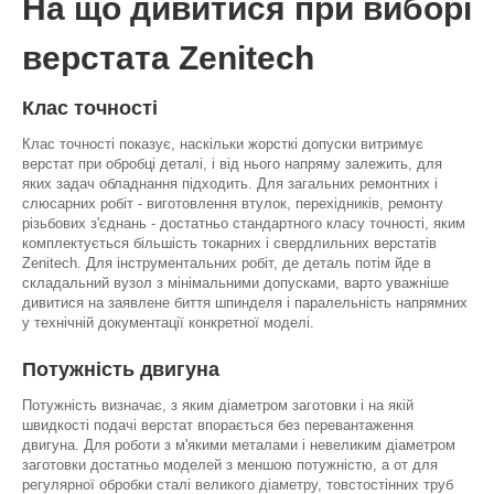
На що дивитися при виборі
верстата Zenitech
Клас точності
Клас точності показує, наскільки жорсткі допуски витримує
верстат при обробці деталі, і від нього напряму залежить, для
яких задач обладнання підходить. Для загальних ремонтних і
слюсарних робіт - виготовлення втулок, перехідників, ремонту
різьбових з'єднань - достатньо стандартного класу точності, яким
комплектується більшість токарних і свердлильних верстатів
Zenitech. Для інструментальних робіт, де деталь потім йде в
складальний вузол з мінімальними допусками, варто уважніше
дивитися на заявлене биття шпинделя і паралельність напрямних
у технічній документації конкретної моделі.
Потужність двигуна
Потужність визначає, з яким діаметром заготовки і на якій
швидкості подачі верстат впорається без перевантаження
двигуна. Для роботи з м'якими металами і невеликим діаметром
заготовки достатньо моделей з меншою потужністю, а от для
регулярної обробки сталі великого діаметру, товстостінних труб