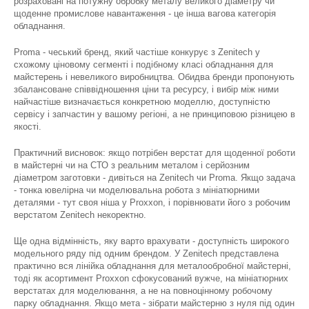
розраховані на потужну обробку металу великого діаметру чи
щоденне промислове навантаження - це інша вагова категорія
обладнання.
Proma - чеський бренд, який частіше конкурує з Zenitech у
схожому ціновому сегменті і подібному класі обладнання для
майстерень і невеликого виробництва. Обидва бренди пропонують
збалансоване співвідношення ціни та ресурсу, і вибір між ними
найчастіше визначається конкретною моделлю, доступністю
сервісу і запчастин у вашому регіоні, а не принциповою різницею в
якості.
Практичний висновок: якщо потрібен верстат для щоденної роботи
в майстерні чи на СТО з реальним металом і серйозним
діаметром заготовки - дивіться на Zenitech чи Proma. Якщо задача
- тонка ювелірна чи моделювальна робота з мініатюрними
деталями - тут своя ніша у Proxxon, і порівнювати його з робочим
верстатом Zenitech некоректно.
Ще одна відмінність, яку варто врахувати - доступність широкого
модельного ряду під одним брендом. У Zenitech представлена
практично вся лінійка обладнання для металообробної майстерні,
тоді як асортимент Proxxon сфокусований вужче, на мініатюрних
верстатах для моделювання, а не на повноцінному робочому
парку обладнання. Якщо мета - зібрати майстерню з нуля під один