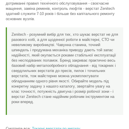
дотриманні правил технічного обслуговування - своєчасне
мащення, заміна ременів, контроль люфтів - верстат Zenitech
здатний служити 7-10 років і більше без капітального ремонту
основних вузлів.
Zenitech - розумний вибір для тих, хто шукає верстат не для
разового хобі, а для щоденної роботи в майстерні, СТО чи
невеликому виробництві. Чавунна станина, точний
шпиндель і продумана механіка приводу дають той запас
надійності, який окупається роками стабільної експлуатації
без несподіваних поламок. Бренд закриває практично весь
базовий набір металообробного обладнання - від токарних і
свердлильних верстатів до пресів, пилок і точильних
верстатів, тож майстерню можна укомплектувати
обладнанням одного рівня якості. Обирайте модель під
конкретну задачу з нашого каталогу, звертайте увагу на
клас точності, потужність двигуна і розмір робочої зони - і
верстат Zenitech стане надійним робочим інструментом на
роки вперед.
Смотрите все:
Токарні верстати по металу