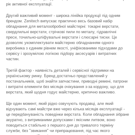
рік активної експлуатації.
Другий важливий момент - широка лінійка продукції під одним
брендом. Zenitech випускає практично весь базовий набір
обладнання для металообробної майстерні: токарні верстати,
свердлильні верстати, стрічкові пили по металу, гідравлічні
преси, точильно-шліфувальні верстати і слюсарні тиски. Це
дозволяє укомплектувати майстерню обладнанням одного
виробника з єдиним рівнем якості, уніфікованими підходами до
сервісу і зрозумілою логікою підбору аксесуарів і витратних
частин.
Третій фактор - наявність деталей і сервісної підтримки на
українському ринку. Бренд достатньо представлений у
постачальників, щоб знайти запчастини, приводні ремені, патрони
і витратні елементи без місяців очікування з-за кордону, що для
верстата, який щодня годує майстерню, критично важливо.
Ще один момент, який рідко озвучують продавці, але який
відчувають самі майстри вже через кілька місяців експлуатації -
це передбачуваність поведінки верстата. Коли обладнання зібране
акуратно, з витриманими допусками і якісним литвом, воно
поводиться стабільно з першого дня до тривалого терміну
служби, без "звикання" чи припрацювання, під час якого