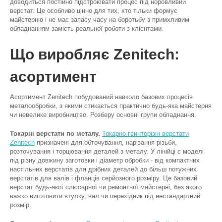
доводиться постійно підстроювати процес під норовливий
верстат. Це особливо цінно для тих, хто тільки формує
майстерню і не має запасу часу на боротьбу з примхливим
обладнанням замість реальної роботи з клієнтами.
Що виробляє Zenitech:
асортимент
Асортимент Zenitech побудований навколо базових процесів
металообробки, з якими стикається практично будь-яка майстерня
чи невелике виробництво. Розберу основні групи обладнання.
Токарні верстати по металу.
Токарно-гвинторізні верстати
Zenitech
призначені для обточування, нарізання різьби,
розточування і торцювання деталей з металу. У лінійці є моделі
під різну довжину заготовки і діаметр обробки - від компактних
настільних верстатів для дрібних деталей до більш потужних
верстатів для валів і фланців серйозного розміру. Це базовий
верстат будь-якої слюсарної чи ремонтної майстерні, без якого
важко виготовити втулку, вал чи перехідник під нестандартний
розмір.