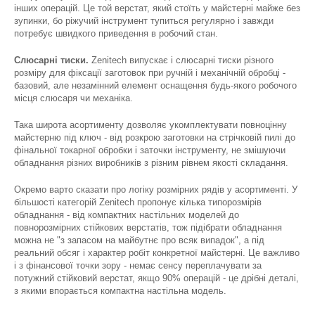
інших операцій. Це той верстат, який стоїть у майстерні майже без
зупинки, бо ріжучий інструмент тупиться регулярно і завжди
потребує швидкого приведення в робочий стан.
Слюсарні тиски.
Zenitech випускає і слюсарні тиски різного
розміру для фіксації заготовок при ручній і механічній обробці -
базовий, але незамінний елемент оснащення будь-якого робочого
місця слюсаря чи механіка.
Така широта асортименту дозволяє укомплектувати повноцінну
майстерню під ключ - від розкрою заготовки на стрічковій пилі до
фінальної токарної обробки і заточки інструменту, не змішуючи
обладнання різних виробників з різним рівнем якості складання.
Окремо варто сказати про логіку розмірних рядів у асортименті. У
більшості категорій Zenitech пропонує кілька типорозмірів
обладнання - від компактних настільних моделей до
повнорозмірних стійкових верстатів, тож підібрати обладнання
можна не "з запасом на майбутнє про всяк випадок", а під
реальний обсяг і характер робіт конкретної майстерні. Це важливо
і з фінансової точки зору - немає сенсу переплачувати за
потужний стійковий верстат, якщо 90% операцій - це дрібні деталі,
з якими впорається компактна настільна модель.