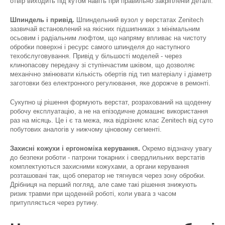
отвір виходить під кутом навіть при правильно закріпленій деталі.
Шпиндель і привід.
Шпиндельний вузол у верстатах Zenitech
зазвичай встановлений на якісних підшипниках з мінімальним
осьовим і радіальним люфтом, що напряму впливає на чистоту
обробки поверхні і ресурс самого шпинделя до наступного
техобслуговування. Привід у більшості моделей - через
клинопасову передачу зі ступінчастим шківом, що дозволяє
механічно змінювати кількість обертів під тип матеріалу і діаметр
заготовки без електронного регулювання, яке дорожче в ремонті.
Сукупно ці рішення формують верстат, розрахований на щоденну
робочу експлуатацію, а не на епізодичне домашнє використання
раз на місяць. Це і є та межа, яка відрізняє клас Zenitech від суто
побутових аналогів у нижчому ціновому сегменті.
Захисні кожухи і ергономіка керування.
Окремо відзначу увагу
до безпеки роботи - патрони токарних і свердлильних верстатів
комплектуються захисними кожухами, а органи керування
розташовані так, щоб оператор не тягнувся через зону обробки.
Дрібниця на перший погляд, але саме такі рішення знижують
ризик травми при щоденній роботі, коли увага з часом
притупляється через рутину.