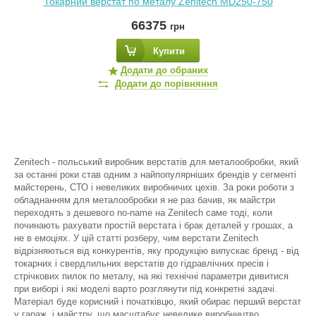
Токарний верстат по металу Zenitech MD250-750
66375
грн
Купити
Додати до обраних
Додати до порівняння
Zenitech - польський виробник верстатів для металообробки, який
за останні роки став одним з найпопулярніших брендів у сегменті
майстерень, СТО і невеликих виробничих цехів. За роки роботи з
обладнанням для металообробки я не раз бачив, як майстри
переходять з дешевого no-name на Zenitech саме тоді, коли
починають рахувати простій верстата і брак деталей у грошах, а
не в емоціях. У цій статті розберу, чим верстати Zenitech
відрізняються від конкурентів, яку продукцію випускає бренд - від
токарних і свердлильних верстатів до гідравлічних пресів і
стрічкових пилок по металу, на які технічні параметри дивитися
при виборі і які моделі варто розглянути під конкретні задачі.
Матеріал буде корисний і початківцю, який обирає перший верстат
у гараж, і майстру, що масштабує невелике виробництво.