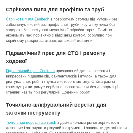
Стрічкова пила для профілю та труб
Стрічкова пила Zenitech
з поворотним столом під кутовий рез
забезпечує чистий рез профільної труби, круга і куточка без
задирок і без наступної механічної обробки торця. Помітно
економить час порівняно з відрізним кругом, особливо при
серійному розкрої заготовок однакової довжини.
Гідравлічний прес для СТО і ремонту
ходової
Гідравлічний прес Zenitech
призначений для запресовки і
випресовки підшипників, сайлентблоків і втулок, а також для
рихтувальних робіт і гнучки листового металу. Стійка рамна
конструкція витримує серйозне навантаження без деформації
станини навіть при регулярній щоденній роботі.
Точильно-шліфувальний верстат для
заточки інструменту
Точильний верстат Zenitech
з двома колами різної зернистості
дозволяє і заточувати ріжучий інструмент, і зачищати деталі після