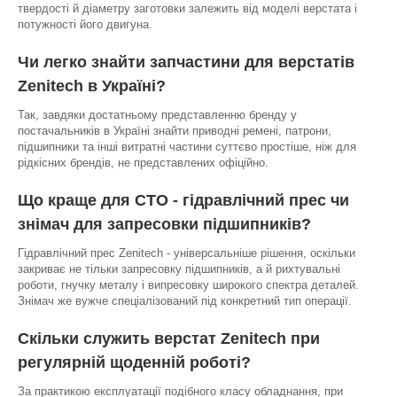
твердості й діаметру заготовки залежить від моделі верстата і
потужності його двигуна.
Чи легко знайти запчастини для верстатів
Zenitech в Україні?
Так, завдяки достатньому представленню бренду у
постачальників в Україні знайти приводні ремені, патрони,
підшипники та інші витратні частини суттєво простіше, ніж для
рідкісних брендів, не представлених офіційно.
Що краще для СТО - гідравлічний прес чи
знімач для запресовки підшипників?
Гідравлічний прес Zenitech - універсальніше рішення, оскільки
закриває не тільки запресовку підшипників, а й рихтувальні
роботи, гнучку металу і випресовку широкого спектра деталей.
Знімач же вужче спеціалізований під конкретний тип операції.
Скільки служить верстат Zenitech при
регулярній щоденній роботі?
За практикою експлуатації подібного класу обладнання, при