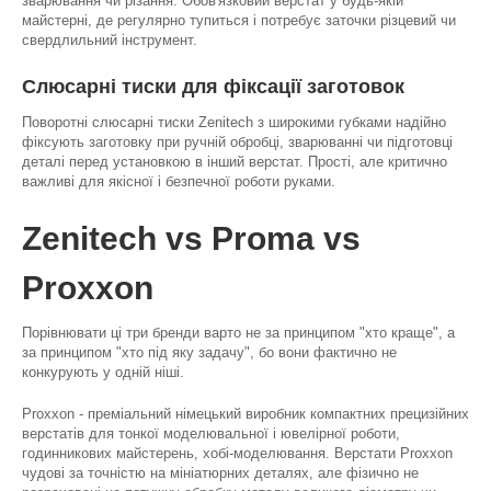
зварювання чи різання. Обов'язковий верстат у будь-якій
майстерні, де регулярно тупиться і потребує заточки різцевий чи
свердлильний інструмент.
Слюсарні тиски для фіксації заготовок
Поворотні слюсарні тиски Zenitech з широкими губками надійно
фіксують заготовку при ручній обробці, зварюванні чи підготовці
деталі перед установкою в інший верстат. Прості, але критично
важливі для якісної і безпечної роботи руками.
Zenitech vs Proma vs
Proxxon
Порівнювати ці три бренди варто не за принципом "хто краще", а
за принципом "хто під яку задачу", бо вони фактично не
конкурують у одній ніші.
Proxxon - преміальний німецький виробник компактних прецизійних
верстатів для тонкої моделювальної і ювелірної роботи,
годинникових майстерень, хобі-моделювання. Верстати Proxxon
чудові за точністю на мініатюрних деталях, але фізично не