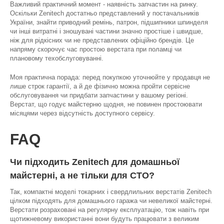
Важливий практичний момент - наявність запчастин на ринку.
Оскільки Zenitech достатньо представлений у постачальників
України, знайти приводний ремінь, патрон, підшипники шпинделя
чи інші витратні і зношувані частини значно простіше і швидше,
ніж для рідкісних чи не представлених офіційно брендів. Це
напряму скорочує час простою верстата при поламці чи
плановому техобслуговуванні.
Моя практична порада: перед покупкою уточнюйте у продавця не
лише строк гарантії, а й де фізично можна пройти сервісне
обслуговування чи придбати запчастини у вашому регіоні.
Верстат, що годує майстерню щодня, не повинен простоювати
місяцями через відсутність доступного сервісу.
FAQ
Чи підходить Zenitech для домашньої
майстерні, а не тільки для СТО?
Так, компактні моделі токарних і свердлильних верстатів Zenitech
цілком підходять для домашнього гаража чи невеликої майстерні.
Верстати розраховані на регулярну експлуатацію, тож навіть при
щотижневому використанні вони будуть працювати з великим