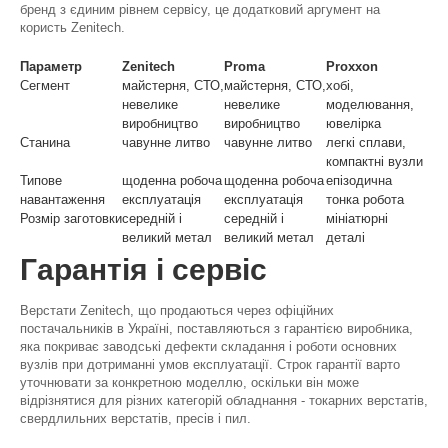
бренд з єдиним рівнем сервісу, це додатковий аргумент на
користь Zenitech.
Параметр
Zenitech
Proma
Proxxon
Сегмент
майстерня, СТО,
майстерня, СТО,
хобі,
невелике
невелике
моделювання,
виробництво
виробництво
ювелірка
Станина
чавунне литво
чавунне литво
легкі сплави,
компактні вузли
Типове
щоденна робоча
щоденна робоча
епізодична
навантаження
експлуатація
експлуатація
тонка робота
Розмір заготовки
середній і
середній і
мініатюрні
великий метал
великий метал
деталі
Гарантія і сервіс
Верстати Zenitech, що продаються через офіційних
постачальників в Україні, поставляються з гарантією виробника,
яка покриває заводські дефекти складання і роботи основних
вузлів при дотриманні умов експлуатації. Строк гарантії варто
уточнювати за конкретною моделлю, оскільки він може
відрізнятися для різних категорій обладнання - токарних верстатів,
свердлильних верстатів, пресів і пил.