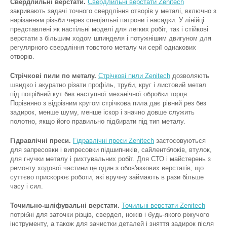
Свердлильні верстати.
Свердлильні верстати Zenitech
закривають задачі точного свердління отворів у металі, включно з
нарізанням різьби через спеціальні патрони і насадки. У лінійці
представлені як настільні моделі для легких робіт, так і стійкові
верстати з більшим ходом шпинделя і потужнішим двигуном для
регулярного свердління товстого металу чи серії однакових
отворів.
Стрічкові пили по металу.
Стрічкові пили Zenitech
дозволяють
швидко і акуратно різати профіль, труби, круг і листовий метал
під потрібний кут без наступної механічної обробки торця.
Порівняно з відрізним кругом стрічкова пила дає рівний рез без
задирок, менше шуму, менше іскор і значно довше служить
полотно, якщо його правильно підбирати під тип металу.
Гідравлічні преси.
Гідравлічні преси Zenitech
застосовуються
для запресовки і випресовки підшипників, сайлентблоків, втулок,
для гнучки металу і рихтувальних робіт. Для СТО і майстерень з
ремонту ходової частини це один з обов'язкових верстатів, що
суттєво прискорює роботи, які вручну займають в рази більше
часу і сил.
Точильно-шліфувальні верстати.
Точильні верстати Zenitech
потрібні для заточки різців, свердел, ножів і будь-якого ріжучого
інструменту, а також для зачистки деталей і зняття задирок після