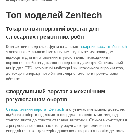
Топ моделей Zenitech
Токарно-гвинторізний верстат для
слюсарних і ремонтних робіт
Компактний і водночас функціональний
токарний верстат Zenitech
з чавунною станиною і механічним ступінчастим приводом
підходить для виготовлення втулок, валів, перехідників і
нарізання різьби на деталях середнього діаметру. Оптимальний
вибір для СТО, ремонтної майстерні чи невеликого виробництва,
де токарні операції потрібні регулярно, але не в промислових
обсягах.
Свердлильний верстат з механічним
регулюванням обертів
Свердлильний верстат Zenitech
зі ступінчастим шківом дозволяє
підбирати оберти під діаметр свердла і твердість металу, від
тонкого листа до товстої сталевої заготовки. Стійкова конструкція
з регульованою висотою столу зручна як для одиничного
свердління, так і для серії однакових отворів під партію деталей.