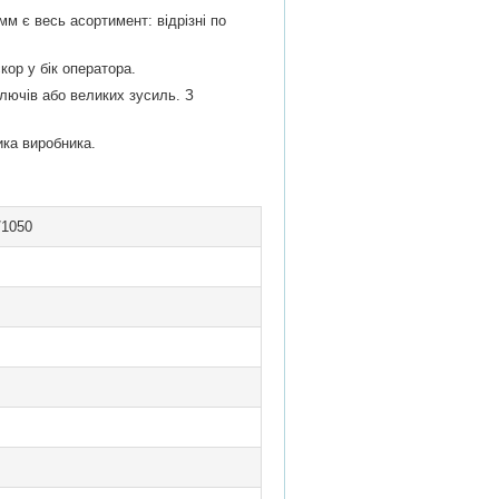
м є весь асортимент: відрізні по
кор у бік оператора.
ключів або великих зусиль. З
ика виробника.
/1050