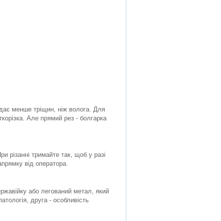
 дає менше тріщин, ніж волога. Для
ткорізка. Але прямий рез - болгарка
При різанні тримайте так, щоб у разі
апрямку від оператора.
нержавійку або легований метал, який
атологія, друга - особливість