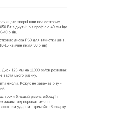
, зачищати зварні шви пелюстковим
050 Вт відчутні: різ профілю 40 мм іде
-40 різів.
юсткових диска P60 для зачистки швів.
-15 хвилин після 30 різів)
и. Диск 125 мм на 11000 об/хв розвиває
е варта цього ризику.
ти ніколи. Кожух не заважає різу -
тий.
є трохи більший рівень вібрації і
ож захист від перевантаження -
зворотним ударом - тримайте болгарку