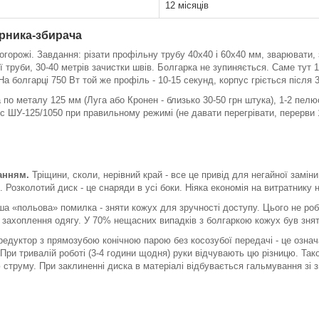
12 місяців
арника-збирача
 огорожі. Завдання: різати профільну трубу 40х40 і 60х40 мм, зварювати
ої труби, 30-40 метрів зачистки швів. Болгарка не зупиняється. Саме тут 1
На болгарці 750 Вт той же профіль - 10-15 секунд, корпус гріється після 30
а по металу 125 мм (Луга або Кронен - близько 30-50 грн штука), 1-2 пел
с ШУ-125/1050 при правильному режимі (не давати перегрівати, перерви 10
анням.
Тріщини, сколи, нерівний край - все це привід для негайної замін
. Розколотий диск - це снаряди в усі боки. Ніяка економія на витратнику н
 «польова» помилка - зняти кожух для зручності доступу. Цього не роби
 і захоплення одягу. У 70% нещасних випадків з болгаркою кожух був зня
редуктор з прямозубою конічною парою без косозубої передачі - це означа
При тривалій роботі (3-4 години щодня) руки відчувають цю різницю. Так
 струму. При заклиненні диска в матеріалі відбувається гальмування зі 