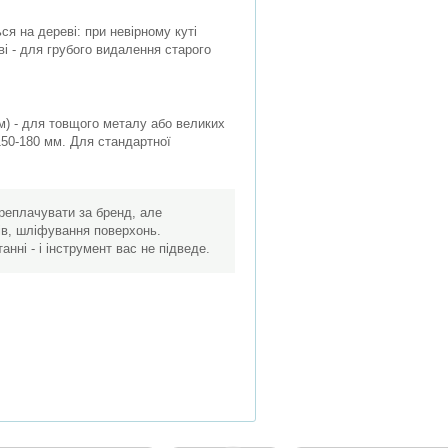
 на дереві: при невірному куті
 - для грубого видалення старого
мм) - для товщого металу або великих
50-180 мм. Для стандартної
ереплачувати за бренд, але
ів, шліфування поверхонь.
нні - і інструмент вас не підведе.