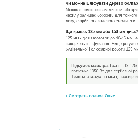
Чи можна шліфувати дерево болга
Можна з пелюстковим диском або круг
нахилу залишає борозни. Для тонкого
лаку, фарби, оплавленого смоли, знят
Що краще: 125 мм або 150 мм диск
125 мм - для заготовок до 40-45 мм, 
поверхонь шліфування. Якщо регулярн
будівельної і слюсарної роботи 125 мм
Підсумок майстра:
Граніт ШУ-125/
потребує 1050 Вт для серйозної ро
Тримайте кожух на місці, перевіряй
Смотреть полное Опис