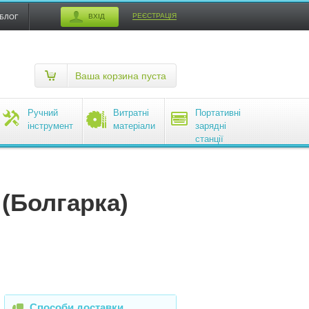
РЕЄСТРАЦІЯ
ВХІД
БЛОГ
Ваша корзина пуста
Ручний
Витратні
Портативні
інструмент
матеріали
зарядні
станції
EcoFlow
(Болгарка)
Способи доставки