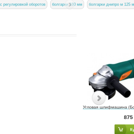
 с регулировкой оборотов
болгарки 180 мм
болгарки днипро м 125 
Угловая шлифмашина (Бо
87
К