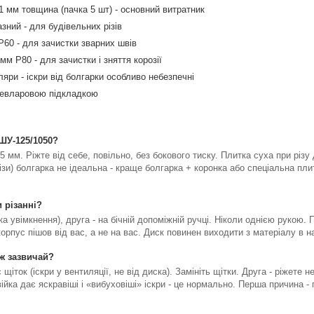
1 мм товщина (пачка 5 шт) - основний витратник
зний - для будівельних різів
60 - для зачистки зварних швів
 P80 - для зачистки і зняття корозії
яри - іскри від болгарки особливо небезпечні
 кевларовою підкладкою
ШУ-125/1050?
5 мм. Ріжте від себе, повільно, без бокового тиску. Плитка суха при різу
ирізи) болгарка не ідеальна - краще болгарка + коронка або спеціальна пли
 різанні?
ка увімкнення), друга - на бічній допоміжній ручці. Ніколи однією рукою. 
орпус пішов від вас, а не на вас. Диск повинен виходити з матеріалу в н
іж зазвичай?
щіток (іскри у вентиляції, не від диска). Замініть щітки. Друга - ріжете 
йка дає яскравіші і «вибуховіші» іскри - це нормально. Перша причина - п