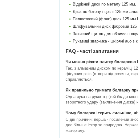
Відрізний диск по металу 125 мм, 
Диск по бетону і цеглі 125 мм алма
Пелюстковий (флап) диск 125 мм P
Шліфувальний диск фібровий 125 мм
Захисний щиток для обличчя і окул
Рукавиці зварника - шкіряні або з
FAQ - часті запитання
Чи можна різати плитку болгаркою 
Так, з алмазним диском по кераміці 12
фігурних різів (отвори під розетки, в
справляється.
Як правильно тримати болгарку при
Одна рука на рукоятці (той бік де кноп
зворотного удару (заклинення диска) к
Чому болгарка іскрить сильніше, н
Є дві причини: перша - посилений знос 
дає більше іскор за природою. Нержаві
матеріалу.