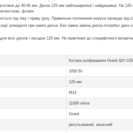
готовок до 40-45 мм. Диски 125 мм найпоширеніші і найдешевші. На 125 м
пелюсткові, флапи.
ється під ліву і праву руку. Правильне положення кожуха захищає від іс
сації шпинделя при заміні диска. Без замка заміна диска потребує двох 
для всіх дисків і насадок 125 мм. Не прив'язані до специфічного витратн
Кутова шліфмашина Granit ШУ-125
1050 Вт
125 мм
M14
11000 об/хв
Granit
регульований, захисний