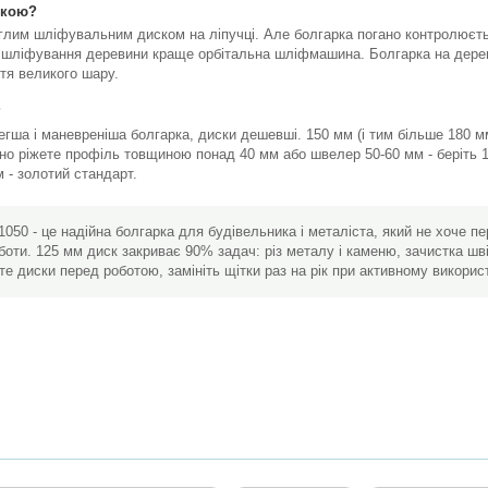
ркою?
лим шліфувальним диском на ліпучці. Але болгарка погано контролюється
 шліфування деревини краще орбітальна шліфмашина. Болгарка на дереві
тя великого шару.
?
легша і маневреніша болгарка, диски дешевші. 150 мм (і тим більше 180 
о ріжете профіль товщиною понад 40 мм або швелер 50-60 мм - беріть 1
 - золотий стандарт.
1050 - це надійна болгарка для будівельника і металіста, який не хоче п
боти. 125 мм диск закриває 90% задач: різ металу і каменю, зачистка шв
те диски перед роботою, замініть щітки раз на рік при активному використа