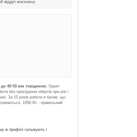
й відділ магазину
и до 40-50 мм товщиною.
Граніт
ти без просідання обертів при різі і
ні. За 15 років роботи я бачив, що
егріваються. 1050 Вт - правильний
му ж профілі гальмують і