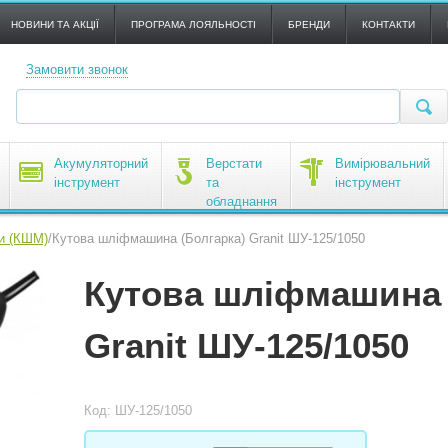
НОВИНИ ТА АКЦІЇ
ПРОГРАМА ЛОЯЛЬНОСТІ
БРЕНДИ
КОНТАКТИ
Замовити звонок
Акумуляторний
Верстати
Вимірювальний
інструмент
та
інструмент
обладнання
и (КШМ)
/
Кутова шліфмашина (Болгарка) Granit ШУ-125/1050
Кутова шліфмашина 
Granit ШУ-125/1050
Код: ШУ-125/1050