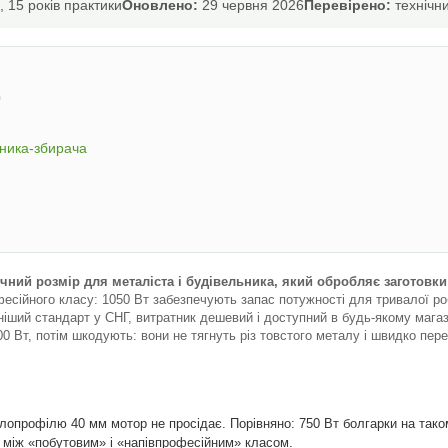
 15 років практики
Оновлено:
29 червня 2026
Перевірено:
технічни
0
рника-збирача
сичний розмір для металіста і будівельника, який обробляє заготовк
сійного класу: 1050 Вт забезпечують запас потужності для тривалої робо
іший стандарт у СНГ, витратник дешевий і доступний в будь-якому магази
00 Вт, потім шкодують: вони не тягнуть різ товстого металу і швидко пер
алопрофілю 40 мм мотор не просідає. Порівняно: 750 Вт болгарки на тако
а між «побутовим» і «напівпрофесійним» класом.