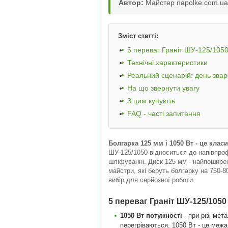
Автор:
Майстер napolke.com.ua,
Зміст статті:
5 переваг Граніт ШУ-125/105
Технічні характеристики
Реальний сценарій: день зва
На що звернути увагу
З цим купують
FAQ - часті запитання
Болгарка 125 мм і 1050 Вт - це кла
ШУ-125/1050 відноситься до напівпрофе
шліфуванні. Диск 125 мм - найпоширен
майстри, які беруть болгарку на 750-8
вибір для серйозної роботи.
5 переваг Граніт ШУ-125/1050
1050 Вт потужності
- при різі мет
перегріваються. 1050 Вт - це меж