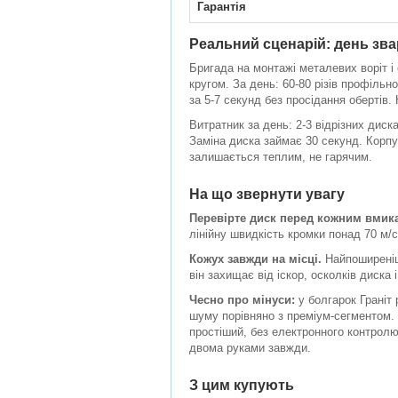
Гарантія
Реальний сценарій: день зв
Бригада на монтажі металевих воріт і
кругом. За день: 60-80 різів профільн
за 5-7 секунд без просідання обертів. 
Витратник за день: 2-3 відрізних диск
Заміна диска займає 30 секунд. Корпу
залишається теплим, не гарячим.
На що звернути увагу
Перевірте диск перед кожним вмик
лінійну швидкість кромки понад 70 м/с
Кожух завжди на місці.
Найпоширеніша
він захищає від іскор, осколків диска
Чесно про мінуси:
у болгарок Граніт 
шуму порівняно з преміум-сегментом. 
простіший, без електронного контролю
двома руками завжди.
З цим купують