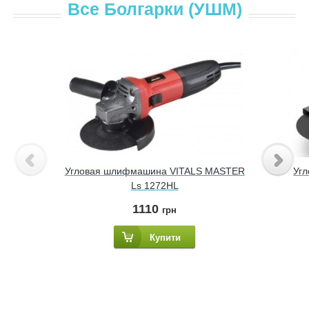
Все Болгарки (УШМ)
Угловая шлифмашина VITALS MASTER
Уг
Ls 1272HL
1110
грн
Купити