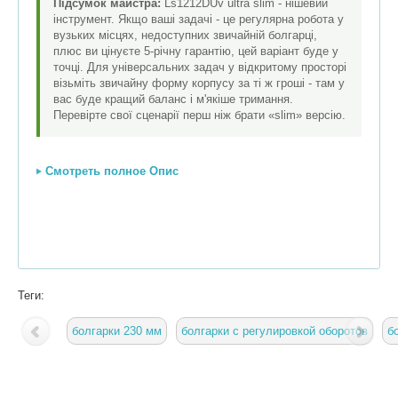
Підсумок майстра:
Ls1212DUv ultra slim - нішевий
інструмент. Якщо ваші задачі - це регулярна робота у
вузьких місцях, недоступних звичайній болгарці,
плюс ви цінуєте 5-річну гарантію, цей варіант буде у
точці. Для універсальних задач у відкритому просторі
візьміть звичайну форму корпусу за ті ж гроші - там у
вас буде кращий баланс і м'якіше тримання.
Перевірте свої сценарії перш ніж брати «slim» версію.
Смотреть полное Опис
Теги:
болгарки 230 мм
болгарки с регулировкой оборотов
б