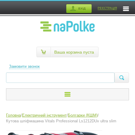
РЕЄСТРАЦІЯ
ВХІД
Ваша корзина пуста
Замовити звонок
Головна
/
Електричний інструмент
/
Болгарки (КШМ)
/
Кутова шліфмашина Vitals Professional Ls1212DUv ultra slim