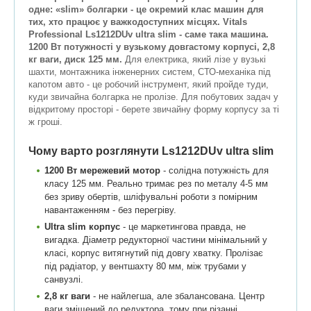
одне: «slim» болгарки - це окремий клас машин для
тих, хто працює у важкодоступних місцях. Vitals
Professional Ls1212DUv ultra slim - саме така машина.
1200 Вт потужності у вузькому довгастому корпусі, 2,8
кг ваги, диск 125 мм.
Для електрика, який лізе у вузькі
шахти, монтажника інженерних систем, СТО-механіка під
капотом авто - це робочий інструмент, який пройде туди,
куди звичайна болгарка не пролізе. Для побутових задач у
відкритому просторі - берете звичайну форму корпусу за ті
ж гроші.
Чому варто розглянути Ls1212DUv ultra slim
1200 Вт мережевий мотор
- солідна потужність для
класу 125 мм. Реально тримає рез по металу 4-5 мм
без зриву обертів, шліфувальні роботи з помірним
навантаженням - без перегріву.
Ultra slim корпус
- це маркетингова правда, не
вигадка. Діаметр редукторної частини мінімальний у
класі, корпус витягнутий під довгу хватку. Пролізає
під радіатор, у вентшахту 80 мм, між трубами у
санвузлі.
2,8 кг ваги
- не найлегша, але збалансована. Центр
ваги зміщений до редуктора, тому при різанні