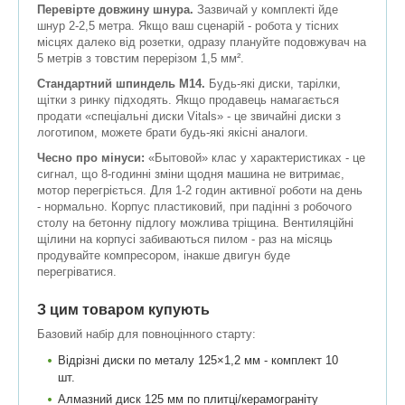
Перевірте довжину шнура.
Зазвичай у комплекті йде
шнур 2-2,5 метра. Якщо ваш сценарій - робота у тісних
місцях далеко від розетки, одразу плануйте подовжувач на
5 метрів з товстим перерізом 1,5 мм².
Стандартний шпиндель М14.
Будь-які диски, тарілки,
щітки з ринку підходять. Якщо продавець намагається
продати «спеціальні диски Vitals» - це звичайні диски з
логотипом, можете брати будь-які якісні аналоги.
Чесно про мінуси:
«Бытовой» клас у характеристиках - це
сигнал, що 8-годинні зміни щодня машина не витримає,
мотор перегріється. Для 1-2 годин активної роботи на день
- нормально. Корпус пластиковий, при падінні з робочого
столу на бетонну підлогу можлива тріщина. Вентиляційні
щілини на корпусі забиваються пилом - раз на місяць
продувайте компресором, інакше двигун буде
перегріватися.
З цим товаром купують
Базовий набір для повноцінного старту:
Відрізні диски по металу 125×1,2 мм - комплект 10
шт.
Алмазний диск 125 мм по плитці/керамограніту