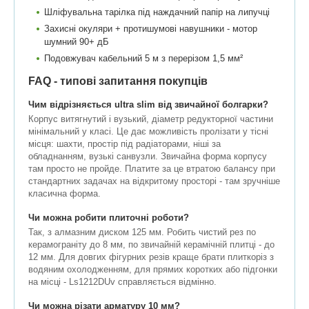
Шліфувальна тарілка під наждачний папір на липучці
Захисні окуляри + протишумові навушники - мотор
шумний 90+ дБ
Подовжувач кабельний 5 м з перерізом 1,5 мм²
FAQ - типові запитання покупців
Чим відрізняється ultra slim від звичайної болгарки?
Корпус витягнутий і вузький, діаметр редукторної частини
мінімальний у класі. Це дає можливість пролізати у тісні
місця: шахти, простір під радіаторами, ніші за
обладнанням, вузькі санвузли. Звичайна форма корпусу
там просто не пройде. Платите за це втратою балансу при
стандартних задачах на відкритому просторі - там зручніше
класична форма.
Чи можна робити плиточні роботи?
Так, з алмазним диском 125 мм. Робить чистий рез по
керамограніту до 8 мм, по звичайній керамічній плитці - до
12 мм. Для довгих фігурних резів краще брати плиткоріз з
водяним охолодженням, для прямих коротких або підгонки
на місці - Ls1212DUv справляється відмінно.
Чи можна різати арматуру 10 мм?