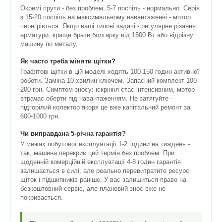
Окремі прути - без проблем, 5-7 поспіль - нормально. Серія
з 15-20 поспіль на максимальному навантаженні - мотор
перегріється. Якщо ваші типові задачі - регулярне різання
арматури, краще брати болгарку від 1500 Вт або відрізну
машину по металу.
Як часто треба міняти щітки?
Графітові щітки в цій моделі ходять 100-150 годин активної
роботи. Заміна 10 хвилин ключем. Запасний комплект 100-
200 грн. Симптом зносу: іскріння стає інтенсивним, мотор
втрачає оберти під навантаженням. Не затягуйте -
підгорілий колектор якоря це вже капітальний ремонт за
600-1000 грн.
Чи виправдана 5-річна гарантія?
У межах побутової експлуатації 1-2 години на тиждень -
так, машина перекриє цей термін без проблем. При
щоденній комерційній експлуатації 4-8 годин гарантія
залишається в силі, але реально перевитратите ресурс
щіток і підшипників раніше. У вас залишиться право на
безкоштовний сервіс, але плановий знос вже не
покривається.