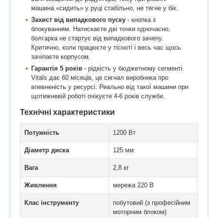
машина «сидить» у руці стабільно, не тягне у бік.
Захист від випадкового пуску
- кнопка з
блокуванням. Натискаєте дві точки одночасно,
болгарка не стартує від випадкового зачепу.
Критично, коли працюєте у тісноті і весь час щось
зачіпаєте корпусом.
Гарантія 5 років
- рідкість у бюджетному сегменті.
Vitals дає 60 місяців, це сигнал виробника про
впевненість у ресурсі. Реально від такої машини при
щотижневій роботі очікуєте 4-6 років служби.
Технічні характеристики
Потужність
1200 Вт
Діаметр диска
125 мм
Вага
2,8 кг
Живлення
мережа 220 В
Клас інструменту
побутовий (з професійним
моторним блоком)