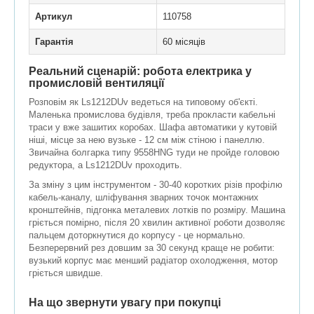
Артикул
110758
Гарантія
60 місяців
Реальний сценарій: робота електрика у
промисловій вентиляції
Розповім як Ls1212DUv ведеться на типовому об'єкті.
Маленька промислова будівля, треба прокласти кабельні
траси у вже зашитих коробах. Шафа автоматики у кутовій
ніші, місце за нею вузьке - 12 см між стіною і панеллю.
Звичайна болгарка типу 9558HNG туди не пройде головою
редуктора, а Ls1212DUv проходить.
За зміну з цим інструментом - 30-40 коротких різів профілю
кабель-каналу, шліфування зварних точок монтажних
кронштейнів, підгонка металевих лотків по розміру. Машина
гріється помірно, після 20 хвилин активної роботи дозволяє
пальцем доторкнутися до корпусу - це нормально.
Безперервний рез довшим за 30 секунд краще не робити:
вузький корпус має менший радіатор охолодження, мотор
гріється швидше.
На що звернути увагу при покупці