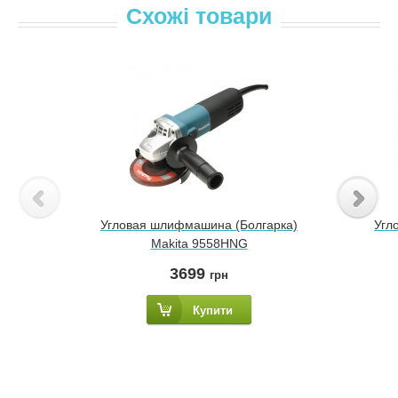
Схожі товари
Угловая шлифмашина (Болгарка)
Угл
Makita 9558HNG
3699
грн
Купити