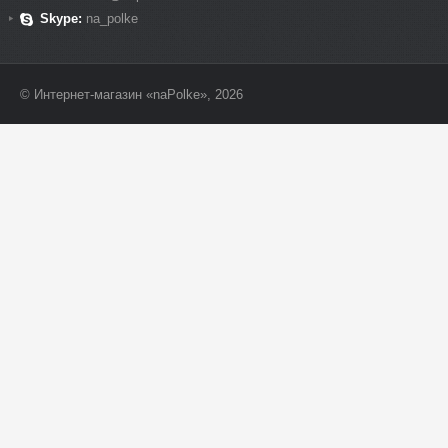
Skype:
na_polke
© Интернет-магазин «naPolke», 2026