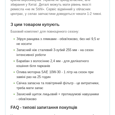
збирання у Китаї. Деталі можуть мати рівень якості
ремесла «не як Stihl». Сервіс відмінний у обласних
центрах, у селах запчастини доведеться чекати 1-2 тижні.
З цим товаром купують
Базовий комплект для повноцінного сезону:
Збруя ранцева з лямками - обов'язково, без неї 9,5 кг
не носити
Запасний ніж сталевий 3-зубий 255 мм - на сезон
інтенсивної роботи
Барабан з волосінню 2,4 мм - для делікатного
кошіння біля парканів
Олива моторна SAE 10W-30 - 1 літр на сезон при
заміні раз на 25 годин
Свічка запасна та повітряний фільтр - це витратники,
треба мати запас
Захисний щиток лицьовий + протишумові навушники
- обов'язково
FAQ - типові запитання покупців