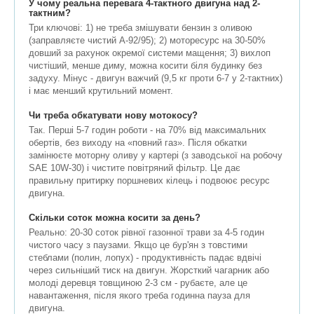
У чому реальна перевага 4-тактного двигуна над 2-
тактним?
Три ключові: 1) не треба змішувати бензин з оливою
(заправляєте чистий А-92/95); 2) моторесурс на 30-50%
довший за рахунок окремої системи мащення; 3) вихлоп
чистіший, менше диму, можна косити біля будинку без
задуху. Мінус - двигун важчий (9,5 кг проти 6-7 у 2-тактних)
і має менший крутильний момент.
Чи треба обкатувати нову мотокосу?
Так. Перші 5-7 годин роботи - на 70% від максимальних
обертів, без виходу на «повний газ». Після обкатки
замінюєте моторну оливу у картері (з заводської на робочу
SAE 10W-30) і чистите повітряний фільтр. Це дає
правильну притирку поршневих кілець і подвоює ресурс
двигуна.
Скільки соток можна косити за день?
Реально: 20-30 соток рівної газонної трави за 4-5 годин
чистого часу з паузами. Якщо це бур'ян з товстими
стеблами (полин, лопух) - продуктивність падає вдвічі
через сильніший тиск на двигун. Жорсткий чагарник або
молоді деревця товщиною 2-3 см - рубаєте, але це
навантаження, після якого треба годинна пауза для
двигуна.