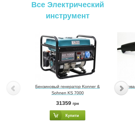
Все Электрический
инструмент
Бензиновый генератор Konner &
Углов
Sohnen KS 7000
31359
грн
Купити