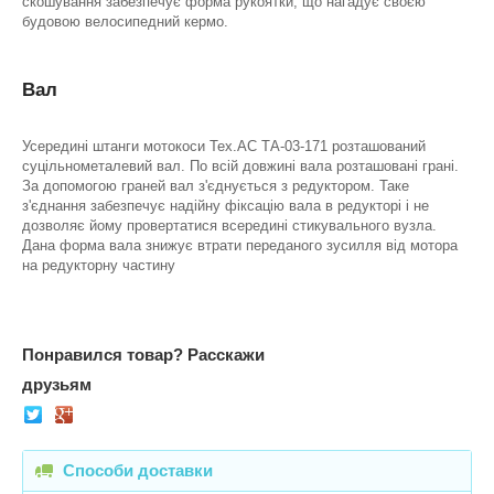
скошування забезпечує форма рукоятки, що нагадує своєю
будовою велосипедний кермо.
Вал
Усередині штанги мотокоси Тех.АС ТА-03-171 розташований
суцільнометалевий вал. По всій довжині вала розташовані грані.
За допомогою граней вал з'єднується з редуктором. Таке
з'єднання забезпечує надійну фіксацію вала в редукторі і не
дозволяє йому провертатися всередині стикувального вузла.
Дана форма вала знижує втрати переданого зусилля від мотора
на редукторну частину
Понравился товар?
Расскажи
друзьям
Способи доставки