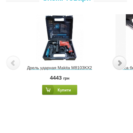
Дрель ударная Makita M8103KX2
Коса б
4443
грн
Купити