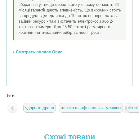
збирання тут вище середнього у своєму сегменті. 24
місяці гарантії дають впевненість, що виробник стоїть
за продукт. Для ділянки до 10 соток це переплата за
зайвий ресурс - там вистачить електрокоси або 2-
тактного тримера. Для 25-50 соток і регулярного
кошіння - оптимальний вибір за чесні гроші.
Смотреть полное Опис
Теги:
ударные дрели
плоско шлифовальные машины
бензи
Схожі товари