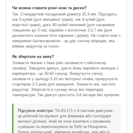
Чи можна ставити різні ножі та диски?
Так. Стандартний посадковий діаметр 25,4 мм. Підходять:
ніж 3-зубий (для звичайної трави), ніж 4-зубий (для
жорсткої трави), диск 40-зубий пилковий (для чагарників
товщиною до 3 см), барабан з волосінню 2-2,7 мм (для
делікатного кошіння біля парканів і дерев). Не ставте ножі з
невідомою балансировкою - це дає сильну вібрацію, яка
вбиває редуктор за сезон.
Як зберігати на зиму?
Зливаєте бензин з бака (або заливаєте стабілізатор
палива). Заводите двигун, даєте йому виробити залишок з
карбюратора - це 30-60 секунд. Викручуєте свічку,
заливаєте у циліндр 5-10 мл моторної оливи, прокручуєте
стартером 2-3 рази для змащення. Знімаєте ніж, чистите
редуктор. Зберігаєте у сухому місці без перепадів
температури. Так двигун простоїть 5-6 місяців без проблем.
Підсумок майстра:
ТА-03-171 з 4-тактним двигуном -
це робочий інструмент для фермера або господаря
великої ділянки, який не хоче возитися з паливною
сумішшю та переплачувати за Stihl чи Husqvarna.
Бренд український, збирання китайське, але якість