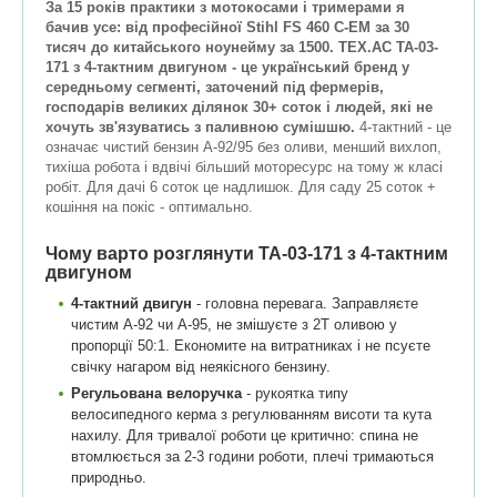
За 15 років практики з мотокосами і тримерами я
бачив усе: від професійної Stihl FS 460 C-EM за 30
тисяч до китайського ноунейму за 1500. ТЕХ.АС ТА-03-
171 з 4-тактним двигуном - це український бренд у
середньому сегменті, заточений під фермерів,
господарів великих ділянок 30+ соток і людей, які не
хочуть зв'язуватись з паливною сумішшю.
4-тактний - це
означає чистий бензин А-92/95 без оливи, менший вихлоп,
тихіша робота і вдвічі більший моторесурс на тому ж класі
робіт. Для дачі 6 соток це надлишок. Для саду 25 соток +
кошіння на покіс - оптимально.
Чому варто розглянути ТА-03-171 з 4-тактним
двигуном
4-тактний двигун
- головна перевага. Заправляєте
чистим А-92 чи А-95, не змішуєте з 2T оливою у
пропорції 50:1. Економите на витратниках і не псуєте
свічку нагаром від неякісного бензину.
Регульована велоручка
- рукоятка типу
велосипедного керма з регулюванням висоти та кута
нахилу. Для тривалої роботи це критично: спина не
втомлюється за 2-3 години роботи, плечі тримаються
природньо.