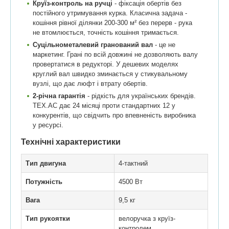
Круїз-контроль на ручці
- фіксація обертів без
постійного утримування курка. Класична задача -
кошіння рівної ділянки 200-300 м² без перерв - рука
не втомлюється, точність кошіння тримається.
Суцільнометалевий гранований вал
- це не
маркетинг. Грані по всій довжині не дозволяють валу
провертатися в редукторі. У дешевих моделях
круглий вал швидко зминається у стикувальному
вузлі, що дає люфт і втрату обертів.
2-річна гарантія
- рідкість для українських брендів.
ТЕХ.АС дає 24 місяці проти стандартних 12 у
конкурентів, що свідчить про впевненість виробника
у ресурсі.
Технічні характеристики
Тип двигуна
4-тактний
Потужність
4500 Вт
Вага
9,5 кг
Тип рукоятки
велоручка з круїз-
контролем