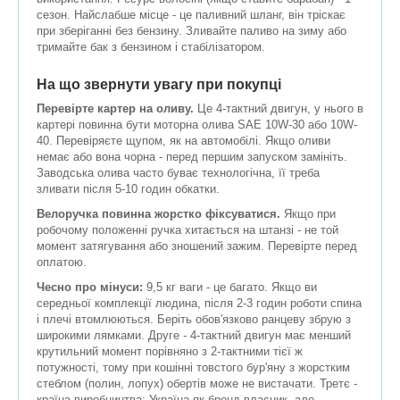
сезон. Найслабше місце - це паливний шланг, він тріскає
при зберіганні без бензину. Зливайте паливо на зиму або
тримайте бак з бензином і стабілізатором.
На що звернути увагу при покупці
Перевірте картер на оливу.
Це 4-тактний двигун, у нього в
картері повинна бути моторна олива SAE 10W-30 або 10W-
40. Перевіряєте щупом, як на автомобілі. Якщо оливи
немає або вона чорна - перед першим запуском замініть.
Заводська олива часто буває технологічна, її треба
зливати після 5-10 годин обкатки.
Велоручка повинна жорстко фіксуватися.
Якщо при
робочому положенні ручка хитається на штанзі - не той
момент затягування або зношений зажим. Перевірте перед
оплатою.
Чесно про мінуси:
9,5 кг ваги - це багато. Якщо ви
середньої комплекції людина, після 2-3 годин роботи спина
і плечі втомлюються. Беріть обов'язково ранцеву збрую з
широкими лямками. Друге - 4-тактний двигун має менший
крутильний момент порівняно з 2-тактними тієї ж
потужності, тому при кошінні товстого бур'яну з жорстким
стеблом (полин, лопух) обертів може не вистачати. Третє -
країна виробництва: Україна як бренд-власник, але