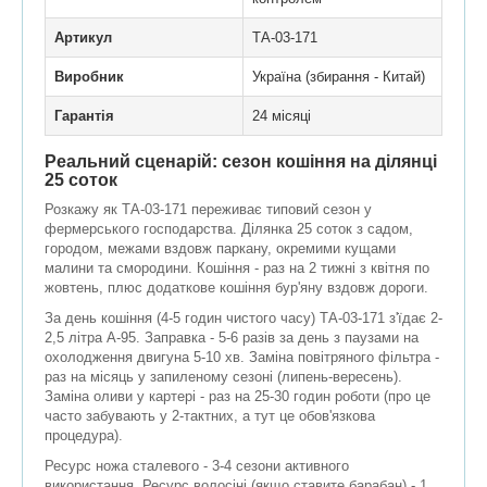
Артикул
ТА-03-171
Виробник
Україна (збирання - Китай)
Гарантія
24 місяці
Реальний сценарій: сезон кошіння на ділянці
25 соток
Розкажу як ТА-03-171 переживає типовий сезон у
фермерського господарства. Ділянка 25 соток з садом,
городом, межами вздовж паркану, окремими кущами
малини та смородини. Кошіння - раз на 2 тижні з квітня по
жовтень, плюс додаткове кошіння бур'яну вздовж дороги.
За день кошіння (4-5 годин чистого часу) ТА-03-171 з'їдає 2-
2,5 літра А-95. Заправка - 5-6 разів за день з паузами на
охолодження двигуна 5-10 хв. Заміна повітряного фільтра -
раз на місяць у запиленому сезоні (липень-вересень).
Заміна оливи у картері - раз на 25-30 годин роботи (про це
часто забувають у 2-тактних, а тут це обов'язкова
процедура).
Ресурс ножа сталевого - 3-4 сезони активного
використання. Ресурс волосіні (якщо ставите барабан) - 1