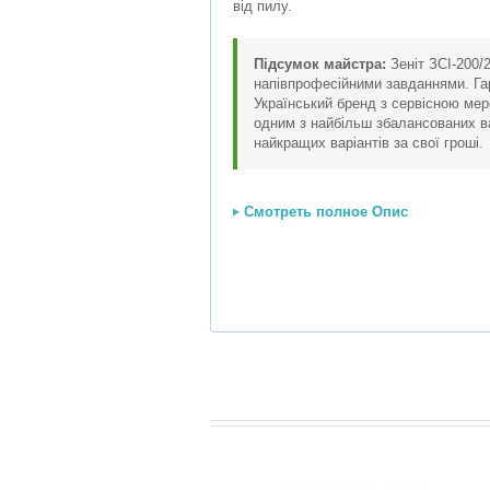
від пилу.
Підсумок майстра:
Зеніт ЗСІ-200/
напівпрофесійними завданнями. Гара
Український бренд з сервісною мереж
одним з найбільш збалансованих ва
найкращих варіантів за свої гроші.
Смотреть полное Опис