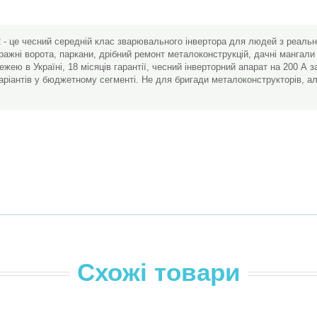
2 - це чесний середній клас зварювального інвертора для людей з реаль
жні ворота, паркани, дрібний ремонт металоконструкцій, дачні мангали і 
ею в Україні, 18 місяців гарантії, чесний інверторний апарат на 200 А за
ріантів у бюджетному сегменті. Не для бригади металоконструкторів, ал
Схожі товари