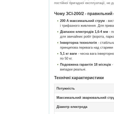
постійної бригадної експлуатації, не 
Чому ЗСІ-200/2 - правильний 
200 А максимальний струм
- вис
і трифазного живлення. Для прива
Діапазон електродів 1,6-4 мм
- п
для звичайних робіт (ворота, парк
Інверторна технологія
- стабільн
принципова перевага над старими
5,1 кг ваги
- чесна вага інверторн
по 50 кг.
Подовжена гарантія 18 місяців
-
випадки реальні.
Технічні характеристики
Потужність
Максимальний зварювальний стр
Діаметр електрода