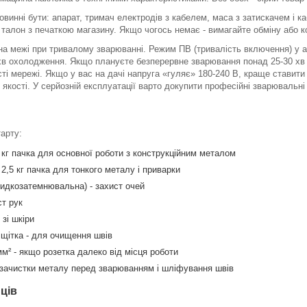
овинні бути: апарат, тримач електродів з кабелем, маса з затискачем і ка
 талон з печаткою магазину. Якщо чогось немає - вимагайте обміну або к
 на межі при тривалому зварюванні. Режим ПВ (тривалість включення) у а
4 хв охолодження. Якщо плануєте безперервне зварювання понад 25-30 хв 
ті мережі. Якщо у вас на дачі напруга «гуляє» 180-240 В, краще ставити 
ї якості. У серйозній експлуатації варто докупити професійні зварювальні
арту:
 кг пачка для основної роботи з конструкційним металом
2,5 кг пачка для тонкого металу і приварки
дкозатемнювальна) - захист очей
ст рук
зі шкіри
щітка - для очищення швів
м² - якщо розетка далеко від місця роботи
зачистки металу перед зварюванням і шліфування швів
ців