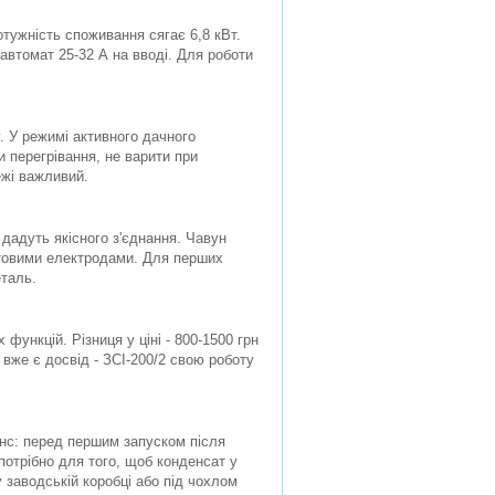
тужність споживання сягає 6,8 кВт.
автомат 25-32 А на вводі. Для роботи
. У режимі активного дачного
ти перегрівання, не варити при
ежі важливий.
 дадуть якісного з'єднання. Чавун
ітовими електродами. Для перших
еталь.
функцій. Різниця у ціні - 800-1500 грн
 вже є досвід - ЗСІ-200/2 свою роботу
анс: перед першим запуском після
потрібно для того, щоб конденсат у
 заводській коробці або під чохлом