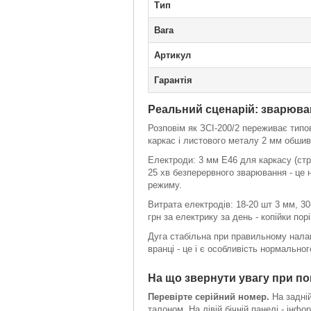
Тип
Вага
Артикул
Гарантія
Реальний сценарій: зварюва
Розповім як ЗСІ-200/2 переживає типов
каркас і листового металу 2 мм обшивк
Електроди: 3 мм Е46 для каркасу (стру
25 хв безперервного зварювання - це
режиму.
Витрата електродів: 18-20 шт 3 мм, 30
грн за електрику за день - копійки пор
Дуга стабільна при правильному налаш
вранці - це і є особливість нормально
На що звернути увагу при по
Перевірте серійний номер.
На задній
талоном. На лівій бічній панелі - інфо