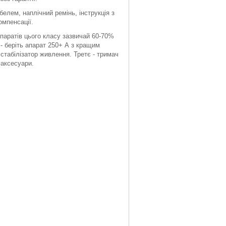
белем, наплічний ремінь, інструкція з
омпенсації.
паратів цього класу зазвичай 60-70%
- беріть апарат 250+ А з кращим
стабілізатор живлення. Третє - тримач
 аксесуари.