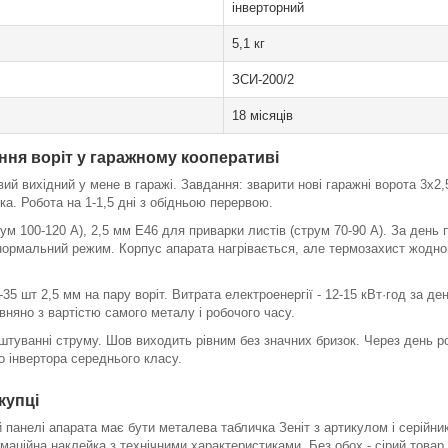
інверторний
5,1 кг
ЗСИ-200/2
18 місяців
ння воріт у гаражному кооперативі
ий вихідний у мене в гаражі. Завдання: зварити нові гаражні ворота 3х2
а. Робота на 1-1,5 дні з обідньою перервою.
м 100-120 А), 2,5 мм Е46 для приварки листів (струм 70-90 А). За день 
 нормальний режим. Корпус апарата нагрівається, але термозахист жодно
-35 шт 2,5 мм на пару воріт. Витрата електроенергії - 12-15 кВт·год за де
івняно з вартістю самого металу і робочого часу.
туванні струму. Шов виходить рівним без значних бризок. Через день роб
го інвертора середнього класу.
купці
 панелі апарата має бути металева табличка Зеніт з артикулом і серійник
рмаційна наклейка з технічними характеристиками. Без обох - сірий товар 