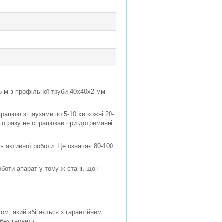
,5 м з профільної труби 40х40х2 мм
працюю з паузами по 5-10 хв кожні 20-
го разу не спрацював при дотриманні
нь активної роботи. Це означає 80-100
оти апарат у тому ж стані, що і
ом, який збігається з гарантійним
без гарантії.