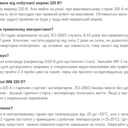
вати від побутової мережі 220 В?
у мережу 220 В. Але майте на увазі: при максимальному струмі 200 А по
жуть бути просадки при тривалій роботі на максимумі. Оптимально мати 
вих задач) проблем не буде у будь-якій нормальній мережі.
ри приватному використанні?
15 годин зварювання на рік) ЗСІ-200/2 служить 8-10 років без капремонту
-7 років. Ключове: чистити радіатор від пилу 2 рази на сезон, не дозволя
 Інверторна електроніка - це основне, що ламається, тому захист від мер
авун?
льні електроди (наприклад ОЗЛ-8 для аустенітної сталі). Звичайні МР-3 не
а для досвідченого зварника зі спеціальними мідно-нікелевими або граф
у пройти 2-3 пробні шви на скрапі, перш ніж братися за відповідальну д
riot WM 220 D?
 220 А з гарячим стартом і антипригаром. ЗСІ-200/2 базова версія без цих 
рник - функції гарячого старту і антипригару полегшать життя. Якщо у вас
ти з нормальних виробників.
алення?
ти в неопалюваному гаражі при температурах від -25 до +50°C, але є ню
-2 години постояти у приміщенні з робочою температурою (+15-20°C). Це 
азу запустити - можна побачити коротке замикання на плати. Зберігайте у