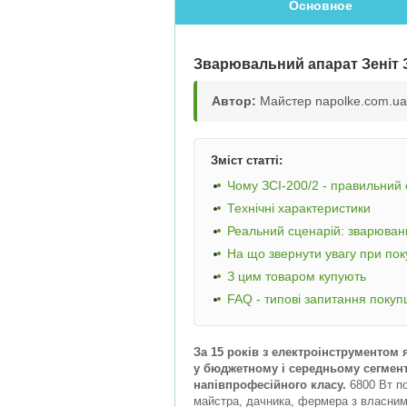
Основное
Зварювальний апарат Зеніт З
Автор:
Майстер napolke.com.ua,
Зміст статті:
Чому ЗСІ-200/2 - правильний 
Технічні характеристики
Реальний сценарій: зварюванн
На що звернути увагу при пок
З цим товаром купують
FAQ - типові запитання покуп
За 15 років з електроінструментом 
у бюджетному і середньому сегмент
напівпрофесійного класу.
6800 Вт по
майстра, дачника, фермера з власним