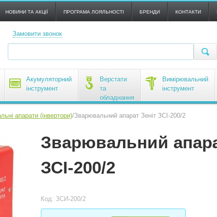
НОВИНИ ТА АКЦІЇ
ПРОГРАМА ЛОЯЛЬНОСТІ
БРЕНДИ
КОНТАКТИ
Замовити звонок
Акумуляторний
Верстати
Вимірювальний
інструмент
та
інструмент
обладнання
льні апарати (інвертори)
/
Зварювальний апарат Зеніт ЗСІ-200/2
Зварювальний апара
ЗСІ-200/2
Код: ЗСИ-200/2