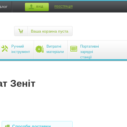
РЕЄСТРАЦІЯ
ВХІД
БЛОГ
Ваша корзина пуста
Ручний
Витратні
Портативні
інструмент
матеріали
зарядні
станції
EcoFlow
т Зеніт
Способи доставки