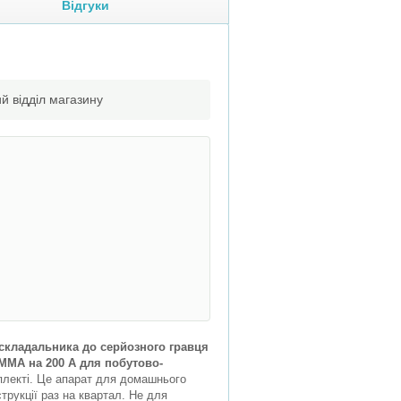
Відгуки
й відділ магазину
о складальника до серйозного гравця
 MMA на 200 А для побутово-
омплекті. Це апарат для домашнього
рукції раз на квартал. Не для