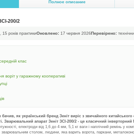
Полное описание
СІ-200/2
 15 років практики
Оновлено:
17 червня 2026
Перевірено:
технічни
середній клас
я воріт у гаражному кооперативі
упці
ців
я бачив, як український бренд Зеніт виріс з звичайного китайськог
і. Зварювальний апарат Зеніт ЗСІ-200/2 - це класичний інверторний
тужності, електроди від 1,6 до 4 мм, 5,1 кг ваги і наплічний ремінь у к
 зварювальним столом, людини, яка варить ворота, паркани, металоконст