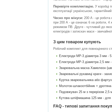
Перевірте комплектацію.
У коробці п
експлуатації українською, гарантійний
Чесно про мінуси:
200 А - це робота
при 200 А - це означає 6 хв роботи, 
режимом ПВ. Друге - чутливий до якос
електродів і затискач маси - звичайно
З цим товаром купують
Робочий комплект для повноцінного ст
Електроди МР-3 діаметра 3 мм - 5
Електроди МР-3 діаметра 2,5 мм - 
Зварювальна маска Хамелеон (шви
Зварювальні рукавиці краги - захи
Куртка зварювальника або фартух 
Молоток-шлакоотбійник + дротяна 
Подовжувач 25 м з перерізом 2,5 м
Кутова шліфмашина 125 мм - для 
FAQ - типові запитання покуп