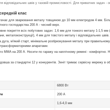
для відповідальних швів у газовій промисловості. Для приватних задач - 
середній клас
тачає для зварювання металу товщиною до 10 мм електродом 4 мм. Біль
тного господарства 200 А - чесний верх.
овне покриття всіх побутових задач: 1,6 мм для тонкого металу 1-1,5 мм (
ани, металоконструкції), 4 мм для товстого металу і відповідальних швів.
а дуга, м'який старт, мінімальне розбризкування металу при правильном
 трансформаторними апаратами.
ого MMA на 200 А. Носити по гаражу на наплічному ремені - комфортно.
 довша за стандартні 12 у конкурентів. Зеніт тримає сервісну мережу в об
6800 Вт
ум
200 А
1,6-4,0 мм