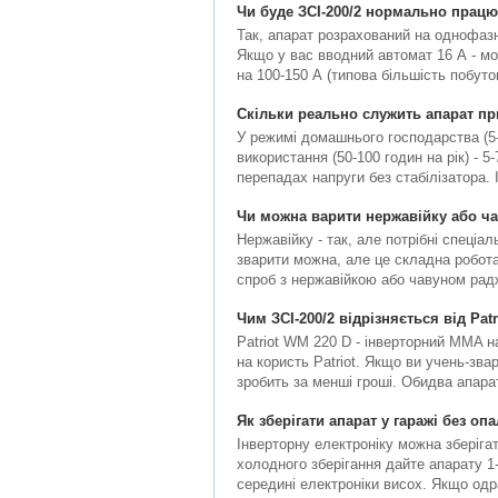
Чи буде ЗСІ-200/2 нормально працю
Так, апарат розрахований на однофазн
Якщо у вас вводний автомат 16 А - мо
на 100-150 А (типова більшість побуто
Скільки реально служить апарат п
У режимі домашнього господарства (5-
використання (50-100 годин на рік) - 5
перепадах напруги без стабілізатора.
Чи можна варити нержавійку або ч
Нержавійку - так, але потрібні спеціа
зварити можна, але це складна робот
спроб з нержавійкою або чавуном радж
Чим ЗСІ-200/2 відрізняється від Pat
Patriot WM 220 D - інверторний MMA на
на користь Patriot. Якщо ви учень-зва
зробить за менші гроші. Обидва апара
Як зберігати апарат у гаражі без оп
Інверторну електроніку можна зберіга
холодного зберігання дайте апарату 1
середині електроніки висох. Якщо одр