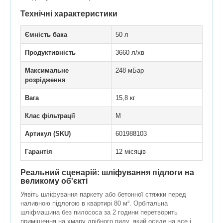
Технічні характеристики
Ємність бака
50 л
Продуктивність
3660 л/хв
Максимальне
248 мБар
розрідження
Вага
15,8 кг
Клас фільтрації
M
Артикул (SKU)
601988103
Гарантія
12 місяців
Реальний сценарій: шліфування підлоги на
великому об'єкті
Уявіть шліфування паркету або бетонної стяжки перед
наливною підлогою в квартирі 80 м². Орбітальна
шліфмашина без пилососа за 2 години перетворить
приміщення на хмару дрібного пилу, який осяде на все і