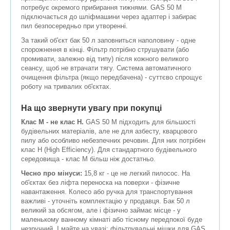
потребує окремого прибирання тижнями. GAS 50 M
підключається до шліфмашини через адаптер і забирає
пил безпосередньо при утворенні.
За такий об'єкт бак 50 л заповниться наполовину - одне
спорожнення в кінці. Фільтр потрібно струшувати (або
промивати, залежно від типу) після кожного великого
сеансу, щоб не втрачати тягу. Система автоматичного
очищення фільтра (якщо передбачена) - суттєво спрощує
роботу на тривалих об'єктах.
На що звернути увагу при покупці
Клас M - не клас H.
GAS 50 M підходить для більшості
будівельних матеріалів, але не для азбесту, кварцового
пилу або особливо небезпечних речовин. Для них потрібен
клас H (High Efficiency). Для стандартного будівельного
середовища - клас M більш ніж достатньо.
Чесно про мінуси:
15,8 кг - це не легкий пилосос. На
об'єктах без ліфта переноска на поверхи - фізичне
навантаження. Колесо або ручка для транспортування
важливі - уточніть комплектацію у продавця. Бак 50 л
великий за обсягом, але і фізично займає місце - у
маленькому ванному кімнаті або тісному передпокої буде
незручний. І майте на увазі: фільтрувальні мішки для GAS