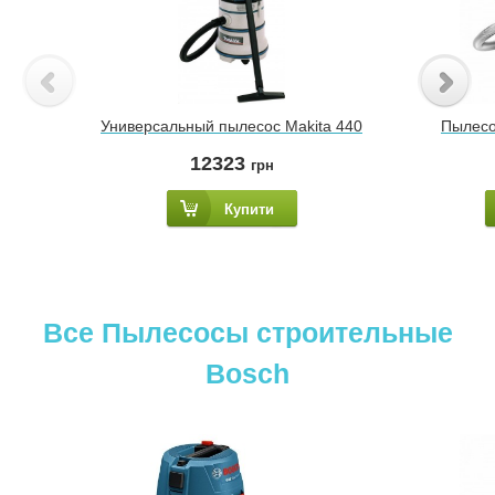
Универсальный пылесос Makita 440
Пылесо
12323
грн
Купити
Все Пылесосы строительные
Bosch