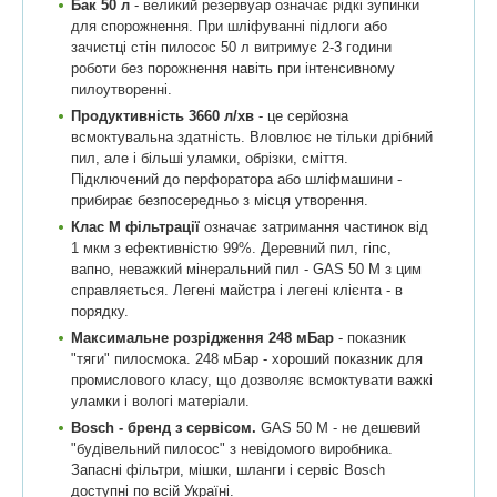
Бак 50 л
- великий резервуар означає рідкі зупинки
для спорожнення. При шліфуванні підлоги або
зачистці стін пилосос 50 л витримує 2-3 години
роботи без порожнення навіть при інтенсивному
пилоутворенні.
Продуктивність 3660 л/хв
- це серйозна
всмоктувальна здатність. Вловлює не тільки дрібний
пил, але і більші уламки, обрізки, сміття.
Підключений до перфоратора або шліфмашини -
прибирає безпосередньо з місця утворення.
Клас M фільтрації
означає затримання частинок від
1 мкм з ефективністю 99%. Деревний пил, гіпс,
вапно, неважкий мінеральний пил - GAS 50 M з цим
справляється. Легені майстра і легені клієнта - в
порядку.
Максимальне розрідження 248 мБар
- показник
"тяги" пилосмока. 248 мБар - хороший показник для
промислового класу, що дозволяє всмоктувати важкі
уламки і вологі матеріали.
Bosch - бренд з сервісом.
GAS 50 M - не дешевий
"будівельний пилосос" з невідомого виробника.
Запасні фільтри, мішки, шланги і сервіс Bosch
доступні по всій Україні.