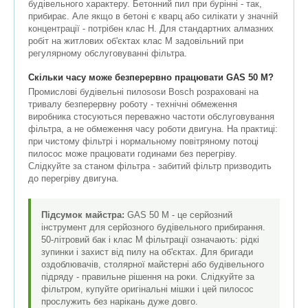
будівельного характеру. Бетонний пил при бурінні - так,
прибирає. Але якщо в бетоні є кварц або силікати у значній
концентрації - потрібен клас H. Для стандартних алмазних
робіт на житлових об'єктах клас M задовільний при
регулярному обслуговуванні фільтра.
Скільки часу може безперервно працювати GAS 50 M?
Промислові будівельні пилososи Bosch розраховані на
тривалу безперервну роботу - технічні обмеження
виробника стосуються переважно частоти обслуговування
фільтра, а не обмеження часу роботи двигуна. На практиці:
при чистому фільтрі і нормальному повітряному потоці
пилосос може працювати годинами без перегріву.
Слідкуйте за станом фільтра - забитий фільтр призводить
до перегріву двигуна.
Підсумок майстра:
GAS 50 M - це серйозний
інструмент для серйозного будівельного прибирання.
50-літровий бак і клас M фільтрації означають: рідкі
зупинки і захист від пилу на об'єктах. Для бригади
оздоблювачів, столярної майстерні або будівельного
підряду - правильне рішення на роки. Слідкуйте за
фільтром, купуйте оригінальні мішки і цей пилосос
прослужить без нарікань дуже довго.