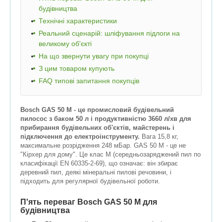
будівництва
Технічні характеристики
Реальний сценарій: шліфування підлоги на
великому об'єкті
На що звернути увагу при покупці
З цим товаром купують
FAQ типові запитання покупців
Bosch GAS 50 M - це промисловий будівельний
пилосос з баком 50 л і продуктивністю 3660 л/хв для
прибирання будівельних об'єктів, майстерень і
підключення до електроінструменту.
Вага 15,8 кг,
максимальне розрідження 248 мБар. GAS 50 M - це не
"Кірхер для дому". Це клас M (середньозаряджений пил по
класифікації EN 60335-2-69), що означає: він збирає
деревний пил, деякі мінеральні пилові речовини, і
підходить для регулярної будівельної роботи.
П'ять переваг Bosch GAS 50 M для
будівництва