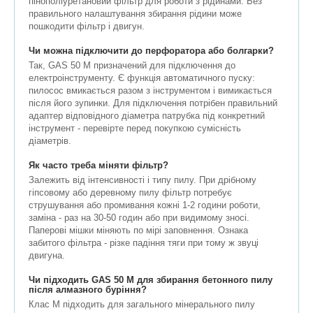
пінополіуретановий фільтр для роботи з рідинами. Без
правильного налаштування збирання рідини може
пошкодити фільтр і двигун.
Чи можна підключити до перфоратора або болгарки?
Так, GAS 50 M призначений для підключення до
електроінструменту. Є функція автоматичного пуску:
пилосос вмикається разом з інструментом і вимикається
після його зупинки. Для підключення потрібен правильний
адаптер відповідного діаметра патрубка під конкретний
інструмент - перевірте перед покупкою сумісність
діаметрів.
Як часто треба міняти фільтр?
Залежить від інтенсивності і типу пилу. При дрібному
гіпсовому або деревному пилу фільтр потребує
струшування або промивання кожні 1-2 години роботи,
заміна - раз на 30-50 годин або при видимому зносі.
Паперові мішки міняють по мірі заповнення. Ознака
забитого фільтра - різке падіння тяги при тому ж звуці
двигуна.
Чи підходить GAS 50 M для збирання бетонного пилу
після алмазного буріння?
Клас M підходить для загального мінерального пилу