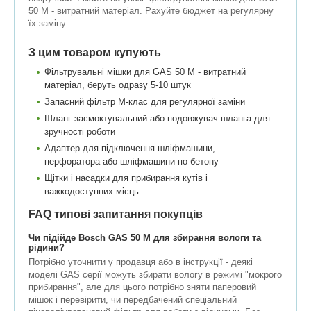
50 M - витратний матеріал. Рахуйте бюджет на регулярну
їх заміну.
З цим товаром купують
Фільтрувальні мішки для GAS 50 M - витратний
матеріал, беруть одразу 5-10 штук
Запасний фільтр M-клас для регулярної заміни
Шланг засмоктувальний або подовжувач шланга для
зручності роботи
Адаптер для підключення шліфмашини,
перфоратора або шліфмашини по бетону
Щітки і насадки для прибирання кутів і
важкодоступних місць
FAQ типові запитання покупців
Чи підійде Bosch GAS 50 M для збирання вологи та
рідини?
Потрібно уточнити у продавця або в інструкції - деякі
моделі GAS серії можуть збирати вологу в режимі "мокрого
прибирання", але для цього потрібно зняти паперовий
мішок і перевірити, чи передбачений спеціальний