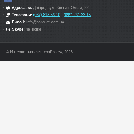
Адреса: м.
Дніпро, вул. Княгині Ольги, 22
Телефони:
(067) 818 56 10
;
(099) 231 33 15
E-mail:
info@napolke.com.ua
Skype:
na_polke
© Интернет-магазин «naPolke», 2026