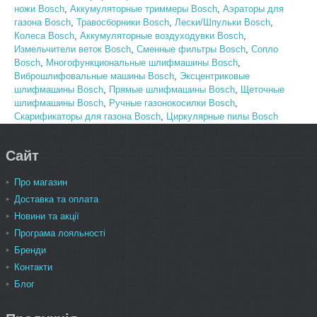
ножи Bosch
,
Аккумуляторные триммеры Bosch
,
Аэраторы для
газона Bosch
,
Травосборники Bosch
,
Лески/Шпульки Bosch
,
Колеса Bosch
,
Аккумуляторные воздуходувки Bosch
,
Измельчители веток Bosch
,
Сменные фильтры Bosch
,
Сопло
Bosch
,
Многофункциональные шлифмашины Bosch
,
Виброшлифовальные машины Bosch
,
Эксцентриковые
шлифмашины Bosch
,
Прямые шлифмашины Bosch
,
Щеточные
шлифмашины Bosch
,
Ручные газонокосилки Bosch
,
Скарификаторы для газона Bosch
,
Циркулярные пилы Bosch
Сайт
Про магазин
Доставка та оплата
Новини та акції
Програма лояльності
Бренди
Контакти
Блог