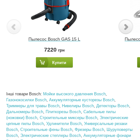
Пылесос Bosch GAS 15 L
Пылесо
7220
грн
Купити
Інші товари Bosch:
Мойки высокого давления Bosch
,
Газонокосилки Bosch
,
Аккумуляторные кусторезы Bosch
,
Триммеры для травы Bosch
,
Нивелиры Bosch
,
Детекторы Bosch
,
Дальномеры Bosch
,
Плиткорезы Bosch
,
Сабельные пилы
(ножовки) Bosch
,
Строительные миксеры Bosch
,
Электрические
цепные пилы Bosch
,
Удлинители Bosch
,
Универсальные резаки
Bosch
,
Строительные фены Bosch
,
Фрезеры Bosch
,
Шуруповерты
Bosch
,
Электрические степлеры Bosch
,
Аккумуляторные фонари