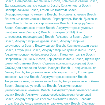
Bosch
,
Полировальные машины Bosch
,
Точильные станки Bosch
,
Дельташлифовальные машины Bosch
,
Краскопульты Bosch
,
Электро лобзики Bosch
,
Отбойные молотки Bosch
,
Электроножницы по металлу Bosch
,
Пистолеты клеевые Bosch
,
Ленточные шлифмашины Bosch
,
Перфораторы Bosch
,
Дисковые
пилы Bosch
,
Пылесосы строительные Bosch
,
Электрорубанки
Bosch
,
Сверлильные станки Bosch
,
Аккумуляторные угловые
шлифмашины (болгарки) Bosch
,
Болгарки (УШМ) Bosch
,
Штроборезы (бороздоделы) Bosch
,
Гайковерты Bosch
,
Дрели
Bosch
,
Аккумуляторные дрели Bosch
,
Аккумуляторные
шуруповерты Bosch
,
Воздуходувки Bosch
,
Комплекты для резки
Bosch
,
Струбцины Bosch
,
Аккумуляторные цепные пилы Bosch
,
Аккумуляторные перфораторы Bosch
,
Пилы монтажные Bosch
,
Направляющие шины Bosch
,
Торцовочные пилы Bosch
,
Щетки для
щеточной машины Bosch
,
Садовые ножницы (кусторезы) Bosch
,
Стойки для сверления Bosch
,
Насадки Bosch
,
Шлифмашины по
бетону Bosch
,
Аккумуляторные гайковерты Bosch
,
Столы для
торцовочных пил Bosch
,
Аккумуляторные ножовки Bosch
,
Аккумуляторные дисковые пилы Bosch
,
Аккумуляторные лобзики
Bosch
,
Зарядные устройства Bosch
,
Аккумуляторные
универсальные ножницы Bosch
,
Аккумуляторные универсальные
резаки Bosch
,
Аккумуляторные скобозабиватели (степлеры)
Bosch
,
Аккумуляторные клеевые пистолеты Bosch
,
Рабочие
столы Bosch
,
Аккумуляторные газонокосилки Bosch
,
Сменные